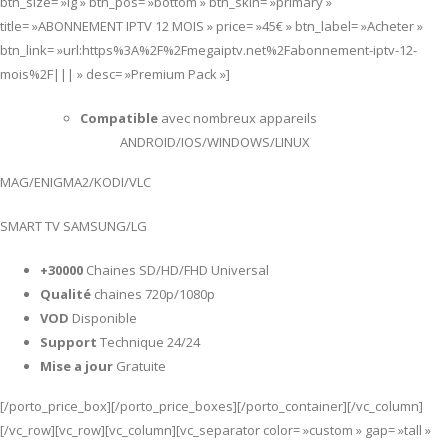
btn_size= »lg » btn_pos= »bottom » btn_skin= »primary »
title= »ABONNEMENT IPTV 12 MOIS » price= »45€ » btn_label= »Acheter »
btn_link= »url:https%3A%2F%2Fmegaiptv.net%2Fabonnement-iptv-12-
mois%2F||| » desc= »Premium Pack »]
Compatible
avec nombreux appareils
ANDROID/IOS/WINDOWS/LINUX
MAG/ENIGMA2/KODI/VLC
SMART TV SAMSUNG/LG
+30000
Chaines SD/HD/FHD Universal
Qualité
chaines 720p/1080p
VOD
Disponible
Support
Technique 24/24
Mise a jour
Gratuite
[/porto_price_box][/porto_price_boxes][/porto_container][/vc_column]
[/vc_row][vc_row][vc_column][vc_separator color= »custom » gap= »tall »