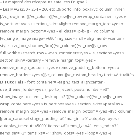
– La majorité des récepteurs satellites Enigma 2
– Les MAG (250 – 254 – 260 etc…)[/porto_info_box][/vc_column_inner]
[/vc_row_inner][/vc_column][/vc_row][vc_row wrap_container= »yes »
is_section= »yes » section_skin= »light » remove_margin_top= »yes »
remove_margin_bottom= »yes » el_class= »p-b-lg »][vc_column]
[vc_single_image image= »690″ img_size= »full » alignment= »center »
style= »vc_box_shadow_3d »][/vc_column][/vc_row][vc_row
full_width= »stretch_row » wrap_container= »yes » is_section= »yes »
section_skin= »tertiary » remove_margin_top= »yes »
remove_margin_bottom= »yes » remove_padding_bottom= »yes »
remove_border= »yes »][vc_column][vc_custom_heading text= »Actualités
Et
Tutoriels
» font_container= »tag:h2|text_align:center »
use_theme_fonts= »yes »][porto_recent_posts number= »3″
show_image= » » items_desktop= »3″][/vc_column][/vc_row][vc_row
wrap_container= »yes » is_section= »yes » section_skin= »parallax »
remove_margin_top= »yes » remove_margin_bottom= »yes »][vc_column]
[porto_carousel stage_padding= »0″ margin= »0″ autoplay= »yes »
autoplay_timeout= »5000″ items= »6″ items_lg= »4″ items_md= »3″
items_sm= »2″ items_xs= »1″ show_dots= »yes » loop= »yes »]