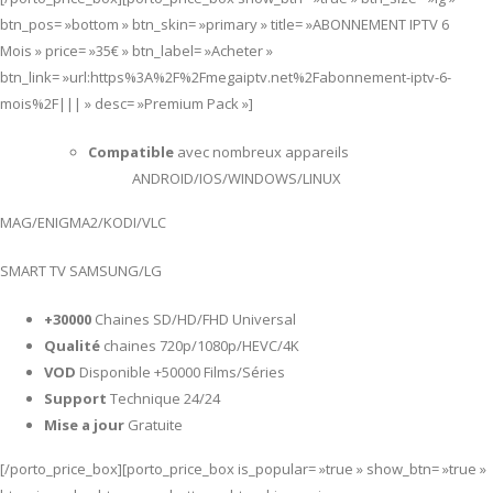
btn_pos= »bottom » btn_skin= »primary » title= »ABONNEMENT IPTV 6
Mois » price= »35€ » btn_label= »Acheter »
btn_link= »url:https%3A%2F%2Fmegaiptv.net%2Fabonnement-iptv-6-
mois%2F||| » desc= »Premium Pack »]
Compatible
avec nombreux appareils
ANDROID/IOS/WINDOWS/LINUX
MAG/ENIGMA2/KODI/VLC
SMART TV SAMSUNG/LG
+30000
Chaines SD/HD/FHD Universal
Qualité
chaines 720p/1080p/HEVC/4K
VOD
Disponible +50000 Films/Séries
Support
Technique 24/24
Mise a jour
Gratuite
[/porto_price_box][porto_price_box is_popular= »true » show_btn= »true »