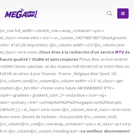
[vc_row full_width= »stretch_row » wrap_container= »yes »
el_class= »home-intro » css= ».vc_custom_1467186518071{background-
color: #1a1c2b !important;} »][vc_column width= »2/3″][vc_column_text
el_class= »m-b-none »]
Vous êtes à la recherche d’un service
IPTV
de
haute qualité ?
Stable et sans coupures ?
Vous êtes au bon endroit
+20000 Clients satisfaits et des chaines Full HD/HD/SD et VODS films en
Full HD et séries à jour Chaines : France , Belgique,Bein Sport, Sfr.
[/vc_column_text][/vc_column][vc_column width= »1/3″ el_class= »get-
started »][vc_btn title= »Tester votre future ABONNEMENT IPTV »
style= »gradient » gradient_color_2= »vista-blue » size= »lg »
skin= »primary » link= »url:http%3A%2F%2Fmegaiptv.net%2Ftest-iptv-
24h%2F||| » el_class= »m-b-none »][vc_column_text el_class= »m-b-none
learn-more »]Avant de l’acheter, c’est possible ![/vc_column_text]
[/vc_column][/vc_row][vc_row wrap_container= »yes » el_class= »p-t-xxl p-
b-xl »][vc_column][vc_custom_heading text= »
Le meilleur abonnement