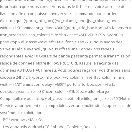
information que nous conservons dans le fichier est votre adresse de
livraison afin qu on puisse envoyer votre commande par courrier
électronique.[/porto_info_box][/vc_column_inner][vc_column_inner
width= »1/3″ animation_delay= »300″][porto_info_box icon= »fa fa-server »
icon_size= »38″ icon_color= »#1b95ba » title= »SERVEUR IPTV AVANCÉ »
pos= »top » el_class= »text-left » title_font_size= »20″]Nous avons des
Serveur Dédie Avancé , qui vous offres une Connexions réseau
redondantes avec 10 Gbits/s de bande passante permet la transmission
rapide de données! Notre INFRASTRUCTURE assure la sécurité des
données AU PLUS HAUT niveau. Vous pouvez regarder vos chaînes sans
coupure 24h / 24![/porto_info_box][/vc_column_inner][vc_column_inner
width= »1/3″ animation_delay= »600″][porto_info_box icon= »fa fa-
desktop » icon_size= »38″ icon_color= »#1b95ba » title= »Large
Compatibilité » pos= »top » el_class= »text-left » title_font_size= »20″]Notre
Service abonnement est compatible avec une multitude d’appareils et de
systèmes d’exploitation:
– PC / windows / Mac Os
– Les appareils Android ( Téléphone , Tablette, Box …)