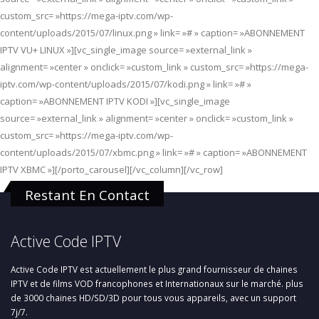
custom_src= »https://mega-iptv.com/wp-
content/uploads/2015/07/linux.png » link= »# » caption= »ABONNEMENT
IPTV VU+ LINUX »][vc_single_image source= »external_link »
alignment= »center » onclick= »custom_link » custom_src= »https://mega-
iptv.com/wp-content/uploads/2015/07/kodi.png » link= »# »
caption= »ABONNEMENT IPTV KODI »][vc_single_image
source= »external_link » alignment= »center » onclick= »custom_link »
custom_src= »https://mega-iptv.com/wp-
content/uploads/2015/07/xbmc.png » link= »# » caption= »ABONNEMENT
IPTV XBMC »][/porto_carousel][/vc_column][/vc_row]
Restant En Contact
Active Code IPTV
Active Code IPTV est actuellement le plus grand fournisseur de chaines
IPTV et de films VOD francophones et Internationaux sur le marché. plus
de 3000 chaines HD/SD/3D pour tous vous appareils, avec un support
7j/7.