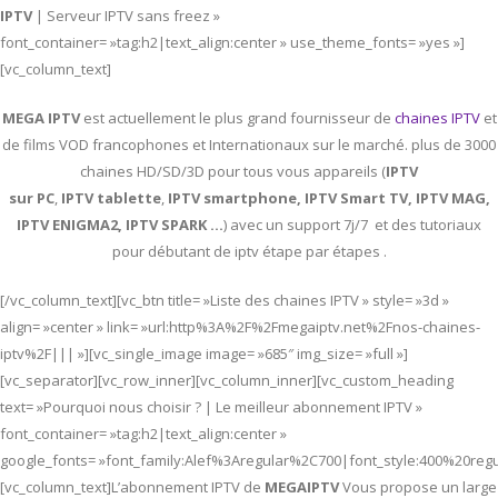
IPTV
| Serveur IPTV sans freez »
font_container= »tag:h2|text_align:center » use_theme_fonts= »yes »]
[vc_column_text]
MEGA IPTV
est actuellement le plus grand fournisseur de
chaines IPTV
et
de films VOD francophones et Internationaux sur le marché. plus de 3000
chaines HD/SD/3D pour tous vous appareils (
IPTV
sur PC
,
IPTV
tablette
,
IPTV
smartphone, IPTV Smart TV, IPTV MAG,
IPTV ENIGMA2, IPTV SPARK …
) avec un support 7j/7 et des tutoriaux
pour débutant de iptv étape par étapes .
[/vc_column_text][vc_btn title= »Liste des chaines IPTV » style= »3d »
align= »center » link= »url:http%3A%2F%2Fmegaiptv.net%2Fnos-chaines-
iptv%2F||| »][vc_single_image image= »685″ img_size= »full »]
[vc_separator][vc_row_inner][vc_column_inner][vc_custom_heading
text= »Pourquoi nous choisir ? | Le meilleur abonnement IPTV »
font_container= »tag:h2|text_align:center »
google_fonts= »font_family:Alef%3Aregular%2C700|font_style:400%20re
[vc_column_text]L’abonnement IPTV de
MEGAIPTV
Vous propose un large