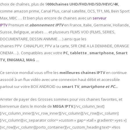
choix de chaînes, plus de 9
000chaines UHD/FHD/HD/SD/HEVC/4K
,
comme amazon prime, Canal Plus, canal satellite, OCS, TF1, M6, Bein Sport
Max, MBC …. Et bien plus encore de chaines avec un
serveur
IPTV
Premium et
abonnement IPTV
en France, Italie, Germanie, Hollande,
Suisse, Belgique, arabes … et plusieurs FILMS VOD (FILMS, SERIES,
DOCUMENTAIRE, DESSIN ANIMME … ) ainsi que les
chaines PPV CANALPLAY, PPV a la carte, SFR CINE A LA DEMANDE, ORANGE
CINEMA …) . Compatibles avec votre
PC,
tablette
,
smartphone, Smart
TV, ENIGMA2, MAG ..
.
Ce service mondial vous offre les
meilleures chaines IPTV
en continue
associé à un flux vidéo avec une connexion haut débit et accessible
partout sur votre BOX ANDROID ou
smart TV
,
smartphone et PC..
.
Arreter de payer des Grosses sommes pour vos chaines favorites, et
bienvenue dans le monde de
MEGA IPTV
.[/vc_column_text]
[/vc_column_inner][/vc_row_inner][/vc_column][/vc_row][vc_column]
[/vc_column][vc_separator color= »custom » gap= »tall » gradient= »yes »]
[vc_row][vc_column][porto_container][vc_custom_heading text= »Nos