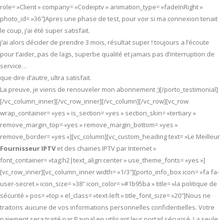
role= »Client » company= »Codeiptv » animation_type= »fadeInRight »
photo_id= »36″]Apres une phase de test, pour voir si ma connexion tenait
le coup, j’ai été super satisfait.
j’ai alors décider de prendre 3 mois, résultat super ! toujours a l’écoute
pour t’aider, pas de lags, superbe qualité et jamais pas d’interruption de
service…
que dire d’autre, ultra satisfait.
La preuve, je viens de renouveler mon abonnement ;)[/porto_testimonial]
[/vc_column_inner][/vc_row_inner][/vc_column][/vc_row][vc_row
wrap_container= »yes » is_section= »yes » section_skin= »tertiary »
remove_margin_top= »yes » remove_margin_bottom= »yes »
remove_border= »yes »][vc_column][vc_custom_heading text= »Le Meilleur
Fournisseur IPTV
et des chaines IPTV par Internet »
font_container= »tag:h2|text_align:center » use_theme_fonts= »yes »]
[vc_row_inner][vc_column_inner width= »1/3″][porto_info_box icon= »fa fa-
user-secret » icon_size= »38″ icon_color= »#1b95ba » title= »la politique de
sécurité » pos= »top » el_class= »text-left » title_font_size= »20″]Nous ne
traitons aucune de vos informations personnelles confidentielles. Votre
paiement sera traité par Paypal en utilisant leur portail sécurisé. La seule