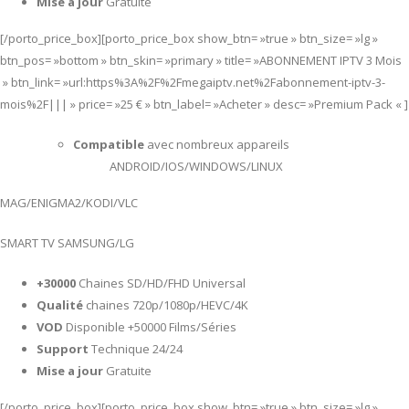
Mise a jour
Gratuite
[/porto_price_box][porto_price_box show_btn= »true » btn_size= »lg »
btn_pos= »bottom » btn_skin= »primary » title= »ABONNEMENT IPTV 3 Mois
» btn_link= »url:https%3A%2F%2Fmegaiptv.net%2Fabonnement-iptv-3-
mois%2F||| » price= »25 € » btn_label= »Acheter » desc= »Premium Pack « ]
Compatible
avec nombreux appareils
ANDROID/IOS/WINDOWS/LINUX
MAG/ENIGMA2/KODI/VLC
SMART TV SAMSUNG/LG
+30000
Chaines SD/HD/FHD Universal
Qualité
chaines 720p/1080p/HEVC/4K
VOD
Disponible +50000 Films/Séries
Support
Technique 24/24
Mise a jour
Gratuite
[/porto_price_box][porto_price_box show_btn= »true » btn_size= »lg »