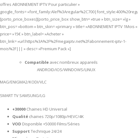
offres ABONNEMENT IPTV Pour particulier »
google_fonts= »font_family:Alef%3Aregular%2C700|font_style:400%20re
[porto_price_boxes][porto_price_box show_btn= »true » btn_size= »lg »
btn_pos= »bottom » btn_skin= »primary » title= »ABONNEMENT IPTV 1Mois »
price= »15€ » btn_label= »Acheter »
btn_link= »url:https%3A%2F%2Fmegaiptv.net%2Fabonnement-iptv-1-
mois%2F||| » desc= »Premium Pack »]
Compatible
avec nombreux appareils
ANDROID/IOS/WINDOWS/LINUX
MAG/ENIGMA2/KODI/VLC
SMART TV SAMSUNG/LG
+30000
Chaines HD Universal
Qualité
chaines 720p/1080p/HEVC/4K
VOD
Disponible +50000 Films/Séries
Support
Technique 24/24