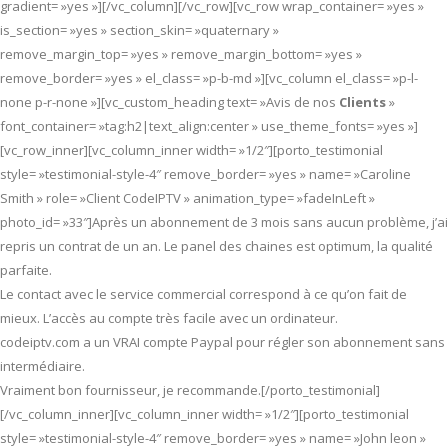
gradient= »yes »][/vc_column][/vc_row][vc_row wrap_container= »yes »
is_section= »yes » section_skin= »quaternary »
remove_margin_top= »yes » remove_margin_bottom= »yes »
remove_border= »yes » el_class= »p-b-md »][vc_column el_class= »p-l-
none p-r-none »][vc_custom_heading text= »Avis de nos
Clients
»
font_container= »tag:h2|text_align:center » use_theme_fonts= »yes »]
[vc_row_inner][vc_column_inner width= »1/2″][porto_testimonial
style= »testimonial-style-4″ remove_border= »yes » name= »Caroline
Smith » role= »Client CodeIPTV » animation_type= »fadeInLeft »
photo_id= »33″]Après un abonnement de 3 mois sans aucun problème, j’ai
repris un contrat de un an. Le panel des chaines est optimum, la qualité
parfaite.
Le contact avec le service commercial correspond à ce qu’on fait de
mieux. L’accès au compte très facile avec un ordinateur.
codeiptv.com a un VRAI compte Paypal pour régler son abonnement sans
intermédiaire.
Vraiment bon fournisseur, je recommande.[/porto_testimonial]
[/vc_column_inner][vc_column_inner width= »1/2″][porto_testimonial
style= »testimonial-style-4″ remove_border= »yes » name= »John leon »