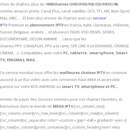
choix de chaînes, plus de 9
000chaines UHD/FHD/HD/SD/HEVC/4K
,
comme amazon prime, Canal Plus, canal satellite, OCS, TF1, M6, Bein Sport
Max, MBC …. Et bien plus encore de chaines avec un
serveur
IPTV
Premium et
abonnement IPTV
en France, Italie, Germanie, Hollande,
Suisse, Belgique, arabes … et plusieurs FILMS VOD (FILMS, SERIES,
DOCUMENTAIRE, DESSIN ANIMME … ) ainsi que les
chaines PPV CANALPLAY, PPV a la carte, SFR CINE A LA DEMANDE, ORANGE
CINEMA …) . Compatibles avec votre
PC,
tablette
,
smartphone, Smart
TV, ENIGMA2, MAG ..
.
Ce service mondial vous offre les
meilleures chaines IPTV
en continue
associé à un flux vidéo avec une connexion haut débit et accessible
partout sur votre BOX ANDROID ou
smart TV
,
smartphone et PC..
.
Arreter de payer des Grosses sommes pour vos chaines favorites, et
bienvenue dans le monde de
MEGA IPTV
.[/vc_column_text]
[/vc_column_inner][/vc_row_inner][/vc_column][/vc_row][vc_column]
[/vc_column][vc_separator color= »custom » gap= »tall » gradient= »yes »]
[vc_row][vc_column][porto_container][vc_custom_heading text= »Nos