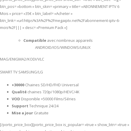
btn_pos= »bottom » btn_skin= »primary » title= »ABONNEMENT IPTV 6
Mois » price= »35€ » btn_label= »Acheter »
btn_link= »url:https%3A%2F%2Fmegaiptv.net%2Fabonnement-iptv-6-
mois%2F||| » desc= »Premium Pack »]
Compatible
avec nombreux appareils
ANDROID/IOS/WINDOWS/LINUX
MAG/ENIGMA2/KODI/VLC
SMART TV SAMSUNG/LG
+30000
Chaines SD/HD/FHD Universal
Qualité
chaines 720p/1080p/HEVC/4K
VOD
Disponible +50000 Films/Séries
Support
Technique 24/24
Mise a jour
Gratuite
[/porto_price_box][porto_price_box is_popular= »true » show_btn= »true »