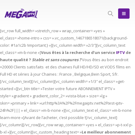
[vc_row full_width= »stretch_row » wrap_container= »yes »
el_class= »home-intro » css= ».vc_custom_1467186518071{background-
color: #1a1c2b !important;} »][vc_column width= »2/3″][vc_column_text
el_class= »m-b-none »]
Vous êtes à la recherche d’un service
IPTV
de
haute qualité ?
Stable et sans coupures ?
Vous êtes au bon endroit
+20000 Clients satisfaits et des chaines Full HD/HD/SD et VODS films en
Full HD et séries à jour Chaines : France , Belgique,Bein Sport, Sfr.
[/vc_column_text][/vc_column][vc_column width= »1/3″ el_class= »get-
started »][vc_btn title= »Tester votre future ABONNEMENT IPTV »
style= »gradient » gradient_color_2= »vista-blue » size= »lg »
skin= »primary » link= »url:http%3A%2F%2Fmegaiptv.net%2Ftest-iptv-
24h%2F||| » el_class= »m-b-none »][vc_column_text el_class= »m-b-none
learn-more »]Avant de l’acheter, c’est possible ![/vc_column_text]
[/vc_column][/vc_row][vc_row wrap_container= »yes » el_class= »p-t-xxl p-
b-xl »][vc_column][vc_custom_heading text= »
Le meilleur abonnement