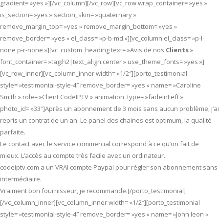
gradient= »yes »][/vc_column][/vc_row][vc_row wrap_container= »yes »
is_section= »yes » section_skin= »quaternary »
remove_margin_top= »yes » remove_margin_bottom= »yes »
remove_border= »yes » el_class= »p-b-md »][vc_column el_class= »p-l-
none p-r-none »][vc_custom_heading text= »Avis de nos
Clients
»
font_container= »tag:h2|text_align:center » use_theme_fonts= »yes »]
[vc_row_inner][vc_column_inner width= »1/2″][porto_testimonial
style= »testimonial-style-4″ remove_border= »yes » name= »Caroline
Smith » role= »Client CodeIPTV » animation_type= »fadeInLeft »
photo_id= »33″]Après un abonnement de 3 mois sans aucun problème, j’ai
repris un contrat de un an. Le panel des chaines est optimum, la qualité
parfaite.
Le contact avec le service commercial correspond à ce qu’on fait de
mieux. L’accès au compte très facile avec un ordinateur.
codeiptv.com a un VRAI compte Paypal pour régler son abonnement sans
intermédiaire.
Vraiment bon fournisseur, je recommande.[/porto_testimonial]
[/vc_column_inner][vc_column_inner width= »1/2″][porto_testimonial
style= »testimonial-style-4″ remove_border= »yes » name= »John leon »