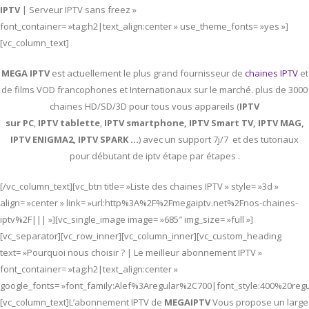
IPTV
| Serveur IPTV sans freez »
font_container= »tag:h2|text_align:center » use_theme_fonts= »yes »]
[vc_column_text]
MEGA IPTV
est actuellement le plus grand fournisseur de
chaines IPTV
et
de films VOD francophones et Internationaux sur le marché. plus de 3000
chaines HD/SD/3D pour tous vous appareils (
IPTV
sur PC
,
IPTV
tablette
,
IPTV
smartphone, IPTV Smart TV, IPTV MAG,
IPTV ENIGMA2, IPTV SPARK …
) avec un support 7j/7 et des tutoriaux
pour débutant de iptv étape par étapes .
[/vc_column_text][vc_btn title= »Liste des chaines IPTV » style= »3d »
align= »center » link= »url:http%3A%2F%2Fmegaiptv.net%2Fnos-chaines-
iptv%2F||| »][vc_single_image image= »685″ img_size= »full »]
[vc_separator][vc_row_inner][vc_column_inner][vc_custom_heading
text= »Pourquoi nous choisir ? | Le meilleur abonnement IPTV »
font_container= »tag:h2|text_align:center »
google_fonts= »font_family:Alef%3Aregular%2C700|font_style:400%20re
[vc_column_text]L’abonnement IPTV de
MEGAIPTV
Vous propose un large