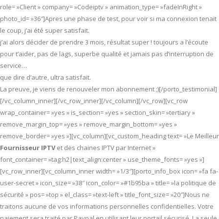
role= »Client » company= »Codeiptv » animation_type= »fadeInRight »
photo_id= »36″]Apres une phase de test, pour voir si ma connexion tenait
le coup, j’ai été super satisfait.
j’ai alors décider de prendre 3 mois, résultat super ! toujours a l’écoute
pour t’aider, pas de lags, superbe qualité et jamais pas d’interruption de
service…
que dire d’autre, ultra satisfait.
La preuve, je viens de renouveler mon abonnement ;)[/porto_testimonial]
[/vc_column_inner][/vc_row_inner][/vc_column][/vc_row][vc_row
wrap_container= »yes » is_section= »yes » section_skin= »tertiary »
remove_margin_top= »yes » remove_margin_bottom= »yes »
remove_border= »yes »][vc_column][vc_custom_heading text= »Le Meilleur
Fournisseur IPTV
et des chaines IPTV par Internet »
font_container= »tag:h2|text_align:center » use_theme_fonts= »yes »]
[vc_row_inner][vc_column_inner width= »1/3″][porto_info_box icon= »fa fa-
user-secret » icon_size= »38″ icon_color= »#1b95ba » title= »la politique de
sécurité » pos= »top » el_class= »text-left » title_font_size= »20″]Nous ne
traitons aucune de vos informations personnelles confidentielles. Votre
paiement sera traité par Paypal en utilisant leur portail sécurisé. La seule