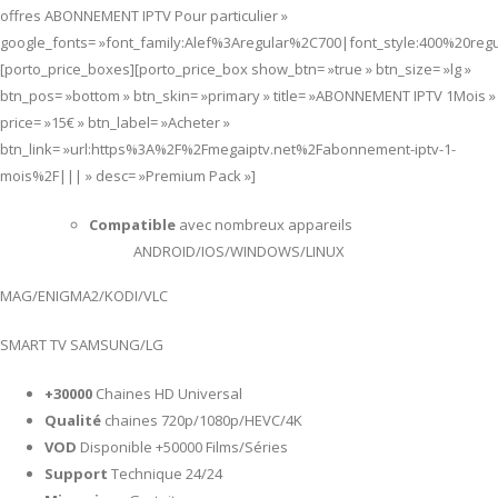
offres ABONNEMENT IPTV Pour particulier »
google_fonts= »font_family:Alef%3Aregular%2C700|font_style:400%20re
[porto_price_boxes][porto_price_box show_btn= »true » btn_size= »lg »
btn_pos= »bottom » btn_skin= »primary » title= »ABONNEMENT IPTV 1Mois »
price= »15€ » btn_label= »Acheter »
btn_link= »url:https%3A%2F%2Fmegaiptv.net%2Fabonnement-iptv-1-
mois%2F||| » desc= »Premium Pack »]
Compatible
avec nombreux appareils
ANDROID/IOS/WINDOWS/LINUX
MAG/ENIGMA2/KODI/VLC
SMART TV SAMSUNG/LG
+30000
Chaines HD Universal
Qualité
chaines 720p/1080p/HEVC/4K
VOD
Disponible +50000 Films/Séries
Support
Technique 24/24