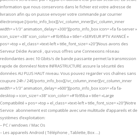
information que nous conservons dans le fichier est votre adresse de
livraison afin qu on puisse envoyer votre commande par courrier
électronique.[/porto_info_box][/vc_column_inner][vc_column_inner
width= »1/3″ animation_delay= »300″][porto_info_box icon= »fa fa-server »
icon_size= »38″ icon_color= »#1b95ba » title= »SERVEUR IPTV AVANCÉ »
pos= »top » el_class= »text-left » title_font_size= »20″]Nous avons des
Serveur Dédie Avancé , qui vous offres une Connexions réseau
redondantes avec 10 Gbits/s de bande passante permet la transmission
rapide de données! Notre INFRASTRUCTURE assure la sécurité des
données AU PLUS HAUT niveau. Vous pouvez regarder vos chaînes sans
coupure 24h / 24![/porto_info_box][/vc_column_inner][vc_column_inner
width= »1/3″ animation_delay= »600″][porto_info_box icon= »fa fa-
desktop » icon_size= »38″ icon_color= »#1b95ba » title= »Large
Compatibilité » pos= »top » el_class= »text-left » title_font_size= »20″]Notre
Service abonnement est compatible avec une multitude d’appareils et de
systèmes d’exploitation:
– PC / windows / Mac Os
– Les appareils Android ( Téléphone , Tablette, Box …)