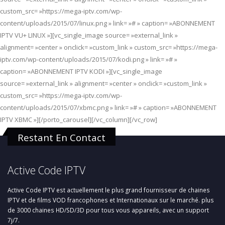
custom_src= »https://mega-iptv.com/wp-
content/uploads/2015/07/linux.png » link= »# » caption= »ABONNEMENT
IPTV VU+ LINUX »][vc_single_image source= »external_link »
alignment= »center » onclick= »custom_link » custom_src= »https://mega-
iptv.com/wp-content/uploads/2015/07/kodi.png » link= »# »
caption= »ABONNEMENT IPTV KODI »][vc_single_image
source= »external_link » alignment= »center » onclick= »custom_link »
custom_src= »https://mega-iptv.com/wp-
content/uploads/2015/07/xbmc.png » link= »# » caption= »ABONNEMENT
IPTV XBMC »][/porto_carousel][/vc_column][/vc_row]
Restant En Contact
Active Code IPTV
Active Code IPTV est actuellement le plus grand fournisseur de chaines
IPTV et de films VOD francophones et Internationaux sur le marché. plus
de 3000 chaines HD/SD/3D pour tous vous appareils, avec un support
7j/7.