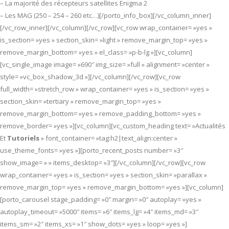
– La majorité des récepteurs satellites Enigma 2
– Les MAG (250 – 254 – 260 etc…)[/porto_info_box][/vc_column_inner]
[/vc_row_inner][/vc_column][/vc_row][vc_row wrap_container= »yes »
is_section= »yes » section_skin= »light » remove_margin_top= »yes »
remove_margin_bottom= »yes » el_class= »p-b-lg »][vc_column]
[vc_single_image image= »690″ img_size= »full » alignment= »center »
style= »vc_box_shadow_3d »][/vc_column][/vc_row][vc_row
full_width= »stretch_row » wrap_container= »yes » is_section= »yes »
section_skin= »tertiary » remove_margin_top= »yes »
remove_margin_bottom= »yes » remove_padding_bottom= »yes »
remove_border= »yes »][vc_column][vc_custom_heading text= »Actualités
Et
Tutoriels
» font_container= »tag:h2|text_align:center »
use_theme_fonts= »yes »][porto_recent_posts number= »3″
show_image= » » items_desktop= »3″][/vc_column][/vc_row][vc_row
wrap_container= »yes » is_section= »yes » section_skin= »parallax »
remove_margin_top= »yes » remove_margin_bottom= »yes »][vc_column]
[porto_carousel stage_padding= »0″ margin= »0″ autoplay= »yes »
autoplay_timeout= »5000″ items= »6″ items_lg= »4″ items_md= »3″
items_sm= »2″ items_xs= »1″ show_dots= »yes » loop= »yes »]