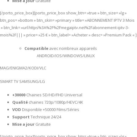
Mise a jour
Gratuite
[/porto_price_box][porto_price_box show_btn= »true » btn_size= »lg »
btn_pos= »bottom » btn_skin= »primary » title= »ABONNEMENT IPTV 3 Mois
» btn_link= »url:https%3A%2F%2Fmegaiptv.net%2Fabonnement-iptv-3-
mois%2F||| » price= »25 € » btn_label= »Acheter » desc= »Premium Pack « ]
Compatible
avec nombreux appareils
ANDROID/IOS/WINDOWS/LINUX
MAG/ENIGMA2/KODI/VLC
SMART TV SAMSUNG/LG
+30000
Chaines SD/HD/FHD Universal
Qualité
chaines 720p/1080p/HEVC/4K
VOD
Disponible +50000 Films/Séries
Support
Technique 24/24
Mise a jour
Gratuite
[/porto_price_box][porto_price_box show_btn= »true » btn_size= »lg »