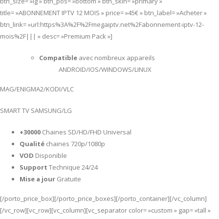
btn_size= »lg » btn_pos= »bottom » btn_skin= »primary »
title= »ABONNEMENT IPTV 12 MOIS » price= »45€ » btn_label= »Acheter »
btn_link= »url:https%3A%2F%2Fmegaiptv.net%2Fabonnement-iptv-12-
mois%2F||| » desc= »Premium Pack »]
Compatible
avec nombreux appareils
ANDROID/IOS/WINDOWS/LINUX
MAG/ENIGMA2/KODI/VLC
SMART TV SAMSUNG/LG
+30000
Chaines SD/HD/FHD Universal
Qualité
chaines 720p/1080p
VOD
Disponible
Support
Technique 24/24
Mise a jour
Gratuite
[/porto_price_box][/porto_price_boxes][/porto_container][/vc_column]
[/vc_row][vc_row][vc_column][vc_separator color= »custom » gap= »tall »