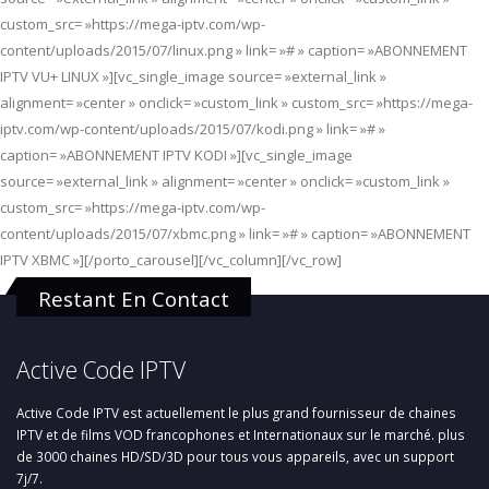
custom_src= »https://mega-iptv.com/wp-
content/uploads/2015/07/linux.png » link= »# » caption= »ABONNEMENT
IPTV VU+ LINUX »][vc_single_image source= »external_link »
alignment= »center » onclick= »custom_link » custom_src= »https://mega-
iptv.com/wp-content/uploads/2015/07/kodi.png » link= »# »
caption= »ABONNEMENT IPTV KODI »][vc_single_image
source= »external_link » alignment= »center » onclick= »custom_link »
custom_src= »https://mega-iptv.com/wp-
content/uploads/2015/07/xbmc.png » link= »# » caption= »ABONNEMENT
IPTV XBMC »][/porto_carousel][/vc_column][/vc_row]
Restant En Contact
Active Code IPTV
Active Code IPTV est actuellement le plus grand fournisseur de chaines
IPTV et de films VOD francophones et Internationaux sur le marché. plus
de 3000 chaines HD/SD/3D pour tous vous appareils, avec un support
7j/7.