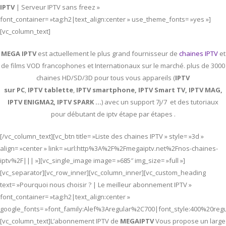
IPTV
| Serveur IPTV sans freez »
font_container= »tag:h2|text_align:center » use_theme_fonts= »yes »]
[vc_column_text]
MEGA IPTV
est actuellement le plus grand fournisseur de
chaines IPTV
et
de films VOD francophones et Internationaux sur le marché. plus de 3000
chaines HD/SD/3D pour tous vous appareils (
IPTV
sur PC
,
IPTV
tablette
,
IPTV
smartphone, IPTV Smart TV, IPTV MAG,
IPTV ENIGMA2, IPTV SPARK …
) avec un support 7j/7 et des tutoriaux
pour débutant de iptv étape par étapes .
[/vc_column_text][vc_btn title= »Liste des chaines IPTV » style= »3d »
align= »center » link= »url:http%3A%2F%2Fmegaiptv.net%2Fnos-chaines-
iptv%2F||| »][vc_single_image image= »685″ img_size= »full »]
[vc_separator][vc_row_inner][vc_column_inner][vc_custom_heading
text= »Pourquoi nous choisir ? | Le meilleur abonnement IPTV »
font_container= »tag:h2|text_align:center »
google_fonts= »font_family:Alef%3Aregular%2C700|font_style:400%20re
[vc_column_text]L’abonnement IPTV de
MEGAIPTV
Vous propose un large