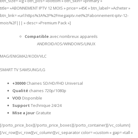
btn_size= »lg » btn_pos= »bottom » btn_skin= »primary »
title= »ABONNEMENT IPTV 12 MOIS » price= »45€ » btn_label= »Acheter »
btn_link= »url:https%3A%2F%2Fmegaiptv.net%2Fabonnement-iptv-12-
mois%2F||| » desc= »Premium Pack »]
Compatible
avec nombreux appareils
ANDROID/IOS/WINDOWS/LINUX
MAG/ENIGMA2/KODI/VLC
SMART TV SAMSUNG/LG
+30000
Chaines SD/HD/FHD Universal
Qualité
chaines 720p/1080p
VOD
Disponible
Support
Technique 24/24
Mise a jour
Gratuite
[/porto_price_box][/porto_price_boxes][/porto_container][/vc_column]
[/vc_row][vc_row][vc_column][vc_separator color= »custom » gap= »tall »