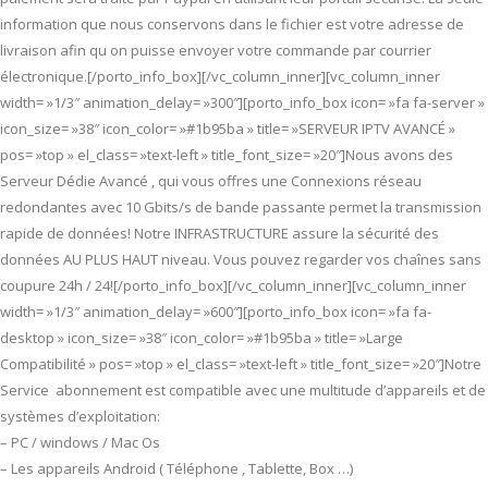
information que nous conservons dans le fichier est votre adresse de
livraison afin qu on puisse envoyer votre commande par courrier
électronique.[/porto_info_box][/vc_column_inner][vc_column_inner
width= »1/3″ animation_delay= »300″][porto_info_box icon= »fa fa-server »
icon_size= »38″ icon_color= »#1b95ba » title= »SERVEUR IPTV AVANCÉ »
pos= »top » el_class= »text-left » title_font_size= »20″]Nous avons des
Serveur Dédie Avancé , qui vous offres une Connexions réseau
redondantes avec 10 Gbits/s de bande passante permet la transmission
rapide de données! Notre INFRASTRUCTURE assure la sécurité des
données AU PLUS HAUT niveau. Vous pouvez regarder vos chaînes sans
coupure 24h / 24![/porto_info_box][/vc_column_inner][vc_column_inner
width= »1/3″ animation_delay= »600″][porto_info_box icon= »fa fa-
desktop » icon_size= »38″ icon_color= »#1b95ba » title= »Large
Compatibilité » pos= »top » el_class= »text-left » title_font_size= »20″]Notre
Service abonnement est compatible avec une multitude d’appareils et de
systèmes d’exploitation:
– PC / windows / Mac Os
– Les appareils Android ( Téléphone , Tablette, Box …)