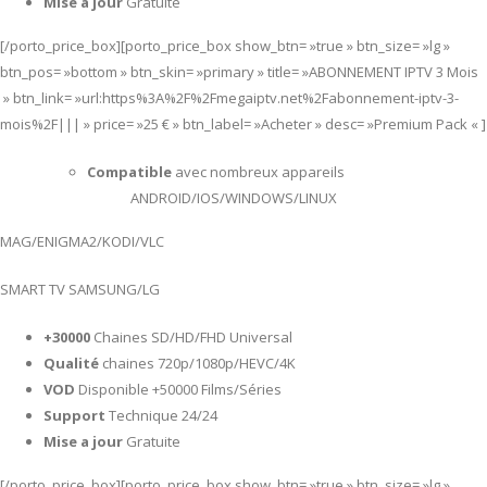
Mise a jour
Gratuite
[/porto_price_box][porto_price_box show_btn= »true » btn_size= »lg »
btn_pos= »bottom » btn_skin= »primary » title= »ABONNEMENT IPTV 3 Mois
» btn_link= »url:https%3A%2F%2Fmegaiptv.net%2Fabonnement-iptv-3-
mois%2F||| » price= »25 € » btn_label= »Acheter » desc= »Premium Pack « ]
Compatible
avec nombreux appareils
ANDROID/IOS/WINDOWS/LINUX
MAG/ENIGMA2/KODI/VLC
SMART TV SAMSUNG/LG
+30000
Chaines SD/HD/FHD Universal
Qualité
chaines 720p/1080p/HEVC/4K
VOD
Disponible +50000 Films/Séries
Support
Technique 24/24
Mise a jour
Gratuite
[/porto_price_box][porto_price_box show_btn= »true » btn_size= »lg »