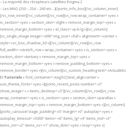
– La majorité des récepteurs satellites Enigma 2
– Les MAG (250 – 254 – 260 etc…)[/porto_info_box][/vc_column_inner]
[/vc_row_inner][/vc_column][/vc_row][vc_row wrap_container= »yes »
is_section= »yes » section_skin= »light » remove_margin_top= »yes »
remove_margin_bottom= »yes » el_class= »p-b-lg »][vc_column]
[vc_single_image image= »690″ img_size= »full » alignment= »center »
style= »vc_box_shadow_3d »][/vc_column][/vc_row][vc_row
full_width= »stretch_row » wrap_container= »yes » is_section= »yes »
section_skin= »tertiary » remove_margin_top= »yes »
remove_margin_bottom= »yes » remove_padding_bottom= »yes »
remove_border= »yes »][vc_column][vc_custom_heading text= »Actualités
Et
Tutoriels
» font_container= »tag:h2|text_align:center »
use_theme_fonts= »yes »][porto_recent_posts number= »3″
show_image= » » items_desktop= »3″][/vc_column][/vc_row][vc_row
wrap_container= »yes » is_section= »yes » section_skin= »parallax »
remove_margin_top= »yes » remove_margin_bottom= »yes »][vc_column]
[porto_carousel stage_padding= »0″ margin= »0″ autoplay= »yes »
autoplay_timeout= »5000″ items= »6″ items_lg= »4″ items_md= »3″
items_sm= »2″ items_xs= »1″ show_dots= »yes » loop= »yes »]