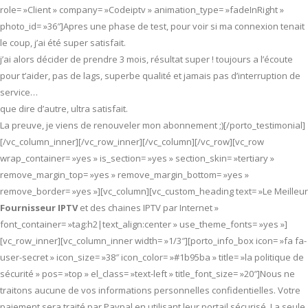
role= »Client » company= »Codeiptv » animation_type= »fadeInRight »
photo_id= »36″]Apres une phase de test, pour voir si ma connexion tenait
le coup, j’ai été super satisfait.
j’ai alors décider de prendre 3 mois, résultat super ! toujours a l’écoute
pour t’aider, pas de lags, superbe qualité et jamais pas d’interruption de
service…
que dire d’autre, ultra satisfait.
La preuve, je viens de renouveler mon abonnement ;)[/porto_testimonial]
[/vc_column_inner][/vc_row_inner][/vc_column][/vc_row][vc_row
wrap_container= »yes » is_section= »yes » section_skin= »tertiary »
remove_margin_top= »yes » remove_margin_bottom= »yes »
remove_border= »yes »][vc_column][vc_custom_heading text= »Le Meilleur
Fournisseur IPTV
et des chaines IPTV par Internet »
font_container= »tag:h2|text_align:center » use_theme_fonts= »yes »]
[vc_row_inner][vc_column_inner width= »1/3″][porto_info_box icon= »fa fa-
user-secret » icon_size= »38″ icon_color= »#1b95ba » title= »la politique de
sécurité » pos= »top » el_class= »text-left » title_font_size= »20″]Nous ne
traitons aucune de vos informations personnelles confidentielles. Votre
paiement sera traité par Paypal en utilisant leur portail sécurisé. La seule