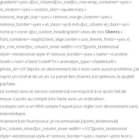
gradient= »yes »][/vc_column][/vc_row][vc_row wrap_container= »yes »
is_section= »yes » section_skin= »quaternary »
remove_margin_top= »yes » remove_margin_bottom= »yes »
remove_border= »yes » el_class= »p-b-md »][vc_column el_class= »p-l-
none p-r-none »][vc_custom_heading text= »Avis de nos
Clients
»
font_container= »tag:h2|text_align:center » use_theme_fonts= »yes »]
[vc_row_inner][vc_column_inner width= »1/2″][porto_testimonial
style= »testimonial-style-4″ remove_border= »yes » name= »Caroline
Smith » role= »Client CodeIPTV » animation_type= »fadeInLeft »
photo_id= »33″]Après un abonnement de 3 mois sans aucun problème, j’ai
repris un contrat de un an. Le panel des chaines est optimum, la qualité
parfaite.
Le contact avec le service commercial correspond à ce qu’on fait de
mieux. L’accès au compte très facile avec un ordinateur.
codeiptv.com a un VRAI compte Paypal pour régler son abonnement sans
intermédiaire.
Vraiment bon fournisseur, je recommande.[/porto_testimonial]
[/vc_column_inner][vc_column_inner width= »1/2″][porto_testimonial
style= »testimonial-style-4″ remove_border= »yes » name= »John leon »