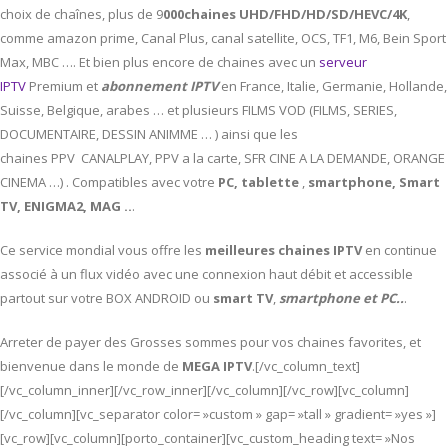
choix de chaînes, plus de 9
000chaines UHD/FHD/HD/SD/HEVC/4K
,
comme amazon prime, Canal Plus, canal satellite, OCS, TF1, M6, Bein Sport
Max, MBC …. Et bien plus encore de chaines avec un
serveur
IPTV
Premium et
abonnement IPTV
en France, Italie, Germanie, Hollande,
Suisse, Belgique, arabes … et plusieurs FILMS VOD (FILMS, SERIES,
DOCUMENTAIRE, DESSIN ANIMME … ) ainsi que les
chaines PPV CANALPLAY, PPV a la carte, SFR CINE A LA DEMANDE, ORANGE
CINEMA …) . Compatibles avec votre
PC,
tablette
,
smartphone, Smart
TV, ENIGMA2, MAG ..
.
Ce service mondial vous offre les
meilleures chaines IPTV
en continue
associé à un flux vidéo avec une connexion haut débit et accessible
partout sur votre BOX ANDROID ou
smart TV
,
smartphone et PC..
.
Arreter de payer des Grosses sommes pour vos chaines favorites, et
bienvenue dans le monde de
MEGA IPTV
.[/vc_column_text]
[/vc_column_inner][/vc_row_inner][/vc_column][/vc_row][vc_column]
[/vc_column][vc_separator color= »custom » gap= »tall » gradient= »yes »]
[vc_row][vc_column][porto_container][vc_custom_heading text= »Nos