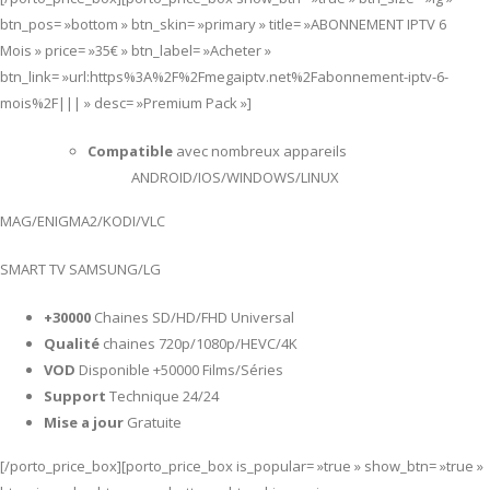
btn_pos= »bottom » btn_skin= »primary » title= »ABONNEMENT IPTV 6
Mois » price= »35€ » btn_label= »Acheter »
btn_link= »url:https%3A%2F%2Fmegaiptv.net%2Fabonnement-iptv-6-
mois%2F||| » desc= »Premium Pack »]
Compatible
avec nombreux appareils
ANDROID/IOS/WINDOWS/LINUX
MAG/ENIGMA2/KODI/VLC
SMART TV SAMSUNG/LG
+30000
Chaines SD/HD/FHD Universal
Qualité
chaines 720p/1080p/HEVC/4K
VOD
Disponible +50000 Films/Séries
Support
Technique 24/24
Mise a jour
Gratuite
[/porto_price_box][porto_price_box is_popular= »true » show_btn= »true »