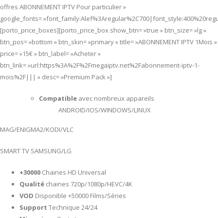
offres ABONNEMENT IPTV Pour particulier »
google_fonts= »font_family:Alef%3Aregular%2C700|font_style:400%20re
[porto_price_boxes][porto_price_box show_btn= »true » btn_size= »lg »
btn_pos= »bottom » btn_skin= »primary » title= »ABONNEMENT IPTV 1Mois »
price= »15€ » btn_label= »Acheter »
btn_link= »url:https%3A%2F%2Fmegaiptv.net%2Fabonnement-iptv-1-
mois%2F||| » desc= »Premium Pack »]
Compatible
avec nombreux appareils
ANDROID/IOS/WINDOWS/LINUX
MAG/ENIGMA2/KODI/VLC
SMART TV SAMSUNG/LG
+30000
Chaines HD Universal
Qualité
chaines 720p/1080p/HEVC/4K
VOD
Disponible +50000 Films/Séries
Support
Technique 24/24