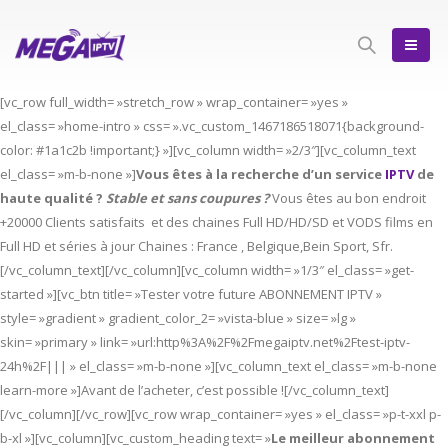
[vc_row full_width= »stretch_row » wrap_container= »yes »
el_class= »home-intro » css= ».vc_custom_1467186518071{background-
color: #1a1c2b !important;} »][vc_column width= »2/3″][vc_column_text
el_class= »m-b-none »]
Vous êtes à la recherche d’un service
IPTV
de
haute qualité ?
Stable et sans coupures ?
Vous êtes au bon endroit
+20000 Clients satisfaits et des chaines Full HD/HD/SD et VODS films en
Full HD et séries à jour Chaines : France , Belgique,Bein Sport, Sfr.
[/vc_column_text][/vc_column][vc_column width= »1/3″ el_class= »get-
started »][vc_btn title= »Tester votre future ABONNEMENT IPTV »
style= »gradient » gradient_color_2= »vista-blue » size= »lg »
skin= »primary » link= »url:http%3A%2F%2Fmegaiptv.net%2Ftest-iptv-
24h%2F||| » el_class= »m-b-none »][vc_column_text el_class= »m-b-none
learn-more »]Avant de l’acheter, c’est possible ![/vc_column_text]
[/vc_column][/vc_row][vc_row wrap_container= »yes » el_class= »p-t-xxl p-
b-xl »][vc_column][vc_custom_heading text= »
Le meilleur abonnement