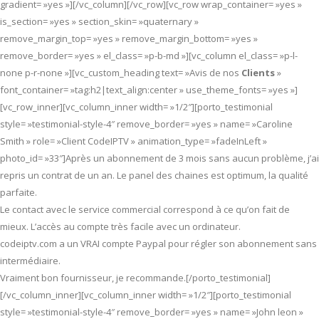
gradient= »yes »][/vc_column][/vc_row][vc_row wrap_container= »yes »
is_section= »yes » section_skin= »quaternary »
remove_margin_top= »yes » remove_margin_bottom= »yes »
remove_border= »yes » el_class= »p-b-md »][vc_column el_class= »p-l-
none p-r-none »][vc_custom_heading text= »Avis de nos
Clients
»
font_container= »tag:h2|text_align:center » use_theme_fonts= »yes »]
[vc_row_inner][vc_column_inner width= »1/2″][porto_testimonial
style= »testimonial-style-4″ remove_border= »yes » name= »Caroline
Smith » role= »Client CodeIPTV » animation_type= »fadeInLeft »
photo_id= »33″]Après un abonnement de 3 mois sans aucun problème, j’ai
repris un contrat de un an. Le panel des chaines est optimum, la qualité
parfaite.
Le contact avec le service commercial correspond à ce qu’on fait de
mieux. L’accès au compte très facile avec un ordinateur.
codeiptv.com a un VRAI compte Paypal pour régler son abonnement sans
intermédiaire.
Vraiment bon fournisseur, je recommande.[/porto_testimonial]
[/vc_column_inner][vc_column_inner width= »1/2″][porto_testimonial
style= »testimonial-style-4″ remove_border= »yes » name= »John leon »