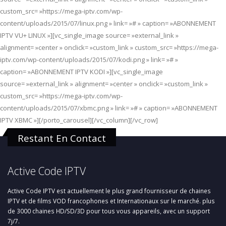
custom_src= »https://mega-iptv.com/wp-
content/uploads/2015/07/linux.png » link= »# » caption= »ABONNEMENT
IPTV VU+ LINUX »][vc_single_image source= »external_link »
alignment= »center » onclick= »custom_link » custom_src= »https://mega-
iptv.com/wp-content/uploads/2015/07/kodi.png » link= »# »
caption= »ABONNEMENT IPTV KODI »][vc_single_image
source= »external_link » alignment= »center » onclick= »custom_link »
custom_src= »https://mega-iptv.com/wp-
content/uploads/2015/07/xbmc.png » link= »# » caption= »ABONNEMENT
IPTV XBMC »][/porto_carousel][/vc_column][/vc_row]
Restant En Contact
Active Code IPTV
Active Code IPTV est actuellement le plus grand fournisseur de chaines
IPTV et de films VOD francophones et Internationaux sur le marché. plus
de 3000 chaines HD/SD/3D pour tous vous appareils, avec un support
7j/7.