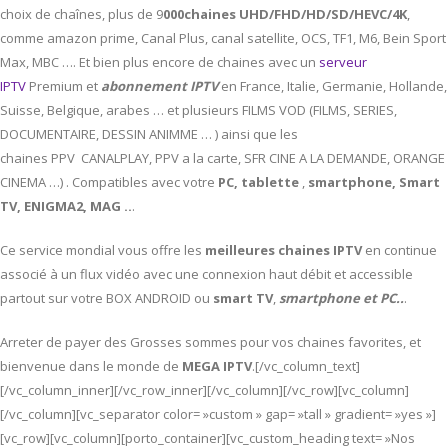
choix de chaînes, plus de 9
000chaines UHD/FHD/HD/SD/HEVC/4K
,
comme amazon prime, Canal Plus, canal satellite, OCS, TF1, M6, Bein Sport
Max, MBC …. Et bien plus encore de chaines avec un
serveur
IPTV
Premium et
abonnement IPTV
en France, Italie, Germanie, Hollande,
Suisse, Belgique, arabes … et plusieurs FILMS VOD (FILMS, SERIES,
DOCUMENTAIRE, DESSIN ANIMME … ) ainsi que les
chaines PPV CANALPLAY, PPV a la carte, SFR CINE A LA DEMANDE, ORANGE
CINEMA …) . Compatibles avec votre
PC,
tablette
,
smartphone, Smart
TV, ENIGMA2, MAG ..
.
Ce service mondial vous offre les
meilleures chaines IPTV
en continue
associé à un flux vidéo avec une connexion haut débit et accessible
partout sur votre BOX ANDROID ou
smart TV
,
smartphone et PC..
.
Arreter de payer des Grosses sommes pour vos chaines favorites, et
bienvenue dans le monde de
MEGA IPTV
.[/vc_column_text]
[/vc_column_inner][/vc_row_inner][/vc_column][/vc_row][vc_column]
[/vc_column][vc_separator color= »custom » gap= »tall » gradient= »yes »]
[vc_row][vc_column][porto_container][vc_custom_heading text= »Nos