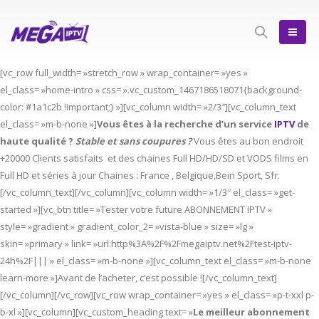
[vc_row full_width= »stretch_row » wrap_container= »yes »
el_class= »home-intro » css= ».vc_custom_1467186518071{background-
color: #1a1c2b !important;} »][vc_column width= »2/3″][vc_column_text
el_class= »m-b-none »]
Vous êtes à la recherche d’un service
IPTV
de
haute qualité ?
Stable et sans coupures ?
Vous êtes au bon endroit
+20000 Clients satisfaits et des chaines Full HD/HD/SD et VODS films en
Full HD et séries à jour Chaines : France , Belgique,Bein Sport, Sfr.
[/vc_column_text][/vc_column][vc_column width= »1/3″ el_class= »get-
started »][vc_btn title= »Tester votre future ABONNEMENT IPTV »
style= »gradient » gradient_color_2= »vista-blue » size= »lg »
skin= »primary » link= »url:http%3A%2F%2Fmegaiptv.net%2Ftest-iptv-
24h%2F||| » el_class= »m-b-none »][vc_column_text el_class= »m-b-none
learn-more »]Avant de l’acheter, c’est possible ![/vc_column_text]
[/vc_column][/vc_row][vc_row wrap_container= »yes » el_class= »p-t-xxl p-
b-xl »][vc_column][vc_custom_heading text= »
Le meilleur abonnement