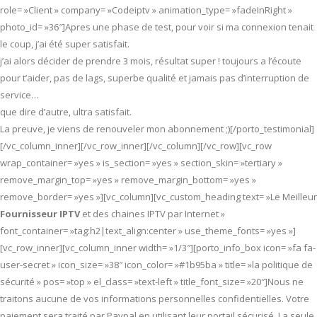
role= »Client » company= »Codeiptv » animation_type= »fadeInRight »
photo_id= »36″]Apres une phase de test, pour voir si ma connexion tenait
le coup, j’ai été super satisfait.
j’ai alors décider de prendre 3 mois, résultat super ! toujours a l’écoute
pour t’aider, pas de lags, superbe qualité et jamais pas d’interruption de
service…
que dire d’autre, ultra satisfait.
La preuve, je viens de renouveler mon abonnement ;)[/porto_testimonial]
[/vc_column_inner][/vc_row_inner][/vc_column][/vc_row][vc_row
wrap_container= »yes » is_section= »yes » section_skin= »tertiary »
remove_margin_top= »yes » remove_margin_bottom= »yes »
remove_border= »yes »][vc_column][vc_custom_heading text= »Le Meilleur
Fournisseur IPTV
et des chaines IPTV par Internet »
font_container= »tag:h2|text_align:center » use_theme_fonts= »yes »]
[vc_row_inner][vc_column_inner width= »1/3″][porto_info_box icon= »fa fa-
user-secret » icon_size= »38″ icon_color= »#1b95ba » title= »la politique de
sécurité » pos= »top » el_class= »text-left » title_font_size= »20″]Nous ne
traitons aucune de vos informations personnelles confidentielles. Votre
paiement sera traité par Paypal en utilisant leur portail sécurisé. La seule