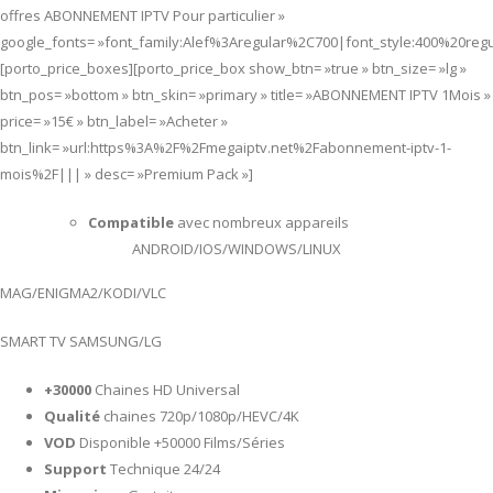
offres ABONNEMENT IPTV Pour particulier »
google_fonts= »font_family:Alef%3Aregular%2C700|font_style:400%20re
[porto_price_boxes][porto_price_box show_btn= »true » btn_size= »lg »
btn_pos= »bottom » btn_skin= »primary » title= »ABONNEMENT IPTV 1Mois »
price= »15€ » btn_label= »Acheter »
btn_link= »url:https%3A%2F%2Fmegaiptv.net%2Fabonnement-iptv-1-
mois%2F||| » desc= »Premium Pack »]
Compatible
avec nombreux appareils
ANDROID/IOS/WINDOWS/LINUX
MAG/ENIGMA2/KODI/VLC
SMART TV SAMSUNG/LG
+30000
Chaines HD Universal
Qualité
chaines 720p/1080p/HEVC/4K
VOD
Disponible +50000 Films/Séries
Support
Technique 24/24