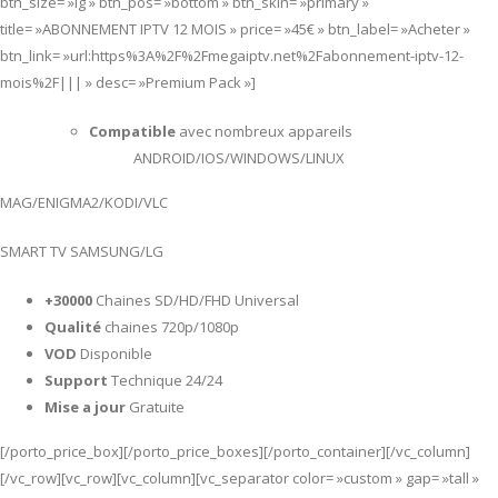
btn_size= »lg » btn_pos= »bottom » btn_skin= »primary »
title= »ABONNEMENT IPTV 12 MOIS » price= »45€ » btn_label= »Acheter »
btn_link= »url:https%3A%2F%2Fmegaiptv.net%2Fabonnement-iptv-12-
mois%2F||| » desc= »Premium Pack »]
Compatible
avec nombreux appareils
ANDROID/IOS/WINDOWS/LINUX
MAG/ENIGMA2/KODI/VLC
SMART TV SAMSUNG/LG
+30000
Chaines SD/HD/FHD Universal
Qualité
chaines 720p/1080p
VOD
Disponible
Support
Technique 24/24
Mise a jour
Gratuite
[/porto_price_box][/porto_price_boxes][/porto_container][/vc_column]
[/vc_row][vc_row][vc_column][vc_separator color= »custom » gap= »tall »