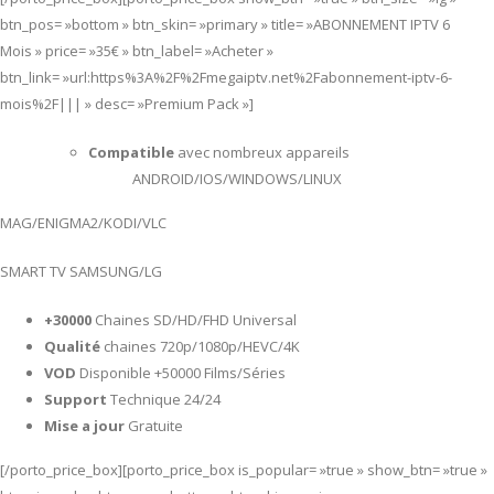
btn_pos= »bottom » btn_skin= »primary » title= »ABONNEMENT IPTV 6
Mois » price= »35€ » btn_label= »Acheter »
btn_link= »url:https%3A%2F%2Fmegaiptv.net%2Fabonnement-iptv-6-
mois%2F||| » desc= »Premium Pack »]
Compatible
avec nombreux appareils
ANDROID/IOS/WINDOWS/LINUX
MAG/ENIGMA2/KODI/VLC
SMART TV SAMSUNG/LG
+30000
Chaines SD/HD/FHD Universal
Qualité
chaines 720p/1080p/HEVC/4K
VOD
Disponible +50000 Films/Séries
Support
Technique 24/24
Mise a jour
Gratuite
[/porto_price_box][porto_price_box is_popular= »true » show_btn= »true »