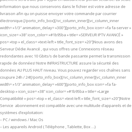
information que nous conservons dans le fichier est votre adresse de
livraison afin qu on puisse envoyer votre commande par courrier
électronique.[/porto_info_box][/vc_column_inner][vc_column_inner
width= »1/3″ animation_delay= »300″][porto_info_box icon= »fa fa-server »
icon_size= »38″ icon_color= »#1b95ba » title= »SERVEUR IPTV AVANCÉ »
pos= »top » el_class= »text-left » title_font_size= »20″]Nous avons des
Serveur Dédie Avancé , qui vous offres une Connexions réseau
redondantes avec 10 Gbits/s de bande passante permet la transmission
rapide de données! Notre INFRASTRUCTURE assure la sécurité des
données AU PLUS HAUT niveau. Vous pouvez regarder vos chaînes sans
coupure 24h / 24![/porto_info_box][/vc_column_inner][vc_column_inner
width= »1/3″ animation_delay= »600″][porto_info_box icon= »fa fa-
desktop » icon_size= »38″ icon_color= »#1b95ba » title= »Large
Compatibilité » pos= »top » el_class= »text-left » title_font_size= »20″]Notre
Service abonnement est compatible avec une multitude d’appareils et de
systèmes d’exploitation:
– PC / windows / Mac Os
– Les appareils Android ( Téléphone , Tablette, Box …)