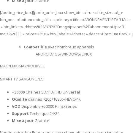
Mise a jour
Gratuite
[/porto_price_box][porto_price_box show_btn= »true » btn_size= »lg »
btn_pos= »bottom » btn_skin= »primary » title= »ABONNEMENT IPTV 3 Mois
» btn_link= »url:https%3A%2F%2Fmegaiptv.net%2Fabonnement-iptv-3-
mois%2F||| » price= »25 € » btn_label= »Acheter » desc= »Premium Pack « ]
Compatible
avec nombreux appareils
ANDROID/IOS/WINDOWS/LINUX
MAG/ENIGMA2/KODI/VLC
SMART TV SAMSUNG/LG
+30000
Chaines SD/HD/FHD Universal
Qualité
chaines 720p/1080p/HEVC/4K
VOD
Disponible +50000 Films/Séries
Support
Technique 24/24
Mise a jour
Gratuite
[/porto_price_box][porto_price_box show_btn= »true » btn_size= »lg »