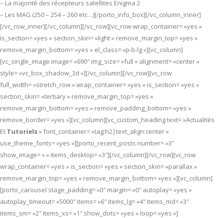
– La majorité des récepteurs satellites Enigma 2
– Les MAG (250 – 254 – 260 etc…)[/porto_info_box][/vc_column_inner]
[/vc_row_inner][/vc_column][/vc_row][vc_row wrap_container= »yes »
is_section= »yes » section_skin= »light » remove_margin_top= »yes »
remove_margin_bottom= »yes » el_class= »p-b-lg »][vc_column]
[vc_single_image image= »690″ img_size= »full » alignment= »center »
style= »vc_box_shadow_3d »][/vc_column][/vc_row][vc_row
full_width= »stretch_row » wrap_container= »yes » is_section= »yes »
section_skin= »tertiary » remove_margin_top= »yes »
remove_margin_bottom= »yes » remove_padding_bottom= »yes »
remove_border= »yes »][vc_column][vc_custom_heading text= »Actualités
Et
Tutoriels
» font_container= »tag:h2|text_align:center »
use_theme_fonts= »yes »][porto_recent_posts number= »3″
show_image= » » items_desktop= »3″][/vc_column][/vc_row][vc_row
wrap_container= »yes » is_section= »yes » section_skin= »parallax »
remove_margin_top= »yes » remove_margin_bottom= »yes »][vc_column]
[porto_carousel stage_padding= »0″ margin= »0″ autoplay= »yes »
autoplay_timeout= »5000″ items= »6″ items_lg= »4″ items_md= »3″
items_sm= »2″ items_xs= »1″ show_dots= »yes » loop= »yes »]