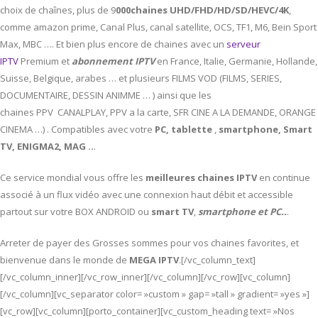
choix de chaînes, plus de 9
000chaines UHD/FHD/HD/SD/HEVC/4K
,
comme amazon prime, Canal Plus, canal satellite, OCS, TF1, M6, Bein Sport
Max, MBC …. Et bien plus encore de chaines avec un
serveur
IPTV
Premium et
abonnement IPTV
en France, Italie, Germanie, Hollande,
Suisse, Belgique, arabes … et plusieurs FILMS VOD (FILMS, SERIES,
DOCUMENTAIRE, DESSIN ANIMME … ) ainsi que les
chaines PPV CANALPLAY, PPV a la carte, SFR CINE A LA DEMANDE, ORANGE
CINEMA …) . Compatibles avec votre
PC,
tablette
,
smartphone, Smart
TV, ENIGMA2, MAG ..
.
Ce service mondial vous offre les
meilleures chaines IPTV
en continue
associé à un flux vidéo avec une connexion haut débit et accessible
partout sur votre BOX ANDROID ou
smart TV
,
smartphone et PC..
.
Arreter de payer des Grosses sommes pour vos chaines favorites, et
bienvenue dans le monde de
MEGA IPTV
.[/vc_column_text]
[/vc_column_inner][/vc_row_inner][/vc_column][/vc_row][vc_column]
[/vc_column][vc_separator color= »custom » gap= »tall » gradient= »yes »]
[vc_row][vc_column][porto_container][vc_custom_heading text= »Nos