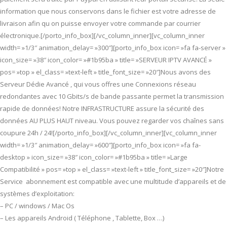
information que nous conservons dans le fichier est votre adresse de
livraison afin qu on puisse envoyer votre commande par courrier
électronique.[/porto_info_box][/vc_column_inner][vc_column_inner
width= »1/3″ animation_delay= »300″][porto_info_box icon= »fa fa-server »
icon_size= »38″ icon_color= »#1b95ba » title= »SERVEUR IPTV AVANCÉ »
pos= »top » el_class= »text-left » title_font_size= »20″]Nous avons des
Serveur Dédie Avancé , qui vous offres une Connexions réseau
redondantes avec 10 Gbits/s de bande passante permet la transmission
rapide de données! Notre INFRASTRUCTURE assure la sécurité des
données AU PLUS HAUT niveau. Vous pouvez regarder vos chaînes sans
coupure 24h / 24![/porto_info_box][/vc_column_inner][vc_column_inner
width= »1/3″ animation_delay= »600″][porto_info_box icon= »fa fa-
desktop » icon_size= »38″ icon_color= »#1b95ba » title= »Large
Compatibilité » pos= »top » el_class= »text-left » title_font_size= »20″]Notre
Service abonnement est compatible avec une multitude d’appareils et de
systèmes d’exploitation:
– PC / windows / Mac Os
– Les appareils Android ( Téléphone , Tablette, Box …)