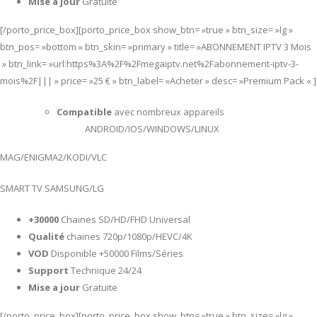
Mise a jour
Gratuite
[/porto_price_box][porto_price_box show_btn= »true » btn_size= »lg »
btn_pos= »bottom » btn_skin= »primary » title= »ABONNEMENT IPTV 3 Mois
» btn_link= »url:https%3A%2F%2Fmegaiptv.net%2Fabonnement-iptv-3-
mois%2F||| » price= »25 € » btn_label= »Acheter » desc= »Premium Pack « ]
Compatible
avec nombreux appareils
ANDROID/IOS/WINDOWS/LINUX
MAG/ENIGMA2/KODI/VLC
SMART TV SAMSUNG/LG
+30000
Chaines SD/HD/FHD Universal
Qualité
chaines 720p/1080p/HEVC/4K
VOD
Disponible +50000 Films/Séries
Support
Technique 24/24
Mise a jour
Gratuite
[/porto_price_box][porto_price_box show_btn= »true » btn_size= »lg »