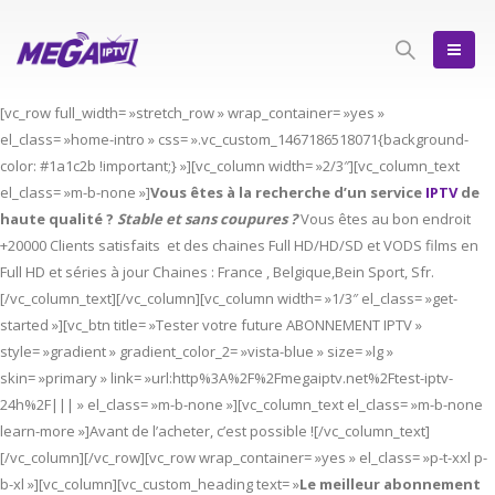
[vc_row full_width= »stretch_row » wrap_container= »yes »
el_class= »home-intro » css= ».vc_custom_1467186518071{background-
color: #1a1c2b !important;} »][vc_column width= »2/3″][vc_column_text
el_class= »m-b-none »]
Vous êtes à la recherche d’un service
IPTV
de
haute qualité ?
Stable et sans coupures ?
Vous êtes au bon endroit
+20000 Clients satisfaits et des chaines Full HD/HD/SD et VODS films en
Full HD et séries à jour Chaines : France , Belgique,Bein Sport, Sfr.
[/vc_column_text][/vc_column][vc_column width= »1/3″ el_class= »get-
started »][vc_btn title= »Tester votre future ABONNEMENT IPTV »
style= »gradient » gradient_color_2= »vista-blue » size= »lg »
skin= »primary » link= »url:http%3A%2F%2Fmegaiptv.net%2Ftest-iptv-
24h%2F||| » el_class= »m-b-none »][vc_column_text el_class= »m-b-none
learn-more »]Avant de l’acheter, c’est possible ![/vc_column_text]
[/vc_column][/vc_row][vc_row wrap_container= »yes » el_class= »p-t-xxl p-
b-xl »][vc_column][vc_custom_heading text= »
Le meilleur abonnement