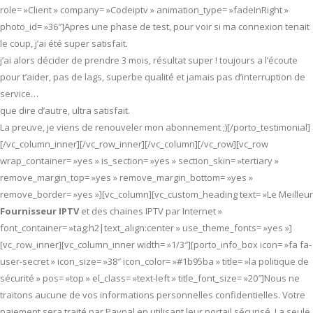
role= »Client » company= »Codeiptv » animation_type= »fadeInRight »
photo_id= »36″]Apres une phase de test, pour voir si ma connexion tenait
le coup, j’ai été super satisfait.
j’ai alors décider de prendre 3 mois, résultat super ! toujours a l’écoute
pour t’aider, pas de lags, superbe qualité et jamais pas d’interruption de
service…
que dire d’autre, ultra satisfait.
La preuve, je viens de renouveler mon abonnement ;)[/porto_testimonial]
[/vc_column_inner][/vc_row_inner][/vc_column][/vc_row][vc_row
wrap_container= »yes » is_section= »yes » section_skin= »tertiary »
remove_margin_top= »yes » remove_margin_bottom= »yes »
remove_border= »yes »][vc_column][vc_custom_heading text= »Le Meilleur
Fournisseur IPTV
et des chaines IPTV par Internet »
font_container= »tag:h2|text_align:center » use_theme_fonts= »yes »]
[vc_row_inner][vc_column_inner width= »1/3″][porto_info_box icon= »fa fa-
user-secret » icon_size= »38″ icon_color= »#1b95ba » title= »la politique de
sécurité » pos= »top » el_class= »text-left » title_font_size= »20″]Nous ne
traitons aucune de vos informations personnelles confidentielles. Votre
paiement sera traité par Paypal en utilisant leur portail sécurisé. La seule