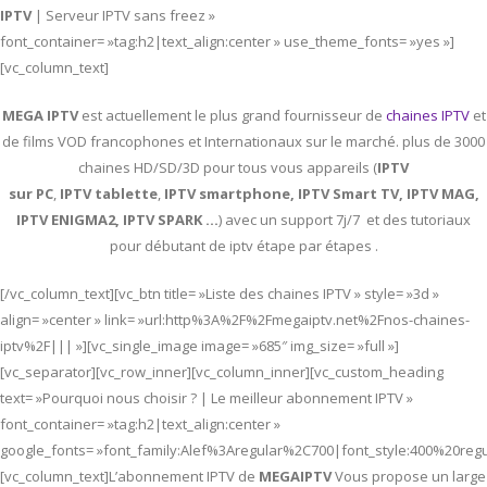
IPTV
| Serveur IPTV sans freez »
font_container= »tag:h2|text_align:center » use_theme_fonts= »yes »]
[vc_column_text]
MEGA IPTV
est actuellement le plus grand fournisseur de
chaines IPTV
et
de films VOD francophones et Internationaux sur le marché. plus de 3000
chaines HD/SD/3D pour tous vous appareils (
IPTV
sur PC
,
IPTV
tablette
,
IPTV
smartphone, IPTV Smart TV, IPTV MAG,
IPTV ENIGMA2, IPTV SPARK …
) avec un support 7j/7 et des tutoriaux
pour débutant de iptv étape par étapes .
[/vc_column_text][vc_btn title= »Liste des chaines IPTV » style= »3d »
align= »center » link= »url:http%3A%2F%2Fmegaiptv.net%2Fnos-chaines-
iptv%2F||| »][vc_single_image image= »685″ img_size= »full »]
[vc_separator][vc_row_inner][vc_column_inner][vc_custom_heading
text= »Pourquoi nous choisir ? | Le meilleur abonnement IPTV »
font_container= »tag:h2|text_align:center »
google_fonts= »font_family:Alef%3Aregular%2C700|font_style:400%20re
[vc_column_text]L’abonnement IPTV de
MEGAIPTV
Vous propose un large