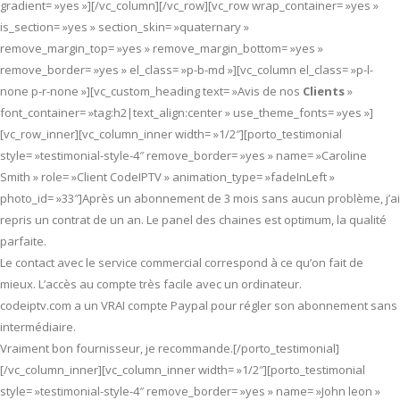
gradient= »yes »][/vc_column][/vc_row][vc_row wrap_container= »yes »
is_section= »yes » section_skin= »quaternary »
remove_margin_top= »yes » remove_margin_bottom= »yes »
remove_border= »yes » el_class= »p-b-md »][vc_column el_class= »p-l-
none p-r-none »][vc_custom_heading text= »Avis de nos
Clients
»
font_container= »tag:h2|text_align:center » use_theme_fonts= »yes »]
[vc_row_inner][vc_column_inner width= »1/2″][porto_testimonial
style= »testimonial-style-4″ remove_border= »yes » name= »Caroline
Smith » role= »Client CodeIPTV » animation_type= »fadeInLeft »
photo_id= »33″]Après un abonnement de 3 mois sans aucun problème, j’ai
repris un contrat de un an. Le panel des chaines est optimum, la qualité
parfaite.
Le contact avec le service commercial correspond à ce qu’on fait de
mieux. L’accès au compte très facile avec un ordinateur.
codeiptv.com a un VRAI compte Paypal pour régler son abonnement sans
intermédiaire.
Vraiment bon fournisseur, je recommande.[/porto_testimonial]
[/vc_column_inner][vc_column_inner width= »1/2″][porto_testimonial
style= »testimonial-style-4″ remove_border= »yes » name= »John leon »