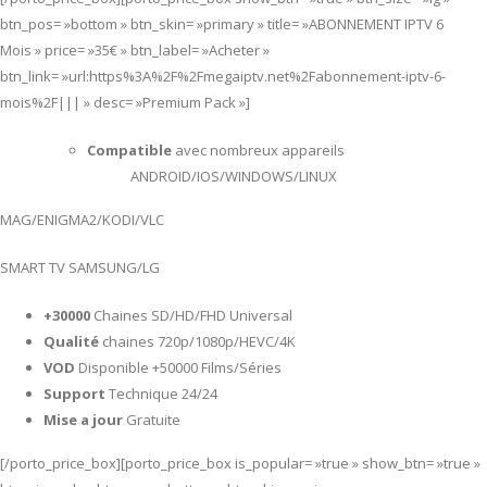
btn_pos= »bottom » btn_skin= »primary » title= »ABONNEMENT IPTV 6
Mois » price= »35€ » btn_label= »Acheter »
btn_link= »url:https%3A%2F%2Fmegaiptv.net%2Fabonnement-iptv-6-
mois%2F||| » desc= »Premium Pack »]
Compatible
avec nombreux appareils
ANDROID/IOS/WINDOWS/LINUX
MAG/ENIGMA2/KODI/VLC
SMART TV SAMSUNG/LG
+30000
Chaines SD/HD/FHD Universal
Qualité
chaines 720p/1080p/HEVC/4K
VOD
Disponible +50000 Films/Séries
Support
Technique 24/24
Mise a jour
Gratuite
[/porto_price_box][porto_price_box is_popular= »true » show_btn= »true »