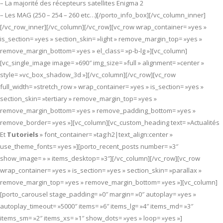
– La majorité des récepteurs satellites Enigma 2
– Les MAG (250 – 254 – 260 etc…)[/porto_info_box][/vc_column_inner]
[/vc_row_inner][/vc_column][/vc_row][vc_row wrap_container= »yes »
is_section= »yes » section_skin= »light » remove_margin_top= »yes »
remove_margin_bottom= »yes » el_class= »p-b-lg »][vc_column]
[vc_single_image image= »690″ img_size= »full » alignment= »center »
style= »vc_box_shadow_3d »][/vc_column][/vc_row][vc_row
full_width= »stretch_row » wrap_container= »yes » is_section= »yes »
section_skin= »tertiary » remove_margin_top= »yes »
remove_margin_bottom= »yes » remove_padding_bottom= »yes »
remove_border= »yes »][vc_column][vc_custom_heading text= »Actualités
Et
Tutoriels
» font_container= »tag:h2|text_align:center »
use_theme_fonts= »yes »][porto_recent_posts number= »3″
show_image= » » items_desktop= »3″][/vc_column][/vc_row][vc_row
wrap_container= »yes » is_section= »yes » section_skin= »parallax »
remove_margin_top= »yes » remove_margin_bottom= »yes »][vc_column]
[porto_carousel stage_padding= »0″ margin= »0″ autoplay= »yes »
autoplay_timeout= »5000″ items= »6″ items_lg= »4″ items_md= »3″
items_sm= »2″ items_xs= »1″ show_dots= »yes » loop= »yes »]