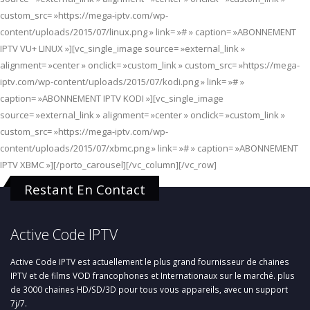
custom_src= »https://mega-iptv.com/wp-
content/uploads/2015/07/linux.png » link= »# » caption= »ABONNEMENT
IPTV VU+ LINUX »][vc_single_image source= »external_link »
alignment= »center » onclick= »custom_link » custom_src= »https://mega-
iptv.com/wp-content/uploads/2015/07/kodi.png » link= »# »
caption= »ABONNEMENT IPTV KODI »][vc_single_image
source= »external_link » alignment= »center » onclick= »custom_link »
custom_src= »https://mega-iptv.com/wp-
content/uploads/2015/07/xbmc.png » link= »# » caption= »ABONNEMENT
IPTV XBMC »][/porto_carousel][/vc_column][/vc_row]
Restant En Contact
Active Code IPTV
Active Code IPTV est actuellement le plus grand fournisseur de chaines
IPTV et de films VOD francophones et Internationaux sur le marché. plus
de 3000 chaines HD/SD/3D pour tous vous appareils, avec un support
7j/7.