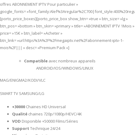
offres ABONNEMENT IPTV Pour particulier »
google_fonts= »font_family:Alef%3Aregular%2C700|font_style:400%20re
[porto_price_boxes][porto_price_box show_btn= »true » btn_size= »lg »
btn_pos= »bottom » btn_skin= »primary » title= »ABONNEMENT IPTV 1Mois »
price= »15€ » btn_label= »Acheter »
btn_link= »url:https%3A%2F%2Fmegaiptv.net%2Fabonnement-iptv-1-
mois%2F||| » desc= »Premium Pack »]
Compatible
avec nombreux appareils
ANDROID/IOS/WINDOWS/LINUX
MAG/ENIGMA2/KODI/VLC
SMART TV SAMSUNG/LG
+30000
Chaines HD Universal
Qualité
chaines 720p/1080p/HEVC/4K
VOD
Disponible +50000 Films/Séries
Support
Technique 24/24