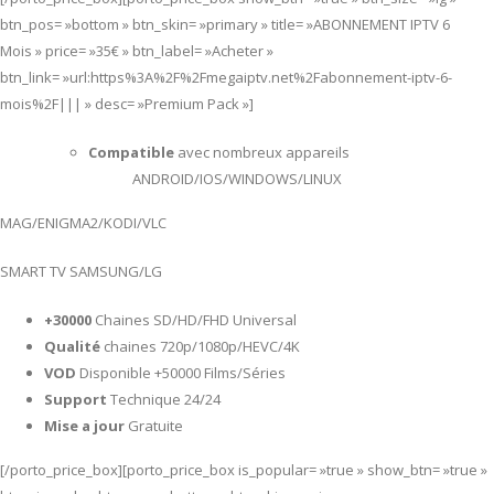
btn_pos= »bottom » btn_skin= »primary » title= »ABONNEMENT IPTV 6
Mois » price= »35€ » btn_label= »Acheter »
btn_link= »url:https%3A%2F%2Fmegaiptv.net%2Fabonnement-iptv-6-
mois%2F||| » desc= »Premium Pack »]
Compatible
avec nombreux appareils
ANDROID/IOS/WINDOWS/LINUX
MAG/ENIGMA2/KODI/VLC
SMART TV SAMSUNG/LG
+30000
Chaines SD/HD/FHD Universal
Qualité
chaines 720p/1080p/HEVC/4K
VOD
Disponible +50000 Films/Séries
Support
Technique 24/24
Mise a jour
Gratuite
[/porto_price_box][porto_price_box is_popular= »true » show_btn= »true »