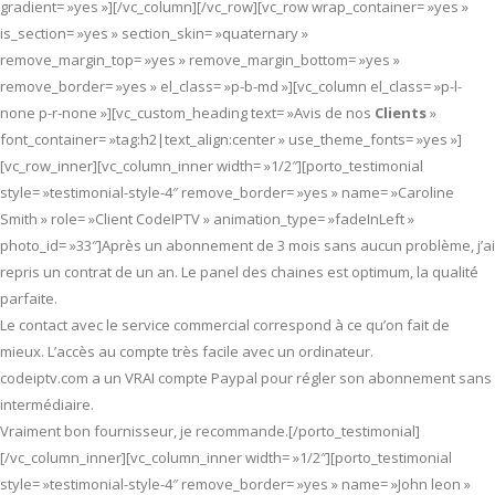
gradient= »yes »][/vc_column][/vc_row][vc_row wrap_container= »yes »
is_section= »yes » section_skin= »quaternary »
remove_margin_top= »yes » remove_margin_bottom= »yes »
remove_border= »yes » el_class= »p-b-md »][vc_column el_class= »p-l-
none p-r-none »][vc_custom_heading text= »Avis de nos
Clients
»
font_container= »tag:h2|text_align:center » use_theme_fonts= »yes »]
[vc_row_inner][vc_column_inner width= »1/2″][porto_testimonial
style= »testimonial-style-4″ remove_border= »yes » name= »Caroline
Smith » role= »Client CodeIPTV » animation_type= »fadeInLeft »
photo_id= »33″]Après un abonnement de 3 mois sans aucun problème, j’ai
repris un contrat de un an. Le panel des chaines est optimum, la qualité
parfaite.
Le contact avec le service commercial correspond à ce qu’on fait de
mieux. L’accès au compte très facile avec un ordinateur.
codeiptv.com a un VRAI compte Paypal pour régler son abonnement sans
intermédiaire.
Vraiment bon fournisseur, je recommande.[/porto_testimonial]
[/vc_column_inner][vc_column_inner width= »1/2″][porto_testimonial
style= »testimonial-style-4″ remove_border= »yes » name= »John leon »