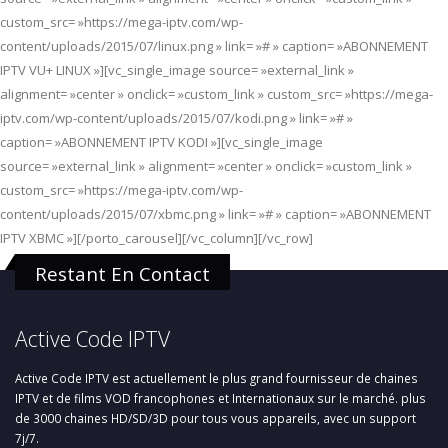
custom_src= »https://mega-iptv.com/wp-
content/uploads/2015/07/linux.png » link= »# » caption= »ABONNEMENT
IPTV VU+ LINUX »][vc_single_image source= »external_link »
alignment= »center » onclick= »custom_link » custom_src= »https://mega-
iptv.com/wp-content/uploads/2015/07/kodi.png » link= »# »
caption= »ABONNEMENT IPTV KODI »][vc_single_image
source= »external_link » alignment= »center » onclick= »custom_link »
custom_src= »https://mega-iptv.com/wp-
content/uploads/2015/07/xbmc.png » link= »# » caption= »ABONNEMENT
IPTV XBMC »][/porto_carousel][/vc_column][/vc_row]
Restant En Contact
Active Code IPTV
Active Code IPTV est actuellement le plus grand fournisseur de chaines
IPTV et de films VOD francophones et Internationaux sur le marché. plus
de 3000 chaines HD/SD/3D pour tous vous appareils, avec un support
7j/7.