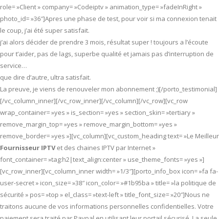
role= »Client » company= »Codeiptv » animation_type= »fadeInRight »
photo_id= »36″]Apres une phase de test, pour voir si ma connexion tenait
le coup, j’ai été super satisfait.
j’ai alors décider de prendre 3 mois, résultat super ! toujours a l’écoute
pour t’aider, pas de lags, superbe qualité et jamais pas d’interruption de
service…
que dire d’autre, ultra satisfait.
La preuve, je viens de renouveler mon abonnement ;)[/porto_testimonial]
[/vc_column_inner][/vc_row_inner][/vc_column][/vc_row][vc_row
wrap_container= »yes » is_section= »yes » section_skin= »tertiary »
remove_margin_top= »yes » remove_margin_bottom= »yes »
remove_border= »yes »][vc_column][vc_custom_heading text= »Le Meilleur
Fournisseur IPTV
et des chaines IPTV par Internet »
font_container= »tag:h2|text_align:center » use_theme_fonts= »yes »]
[vc_row_inner][vc_column_inner width= »1/3″][porto_info_box icon= »fa fa-
user-secret » icon_size= »38″ icon_color= »#1b95ba » title= »la politique de
sécurité » pos= »top » el_class= »text-left » title_font_size= »20″]Nous ne
traitons aucune de vos informations personnelles confidentielles. Votre
paiement sera traité par Paypal en utilisant leur portail sécurisé. La seule