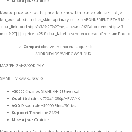
Mise a jour
Gratuite
[/porto_price_box][porto_price_box show_btn= »true » btn_size= »lg »
btn_pos= »bottom » btn_skin= »primary » title= »ABONNEMENT IPTV 3 Mois
» btn_link= »url:https%3A%2F%2Fmegaiptv.net%2Fabonnement-iptv-3-
mois%2F||| » price= »25 € » btn_label= »Acheter » desc= »Premium Pack « ]
Compatible
avec nombreux appareils
ANDROID/IOS/WINDOWS/LINUX
MAG/ENIGMA2/KODI/VLC
SMART TV SAMSUNG/LG
+30000
Chaines SD/HD/FHD Universal
Qualité
chaines 720p/1080p/HEVC/4K
VOD
Disponible +50000 Films/Séries
Support
Technique 24/24
Mise a jour
Gratuite
[/porto_price_box][porto_price_box show_btn= »true » btn_size= »lg »