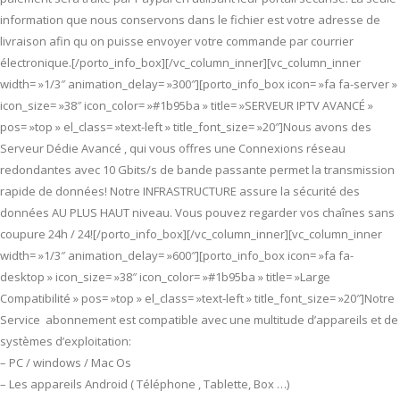
information que nous conservons dans le fichier est votre adresse de
livraison afin qu on puisse envoyer votre commande par courrier
électronique.[/porto_info_box][/vc_column_inner][vc_column_inner
width= »1/3″ animation_delay= »300″][porto_info_box icon= »fa fa-server »
icon_size= »38″ icon_color= »#1b95ba » title= »SERVEUR IPTV AVANCÉ »
pos= »top » el_class= »text-left » title_font_size= »20″]Nous avons des
Serveur Dédie Avancé , qui vous offres une Connexions réseau
redondantes avec 10 Gbits/s de bande passante permet la transmission
rapide de données! Notre INFRASTRUCTURE assure la sécurité des
données AU PLUS HAUT niveau. Vous pouvez regarder vos chaînes sans
coupure 24h / 24![/porto_info_box][/vc_column_inner][vc_column_inner
width= »1/3″ animation_delay= »600″][porto_info_box icon= »fa fa-
desktop » icon_size= »38″ icon_color= »#1b95ba » title= »Large
Compatibilité » pos= »top » el_class= »text-left » title_font_size= »20″]Notre
Service abonnement est compatible avec une multitude d’appareils et de
systèmes d’exploitation:
– PC / windows / Mac Os
– Les appareils Android ( Téléphone , Tablette, Box …)