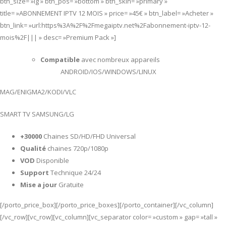
btn_size= »lg » btn_pos= »bottom » btn_skin= »primary »
title= »ABONNEMENT IPTV 12 MOIS » price= »45€ » btn_label= »Acheter »
btn_link= »url:https%3A%2F%2Fmegaiptv.net%2Fabonnement-iptv-12-
mois%2F||| » desc= »Premium Pack »]
Compatible
avec nombreux appareils
ANDROID/IOS/WINDOWS/LINUX
MAG/ENIGMA2/KODI/VLC
SMART TV SAMSUNG/LG
+30000
Chaines SD/HD/FHD Universal
Qualité
chaines 720p/1080p
VOD
Disponible
Support
Technique 24/24
Mise a jour
Gratuite
[/porto_price_box][/porto_price_boxes][/porto_container][/vc_column]
[/vc_row][vc_row][vc_column][vc_separator color= »custom » gap= »tall »