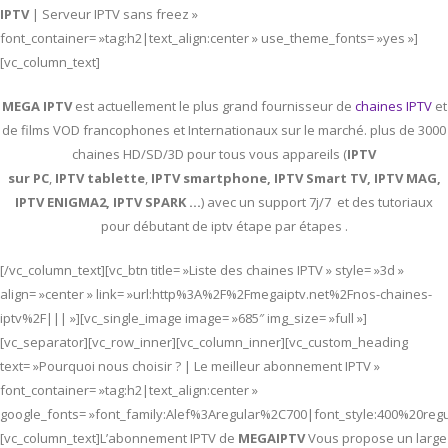
IPTV
| Serveur IPTV sans freez »
font_container= »tag:h2|text_align:center » use_theme_fonts= »yes »]
[vc_column_text]
MEGA IPTV
est actuellement le plus grand fournisseur de
chaines IPTV
et
de films VOD francophones et Internationaux sur le marché. plus de 3000
chaines HD/SD/3D pour tous vous appareils (
IPTV
sur PC
,
IPTV
tablette
,
IPTV
smartphone, IPTV Smart TV, IPTV MAG,
IPTV ENIGMA2, IPTV SPARK …
) avec un support 7j/7 et des tutoriaux
pour débutant de iptv étape par étapes .
[/vc_column_text][vc_btn title= »Liste des chaines IPTV » style= »3d »
align= »center » link= »url:http%3A%2F%2Fmegaiptv.net%2Fnos-chaines-
iptv%2F||| »][vc_single_image image= »685″ img_size= »full »]
[vc_separator][vc_row_inner][vc_column_inner][vc_custom_heading
text= »Pourquoi nous choisir ? | Le meilleur abonnement IPTV »
font_container= »tag:h2|text_align:center »
google_fonts= »font_family:Alef%3Aregular%2C700|font_style:400%20re
[vc_column_text]L’abonnement IPTV de
MEGAIPTV
Vous propose un large