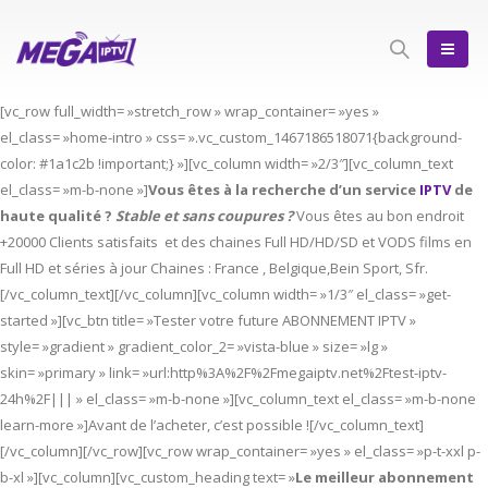
[vc_row full_width= »stretch_row » wrap_container= »yes »
el_class= »home-intro » css= ».vc_custom_1467186518071{background-
color: #1a1c2b !important;} »][vc_column width= »2/3″][vc_column_text
el_class= »m-b-none »]
Vous êtes à la recherche d’un service
IPTV
de
haute qualité ?
Stable et sans coupures ?
Vous êtes au bon endroit
+20000 Clients satisfaits et des chaines Full HD/HD/SD et VODS films en
Full HD et séries à jour Chaines : France , Belgique,Bein Sport, Sfr.
[/vc_column_text][/vc_column][vc_column width= »1/3″ el_class= »get-
started »][vc_btn title= »Tester votre future ABONNEMENT IPTV »
style= »gradient » gradient_color_2= »vista-blue » size= »lg »
skin= »primary » link= »url:http%3A%2F%2Fmegaiptv.net%2Ftest-iptv-
24h%2F||| » el_class= »m-b-none »][vc_column_text el_class= »m-b-none
learn-more »]Avant de l’acheter, c’est possible ![/vc_column_text]
[/vc_column][/vc_row][vc_row wrap_container= »yes » el_class= »p-t-xxl p-
b-xl »][vc_column][vc_custom_heading text= »
Le meilleur abonnement