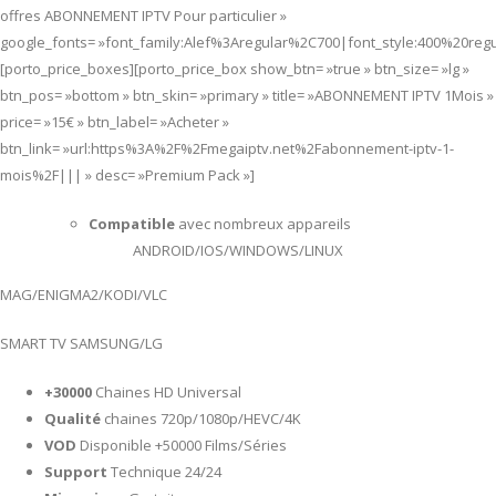
offres ABONNEMENT IPTV Pour particulier »
google_fonts= »font_family:Alef%3Aregular%2C700|font_style:400%20re
[porto_price_boxes][porto_price_box show_btn= »true » btn_size= »lg »
btn_pos= »bottom » btn_skin= »primary » title= »ABONNEMENT IPTV 1Mois »
price= »15€ » btn_label= »Acheter »
btn_link= »url:https%3A%2F%2Fmegaiptv.net%2Fabonnement-iptv-1-
mois%2F||| » desc= »Premium Pack »]
Compatible
avec nombreux appareils
ANDROID/IOS/WINDOWS/LINUX
MAG/ENIGMA2/KODI/VLC
SMART TV SAMSUNG/LG
+30000
Chaines HD Universal
Qualité
chaines 720p/1080p/HEVC/4K
VOD
Disponible +50000 Films/Séries
Support
Technique 24/24