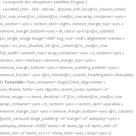
– La majorité des récepteurs satellites Enigma 2
– Les MAG (250 – 254 – 260 etc…)[/porto_info_box][/vc_column_inner]
[/vc_row_inner][/vc_column][/vc_row][vc_row wrap_container= »yes »
is_section= »yes » section_skin= »light » remove_margin_top= »yes »
remove_margin_bottom= »yes » el_class= »p-b-lg »][vc_column]
[vc_single_image image= »690″ img_size= »full » alignment= »center »
style= »vc_box_shadow_3d »][/vc_column][/vc_row][vc_row
full_width= »stretch_row » wrap_container= »yes » is_section= »yes »
section_skin= »tertiary » remove_margin_top= »yes »
remove_margin_bottom= »yes » remove_padding_bottom= »yes »
remove_border= »yes »][vc_column][vc_custom_heading text= »Actualités
Et
Tutoriels
» font_container= »tag:h2|text_align:center »
use_theme_fonts= »yes »][porto_recent_posts number= »3″
show_image= » » items_desktop= »3″][/vc_column][/vc_row][vc_row
wrap_container= »yes » is_section= »yes » section_skin= »parallax »
remove_margin_top= »yes » remove_margin_bottom= »yes »][vc_column]
[porto_carousel stage_padding= »0″ margin= »0″ autoplay= »yes »
autoplay_timeout= »5000″ items= »6″ items_lg= »4″ items_md= »3″
items_sm= »2″ items_xs= »1″ show_dots= »yes » loop= »yes »]