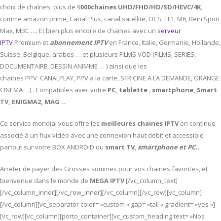
choix de chaînes, plus de 9
000chaines UHD/FHD/HD/SD/HEVC/4K
,
comme amazon prime, Canal Plus, canal satellite, OCS, TF1, M6, Bein Sport
Max, MBC …. Et bien plus encore de chaines avec un
serveur
IPTV
Premium et
abonnement IPTV
en France, Italie, Germanie, Hollande,
Suisse, Belgique, arabes … et plusieurs FILMS VOD (FILMS, SERIES,
DOCUMENTAIRE, DESSIN ANIMME … ) ainsi que les
chaines PPV CANALPLAY, PPV a la carte, SFR CINE A LA DEMANDE, ORANGE
CINEMA …) . Compatibles avec votre
PC,
tablette
,
smartphone, Smart
TV, ENIGMA2, MAG ..
.
Ce service mondial vous offre les
meilleures chaines IPTV
en continue
associé à un flux vidéo avec une connexion haut débit et accessible
partout sur votre BOX ANDROID ou
smart TV
,
smartphone et PC..
.
Arreter de payer des Grosses sommes pour vos chaines favorites, et
bienvenue dans le monde de
MEGA IPTV
.[/vc_column_text]
[/vc_column_inner][/vc_row_inner][/vc_column][/vc_row][vc_column]
[/vc_column][vc_separator color= »custom » gap= »tall » gradient= »yes »]
[vc_row][vc_column][porto_container][vc_custom_heading text= »Nos