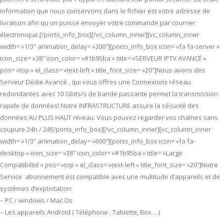
information que nous conservons dans le fichier est votre adresse de
livraison afin qu on puisse envoyer votre commande par courrier
électronique.[/porto_info_box][/vc_column_inner][vc_column_inner
width= »1/3″ animation_delay= »300″][porto_info_box icon= »fa fa-server »
icon_size= »38″ icon_color= »#1b95ba » title= »SERVEUR IPTV AVANCÉ »
pos= »top » el_class= »text-left » title_font_size= »20″]Nous avons des
Serveur Dédie Avancé , qui vous offres une Connexions réseau
redondantes avec 10 Gbits/s de bande passante permet la transmission
rapide de données! Notre INFRASTRUCTURE assure la sécurité des
données AU PLUS HAUT niveau. Vous pouvez regarder vos chaînes sans
coupure 24h / 24![/porto_info_box][/vc_column_inner][vc_column_inner
width= »1/3″ animation_delay= »600″][porto_info_box icon= »fa fa-
desktop » icon_size= »38″ icon_color= »#1b95ba » title= »Large
Compatibilité » pos= »top » el_class= »text-left » title_font_size= »20″]Notre
Service abonnement est compatible avec une multitude d’appareils et de
systèmes d’exploitation:
– PC / windows / Mac Os
– Les appareils Android ( Téléphone , Tablette, Box …)