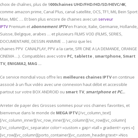
choix de chaînes, plus de 9
000chaines UHD/FHD/HD/SD/HEVC/4K
,
comme amazon prime, Canal Plus, canal satellite, OCS, TF1, M6, Bein Sport
Max, MBC …. Et bien plus encore de chaines avec un
serveur
IPTV
Premium et
abonnement IPTV
en France, Italie, Germanie, Hollande,
Suisse, Belgique, arabes … et plusieurs FILMS VOD (FILMS, SERIES,
DOCUMENTAIRE, DESSIN ANIMME … ) ainsi que les
chaines PPV CANALPLAY, PPV a la carte, SFR CINE A LA DEMANDE, ORANGE
CINEMA …) . Compatibles avec votre
PC,
tablette
,
smartphone, Smart
TV, ENIGMA2, MAG ..
.
Ce service mondial vous offre les
meilleures chaines IPTV
en continue
associé à un flux vidéo avec une connexion haut débit et accessible
partout sur votre BOX ANDROID ou
smart TV
,
smartphone et PC..
.
Arreter de payer des Grosses sommes pour vos chaines favorites, et
bienvenue dans le monde de
MEGA IPTV
.[/vc_column_text]
[/vc_column_inner][/vc_row_inner][/vc_column][/vc_row][vc_column]
[/vc_column][vc_separator color= »custom » gap= »tall » gradient= »yes »]
[vc_row][vc_column][porto_container][vc_custom_heading text= »Nos