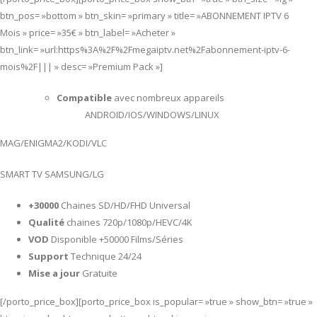
btn_pos= »bottom » btn_skin= »primary » title= »ABONNEMENT IPTV 6
Mois » price= »35€ » btn_label= »Acheter »
btn_link= »url:https%3A%2F%2Fmegaiptv.net%2Fabonnement-iptv-6-
mois%2F||| » desc= »Premium Pack »]
Compatible
avec nombreux appareils
ANDROID/IOS/WINDOWS/LINUX
MAG/ENIGMA2/KODI/VLC
SMART TV SAMSUNG/LG
+30000
Chaines SD/HD/FHD Universal
Qualité
chaines 720p/1080p/HEVC/4K
VOD
Disponible +50000 Films/Séries
Support
Technique 24/24
Mise a jour
Gratuite
[/porto_price_box][porto_price_box is_popular= »true » show_btn= »true »