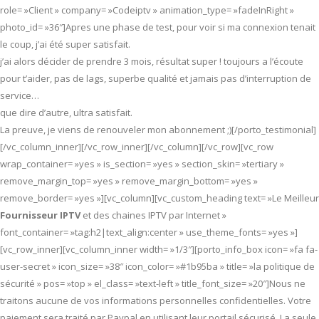
role= »Client » company= »Codeiptv » animation_type= »fadeInRight »
photo_id= »36″]Apres une phase de test, pour voir si ma connexion tenait
le coup, j’ai été super satisfait.
j’ai alors décider de prendre 3 mois, résultat super ! toujours a l’écoute
pour t’aider, pas de lags, superbe qualité et jamais pas d’interruption de
service…
que dire d’autre, ultra satisfait.
La preuve, je viens de renouveler mon abonnement ;)[/porto_testimonial]
[/vc_column_inner][/vc_row_inner][/vc_column][/vc_row][vc_row
wrap_container= »yes » is_section= »yes » section_skin= »tertiary »
remove_margin_top= »yes » remove_margin_bottom= »yes »
remove_border= »yes »][vc_column][vc_custom_heading text= »Le Meilleur
Fournisseur IPTV
et des chaines IPTV par Internet »
font_container= »tag:h2|text_align:center » use_theme_fonts= »yes »]
[vc_row_inner][vc_column_inner width= »1/3″][porto_info_box icon= »fa fa-
user-secret » icon_size= »38″ icon_color= »#1b95ba » title= »la politique de
sécurité » pos= »top » el_class= »text-left » title_font_size= »20″]Nous ne
traitons aucune de vos informations personnelles confidentielles. Votre
paiement sera traité par Paypal en utilisant leur portail sécurisé. La seule