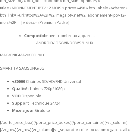
btn_size= »lg » btn_pos= »bottom » btn_skin= »primary »
title= »ABONNEMENT IPTV 12 MOIS » price= »45€ » btn_label= »Acheter »
btn_link= »url:https%3A%2F%2Fmegaiptv.net%2Fabonnement-iptv-12-
mois%2F||| » desc= »Premium Pack »]
Compatible
avec nombreux appareils
ANDROID/IOS/WINDOWS/LINUX
MAG/ENIGMA2/KODI/VLC
SMART TV SAMSUNG/LG
+30000
Chaines SD/HD/FHD Universal
Qualité
chaines 720p/1080p
VOD
Disponible
Support
Technique 24/24
Mise a jour
Gratuite
[/porto_price_box][/porto_price_boxes][/porto_container][/vc_column]
[/vc_row][vc_row][vc_column][vc_separator color= »custom » gap= »tall »