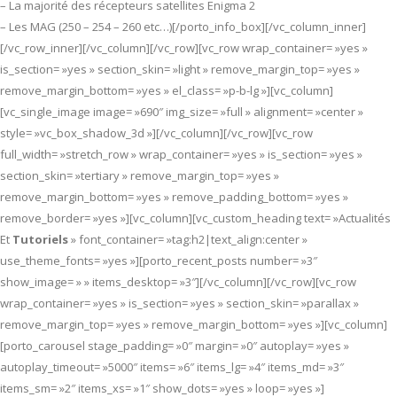
– La majorité des récepteurs satellites Enigma 2
– Les MAG (250 – 254 – 260 etc…)[/porto_info_box][/vc_column_inner]
[/vc_row_inner][/vc_column][/vc_row][vc_row wrap_container= »yes »
is_section= »yes » section_skin= »light » remove_margin_top= »yes »
remove_margin_bottom= »yes » el_class= »p-b-lg »][vc_column]
[vc_single_image image= »690″ img_size= »full » alignment= »center »
style= »vc_box_shadow_3d »][/vc_column][/vc_row][vc_row
full_width= »stretch_row » wrap_container= »yes » is_section= »yes »
section_skin= »tertiary » remove_margin_top= »yes »
remove_margin_bottom= »yes » remove_padding_bottom= »yes »
remove_border= »yes »][vc_column][vc_custom_heading text= »Actualités
Et
Tutoriels
» font_container= »tag:h2|text_align:center »
use_theme_fonts= »yes »][porto_recent_posts number= »3″
show_image= » » items_desktop= »3″][/vc_column][/vc_row][vc_row
wrap_container= »yes » is_section= »yes » section_skin= »parallax »
remove_margin_top= »yes » remove_margin_bottom= »yes »][vc_column]
[porto_carousel stage_padding= »0″ margin= »0″ autoplay= »yes »
autoplay_timeout= »5000″ items= »6″ items_lg= »4″ items_md= »3″
items_sm= »2″ items_xs= »1″ show_dots= »yes » loop= »yes »]