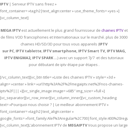
IPTV
| Serveur IPTV sans freez »
font_container= »tag:h2|text_align:center » use_theme_fonts= »yes »]
[vc_column_text]
MEGA IPTV
est actuellement le plus grand fournisseur de
chaines IPTV
et
de films VOD francophones et Internationaux sur le marché. plus de 3000
chaines HD/SD/3D pour tous vous appareils (
IPTV
sur PC
,
IPTV
tablette
,
IPTV
smartphone, IPTV Smart TV, IPTV MAG,
IPTV ENIGMA2, IPTV SPARK …
) avec un support 7j/7 et des tutoriaux
pour débutant de iptv étape par étapes .
[/vc_column_text][vc_btn title= »Liste des chaines IPTV » style= »3d »
align= »center » link= »url:http%3A%2F%2Fmegaiptv.net%2Fnos-chaines-
iptv%2F||| »][vc_single_image image= »685″ img_size= »full »]
[vc_separator][vc_row_inner][vc_column_inner][vc_custom_heading
text= »Pourquoi nous choisir ? | Le meilleur abonnement IPTV »
font_container= »tag:h2|text_align:center »
google_fonts= »font_family:Alef%3Aregular%2C700|font_style:400%20re
[vc_column_text]L’abonnement IPTV de
MEGAIPTV
Vous propose un large