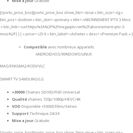
Mise a jour
Gratuite
[/porto_price_box][porto_price_box show_btn= »true » btn_size= »lg »
btn_pos= »bottom » btn_skin= »primary » title= »ABONNEMENT IPTV 3 Mois
» btn_link= »url:https%3A%2F%2Fmegaiptv.net%2Fabonnement-iptv-3-
mois%2F||| » price= »25 € » btn_label= »Acheter » desc= »Premium Pack « ]
Compatible
avec nombreux appareils
ANDROID/IOS/WINDOWS/LINUX
MAG/ENIGMA2/KODI/VLC
SMART TV SAMSUNG/LG
+30000
Chaines SD/HD/FHD Universal
Qualité
chaines 720p/1080p/HEVC/4K
VOD
Disponible +50000 Films/Séries
Support
Technique 24/24
Mise a jour
Gratuite
[/porto_price_box][porto_price_box show_btn= »true » btn_size= »lg »