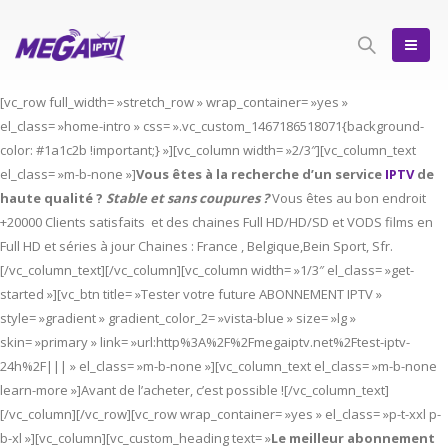
[vc_row full_width= »stretch_row » wrap_container= »yes »
el_class= »home-intro » css= ».vc_custom_1467186518071{background-
color: #1a1c2b !important;} »][vc_column width= »2/3″][vc_column_text
el_class= »m-b-none »]
Vous êtes à la recherche d’un service
IPTV
de
haute qualité ?
Stable et sans coupures ?
Vous êtes au bon endroit
+20000 Clients satisfaits et des chaines Full HD/HD/SD et VODS films en
Full HD et séries à jour Chaines : France , Belgique,Bein Sport, Sfr.
[/vc_column_text][/vc_column][vc_column width= »1/3″ el_class= »get-
started »][vc_btn title= »Tester votre future ABONNEMENT IPTV »
style= »gradient » gradient_color_2= »vista-blue » size= »lg »
skin= »primary » link= »url:http%3A%2F%2Fmegaiptv.net%2Ftest-iptv-
24h%2F||| » el_class= »m-b-none »][vc_column_text el_class= »m-b-none
learn-more »]Avant de l’acheter, c’est possible ![/vc_column_text]
[/vc_column][/vc_row][vc_row wrap_container= »yes » el_class= »p-t-xxl p-
b-xl »][vc_column][vc_custom_heading text= »
Le meilleur abonnement