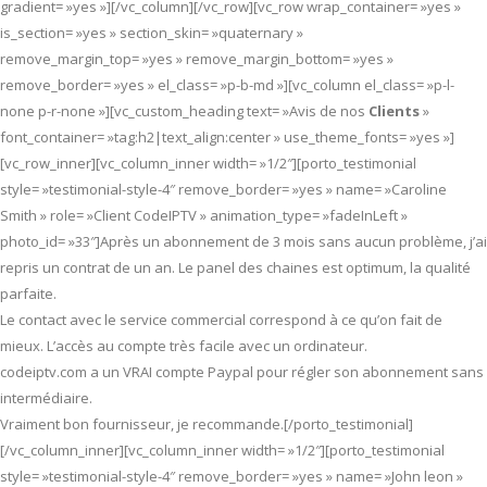
gradient= »yes »][/vc_column][/vc_row][vc_row wrap_container= »yes »
is_section= »yes » section_skin= »quaternary »
remove_margin_top= »yes » remove_margin_bottom= »yes »
remove_border= »yes » el_class= »p-b-md »][vc_column el_class= »p-l-
none p-r-none »][vc_custom_heading text= »Avis de nos
Clients
»
font_container= »tag:h2|text_align:center » use_theme_fonts= »yes »]
[vc_row_inner][vc_column_inner width= »1/2″][porto_testimonial
style= »testimonial-style-4″ remove_border= »yes » name= »Caroline
Smith » role= »Client CodeIPTV » animation_type= »fadeInLeft »
photo_id= »33″]Après un abonnement de 3 mois sans aucun problème, j’ai
repris un contrat de un an. Le panel des chaines est optimum, la qualité
parfaite.
Le contact avec le service commercial correspond à ce qu’on fait de
mieux. L’accès au compte très facile avec un ordinateur.
codeiptv.com a un VRAI compte Paypal pour régler son abonnement sans
intermédiaire.
Vraiment bon fournisseur, je recommande.[/porto_testimonial]
[/vc_column_inner][vc_column_inner width= »1/2″][porto_testimonial
style= »testimonial-style-4″ remove_border= »yes » name= »John leon »