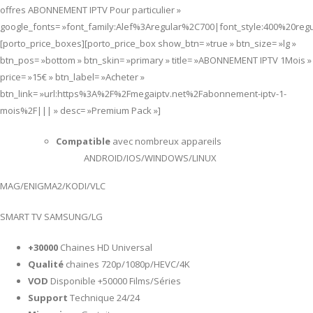
offres ABONNEMENT IPTV Pour particulier »
google_fonts= »font_family:Alef%3Aregular%2C700|font_style:400%20re
[porto_price_boxes][porto_price_box show_btn= »true » btn_size= »lg »
btn_pos= »bottom » btn_skin= »primary » title= »ABONNEMENT IPTV 1Mois »
price= »15€ » btn_label= »Acheter »
btn_link= »url:https%3A%2F%2Fmegaiptv.net%2Fabonnement-iptv-1-
mois%2F||| » desc= »Premium Pack »]
Compatible
avec nombreux appareils
ANDROID/IOS/WINDOWS/LINUX
MAG/ENIGMA2/KODI/VLC
SMART TV SAMSUNG/LG
+30000
Chaines HD Universal
Qualité
chaines 720p/1080p/HEVC/4K
VOD
Disponible +50000 Films/Séries
Support
Technique 24/24