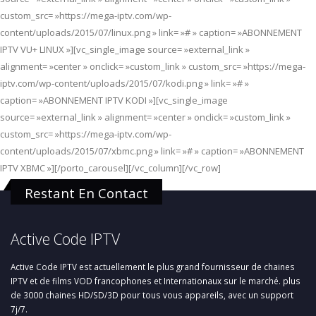
custom_src= »https://mega-iptv.com/wp-
content/uploads/2015/07/linux.png » link= »# » caption= »ABONNEMENT
IPTV VU+ LINUX »][vc_single_image source= »external_link »
alignment= »center » onclick= »custom_link » custom_src= »https://mega-
iptv.com/wp-content/uploads/2015/07/kodi.png » link= »# »
caption= »ABONNEMENT IPTV KODI »][vc_single_image
source= »external_link » alignment= »center » onclick= »custom_link »
custom_src= »https://mega-iptv.com/wp-
content/uploads/2015/07/xbmc.png » link= »# » caption= »ABONNEMENT
IPTV XBMC »][/porto_carousel][/vc_column][/vc_row]
Restant En Contact
Active Code IPTV
Active Code IPTV est actuellement le plus grand fournisseur de chaines
IPTV et de films VOD francophones et Internationaux sur le marché. plus
de 3000 chaines HD/SD/3D pour tous vous appareils, avec un support
7j/7.