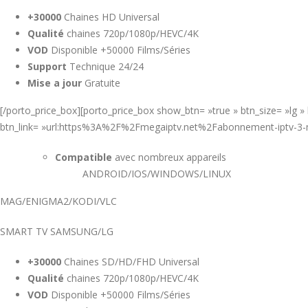
+30000
Chaines HD Universal
Qualité
chaines 720p/1080p/HEVC/4K
VOD
Disponible +50000 Films/Séries
Support
Technique 24/24
Mise a jour
Gratuite
[/porto_price_box][porto_price_box show_btn= »true » btn_size= »lg
btn_link= »url:https%3A%2F%2Fmegaiptv.net%2Fabonnement-iptv-3-mo
Compatible
avec nombreux appareils
ANDROID/IOS/WINDOWS/LINUX
MAG/ENIGMA2/KODI/VLC
SMART TV SAMSUNG/LG
+30000
Chaines SD/HD/FHD Universal
Qualité
chaines 720p/1080p/HEVC/4K
VOD
Disponible +50000 Films/Séries