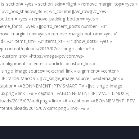
is_section= »yes » section_skin= »light » remove_margin_top= »yes »
e= »vc_box_shadow_3d »][/vc_column][/vc_row][vc_row
in_bottom= »yes » remove_padding_bottom= »yes »
_theme_fonts= »yes »][porto_recent_posts number= »3″
 remove_margin_top= »yes » remove_margin_bottom= »yes »]
md= »3″ items_sm= »2″ items_xs= »1″ show_dots= »yes »
wp-content/uploads/2015/07/vlc.png » link= »# »
» custom_src= »https://mega-iptv.com/wp-
 alignment= »center » onclick= »custom_link »
ngle_image source= »external_link » alignment= »center »
IPTV IOS MacOS « ][vc_single_image source= »external_link »
# » caption= »ABONNEMENT IPTV SMART TV »][vc_single_image
/linux.png » link= »# » caption= »ABONNEMENT IPTV VU+ LINUX »]
/uploads/2015/07/kodi.png » link= »# » caption= »ABONNEMENT IPTV
ntent/uploads/2015/07/xbmc.png » link= »# »