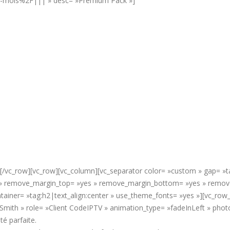
2-mois%2F||| » desc= »Premium Pack »]
][/vc_row][vc_row][vc_column][vc_separator color= »custom » gap= »ta
y » remove_margin_top= »yes » remove_margin_bottom= »yes » remove_
tainer= »tag:h2|text_align:center » use_theme_fonts= »yes »][vc_row_
 Smith » role= »Client CodeIPTV » animation_type= »fadeInLeft » pho
té parfaite.