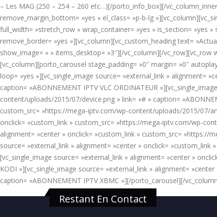
– Les MAG (250 – 254 – 260 etc…)[/porto_info_box][/vc_column_inner]
remove_margin_bottom= »yes » el_class= »p-b-lg »][vc_column][vc_si
full_width= »stretch_row » wrap_container= »yes » is_section= »yes
remove_border= »yes »][vc_column][vc_custom_heading text= »Actual
show_image= » » items_desktop= »3″][/vc_column][/vc_row][vc_row w
[vc_column][porto_carousel stage_padding= »0″ margin= »0″ autopla
loop= »yes »][vc_single_image source= »external_link » alignment= »
caption= »ABONNEMENT IPTV VLC ORDINATEUR »][vc_single_image sour
content/uploads/2015/07/device.png » link= »# » caption= »ABONNEM
custom_src= »https://mega-iptv.com/wp-content/uploads/2015/07/an
onclick= »custom_link » custom_src= »https://mega-iptv.com/wp-con
alignment= »center » onclick= »custom_link » custom_src= »https:
source= »external_link » alignment= »center » onclick= »custom_li
[vc_single_image source= »external_link » alignment= »center » onc
KODI »][vc_single_image source= »external_link » alignment= »center
caption= »ABONNEMENT IPTV XBMC »][/porto_carousel][/vc_column
Restant En Contact