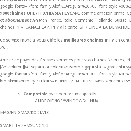
google_fonts= »font_family:Alef%3Aregular%2C700|font_style:400
9
000chaines UHD/FHD/HD/SD/HEVC/4K
, comme amazon prime, Cana
et
abonnement IPTV
en France, Italie, Germanie, Hollande, Suiss
chaines PPV CANALPLAY, PPV a la carte, SFR CINE A LA DEMANDE,
Ce service mondial vous offre les
meilleures chaines IPTV
en conti
PC..
.
Arreter de payer des Grosses sommes pour vos chaines favorites, e
[/vc_column][vc_separator color= »custom » gap= »tall » gradient= 
google_fonts= »font_family:Alef%3Aregular%2C700|font_style:400%2
btn_skin= »primary » title= »ABONNEMENT IPTV 1Mois » price= »15
Compatible
avec nombreux appareils
ANDROID/IOS/WINDOWS/LINUX
MAG/ENIGMA2/KODI/VLC
SMART TV SAMSUNG/LG