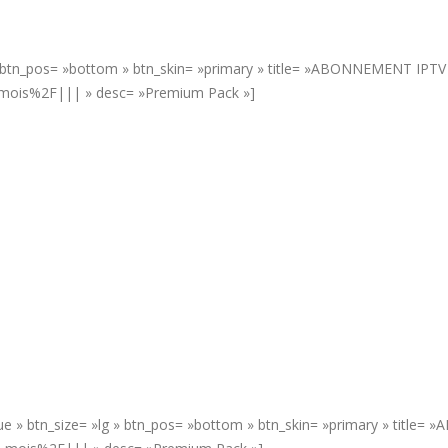
» btn_pos= »bottom » btn_skin= »primary » title= »ABONNEMENT IPTV 6
-mois%2F||| » desc= »Premium Pack »]
rue » btn_size= »lg » btn_pos= »bottom » btn_skin= »primary » title