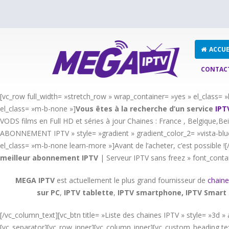
ACCUE
CONTAC
[vc_row full_width= »stretch_row » wrap_container= »yes » el_class
el_class= »m-b-none »]
Vous êtes à la recherche d’un service
IPT
VODS films en Full HD et séries à jour Chaines : France , Belgique,Bei
ABONNEMENT IPTV » style= »gradient » gradient_color_2= »vista-blue
el_class= »m-b-none learn-more »]Avant de l’acheter, c’est possible 
meilleur abonnement IPTV
| Serveur IPTV sans freez » font_conta
MEGA IPTV
est actuellement le plus grand fournisseur de
chaine
sur PC
,
IPTV
tablette
,
IPTV
smartphone, IPTV Smart 
[/vc_column_text][vc_btn title= »Liste des chaines IPTV » style= »3
[vc_separator][vc_row_inner][vc_column_inner][vc_custom_heading tex