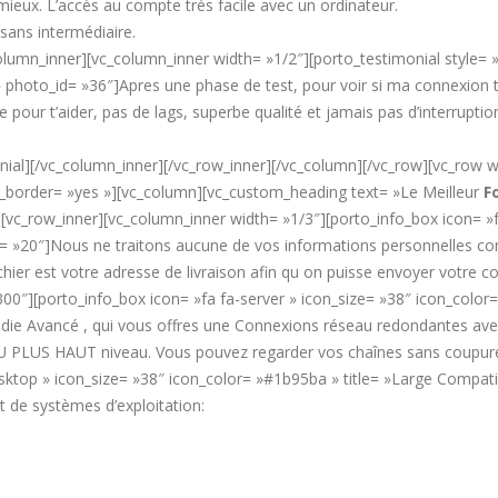
mieux. L’accès au compte très facile avec un ordinateur.
ans intermédiaire.
lumn_inner][vc_column_inner width= »1/2″][porto_testimonial style= 
hoto_id= »36″]Apres une phase de test, pour voir si ma connexion tenai
te pour t’aider, pas de lags, superbe qualité et jamais pas d’interrupti
al][/vc_column_inner][/vc_row_inner][/vc_column][/vc_row][vc_row wra
order= »yes »][vc_column][vc_custom_heading text= »Le Meilleur
F
[vc_row_inner][vc_column_inner width= »1/3″][porto_info_box icon= »fa
ize= »20″]Nous ne traitons aucune de vos informations personnelles conf
chier est votre adresse de livraison afin qu on puisse envoyer votre 
300″][porto_info_box icon= »fa fa-server » icon_size= »38″ icon_col
 Dédie Avancé , qui vous offres une Connexions réseau redondantes av
PLUS HAUT niveau. Vous pouvez regarder vos chaînes sans coupure 2
top » icon_size= »38″ icon_color= »#1b95ba » title= »Large Compatibili
 de systèmes d’exploitation: