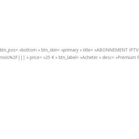
 » btn_pos= »bottom » btn_skin= »primary » title= »ABONNEMENT IPTV
is%2F||| » price= »25 € » btn_label= »Acheter » desc= »Premium P