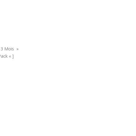
 3 Mois »
ack « ]