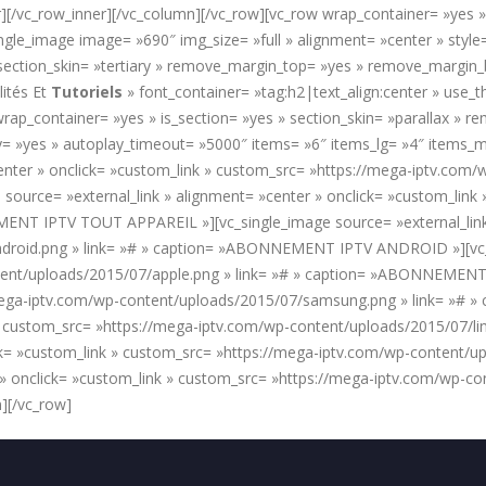
[/vc_row_inner][/vc_column][/vc_row][vc_row wrap_container= »yes » 
ngle_image image= »690″ img_size= »full » alignment= »center » styl
 » section_skin= »tertiary » remove_margin_top= »yes » remove_marg
ités Et
Tutoriels
» font_container= »tag:h2|text_align:center » use
rap_container= »yes » is_section= »yes » section_skin= »parallax »
y= »yes » autoplay_timeout= »5000″ items= »6″ items_lg= »4″ items_
center » onclick= »custom_link » custom_src= »https://mega-iptv.com/
ce= »external_link » alignment= »center » onclick= »custom_link 
ENT IPTV TOUT APPAREIL »][vc_single_image source= »external_link »
droid.png » link= »# » caption= »ABONNEMENT IPTV ANDROID »][vc_si
tent/uploads/2015/07/apple.png » link= »# » caption= »ABONNEMENT 
//mega-iptv.com/wp-content/uploads/2015/07/samsung.png » link= »
nk » custom_src= »https://mega-iptv.com/wp-content/uploads/2015/07
lick= »custom_link » custom_src= »https://mega-iptv.com/wp-content
 » onclick= »custom_link » custom_src= »https://mega-iptv.com/wp-co
][/vc_row]