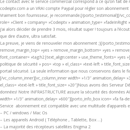
Le contact avec le service commercial correspond à ce qu’on fait de 
codeiptv.com a un VRAI compte Paypal pour régler son abonnement s
Vraiment bon fournisseur, je recommande.[/porto_testimonial][/vc_co
role= »Client » company= »Codeiptv » animation_type= »fadeInRight » p
j’ai alors décider de prendre 3 mois, résultat super ! toujours a l’écou
que dire d’autre, ultra satisfait.
La preuve, je viens de renouveler mon abonnement ;)[/porto_testimoni
remove_margin_top= »yes » remove_margin_bottom= »yes » remove_b
font_container= »tag:h2|text_align:center » use_theme_fonts= »yes »]
politique de sécurité » pos= »top » el_class= »text-left » title_font_s
portail sécurisé. La seule information que nous conservons dans le fi
[/vc_column_inner][vc_column_inner width= »1/3″ animation_delay= »
el_class= »text-left » title_font_size= »20″]Nous avons des Serveur
données! Notre INFRASTRUCTURE assure la sécurité des données AU 
width= »1/3″ animation_delay= »600″][porto_info_box icon= »fa fa-desk
Service abonnement est compatible avec une multitude d’appareils et
– PC / windows / Mac Os
– Les appareils Android ( Téléphone , Tablette, Box …)
– La majorité des récepteurs satellites Enigma 2