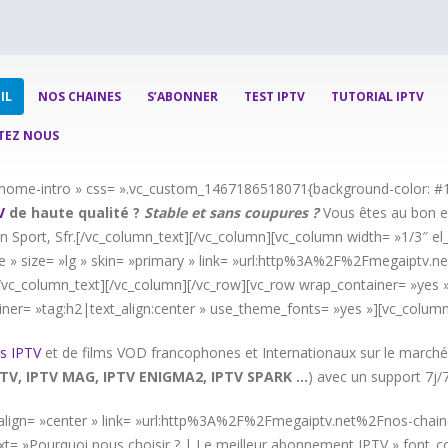
IL
NOS CHAINES
S’ABONNER
TEST IPTV
TUTORIAL IPTV
TEZ NOUS
= »home-intro » css= ».vc_custom_1467186518071{background-color: #1
V
de haute qualité ?
Stable et sans coupures ?
Vous êtes au bon en
n Sport, Sfr.[/vc_column_text][/vc_column][vc_column width= »1/3″ el_c
 » size= »lg » skin= »primary » link= »url:http%3A%2F%2Fmegaiptv.n
![/vc_column_text][/vc_column][/vc_row][vc_row wrap_container= »yes »
iner= »tag:h2|text_align:center » use_theme_fonts= »yes »][vc_column
s IPTV
et de films VOD francophones et Internationaux sur le marché
TV, IPTV MAG, IPTV ENIGMA2, IPTV SPARK …
) avec un support 7j/
d » align= »center » link= »url:http%3A%2F%2Fmegaiptv.net%2Fnos-chai
t= »Pourquoi nous choisir ? | Le meilleur abonnement IPTV » font_con