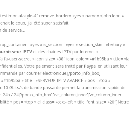
»testimonial-style-4″ remove_border= »yes » name= »John leon »
t le coup, j’ai été super satisfait.
on de service…
p_container= »yes » is_section= »yes » section_skin= »tertiary »
ournisseur IPTV
et des chaines IPTV par Internet »
 fa-user-secret » icon_size= »38″ icon_color= »#1b95ba » title= »la
identielles. Votre paiement sera traité par Paypal en utilisant leur
commande par courrier électronique.[/porto_info_box]
or= »#1b95ba » title= »SERVEUR IPTV AVANCÉ » pos= »top »
ec 10 Gbits/s de bande passante permet la transmission rapide de
4h / 24![/porto_info_box][/vc_column_inner][vc_column_inner
té » pos= »top » el_class= »text-left » title_font_size= »20″]Notre