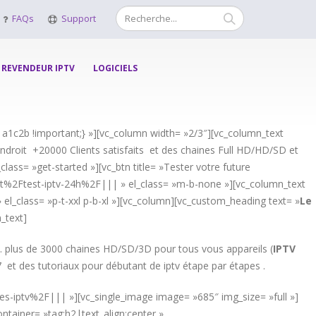
FAQs
Support
REVENDEUR IPTV
LOGICIELS
a1c2b !important;} »][vc_column width= »2/3″][vc_column_text
droit +20000 Clients satisfaits et des chaines Full HD/HD/SD et
lass= »get-started »][vc_btn title= »Tester votre future
et%2Ftest-iptv-24h%2F||| » el_class= »m-b-none »][vc_column_text
 el_class= »p-t-xxl p-b-xl »][vc_column][vc_custom_heading text= »
Le
_text]
. plus de 3000 chaines HD/SD/3D pour tous vous appareils (
IPTV
7 et des tutoriaux pour débutant de iptv étape par étapes .
nes-iptv%2F||| »][vc_single_image image= »685″ img_size= »full »]
tainer= »tag:h2|text_align:center »