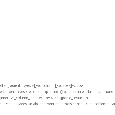
ll » gradient= »yes »][/vc_column][/vc_row][vc_row
border= »yes » el_class= »p-b-md »][vc_column el_class= »p-l-none
inner][vc_column_inner width= »1/2″][porto_testimonial
to_id= »33″]Après un abonnement de 3 mois sans aucun problème, j’ai