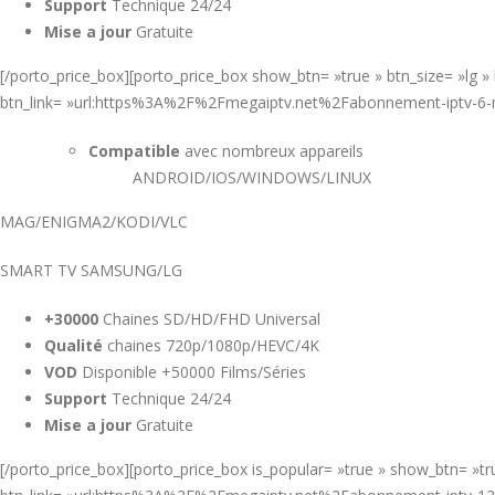
Support
Technique 24/24
Mise a jour
Gratuite
[/porto_price_box][porto_price_box show_btn= »true » btn_size= »lg 
btn_link= »url:https%3A%2F%2Fmegaiptv.net%2Fabonnement-iptv-6
Compatible
avec nombreux appareils
ANDROID/IOS/WINDOWS/LINUX
MAG/ENIGMA2/KODI/VLC
SMART TV SAMSUNG/LG
+30000
Chaines SD/HD/FHD Universal
Qualité
chaines 720p/1080p/HEVC/4K
VOD
Disponible +50000 Films/Séries
Support
Technique 24/24
Mise a jour
Gratuite
[/porto_price_box][porto_price_box is_popular= »true » show_btn= »t