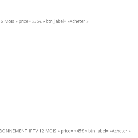
 Mois » price= »35€ » btn_label= »Acheter »
= »ABONNEMENT IPTV 12 MOIS » price= »45€ » btn_label= »Acheter »