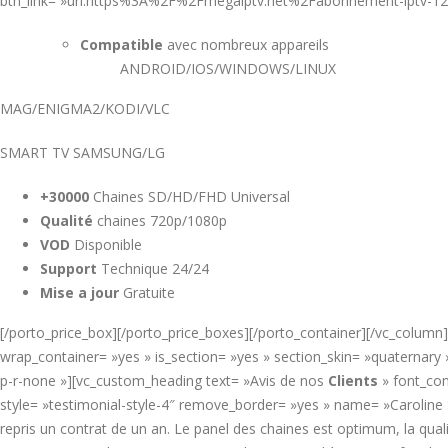
btn_link= »url:https%3A%2F%2Fmegaiptv.net%2Fabonnement-iptv-1
Compatible
avec nombreux appareils
ANDROID/IOS/WINDOWS/LINUX
MAG/ENIGMA2/KODI/VLC
SMART TV SAMSUNG/LG
+30000
Chaines SD/HD/FHD Universal
Qualité
chaines 720p/1080p
VOD
Disponible
Support
Technique 24/24
Mise a jour
Gratuite
[/porto_price_box][/porto_price_boxes][/porto_container][/vc_column
wrap_container= »yes » is_section= »yes » section_skin= »quaternar
p-r-none »][vc_custom_heading text= »Avis de nos
Clients
» font_con
style= »testimonial-style-4″ remove_border= »yes » name= »Caroline
repris un contrat de un an. Le panel des chaines est optimum, la quali