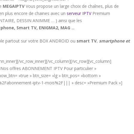
de
MEGAIPTV
Vous propose un large choix de chaînes, plus de
ien plus encore de chaines avec un
serveur IPTV
Premium
ENTAIRE, DESSIN ANIMME … ) ainsi que les
phone, Smart TV, ENIGMA2, MAG ..
.
sible partout sur votre BOX ANDROID ou
smart TV
,
smartphone et
umn_inner][/vc_row_inner][/vc_column][/vc_row][vc_column]
= »Nos offres ABONNEMENT IPTV Pour particulier »
w_btn= »true » btn_size= »lg » btn_pos= »bottom »
net%2Fabonnement-iptv-1-mois%2F||| » desc= »Premium Pack »]