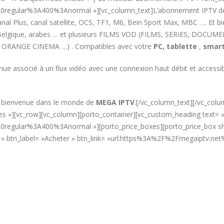
%20regular%3A400%3Anormal »][vc_column_text]L’abonnement IPTV 
l Plus, canal satellite, OCS, TF1, M6, Bein Sport Max, MBC …. Et b
e, Belgique, arabes … et plusieurs FILMS VOD (FILMS, SERIES, DOCUM
 ORANGE CINEMA …) . Compatibles avec votre
PC,
tablette
,
smart
nue associé à un flux vidéo avec une connexion haut débit et acces
t bienvenue dans le monde de
MEGA IPTV
.[/vc_column_text][/vc_col
»yes »][vc_row][vc_column][porto_container][vc_custom_heading text
0regular%3A400%3Anormal »][porto_price_boxes][porto_price_box sho
€ » btn_label= »Acheter » btn_link= »url:https%3A%2F%2Fmegaiptv.