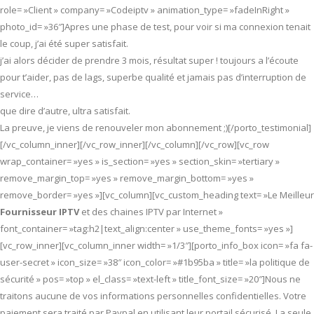
role= »Client » company= »Codeiptv » animation_type= »fadeInRight »
photo_id= »36″]Apres une phase de test, pour voir si ma connexion tenait
le coup, j’ai été super satisfait.
j’ai alors décider de prendre 3 mois, résultat super ! toujours a l’écoute
pour t’aider, pas de lags, superbe qualité et jamais pas d’interruption de
service…
que dire d’autre, ultra satisfait.
La preuve, je viens de renouveler mon abonnement ;)[/porto_testimonial]
[/vc_column_inner][/vc_row_inner][/vc_column][/vc_row][vc_row
wrap_container= »yes » is_section= »yes » section_skin= »tertiary »
remove_margin_top= »yes » remove_margin_bottom= »yes »
remove_border= »yes »][vc_column][vc_custom_heading text= »Le Meilleur
Fournisseur IPTV
et des chaines IPTV par Internet »
font_container= »tag:h2|text_align:center » use_theme_fonts= »yes »]
[vc_row_inner][vc_column_inner width= »1/3″][porto_info_box icon= »fa fa-
user-secret » icon_size= »38″ icon_color= »#1b95ba » title= »la politique de
sécurité » pos= »top » el_class= »text-left » title_font_size= »20″]Nous ne
traitons aucune de vos informations personnelles confidentielles. Votre
paiement sera traité par Paypal en utilisant leur portail sécurisé. La seule