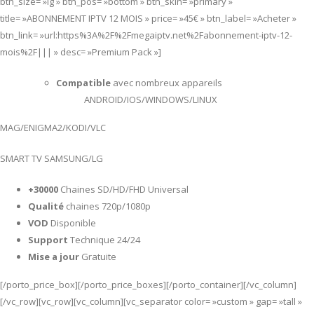
btn_size= »lg » btn_pos= »bottom » btn_skin= »primary »
title= »ABONNEMENT IPTV 12 MOIS » price= »45€ » btn_label= »Acheter »
btn_link= »url:https%3A%2F%2Fmegaiptv.net%2Fabonnement-iptv-12-
mois%2F||| » desc= »Premium Pack »]
Compatible
avec nombreux appareils
ANDROID/IOS/WINDOWS/LINUX
MAG/ENIGMA2/KODI/VLC
SMART TV SAMSUNG/LG
+30000
Chaines SD/HD/FHD Universal
Qualité
chaines 720p/1080p
VOD
Disponible
Support
Technique 24/24
Mise a jour
Gratuite
[/porto_price_box][/porto_price_boxes][/porto_container][/vc_column]
[/vc_row][vc_row][vc_column][vc_separator color= »custom » gap= »tall »