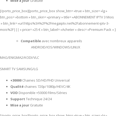
Mise a jour
Gratuite
[/porto_price_box][porto_price_box show_btn= »true » btn_size= »lg »
btn_pos= »bottom » btn_skin= »primary » title= »ABONNEMENT IPTV 3 Mois
» btn_link= »url:https%3A%2F%2Fmegaiptv.net%2Fabonnement-iptv-3-
mois%2F||| » price= »25 € » btn_label= »Acheter » desc= »Premium Pack « ]
Compatible
avec nombreux appareils
ANDROID/IOS/WINDOWS/LINUX
MAG/ENIGMA2/KODI/VLC
SMART TV SAMSUNG/LG
+30000
Chaines SD/HD/FHD Universal
Qualité
chaines 720p/1080p/HEVC/4K
VOD
Disponible +50000 Films/Séries
Support
Technique 24/24
Mise a jour
Gratuite
[/porto_price_box][porto_price_box show_btn= »true » btn_size= »lg »