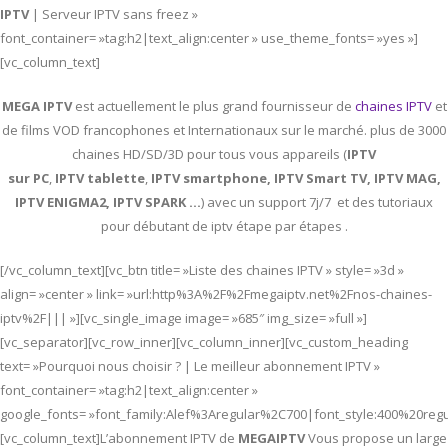
IPTV
| Serveur IPTV sans freez »
font_container= »tag:h2|text_align:center » use_theme_fonts= »yes »]
[vc_column_text]
MEGA IPTV
est actuellement le plus grand fournisseur de
chaines IPTV
et
de films VOD francophones et Internationaux sur le marché. plus de 3000
chaines HD/SD/3D pour tous vous appareils (
IPTV
sur PC
,
IPTV
tablette
,
IPTV
smartphone, IPTV Smart TV, IPTV MAG,
IPTV ENIGMA2, IPTV SPARK …
) avec un support 7j/7 et des tutoriaux
pour débutant de iptv étape par étapes .
[/vc_column_text][vc_btn title= »Liste des chaines IPTV » style= »3d »
align= »center » link= »url:http%3A%2F%2Fmegaiptv.net%2Fnos-chaines-
iptv%2F||| »][vc_single_image image= »685″ img_size= »full »]
[vc_separator][vc_row_inner][vc_column_inner][vc_custom_heading
text= »Pourquoi nous choisir ? | Le meilleur abonnement IPTV »
font_container= »tag:h2|text_align:center »
google_fonts= »font_family:Alef%3Aregular%2C700|font_style:400%20re
[vc_column_text]L’abonnement IPTV de
MEGAIPTV
Vous propose un large