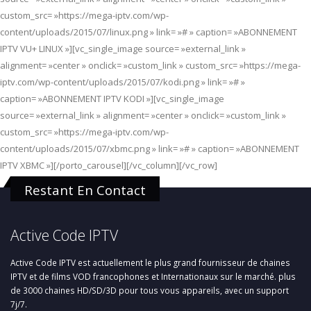
custom_src= »https://mega-iptv.com/wp-
content/uploads/2015/07/linux.png » link= »# » caption= »ABONNEMENT
IPTV VU+ LINUX »][vc_single_image source= »external_link »
alignment= »center » onclick= »custom_link » custom_src= »https://mega-
iptv.com/wp-content/uploads/2015/07/kodi.png » link= »# »
caption= »ABONNEMENT IPTV KODI »][vc_single_image
source= »external_link » alignment= »center » onclick= »custom_link »
custom_src= »https://mega-iptv.com/wp-
content/uploads/2015/07/xbmc.png » link= »# » caption= »ABONNEMENT
IPTV XBMC »][/porto_carousel][/vc_column][/vc_row]
Restant En Contact
Active Code IPTV
Active Code IPTV est actuellement le plus grand fournisseur de chaines
IPTV et de films VOD francophones et Internationaux sur le marché. plus
de 3000 chaines HD/SD/3D pour tous vous appareils, avec un support
7j/7.