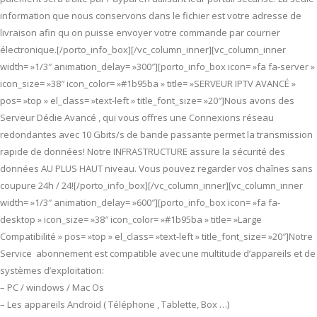
information que nous conservons dans le fichier est votre adresse de
livraison afin qu on puisse envoyer votre commande par courrier
électronique.[/porto_info_box][/vc_column_inner][vc_column_inner
width= »1/3″ animation_delay= »300″][porto_info_box icon= »fa fa-server »
icon_size= »38″ icon_color= »#1b95ba » title= »SERVEUR IPTV AVANCÉ »
pos= »top » el_class= »text-left » title_font_size= »20″]Nous avons des
Serveur Dédie Avancé , qui vous offres une Connexions réseau
redondantes avec 10 Gbits/s de bande passante permet la transmission
rapide de données! Notre INFRASTRUCTURE assure la sécurité des
données AU PLUS HAUT niveau. Vous pouvez regarder vos chaînes sans
coupure 24h / 24![/porto_info_box][/vc_column_inner][vc_column_inner
width= »1/3″ animation_delay= »600″][porto_info_box icon= »fa fa-
desktop » icon_size= »38″ icon_color= »#1b95ba » title= »Large
Compatibilité » pos= »top » el_class= »text-left » title_font_size= »20″]Notre
Service abonnement est compatible avec une multitude d’appareils et de
systèmes d’exploitation:
– PC / windows / Mac Os
– Les appareils Android ( Téléphone , Tablette, Box …)