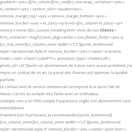
gradient= »yes »][/vc_column][/vc_row][vc_row wrap_container= »yes »
is_section= »yes » section_skin= »quaternary »
remove_margin_top= »yes » remove_margin_bottom= »yes »
remove_border= »yes » el_class= »p-b-md »][vc_column el_class= »p-l-
none p-r-none »][vc_custom_heading text= »Avis de nos
Clients
»
font_container= »tag:h2|text_align:center » use_theme_fonts= »yes »]
[vc_row_inner][vc_column_inner width= »1/2″][porto_testimonial
style= »testimonial-style-4″ remove_border= »yes » name= »Caroline
Smith » role= »Client CodeIPTV » animation_type= »fadeInLeft »
photo_id= »33″]Après un abonnement de 3 mois sans aucun problème, j’ai
repris un contrat de un an. Le panel des chaines est optimum, la qualité
parfaite.
Le contact avec le service commercial correspond à ce qu’on fait de
mieux. L’accès au compte très facile avec un ordinateur.
codeiptv.com a un VRAI compte Paypal pour régler son abonnement sans
intermédiaire.
Vraiment bon fournisseur, je recommande.[/porto_testimonial]
[/vc_column_inner][vc_column_inner width= »1/2″][porto_testimonial
style= »testimonial-style-4″ remove_border= »yes » name= »John leon »