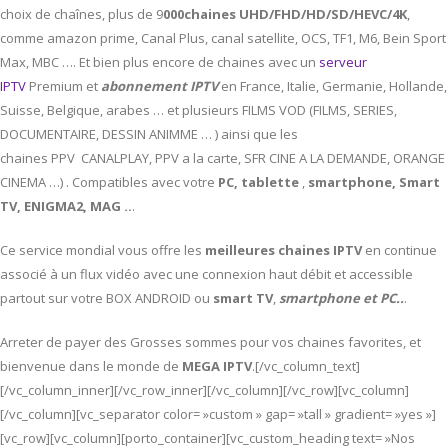
choix de chaînes, plus de 9
000chaines UHD/FHD/HD/SD/HEVC/4K
,
comme amazon prime, Canal Plus, canal satellite, OCS, TF1, M6, Bein Sport
Max, MBC …. Et bien plus encore de chaines avec un
serveur
IPTV
Premium et
abonnement IPTV
en France, Italie, Germanie, Hollande,
Suisse, Belgique, arabes … et plusieurs FILMS VOD (FILMS, SERIES,
DOCUMENTAIRE, DESSIN ANIMME … ) ainsi que les
chaines PPV CANALPLAY, PPV a la carte, SFR CINE A LA DEMANDE, ORANGE
CINEMA …) . Compatibles avec votre
PC,
tablette
,
smartphone, Smart
TV, ENIGMA2, MAG ..
.
Ce service mondial vous offre les
meilleures chaines IPTV
en continue
associé à un flux vidéo avec une connexion haut débit et accessible
partout sur votre BOX ANDROID ou
smart TV
,
smartphone et PC..
.
Arreter de payer des Grosses sommes pour vos chaines favorites, et
bienvenue dans le monde de
MEGA IPTV
.[/vc_column_text]
[/vc_column_inner][/vc_row_inner][/vc_column][/vc_row][vc_column]
[/vc_column][vc_separator color= »custom » gap= »tall » gradient= »yes »]
[vc_row][vc_column][porto_container][vc_custom_heading text= »Nos