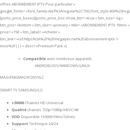
offres ABONNEMENT IPTV Pour particulier »
google_fonts= »font_family:Alef%3Aregular%2C700|font_style:400%20re
[porto_price_boxes][porto_price_box show_btn= »true » btn_size= »lg »
btn_pos= »bottom » btn_skin= »primary » title= »ABONNEMENT IPTV 1Mois »
price= »15€ » btn_label= »Acheter »
btn_link= »url:https%3A%2F%2Fmegaiptv.net%2Fabonnement-iptv-1-
mois%2F||| » desc= »Premium Pack »]
Compatible
avec nombreux appareils
ANDROID/IOS/WINDOWS/LINUX
MAG/ENIGMA2/KODI/VLC
SMART TV SAMSUNG/LG
+30000
Chaines HD Universal
Qualité
chaines 720p/1080p/HEVC/4K
VOD
Disponible +50000 Films/Séries
Support
Technique 24/24