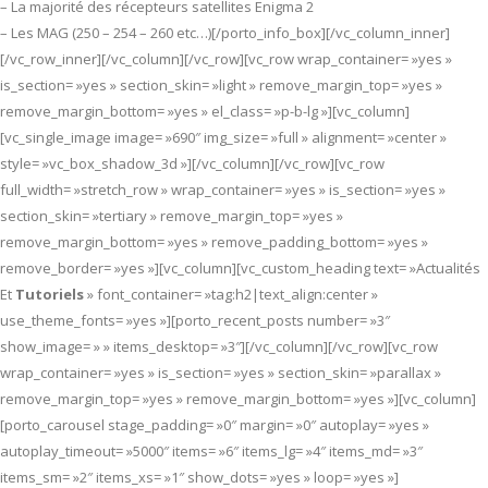
– La majorité des récepteurs satellites Enigma 2
– Les MAG (250 – 254 – 260 etc…)[/porto_info_box][/vc_column_inner]
[/vc_row_inner][/vc_column][/vc_row][vc_row wrap_container= »yes »
is_section= »yes » section_skin= »light » remove_margin_top= »yes »
remove_margin_bottom= »yes » el_class= »p-b-lg »][vc_column]
[vc_single_image image= »690″ img_size= »full » alignment= »center »
style= »vc_box_shadow_3d »][/vc_column][/vc_row][vc_row
full_width= »stretch_row » wrap_container= »yes » is_section= »yes »
section_skin= »tertiary » remove_margin_top= »yes »
remove_margin_bottom= »yes » remove_padding_bottom= »yes »
remove_border= »yes »][vc_column][vc_custom_heading text= »Actualités
Et
Tutoriels
» font_container= »tag:h2|text_align:center »
use_theme_fonts= »yes »][porto_recent_posts number= »3″
show_image= » » items_desktop= »3″][/vc_column][/vc_row][vc_row
wrap_container= »yes » is_section= »yes » section_skin= »parallax »
remove_margin_top= »yes » remove_margin_bottom= »yes »][vc_column]
[porto_carousel stage_padding= »0″ margin= »0″ autoplay= »yes »
autoplay_timeout= »5000″ items= »6″ items_lg= »4″ items_md= »3″
items_sm= »2″ items_xs= »1″ show_dots= »yes » loop= »yes »]