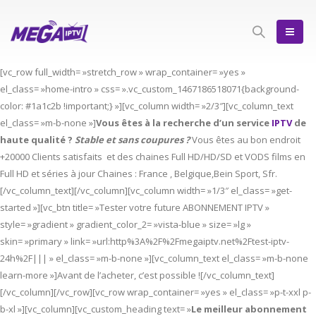
[vc_row full_width= »stretch_row » wrap_container= »yes »
el_class= »home-intro » css= ».vc_custom_1467186518071{background-
color: #1a1c2b !important;} »][vc_column width= »2/3″][vc_column_text
el_class= »m-b-none »]
Vous êtes à la recherche d’un service
IPTV
de
haute qualité ?
Stable et sans coupures ?
Vous êtes au bon endroit
+20000 Clients satisfaits et des chaines Full HD/HD/SD et VODS films en
Full HD et séries à jour Chaines : France , Belgique,Bein Sport, Sfr.
[/vc_column_text][/vc_column][vc_column width= »1/3″ el_class= »get-
started »][vc_btn title= »Tester votre future ABONNEMENT IPTV »
style= »gradient » gradient_color_2= »vista-blue » size= »lg »
skin= »primary » link= »url:http%3A%2F%2Fmegaiptv.net%2Ftest-iptv-
24h%2F||| » el_class= »m-b-none »][vc_column_text el_class= »m-b-none
learn-more »]Avant de l’acheter, c’est possible ![/vc_column_text]
[/vc_column][/vc_row][vc_row wrap_container= »yes » el_class= »p-t-xxl p-
b-xl »][vc_column][vc_custom_heading text= »
Le meilleur abonnement