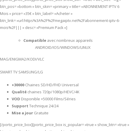
btn_pos= »bottom » btn_skin= »primary » title= »ABONNEMENT IPTV 6
Mois » price= »35€ » btn_label= »Acheter »
btn_link= »url:https%3A%2F%2Fmegaiptv.net%2Fabonnement-iptv-6-
mois%2F||| » desc= »Premium Pack »]
Compatible
avec nombreux appareils
ANDROID/IOS/WINDOWS/LINUX
MAG/ENIGMA2/KODI/VLC
SMART TV SAMSUNG/LG
+30000
Chaines SD/HD/FHD Universal
Qualité
chaines 720p/1080p/HEVC/4K
VOD
Disponible +50000 Films/Séries
Support
Technique 24/24
Mise a jour
Gratuite
[/porto_price_box][porto_price_box is_popular= »true » show_btn= »true »