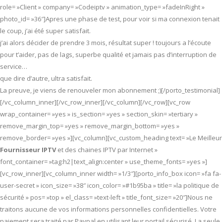
role= »Client » company= »Codeiptv » animation_type= »fadeInRight »
photo_id= »36″]Apres une phase de test, pour voir si ma connexion tenait
le coup, j’ai été super satisfait.
j’ai alors décider de prendre 3 mois, résultat super ! toujours a l’écoute
pour t’aider, pas de lags, superbe qualité et jamais pas d’interruption de
service…
que dire d’autre, ultra satisfait.
La preuve, je viens de renouveler mon abonnement ;)[/porto_testimonial]
[/vc_column_inner][/vc_row_inner][/vc_column][/vc_row][vc_row
wrap_container= »yes » is_section= »yes » section_skin= »tertiary »
remove_margin_top= »yes » remove_margin_bottom= »yes »
remove_border= »yes »][vc_column][vc_custom_heading text= »Le Meilleur
Fournisseur IPTV
et des chaines IPTV par Internet »
font_container= »tag:h2|text_align:center » use_theme_fonts= »yes »]
[vc_row_inner][vc_column_inner width= »1/3″][porto_info_box icon= »fa fa-
user-secret » icon_size= »38″ icon_color= »#1b95ba » title= »la politique de
sécurité » pos= »top » el_class= »text-left » title_font_size= »20″]Nous ne
traitons aucune de vos informations personnelles confidentielles. Votre
paiement sera traité par Paypal en utilisant leur portail sécurisé. La seule