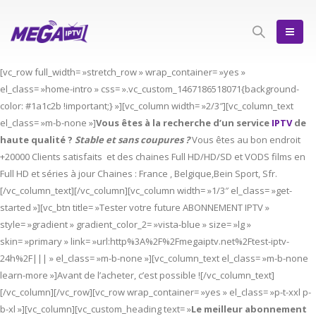
[vc_row full_width= »stretch_row » wrap_container= »yes »
el_class= »home-intro » css= ».vc_custom_1467186518071{background-
color: #1a1c2b !important;} »][vc_column width= »2/3″][vc_column_text
el_class= »m-b-none »]
Vous êtes à la recherche d’un service
IPTV
de
haute qualité ?
Stable et sans coupures ?
Vous êtes au bon endroit
+20000 Clients satisfaits et des chaines Full HD/HD/SD et VODS films en
Full HD et séries à jour Chaines : France , Belgique,Bein Sport, Sfr.
[/vc_column_text][/vc_column][vc_column width= »1/3″ el_class= »get-
started »][vc_btn title= »Tester votre future ABONNEMENT IPTV »
style= »gradient » gradient_color_2= »vista-blue » size= »lg »
skin= »primary » link= »url:http%3A%2F%2Fmegaiptv.net%2Ftest-iptv-
24h%2F||| » el_class= »m-b-none »][vc_column_text el_class= »m-b-none
learn-more »]Avant de l’acheter, c’est possible ![/vc_column_text]
[/vc_column][/vc_row][vc_row wrap_container= »yes » el_class= »p-t-xxl p-
b-xl »][vc_column][vc_custom_heading text= »
Le meilleur abonnement