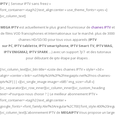
IPTV
| Serveur IPTV sans freez »
font_container= »tag:h2|text_align:center » use_theme_fonts= »yes »]
[vc_column_text]
MEGA IPTV
est actuellement le plus grand fournisseur de
chaines IPTV
et
de films VOD francophones et Internationaux sur le marché. plus de 3000
chaines HD/SD/3D pour tous vous appareils (
IPTV
sur PC
,
IPTV
tablette
,
IPTV
smartphone, IPTV Smart TV, IPTV MAG,
IPTV ENIGMA2, IPTV SPARK …
) avec un support 7j/7 et des tutoriaux
pour débutant de iptv étape par étapes .
[/vc_column_text][vc_btn title= »Liste des chaines IPTV » style= »3d »
align= »center » link= »url:http%3A%2F%2Fmegaiptv.net%2Fnos-chaines-
iptv%2F||| »][vc_single_image image= »685″ img_size= »full »]
[vc_separator][vc_row_inner][vc_column_inner][vc_custom_heading
text= »Pourquoi nous choisir ? | Le meilleur abonnement IPTV »
font_container= »tag:h2|text_align:center »
google_fonts= »font_family:Alef%3Aregular%2C700|font_style:400%20re
[vc_column_text]L’abonnement IPTV de
MEGAIPTV
Vous propose un large