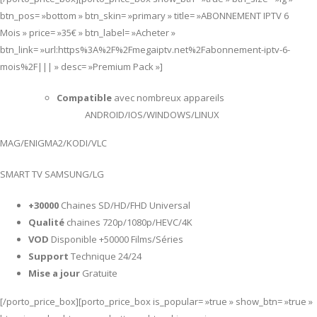
btn_pos= »bottom » btn_skin= »primary » title= »ABONNEMENT IPTV 6
Mois » price= »35€ » btn_label= »Acheter »
btn_link= »url:https%3A%2F%2Fmegaiptv.net%2Fabonnement-iptv-6-
mois%2F||| » desc= »Premium Pack »]
Compatible
avec nombreux appareils
ANDROID/IOS/WINDOWS/LINUX
MAG/ENIGMA2/KODI/VLC
SMART TV SAMSUNG/LG
+30000
Chaines SD/HD/FHD Universal
Qualité
chaines 720p/1080p/HEVC/4K
VOD
Disponible +50000 Films/Séries
Support
Technique 24/24
Mise a jour
Gratuite
[/porto_price_box][porto_price_box is_popular= »true » show_btn= »true »