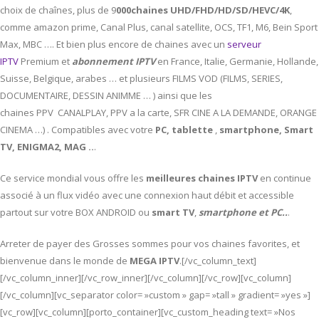
choix de chaînes, plus de 9
000chaines UHD/FHD/HD/SD/HEVC/4K
,
comme amazon prime, Canal Plus, canal satellite, OCS, TF1, M6, Bein Sport
Max, MBC …. Et bien plus encore de chaines avec un
serveur
IPTV
Premium et
abonnement IPTV
en France, Italie, Germanie, Hollande,
Suisse, Belgique, arabes … et plusieurs FILMS VOD (FILMS, SERIES,
DOCUMENTAIRE, DESSIN ANIMME … ) ainsi que les
chaines PPV CANALPLAY, PPV a la carte, SFR CINE A LA DEMANDE, ORANGE
CINEMA …) . Compatibles avec votre
PC,
tablette
,
smartphone, Smart
TV, ENIGMA2, MAG ..
.
Ce service mondial vous offre les
meilleures chaines IPTV
en continue
associé à un flux vidéo avec une connexion haut débit et accessible
partout sur votre BOX ANDROID ou
smart TV
,
smartphone et PC..
.
Arreter de payer des Grosses sommes pour vos chaines favorites, et
bienvenue dans le monde de
MEGA IPTV
.[/vc_column_text]
[/vc_column_inner][/vc_row_inner][/vc_column][/vc_row][vc_column]
[/vc_column][vc_separator color= »custom » gap= »tall » gradient= »yes »]
[vc_row][vc_column][porto_container][vc_custom_heading text= »Nos