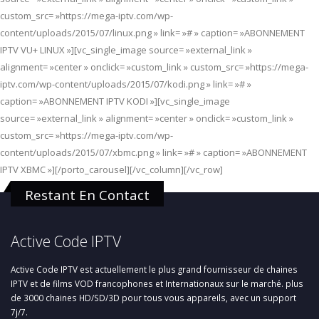
custom_src= »https://mega-iptv.com/wp-
content/uploads/2015/07/linux.png » link= »# » caption= »ABONNEMENT
IPTV VU+ LINUX »][vc_single_image source= »external_link »
alignment= »center » onclick= »custom_link » custom_src= »https://mega-
iptv.com/wp-content/uploads/2015/07/kodi.png » link= »# »
caption= »ABONNEMENT IPTV KODI »][vc_single_image
source= »external_link » alignment= »center » onclick= »custom_link »
custom_src= »https://mega-iptv.com/wp-
content/uploads/2015/07/xbmc.png » link= »# » caption= »ABONNEMENT
IPTV XBMC »][/porto_carousel][/vc_column][/vc_row]
Restant En Contact
Active Code IPTV
Active Code IPTV est actuellement le plus grand fournisseur de chaines
IPTV et de films VOD francophones et Internationaux sur le marché. plus
de 3000 chaines HD/SD/3D pour tous vous appareils, avec un support
7j/7.