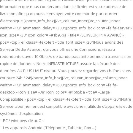
information que nous conservons dans le fichier est votre adresse de
livraison afin qu on puisse envoyer votre commande par courrier
électronique.[/porto_info_box][/vc_column_inner][vc_column_inner
width= »1/3″ animation_delay= »300″][porto_info_box icon= »fa fa-server »
icon_size= »38″ icon_color= »#1b95ba » title= »SERVEUR IPTV AVANCÉ »
pos= »top » el_class= »text-left » title_font_size= »20″]Nous avons des
Serveur Dédie Avancé , qui vous offres une Connexions réseau
redondantes avec 10 Gbits/s de bande passante permet la transmission
rapide de données! Notre INFRASTRUCTURE assure la sécurité des
données AU PLUS HAUT niveau. Vous pouvez regarder vos chaînes sans
coupure 24h / 24![/porto_info_box][/vc_column_inner][vc_column_inner
width= »1/3″ animation_delay= »600″][porto_info_box icon= »fa fa-
desktop » icon_size= »38″ icon_color= »#1b95ba » title= »Large
Compatibilité » pos= »top » el_class= »text-left » title_font_size= »20″]Notre
Service abonnement est compatible avec une multitude d’appareils et de
systèmes d’exploitation:
– PC / windows / Mac Os
– Les appareils Android ( Téléphone , Tablette, Box …)