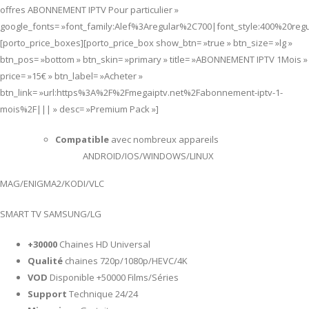
offres ABONNEMENT IPTV Pour particulier »
google_fonts= »font_family:Alef%3Aregular%2C700|font_style:400%20re
[porto_price_boxes][porto_price_box show_btn= »true » btn_size= »lg »
btn_pos= »bottom » btn_skin= »primary » title= »ABONNEMENT IPTV 1Mois »
price= »15€ » btn_label= »Acheter »
btn_link= »url:https%3A%2F%2Fmegaiptv.net%2Fabonnement-iptv-1-
mois%2F||| » desc= »Premium Pack »]
Compatible
avec nombreux appareils
ANDROID/IOS/WINDOWS/LINUX
MAG/ENIGMA2/KODI/VLC
SMART TV SAMSUNG/LG
+30000
Chaines HD Universal
Qualité
chaines 720p/1080p/HEVC/4K
VOD
Disponible +50000 Films/Séries
Support
Technique 24/24