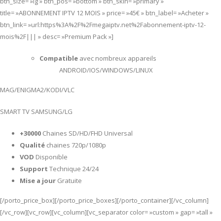
btn_size= »lg » btn_pos= »bottom » btn_skin= »primary »
title= »ABONNEMENT IPTV 12 MOIS » price= »45€ » btn_label= »Acheter »
btn_link= »url:https%3A%2F%2Fmegaiptv.net%2Fabonnement-iptv-12-
mois%2F||| » desc= »Premium Pack »]
Compatible
avec nombreux appareils
ANDROID/IOS/WINDOWS/LINUX
MAG/ENIGMA2/KODI/VLC
SMART TV SAMSUNG/LG
+30000
Chaines SD/HD/FHD Universal
Qualité
chaines 720p/1080p
VOD
Disponible
Support
Technique 24/24
Mise a jour
Gratuite
[/porto_price_box][/porto_price_boxes][/porto_container][/vc_column]
[/vc_row][vc_row][vc_column][vc_separator color= »custom » gap= »tall »