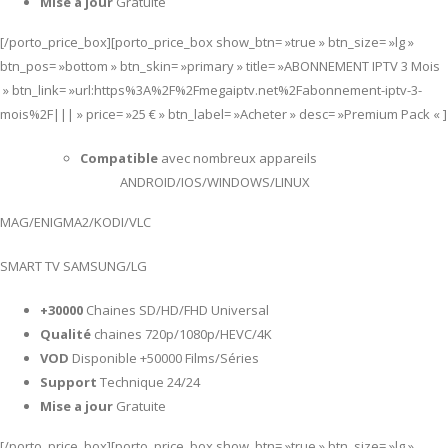
Mise a jour
Gratuite
[/porto_price_box][porto_price_box show_btn= »true » btn_size= »lg »
btn_pos= »bottom » btn_skin= »primary » title= »ABONNEMENT IPTV 3 Mois
» btn_link= »url:https%3A%2F%2Fmegaiptv.net%2Fabonnement-iptv-3-
mois%2F||| » price= »25 € » btn_label= »Acheter » desc= »Premium Pack « ]
Compatible
avec nombreux appareils
ANDROID/IOS/WINDOWS/LINUX
MAG/ENIGMA2/KODI/VLC
SMART TV SAMSUNG/LG
+30000
Chaines SD/HD/FHD Universal
Qualité
chaines 720p/1080p/HEVC/4K
VOD
Disponible +50000 Films/Séries
Support
Technique 24/24
Mise a jour
Gratuite
[/porto_price_box][porto_price_box show_btn= »true » btn_size= »lg »