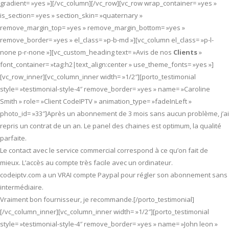
gradient= »yes »][/vc_column][/vc_row][vc_row wrap_container= »yes »
is_section= »yes » section_skin= »quaternary »
remove_margin_top= »yes » remove_margin_bottom= »yes »
remove_border= »yes » el_class= »p-b-md »][vc_column el_class= »p-l-
none p-r-none »][vc_custom_heading text= »Avis de nos
Clients
»
font_container= »tag:h2|text_align:center » use_theme_fonts= »yes »]
[vc_row_inner][vc_column_inner width= »1/2″][porto_testimonial
style= »testimonial-style-4″ remove_border= »yes » name= »Caroline
Smith » role= »Client CodeIPTV » animation_type= »fadeInLeft »
photo_id= »33″]Après un abonnement de 3 mois sans aucun problème, j’ai
repris un contrat de un an. Le panel des chaines est optimum, la qualité
parfaite.
Le contact avec le service commercial correspond à ce qu’on fait de
mieux. L’accès au compte très facile avec un ordinateur.
codeiptv.com a un VRAI compte Paypal pour régler son abonnement sans
intermédiaire.
Vraiment bon fournisseur, je recommande.[/porto_testimonial]
[/vc_column_inner][vc_column_inner width= »1/2″][porto_testimonial
style= »testimonial-style-4″ remove_border= »yes » name= »John leon »