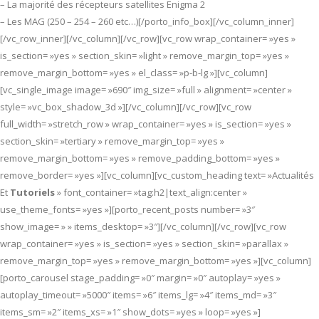
– La majorité des récepteurs satellites Enigma 2
– Les MAG (250 – 254 – 260 etc…)[/porto_info_box][/vc_column_inner]
[/vc_row_inner][/vc_column][/vc_row][vc_row wrap_container= »yes »
is_section= »yes » section_skin= »light » remove_margin_top= »yes »
remove_margin_bottom= »yes » el_class= »p-b-lg »][vc_column]
[vc_single_image image= »690″ img_size= »full » alignment= »center »
style= »vc_box_shadow_3d »][/vc_column][/vc_row][vc_row
full_width= »stretch_row » wrap_container= »yes » is_section= »yes »
section_skin= »tertiary » remove_margin_top= »yes »
remove_margin_bottom= »yes » remove_padding_bottom= »yes »
remove_border= »yes »][vc_column][vc_custom_heading text= »Actualités
Et
Tutoriels
» font_container= »tag:h2|text_align:center »
use_theme_fonts= »yes »][porto_recent_posts number= »3″
show_image= » » items_desktop= »3″][/vc_column][/vc_row][vc_row
wrap_container= »yes » is_section= »yes » section_skin= »parallax »
remove_margin_top= »yes » remove_margin_bottom= »yes »][vc_column]
[porto_carousel stage_padding= »0″ margin= »0″ autoplay= »yes »
autoplay_timeout= »5000″ items= »6″ items_lg= »4″ items_md= »3″
items_sm= »2″ items_xs= »1″ show_dots= »yes » loop= »yes »]