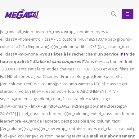
[vc_row full_width= »stretch_row » wrap_container= »yes »
el_class= »home-intro » css= ».vc_custom_1467186518071{background-
color: #1a1c2b !important;} »][vc_column width= »2/3″][vc_column_text
el_class= »m-b-none »]
Vous êtes à la recherche d’un service
IPTV
de
haute qualité ?
Stable et sans coupures ?
Vous êtes au bon endroit
+20000 Clients satisfaits et des chaines Full HD/HD/SD et VODS films en
Full HD et séries à jour Chaines : France , Belgique,Bein Sport, Sfr.
[/vc_column_text][/vc_column][vc_column width= »1/3″ el_class= »get-
started »][vc_btn title= »Tester votre future ABONNEMENT IPTV »
style= »gradient » gradient_color_2= »vista-blue » size= »lg »
skin= »primary » link= »url:http%3A%2F%2Fmegaiptv.net%2Ftest-iptv-
24h%2F||| » el_class= »m-b-none »][vc_column_text el_class= »m-b-none
learn-more »]Avant de l’acheter, c’est possible ![/vc_column_text]
[/vc_column][/vc_row][vc_row wrap_container= »yes » el_class= »p-t-xxl p-
b-xl »][vc_column][vc_custom_heading text= »
Le meilleur abonnement