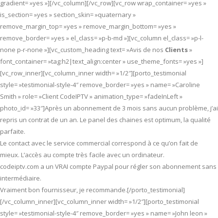
gradient= »yes »][/vc_column][/vc_row][vc_row wrap_container= »yes »
is_section= »yes » section_skin= »quaternary »
remove_margin_top= »yes » remove_margin_bottom= »yes »
remove_border= »yes » el_class= »p-b-md »][vc_column el_class= »p-l-
none p-r-none »][vc_custom_heading text= »Avis de nos
Clients
»
font_container= »tag:h2|text_align:center » use_theme_fonts= »yes »]
[vc_row_inner][vc_column_inner width= »1/2″][porto_testimonial
style= »testimonial-style-4″ remove_border= »yes » name= »Caroline
Smith » role= »Client CodeIPTV » animation_type= »fadeInLeft »
photo_id= »33″]Après un abonnement de 3 mois sans aucun problème, j’ai
repris un contrat de un an. Le panel des chaines est optimum, la qualité
parfaite.
Le contact avec le service commercial correspond à ce qu’on fait de
mieux. L’accès au compte très facile avec un ordinateur.
codeiptv.com a un VRAI compte Paypal pour régler son abonnement sans
intermédiaire.
Vraiment bon fournisseur, je recommande.[/porto_testimonial]
[/vc_column_inner][vc_column_inner width= »1/2″][porto_testimonial
style= »testimonial-style-4″ remove_border= »yes » name= »John leon »