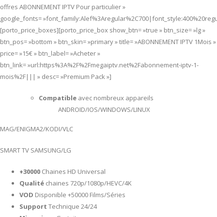
offres ABONNEMENT IPTV Pour particulier »
google_fonts= »font_family:Alef%3Aregular%2C700|font_style:400%20re
[porto_price_boxes][porto_price_box show_btn= »true » btn_size= »lg »
btn_pos= »bottom » btn_skin= »primary » title= »ABONNEMENT IPTV 1Mois »
price= »15€ » btn_label= »Acheter »
btn_link= »url:https%3A%2F%2Fmegaiptv.net%2Fabonnement-iptv-1-
mois%2F||| » desc= »Premium Pack »]
Compatible
avec nombreux appareils
ANDROID/IOS/WINDOWS/LINUX
MAG/ENIGMA2/KODI/VLC
SMART TV SAMSUNG/LG
+30000
Chaines HD Universal
Qualité
chaines 720p/1080p/HEVC/4K
VOD
Disponible +50000 Films/Séries
Support
Technique 24/24