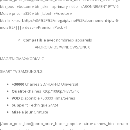
btn_pos= »bottom » btn_skin= »primary » title= »ABONNEMENT IPTV 6
Mois » price= »35€ » btn_label= »Acheter »
btn_link= »url:https%3A%2F%2Fmegaiptv.net%2Fabonnement-iptv-6-
mois%2F||| » desc= »Premium Pack »]
Compatible
avec nombreux appareils
ANDROID/IOS/WINDOWS/LINUX
MAG/ENIGMA2/KODI/VLC
SMART TV SAMSUNG/LG
+30000
Chaines SD/HD/FHD Universal
Qualité
chaines 720p/1080p/HEVC/4K
VOD
Disponible +50000 Films/Séries
Support
Technique 24/24
Mise a jour
Gratuite
[/porto_price_box][porto_price_box is_popular= »true » show_btn= »true »