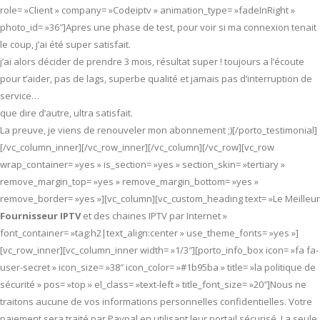
role= »Client » company= »Codeiptv » animation_type= »fadeInRight »
photo_id= »36″]Apres une phase de test, pour voir si ma connexion tenait
le coup, j’ai été super satisfait.
j’ai alors décider de prendre 3 mois, résultat super ! toujours a l’écoute
pour t’aider, pas de lags, superbe qualité et jamais pas d’interruption de
service…
que dire d’autre, ultra satisfait.
La preuve, je viens de renouveler mon abonnement ;)[/porto_testimonial]
[/vc_column_inner][/vc_row_inner][/vc_column][/vc_row][vc_row
wrap_container= »yes » is_section= »yes » section_skin= »tertiary »
remove_margin_top= »yes » remove_margin_bottom= »yes »
remove_border= »yes »][vc_column][vc_custom_heading text= »Le Meilleur
Fournisseur IPTV
et des chaines IPTV par Internet »
font_container= »tag:h2|text_align:center » use_theme_fonts= »yes »]
[vc_row_inner][vc_column_inner width= »1/3″][porto_info_box icon= »fa fa-
user-secret » icon_size= »38″ icon_color= »#1b95ba » title= »la politique de
sécurité » pos= »top » el_class= »text-left » title_font_size= »20″]Nous ne
traitons aucune de vos informations personnelles confidentielles. Votre
paiement sera traité par Paypal en utilisant leur portail sécurisé. La seule