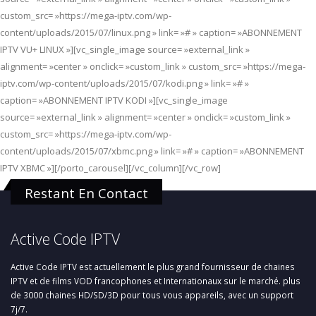
custom_src= »https://mega-iptv.com/wp-
content/uploads/2015/07/linux.png » link= »# » caption= »ABONNEMENT
IPTV VU+ LINUX »][vc_single_image source= »external_link »
alignment= »center » onclick= »custom_link » custom_src= »https://mega-
iptv.com/wp-content/uploads/2015/07/kodi.png » link= »# »
caption= »ABONNEMENT IPTV KODI »][vc_single_image
source= »external_link » alignment= »center » onclick= »custom_link »
custom_src= »https://mega-iptv.com/wp-
content/uploads/2015/07/xbmc.png » link= »# » caption= »ABONNEMENT
IPTV XBMC »][/porto_carousel][/vc_column][/vc_row]
Restant En Contact
Active Code IPTV
Active Code IPTV est actuellement le plus grand fournisseur de chaines
IPTV et de films VOD francophones et Internationaux sur le marché. plus
de 3000 chaines HD/SD/3D pour tous vous appareils, avec un support
7j/7.