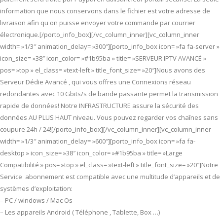
information que nous conservons dans le fichier est votre adresse de
livraison afin qu on puisse envoyer votre commande par courrier
électronique.[/porto_info_box][/vc_column_inner][vc_column_inner
width= »1/3″ animation_delay= »300″][porto_info_box icon= »fa fa-server »
icon_size= »38″ icon_color= »#1b95ba » title= »SERVEUR IPTV AVANCÉ »
pos= »top » el_class= »text-left » title_font_size= »20″]Nous avons des
Serveur Dédie Avancé , qui vous offres une Connexions réseau
redondantes avec 10 Gbits/s de bande passante permet la transmission
rapide de données! Notre INFRASTRUCTURE assure la sécurité des
données AU PLUS HAUT niveau. Vous pouvez regarder vos chaînes sans
coupure 24h / 24![/porto_info_box][/vc_column_inner][vc_column_inner
width= »1/3″ animation_delay= »600″][porto_info_box icon= »fa fa-
desktop » icon_size= »38″ icon_color= »#1b95ba » title= »Large
Compatibilité » pos= »top » el_class= »text-left » title_font_size= »20″]Notre
Service abonnement est compatible avec une multitude d’appareils et de
systèmes d’exploitation:
– PC / windows / Mac Os
– Les appareils Android ( Téléphone , Tablette, Box …)