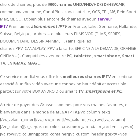
choix de chaînes, plus de 9
000chaines UHD/FHD/HD/SD/HEVC/4K
,
comme amazon prime, Canal Plus, canal satellite, OCS, TF1, M6, Bein Sport
Max, MBC …. Et bien plus encore de chaines avec un
serveur
IPTV
Premium et
abonnement IPTV
en France, Italie, Germanie, Hollande,
Suisse, Belgique, arabes … et plusieurs FILMS VOD (FILMS, SERIES,
DOCUMENTAIRE, DESSIN ANIMME … ) ainsi que les
chaines PPV CANALPLAY, PPV a la carte, SFR CINE A LA DEMANDE, ORANGE
CINEMA …) . Compatibles avec votre
PC,
tablette
,
smartphone, Smart
TV, ENIGMA2, MAG ..
.
Ce service mondial vous offre les
meilleures chaines IPTV
en continue
associé à un flux vidéo avec une connexion haut débit et accessible
partout sur votre BOX ANDROID ou
smart TV
,
smartphone et PC..
.
Arreter de payer des Grosses sommes pour vos chaines favorites, et
bienvenue dans le monde de
MEGA IPTV
.[/vc_column_text]
[/vc_column_inner][/vc_row_inner][/vc_column][/vc_row][vc_column]
[/vc_column][vc_separator color= »custom » gap= »tall » gradient= »yes »]
[vc_row][vc_column][porto_container][vc_custom_heading text= »Nos