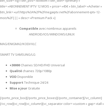
btn_size= »lg » btn_pos= »bottom » btn_skin= »primary »
title= »ABONNEMENT IPTV 12 MOIS » price= »45€ » btn_label= »Acheter »
btn_link= »url:https%3A%2F%2Fmegaiptv.net%2Fabonnement-iptv-12-
mois%2F||| » desc= »Premium Pack »]
Compatible
avec nombreux appareils
ANDROID/IOS/WINDOWS/LINUX
MAG/ENIGMA2/KODI/VLC
SMART TV SAMSUNG/LG
+30000
Chaines SD/HD/FHD Universal
Qualité
chaines 720p/1080p
VOD
Disponible
Support
Technique 24/24
Mise a jour
Gratuite
[/porto_price_box][/porto_price_boxes][/porto_container][/vc_column]
[/vc_row][vc_row][vc_column][vc_separator color= »custom » gap= »tall »