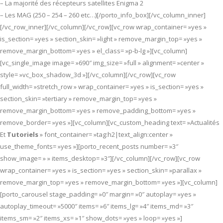
– La majorité des récepteurs satellites Enigma 2
– Les MAG (250 – 254 – 260 etc…)[/porto_info_box][/vc_column_inner]
[/vc_row_inner][/vc_column][/vc_row][vc_row wrap_container= »yes »
is_section= »yes » section_skin= »light » remove_margin_top= »yes »
remove_margin_bottom= »yes » el_class= »p-b-lg »][vc_column]
[vc_single_image image= »690″ img_size= »full » alignment= »center »
style= »vc_box_shadow_3d »][/vc_column][/vc_row][vc_row
full_width= »stretch_row » wrap_container= »yes » is_section= »yes »
section_skin= »tertiary » remove_margin_top= »yes »
remove_margin_bottom= »yes » remove_padding_bottom= »yes »
remove_border= »yes »][vc_column][vc_custom_heading text= »Actualités
Et
Tutoriels
» font_container= »tag:h2|text_align:center »
use_theme_fonts= »yes »][porto_recent_posts number= »3″
show_image= » » items_desktop= »3″][/vc_column][/vc_row][vc_row
wrap_container= »yes » is_section= »yes » section_skin= »parallax »
remove_margin_top= »yes » remove_margin_bottom= »yes »][vc_column]
[porto_carousel stage_padding= »0″ margin= »0″ autoplay= »yes »
autoplay_timeout= »5000″ items= »6″ items_lg= »4″ items_md= »3″
items_sm= »2″ items_xs= »1″ show_dots= »yes » loop= »yes »]