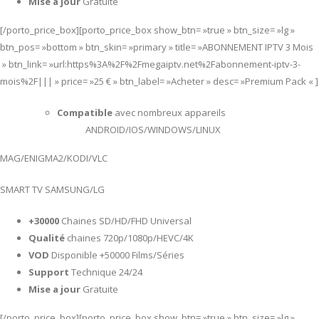
Mise a jour
Gratuite
[/porto_price_box][porto_price_box show_btn= »true » btn_size= »lg »
btn_pos= »bottom » btn_skin= »primary » title= »ABONNEMENT IPTV 3 Mois
» btn_link= »url:https%3A%2F%2Fmegaiptv.net%2Fabonnement-iptv-3-
mois%2F||| » price= »25 € » btn_label= »Acheter » desc= »Premium Pack « ]
Compatible
avec nombreux appareils
ANDROID/IOS/WINDOWS/LINUX
MAG/ENIGMA2/KODI/VLC
SMART TV SAMSUNG/LG
+30000
Chaines SD/HD/FHD Universal
Qualité
chaines 720p/1080p/HEVC/4K
VOD
Disponible +50000 Films/Séries
Support
Technique 24/24
Mise a jour
Gratuite
[/porto_price_box][porto_price_box show_btn= »true » btn_size= »lg »