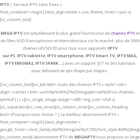
IPTV
| Serveur IPTV sans freez »
font_container= »tag:h2|text_align:center » use_theme_fonts= »yes »]
[vc_column_text]
MEGA IPTV
est actuellement le plus grand fournisseur de
chaines IPTV
et
de films VOD francophones et Internationaux sur le marché. plus de 3000
chaines HD/SD/3D pour tous vous appareils (
IPTV
sur PC
,
IPTV
tablette
,
IPTV
smartphone, IPTV Smart TV, IPTV MAG,
IPTV ENIGMA2, IPTV SPARK …
) avec un support 7j/7 et des tutoriaux
pour débutant de iptv étape par étapes .
[/vc_column_text][vc_btn title= »Liste des chaines IPTV » style= »3d »
align= »center » link= »url:http%3A%2F%2Fmegaiptv.net%2Fnos-chaines-
iptv%2F||| »][vc_single_image image= »685″ img_size= »full »]
[vc_separator][vc_row_inner][vc_column_inner][vc_custom_heading
text= »Pourquoi nous choisir ? | Le meilleur abonnement IPTV »
font_container= »tag:h2|text_align:center »
google_fonts= »font_family:Alef%3Aregular%2C700|font_style:400%20re
[vc_column_text]L’abonnement IPTV de
MEGAIPTV
Vous propose un large