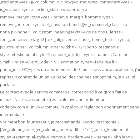
gradient= »yes »][/vc_column][/vc_row][vc_row wrap_container= »yes »
is_section= »yes » section_skin= »quaternary »
remove_margin_top= »yes » remove_margin_bottom= »yes »
remove_border= »yes » el_class= »p-b-md »][vc_column el_class= »p-l-
none p-r-none »][vc_custom_heading text= »Avis de nos
Clients
»
font_container= »tag:h2|text_align:center » use_theme_fonts= »yes »]
[vc_row_inner][vc_column_inner width= »1/2″][porto_testimonial
style= »testimonial-style-4″ remove_border= »yes » name= »Caroline
Smith » role= »Client CodeIPTV » animation_type= »fadeInLeft »
photo_id= »33″]Après un abonnement de 3 mois sans aucun problème, j’ai
repris un contrat de un an. Le panel des chaines est optimum, la qualité
parfaite.
Le contact avec le service commercial correspond à ce qu’on fait de
mieux. L’accès au compte très facile avec un ordinateur.
codeiptv.com a un VRAI compte Paypal pour régler son abonnement sans
intermédiaire.
Vraiment bon fournisseur, je recommande.[/porto_testimonial]
[/vc_column_inner][vc_column_inner width= »1/2″][porto_testimonial
style= »testimonial-style-4″ remove_border= »yes » name= »John leon »