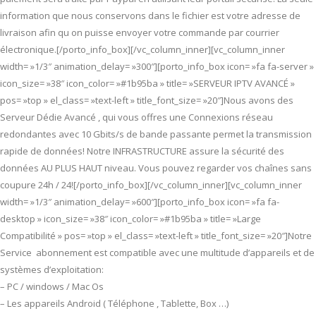
information que nous conservons dans le fichier est votre adresse de
livraison afin qu on puisse envoyer votre commande par courrier
électronique.[/porto_info_box][/vc_column_inner][vc_column_inner
width= »1/3″ animation_delay= »300″][porto_info_box icon= »fa fa-server »
icon_size= »38″ icon_color= »#1b95ba » title= »SERVEUR IPTV AVANCÉ »
pos= »top » el_class= »text-left » title_font_size= »20″]Nous avons des
Serveur Dédie Avancé , qui vous offres une Connexions réseau
redondantes avec 10 Gbits/s de bande passante permet la transmission
rapide de données! Notre INFRASTRUCTURE assure la sécurité des
données AU PLUS HAUT niveau. Vous pouvez regarder vos chaînes sans
coupure 24h / 24![/porto_info_box][/vc_column_inner][vc_column_inner
width= »1/3″ animation_delay= »600″][porto_info_box icon= »fa fa-
desktop » icon_size= »38″ icon_color= »#1b95ba » title= »Large
Compatibilité » pos= »top » el_class= »text-left » title_font_size= »20″]Notre
Service abonnement est compatible avec une multitude d’appareils et de
systèmes d’exploitation:
– PC / windows / Mac Os
– Les appareils Android ( Téléphone , Tablette, Box …)