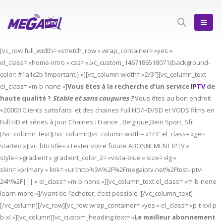
[vc_row full_width= »stretch_row » wrap_container= »yes »
el_class= »home-intro » css= ».vc_custom_1467186518071{background-
color: #1a1c2b !important;} »][vc_column width= »2/3″][vc_column_text
el_class= »m-b-none »]
Vous êtes à la recherche d’un service
IPTV
de
haute qualité ?
Stable et sans coupures ?
Vous êtes au bon endroit
+20000 Clients satisfaits et des chaines Full HD/HD/SD et VODS films en
Full HD et séries à jour Chaines : France , Belgique,Bein Sport, Sfr.
[/vc_column_text][/vc_column][vc_column width= »1/3″ el_class= »get-
started »][vc_btn title= »Tester votre future ABONNEMENT IPTV »
style= »gradient » gradient_color_2= »vista-blue » size= »lg »
skin= »primary » link= »url:http%3A%2F%2Fmegaiptv.net%2Ftest-iptv-
24h%2F||| » el_class= »m-b-none »][vc_column_text el_class= »m-b-none
learn-more »]Avant de l’acheter, c’est possible ![/vc_column_text]
[/vc_column][/vc_row][vc_row wrap_container= »yes » el_class= »p-t-xxl p-
b-xl »][vc_column][vc_custom_heading text= »
Le meilleur abonnement