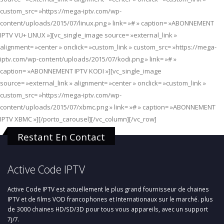
custom_src= »https://mega-iptv.com/wp-
content/uploads/2015/07/linux.png » link= »# » caption= »ABONNEMENT
IPTV VU+ LINUX »][vc_single_image source= »external_link »
alignment= »center » onclick= »custom_link » custom_src= »https://mega-
iptv.com/wp-content/uploads/2015/07/kodi.png » link= »# »
caption= »ABONNEMENT IPTV KODI »][vc_single_image
source= »external_link » alignment= »center » onclick= »custom_link »
custom_src= »https://mega-iptv.com/wp-
content/uploads/2015/07/xbmc.png » link= »# » caption= »ABONNEMENT
IPTV XBMC »][/porto_carousel][/vc_column][/vc_row]
Restant En Contact
Active Code IPTV
Active Code IPTV est actuellement le plus grand fournisseur de chaines
IPTV et de films VOD francophones et Internationaux sur le marché. plus
de 3000 chaines HD/SD/3D pour tous vous appareils, avec un support
7j/7.