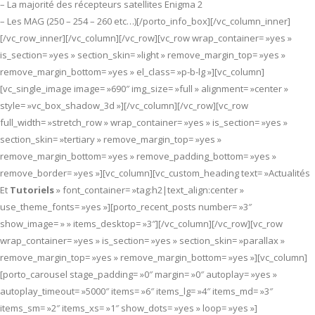
– La majorité des récepteurs satellites Enigma 2
– Les MAG (250 – 254 – 260 etc…)[/porto_info_box][/vc_column_inner]
[/vc_row_inner][/vc_column][/vc_row][vc_row wrap_container= »yes »
is_section= »yes » section_skin= »light » remove_margin_top= »yes »
remove_margin_bottom= »yes » el_class= »p-b-lg »][vc_column]
[vc_single_image image= »690″ img_size= »full » alignment= »center »
style= »vc_box_shadow_3d »][/vc_column][/vc_row][vc_row
full_width= »stretch_row » wrap_container= »yes » is_section= »yes »
section_skin= »tertiary » remove_margin_top= »yes »
remove_margin_bottom= »yes » remove_padding_bottom= »yes »
remove_border= »yes »][vc_column][vc_custom_heading text= »Actualités
Et
Tutoriels
» font_container= »tag:h2|text_align:center »
use_theme_fonts= »yes »][porto_recent_posts number= »3″
show_image= » » items_desktop= »3″][/vc_column][/vc_row][vc_row
wrap_container= »yes » is_section= »yes » section_skin= »parallax »
remove_margin_top= »yes » remove_margin_bottom= »yes »][vc_column]
[porto_carousel stage_padding= »0″ margin= »0″ autoplay= »yes »
autoplay_timeout= »5000″ items= »6″ items_lg= »4″ items_md= »3″
items_sm= »2″ items_xs= »1″ show_dots= »yes » loop= »yes »]