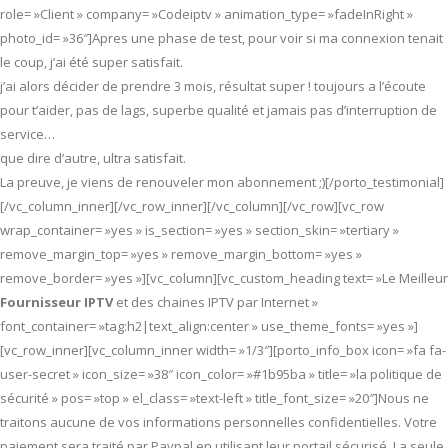
role= »Client » company= »Codeiptv » animation_type= »fadeInRight »
photo_id= »36″]Apres une phase de test, pour voir si ma connexion tenait
le coup, j’ai été super satisfait.
j’ai alors décider de prendre 3 mois, résultat super ! toujours a l’écoute
pour t’aider, pas de lags, superbe qualité et jamais pas d’interruption de
service…
que dire d’autre, ultra satisfait.
La preuve, je viens de renouveler mon abonnement ;)[/porto_testimonial]
[/vc_column_inner][/vc_row_inner][/vc_column][/vc_row][vc_row
wrap_container= »yes » is_section= »yes » section_skin= »tertiary »
remove_margin_top= »yes » remove_margin_bottom= »yes »
remove_border= »yes »][vc_column][vc_custom_heading text= »Le Meilleur
Fournisseur IPTV
et des chaines IPTV par Internet »
font_container= »tag:h2|text_align:center » use_theme_fonts= »yes »]
[vc_row_inner][vc_column_inner width= »1/3″][porto_info_box icon= »fa fa-
user-secret » icon_size= »38″ icon_color= »#1b95ba » title= »la politique de
sécurité » pos= »top » el_class= »text-left » title_font_size= »20″]Nous ne
traitons aucune de vos informations personnelles confidentielles. Votre
paiement sera traité par Paypal en utilisant leur portail sécurisé. La seule