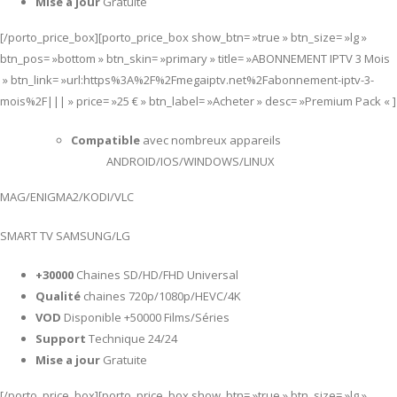
Mise a jour
Gratuite
[/porto_price_box][porto_price_box show_btn= »true » btn_size= »lg »
btn_pos= »bottom » btn_skin= »primary » title= »ABONNEMENT IPTV 3 Mois
» btn_link= »url:https%3A%2F%2Fmegaiptv.net%2Fabonnement-iptv-3-
mois%2F||| » price= »25 € » btn_label= »Acheter » desc= »Premium Pack « ]
Compatible
avec nombreux appareils
ANDROID/IOS/WINDOWS/LINUX
MAG/ENIGMA2/KODI/VLC
SMART TV SAMSUNG/LG
+30000
Chaines SD/HD/FHD Universal
Qualité
chaines 720p/1080p/HEVC/4K
VOD
Disponible +50000 Films/Séries
Support
Technique 24/24
Mise a jour
Gratuite
[/porto_price_box][porto_price_box show_btn= »true » btn_size= »lg »