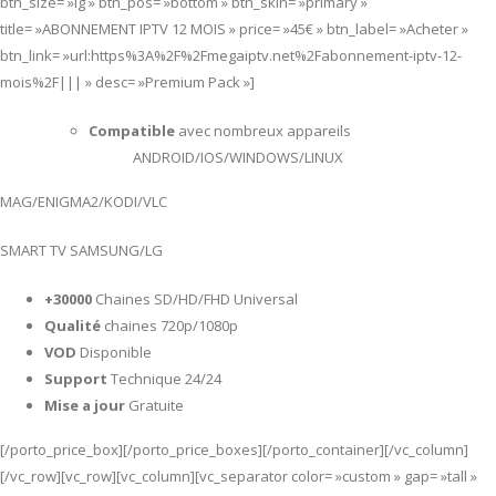
btn_size= »lg » btn_pos= »bottom » btn_skin= »primary »
title= »ABONNEMENT IPTV 12 MOIS » price= »45€ » btn_label= »Acheter »
btn_link= »url:https%3A%2F%2Fmegaiptv.net%2Fabonnement-iptv-12-
mois%2F||| » desc= »Premium Pack »]
Compatible
avec nombreux appareils
ANDROID/IOS/WINDOWS/LINUX
MAG/ENIGMA2/KODI/VLC
SMART TV SAMSUNG/LG
+30000
Chaines SD/HD/FHD Universal
Qualité
chaines 720p/1080p
VOD
Disponible
Support
Technique 24/24
Mise a jour
Gratuite
[/porto_price_box][/porto_price_boxes][/porto_container][/vc_column]
[/vc_row][vc_row][vc_column][vc_separator color= »custom » gap= »tall »