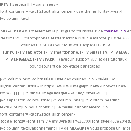
IPTV
| Serveur IPTV sans freez »
font_container= »tag:h2|text_align:center » use_theme_fonts= »yes »]
[vc_column_text]
MEGA IPTV
est actuellement le plus grand fournisseur de
chaines IPTV
et
de films VOD francophones et Internationaux sur le marché. plus de 3000
chaines HD/SD/3D pour tous vous appareils (
IPTV
sur PC
,
IPTV
tablette
,
IPTV
smartphone, IPTV Smart TV, IPTV MAG,
IPTV ENIGMA2, IPTV SPARK …
) avec un support 7j/7 et des tutoriaux
pour débutant de iptv étape par étapes .
[/vc_column_text][vc_btn title= »Liste des chaines IPTV » style= »3d »
align= »center » link= »url:http%3A%2F%2Fmegaiptv.net%2Fnos-chaines-
iptv%2F||| »][vc_single_image image= »685″ img_size= »full »]
[vc_separator][vc_row_inner][vc_column_inner][vc_custom_heading
text= »Pourquoi nous choisir ? | Le meilleur abonnement IPTV »
font_container= »tag:h2|text_align:center »
google_fonts= »font_family:Alef%3Aregular%2C700|font_style:400%20re
[vc_column_text]L’abonnement IPTV de
MEGAIPTV
Vous propose un large