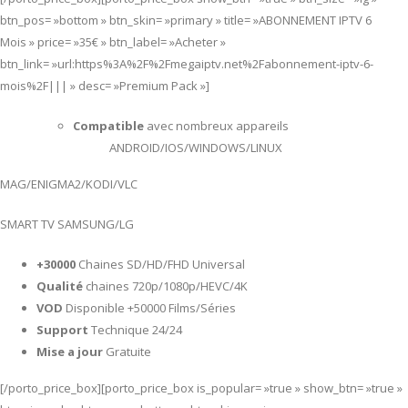
btn_pos= »bottom » btn_skin= »primary » title= »ABONNEMENT IPTV 6
Mois » price= »35€ » btn_label= »Acheter »
btn_link= »url:https%3A%2F%2Fmegaiptv.net%2Fabonnement-iptv-6-
mois%2F||| » desc= »Premium Pack »]
Compatible
avec nombreux appareils
ANDROID/IOS/WINDOWS/LINUX
MAG/ENIGMA2/KODI/VLC
SMART TV SAMSUNG/LG
+30000
Chaines SD/HD/FHD Universal
Qualité
chaines 720p/1080p/HEVC/4K
VOD
Disponible +50000 Films/Séries
Support
Technique 24/24
Mise a jour
Gratuite
[/porto_price_box][porto_price_box is_popular= »true » show_btn= »true »