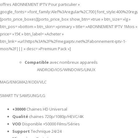
offres ABONNEMENT IPTV Pour particulier »
google_fonts= »font_family:Alef%3Aregular%2C700|font_style:400%20re
[porto_price_boxes][porto_price_box show_btn= »true » btn_size= »lg »
btn_pos= »bottom » btn_skin= »primary » title= »ABONNEMENT IPTV 1Mois »
price= »15€ » btn_label= »Acheter »
btn_link= »url:https%3A%2F%2Fmegaiptv.net%2Fabonnement-iptv-1-
mois%2F||| » desc= »Premium Pack »]
Compatible
avec nombreux appareils
ANDROID/IOS/WINDOWS/LINUX
MAG/ENIGMA2/KODI/VLC
SMART TV SAMSUNG/LG
+30000
Chaines HD Universal
Qualité
chaines 720p/1080p/HEVC/4K
VOD
Disponible +50000 Films/Séries
Support
Technique 24/24