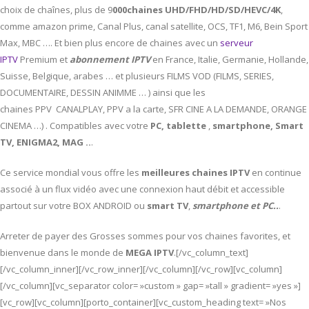
choix de chaînes, plus de 9
000chaines UHD/FHD/HD/SD/HEVC/4K
,
comme amazon prime, Canal Plus, canal satellite, OCS, TF1, M6, Bein Sport
Max, MBC …. Et bien plus encore de chaines avec un
serveur
IPTV
Premium et
abonnement IPTV
en France, Italie, Germanie, Hollande,
Suisse, Belgique, arabes … et plusieurs FILMS VOD (FILMS, SERIES,
DOCUMENTAIRE, DESSIN ANIMME … ) ainsi que les
chaines PPV CANALPLAY, PPV a la carte, SFR CINE A LA DEMANDE, ORANGE
CINEMA …) . Compatibles avec votre
PC,
tablette
,
smartphone, Smart
TV, ENIGMA2, MAG ..
.
Ce service mondial vous offre les
meilleures chaines IPTV
en continue
associé à un flux vidéo avec une connexion haut débit et accessible
partout sur votre BOX ANDROID ou
smart TV
,
smartphone et PC..
.
Arreter de payer des Grosses sommes pour vos chaines favorites, et
bienvenue dans le monde de
MEGA IPTV
.[/vc_column_text]
[/vc_column_inner][/vc_row_inner][/vc_column][/vc_row][vc_column]
[/vc_column][vc_separator color= »custom » gap= »tall » gradient= »yes »]
[vc_row][vc_column][porto_container][vc_custom_heading text= »Nos