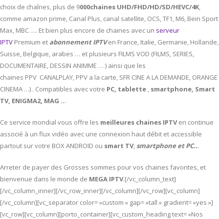
choix de chaînes, plus de 9
000chaines UHD/FHD/HD/SD/HEVC/4K
,
comme amazon prime, Canal Plus, canal satellite, OCS, TF1, M6, Bein Sport
Max, MBC …. Et bien plus encore de chaines avec un
serveur
IPTV
Premium et
abonnement IPTV
en France, Italie, Germanie, Hollande,
Suisse, Belgique, arabes … et plusieurs FILMS VOD (FILMS, SERIES,
DOCUMENTAIRE, DESSIN ANIMME … ) ainsi que les
chaines PPV CANALPLAY, PPV a la carte, SFR CINE A LA DEMANDE, ORANGE
CINEMA …) . Compatibles avec votre
PC,
tablette
,
smartphone, Smart
TV, ENIGMA2, MAG ..
.
Ce service mondial vous offre les
meilleures chaines IPTV
en continue
associé à un flux vidéo avec une connexion haut débit et accessible
partout sur votre BOX ANDROID ou
smart TV
,
smartphone et PC..
.
Arreter de payer des Grosses sommes pour vos chaines favorites, et
bienvenue dans le monde de
MEGA IPTV
.[/vc_column_text]
[/vc_column_inner][/vc_row_inner][/vc_column][/vc_row][vc_column]
[/vc_column][vc_separator color= »custom » gap= »tall » gradient= »yes »]
[vc_row][vc_column][porto_container][vc_custom_heading text= »Nos