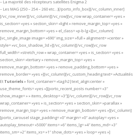
– La majorité des récepteurs satellites Enigma 2
– Les MAG (250 – 254 – 260 etc…)[/porto_info_box][/vc_column_inner]
[/vc_row_inner][/vc_column][/vc_row][vc_row wrap_container= »yes »
is_section= »yes » section_skin= »light » remove_margin_top= »yes »
remove_margin_bottom= »yes » el_class= »p-b-lg »][vc_column]
[vc_single_image image= »690″ img_size= »full » alignment= »center »
style= »vc_box_shadow_3d »][/vc_column][/vc_row][vc_row
full_width= »stretch_row » wrap_container= »yes » is_section= »yes »
section_skin= »tertiary » remove_margin_top= »yes »
remove_margin_bottom= »yes » remove_padding_bottom= »yes »
remove_border= »yes »][vc_column][vc_custom_heading text= »Actualités
Et
Tutoriels
» font_container= »tag:h2|text_align:center »
use_theme_fonts= »yes »][porto_recent_posts number= »3″
show_image= » » items_desktop= »3″][/vc_column][/vc_row][vc_row
wrap_container= »yes » is_section= »yes » section_skin= »parallax »
remove_margin_top= »yes » remove_margin_bottom= »yes »][vc_column]
[porto_carousel stage_padding= »0″ margin= »0″ autoplay= »yes »
autoplay_timeout= »5000″ items= »6″ items_lg= »4″ items_md= »3″
items_sm= »2″ items_xs= »1″ show_dots= »yes » loop= »yes »]