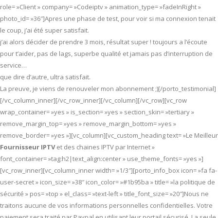
role= »Client » company= »Codeiptv » animation_type= »fadeInRight »
photo_id= »36″]Apres une phase de test, pour voir si ma connexion tenait
le coup, j’ai été super satisfait.
j’ai alors décider de prendre 3 mois, résultat super ! toujours a l’écoute
pour t’aider, pas de lags, superbe qualité et jamais pas d’interruption de
service…
que dire d’autre, ultra satisfait.
La preuve, je viens de renouveler mon abonnement ;)[/porto_testimonial]
[/vc_column_inner][/vc_row_inner][/vc_column][/vc_row][vc_row
wrap_container= »yes » is_section= »yes » section_skin= »tertiary »
remove_margin_top= »yes » remove_margin_bottom= »yes »
remove_border= »yes »][vc_column][vc_custom_heading text= »Le Meilleur
Fournisseur IPTV
et des chaines IPTV par Internet »
font_container= »tag:h2|text_align:center » use_theme_fonts= »yes »]
[vc_row_inner][vc_column_inner width= »1/3″][porto_info_box icon= »fa fa-
user-secret » icon_size= »38″ icon_color= »#1b95ba » title= »la politique de
sécurité » pos= »top » el_class= »text-left » title_font_size= »20″]Nous ne
traitons aucune de vos informations personnelles confidentielles. Votre
paiement sera traité par Paypal en utilisant leur portail sécurisé. La seule