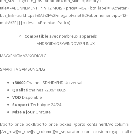
btn_size= »lg » btn_pos= »bottom » btn_skin= »primary »
title= »ABONNEMENT IPTV 12 MOIS » price= »45€ » btn_label= »Acheter »
btn_link= »url:https%3A%2F%2Fmegaiptv.net%2Fabonnement-iptv-12-
mois%2F||| » desc= »Premium Pack »]
Compatible
avec nombreux appareils
ANDROID/IOS/WINDOWS/LINUX
MAG/ENIGMA2/KODI/VLC
SMART TV SAMSUNG/LG
+30000
Chaines SD/HD/FHD Universal
Qualité
chaines 720p/1080p
VOD
Disponible
Support
Technique 24/24
Mise a jour
Gratuite
[/porto_price_box][/porto_price_boxes][/porto_container][/vc_column]
[/vc_row][vc_row][vc_column][vc_separator color= »custom » gap= »tall »