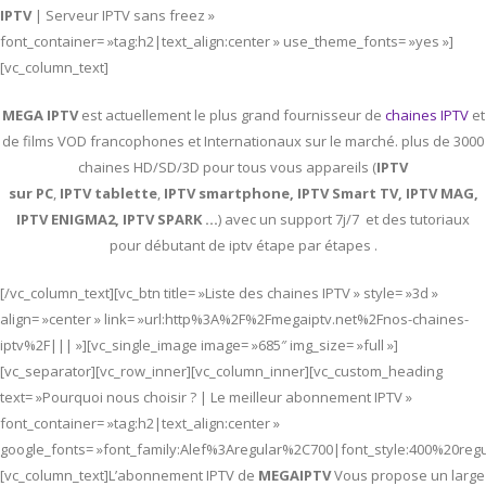
IPTV
| Serveur IPTV sans freez »
font_container= »tag:h2|text_align:center » use_theme_fonts= »yes »]
[vc_column_text]
MEGA IPTV
est actuellement le plus grand fournisseur de
chaines IPTV
et
de films VOD francophones et Internationaux sur le marché. plus de 3000
chaines HD/SD/3D pour tous vous appareils (
IPTV
sur PC
,
IPTV
tablette
,
IPTV
smartphone, IPTV Smart TV, IPTV MAG,
IPTV ENIGMA2, IPTV SPARK …
) avec un support 7j/7 et des tutoriaux
pour débutant de iptv étape par étapes .
[/vc_column_text][vc_btn title= »Liste des chaines IPTV » style= »3d »
align= »center » link= »url:http%3A%2F%2Fmegaiptv.net%2Fnos-chaines-
iptv%2F||| »][vc_single_image image= »685″ img_size= »full »]
[vc_separator][vc_row_inner][vc_column_inner][vc_custom_heading
text= »Pourquoi nous choisir ? | Le meilleur abonnement IPTV »
font_container= »tag:h2|text_align:center »
google_fonts= »font_family:Alef%3Aregular%2C700|font_style:400%20re
[vc_column_text]L’abonnement IPTV de
MEGAIPTV
Vous propose un large