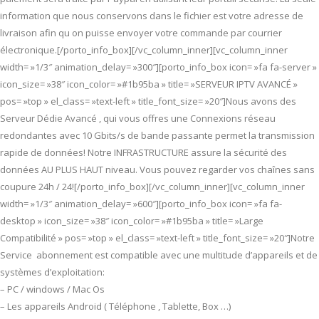
information que nous conservons dans le fichier est votre adresse de
livraison afin qu on puisse envoyer votre commande par courrier
électronique.[/porto_info_box][/vc_column_inner][vc_column_inner
width= »1/3″ animation_delay= »300″][porto_info_box icon= »fa fa-server »
icon_size= »38″ icon_color= »#1b95ba » title= »SERVEUR IPTV AVANCÉ »
pos= »top » el_class= »text-left » title_font_size= »20″]Nous avons des
Serveur Dédie Avancé , qui vous offres une Connexions réseau
redondantes avec 10 Gbits/s de bande passante permet la transmission
rapide de données! Notre INFRASTRUCTURE assure la sécurité des
données AU PLUS HAUT niveau. Vous pouvez regarder vos chaînes sans
coupure 24h / 24![/porto_info_box][/vc_column_inner][vc_column_inner
width= »1/3″ animation_delay= »600″][porto_info_box icon= »fa fa-
desktop » icon_size= »38″ icon_color= »#1b95ba » title= »Large
Compatibilité » pos= »top » el_class= »text-left » title_font_size= »20″]Notre
Service abonnement est compatible avec une multitude d’appareils et de
systèmes d’exploitation:
– PC / windows / Mac Os
– Les appareils Android ( Téléphone , Tablette, Box …)