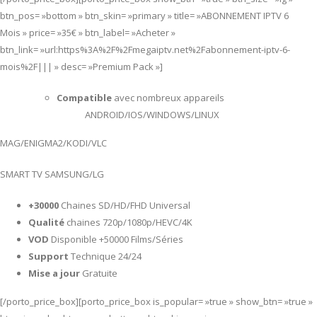
btn_pos= »bottom » btn_skin= »primary » title= »ABONNEMENT IPTV 6
Mois » price= »35€ » btn_label= »Acheter »
btn_link= »url:https%3A%2F%2Fmegaiptv.net%2Fabonnement-iptv-6-
mois%2F||| » desc= »Premium Pack »]
Compatible
avec nombreux appareils
ANDROID/IOS/WINDOWS/LINUX
MAG/ENIGMA2/KODI/VLC
SMART TV SAMSUNG/LG
+30000
Chaines SD/HD/FHD Universal
Qualité
chaines 720p/1080p/HEVC/4K
VOD
Disponible +50000 Films/Séries
Support
Technique 24/24
Mise a jour
Gratuite
[/porto_price_box][porto_price_box is_popular= »true » show_btn= »true »