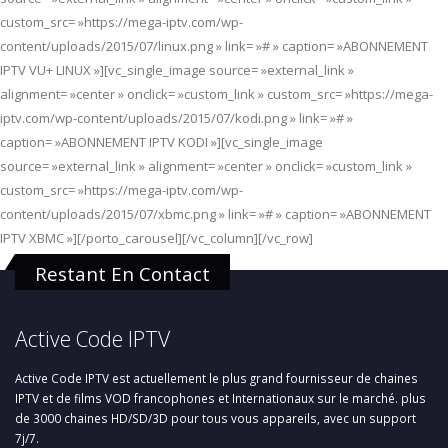
custom_src= »https://mega-iptv.com/wp-
content/uploads/2015/07/linux.png » link= »# » caption= »ABONNEMENT
IPTV VU+ LINUX »][vc_single_image source= »external_link »
alignment= »center » onclick= »custom_link » custom_src= »https://mega-
iptv.com/wp-content/uploads/2015/07/kodi.png » link= »# »
caption= »ABONNEMENT IPTV KODI »][vc_single_image
source= »external_link » alignment= »center » onclick= »custom_link »
custom_src= »https://mega-iptv.com/wp-
content/uploads/2015/07/xbmc.png » link= »# » caption= »ABONNEMENT
IPTV XBMC »][/porto_carousel][/vc_column][/vc_row]
Restant En Contact
Active Code IPTV
Active Code IPTV est actuellement le plus grand fournisseur de chaines
IPTV et de films VOD francophones et Internationaux sur le marché. plus
de 3000 chaines HD/SD/3D pour tous vous appareils, avec un support
7j/7.