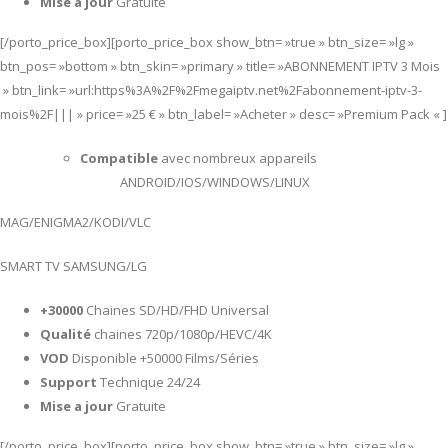
Mise a jour
Gratuite
[/porto_price_box][porto_price_box show_btn= »true » btn_size= »lg »
btn_pos= »bottom » btn_skin= »primary » title= »ABONNEMENT IPTV 3 Mois
» btn_link= »url:https%3A%2F%2Fmegaiptv.net%2Fabonnement-iptv-3-
mois%2F||| » price= »25 € » btn_label= »Acheter » desc= »Premium Pack « ]
Compatible
avec nombreux appareils
ANDROID/IOS/WINDOWS/LINUX
MAG/ENIGMA2/KODI/VLC
SMART TV SAMSUNG/LG
+30000
Chaines SD/HD/FHD Universal
Qualité
chaines 720p/1080p/HEVC/4K
VOD
Disponible +50000 Films/Séries
Support
Technique 24/24
Mise a jour
Gratuite
[/porto_price_box][porto_price_box show_btn= »true » btn_size= »lg »