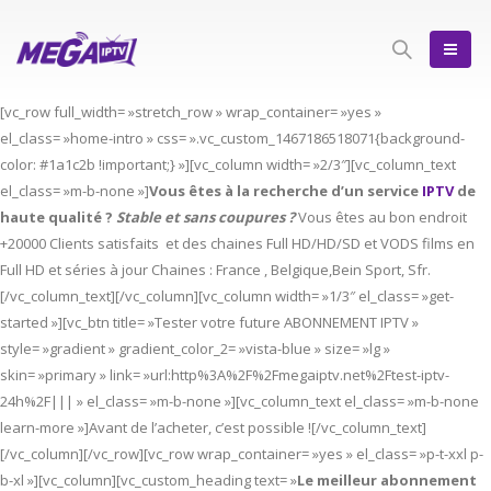
[vc_row full_width= »stretch_row » wrap_container= »yes »
el_class= »home-intro » css= ».vc_custom_1467186518071{background-
color: #1a1c2b !important;} »][vc_column width= »2/3″][vc_column_text
el_class= »m-b-none »]
Vous êtes à la recherche d’un service
IPTV
de
haute qualité ?
Stable et sans coupures ?
Vous êtes au bon endroit
+20000 Clients satisfaits et des chaines Full HD/HD/SD et VODS films en
Full HD et séries à jour Chaines : France , Belgique,Bein Sport, Sfr.
[/vc_column_text][/vc_column][vc_column width= »1/3″ el_class= »get-
started »][vc_btn title= »Tester votre future ABONNEMENT IPTV »
style= »gradient » gradient_color_2= »vista-blue » size= »lg »
skin= »primary » link= »url:http%3A%2F%2Fmegaiptv.net%2Ftest-iptv-
24h%2F||| » el_class= »m-b-none »][vc_column_text el_class= »m-b-none
learn-more »]Avant de l’acheter, c’est possible ![/vc_column_text]
[/vc_column][/vc_row][vc_row wrap_container= »yes » el_class= »p-t-xxl p-
b-xl »][vc_column][vc_custom_heading text= »
Le meilleur abonnement