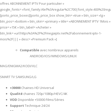
offres ABONNEMENT IPTV Pour particulier »
google_fonts= »font_family:Alef%3Aregular%2C700|font_style:400%20re
[porto_price_boxes][porto_price_box show_btn= »true » btn_size= »lg »
btn_pos= »bottom » btn_skin= »primary » title= »ABONNEMENT IPTV 1Mois »
price= »15€ » btn_label= »Acheter »
btn_link= »url:https%3A%2F%2Fmegaiptv.net%2Fabonnement-iptv-1-
mois%2F||| » desc= »Premium Pack »]
Compatible
avec nombreux appareils
ANDROID/IOS/WINDOWS/LINUX
MAG/ENIGMA2/KODI/VLC
SMART TV SAMSUNG/LG
+30000
Chaines HD Universal
Qualité
chaines 720p/1080p/HEVC/4K
VOD
Disponible +50000 Films/Séries
Support
Technique 24/24