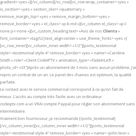
gradient= »yes »][/vc_column][/vc_row][vc_row wrap_container= »yes »
is_section= »yes » section_skin= »quaternary »
remove_margin_top= »yes » remove_margin_bottom= »yes »
remove_border= »yes » el_class= »p-b-md »][vc_column el_class= »p-l-
none p-r-none »][vc_custom_heading text= »Avis de nos
Clients
»
font_container= »tag:h2|text_align:center » use_theme_fonts= »yes »]
[vc_row_inner][vc_column_inner width= »1/2″][porto_testimonial
style= »testimonial-style-4″ remove_border= »yes » name= »Caroline
Smith » role= »Client CodeIPTV » animation_type= »fadeInLeft »
photo_id= »33″]Après un abonnement de 3 mois sans aucun problème, j’ai
repris un contrat de un an. Le panel des chaines est optimum, la qualité
parfaite.
Le contact avec le service commercial correspond à ce qu’on fait de
mieux. L’accès au compte très facile avec un ordinateur.
codeiptv.com a un VRAI compte Paypal pour régler son abonnement sans
intermédiaire.
Vraiment bon fournisseur, je recommande.[/porto_testimonial]
[/vc_column_inner][vc_column_inner width= »1/2″][porto_testimonial
style= »testimonial-style-4″ remove_border= »yes » name= »John leon »