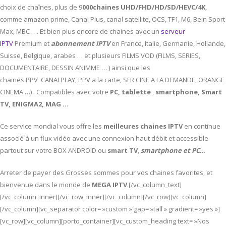
choix de chaînes, plus de 9
000chaines UHD/FHD/HD/SD/HEVC/4K
,
comme amazon prime, Canal Plus, canal satellite, OCS, TF1, M6, Bein Sport
Max, MBC …. Et bien plus encore de chaines avec un
serveur
IPTV
Premium et
abonnement IPTV
en France, Italie, Germanie, Hollande,
Suisse, Belgique, arabes … et plusieurs FILMS VOD (FILMS, SERIES,
DOCUMENTAIRE, DESSIN ANIMME … ) ainsi que les
chaines PPV CANALPLAY, PPV a la carte, SFR CINE A LA DEMANDE, ORANGE
CINEMA …) . Compatibles avec votre
PC,
tablette
,
smartphone, Smart
TV, ENIGMA2, MAG ..
.
Ce service mondial vous offre les
meilleures chaines IPTV
en continue
associé à un flux vidéo avec une connexion haut débit et accessible
partout sur votre BOX ANDROID ou
smart TV
,
smartphone et PC..
.
Arreter de payer des Grosses sommes pour vos chaines favorites, et
bienvenue dans le monde de
MEGA IPTV
.[/vc_column_text]
[/vc_column_inner][/vc_row_inner][/vc_column][/vc_row][vc_column]
[/vc_column][vc_separator color= »custom » gap= »tall » gradient= »yes »]
[vc_row][vc_column][porto_container][vc_custom_heading text= »Nos