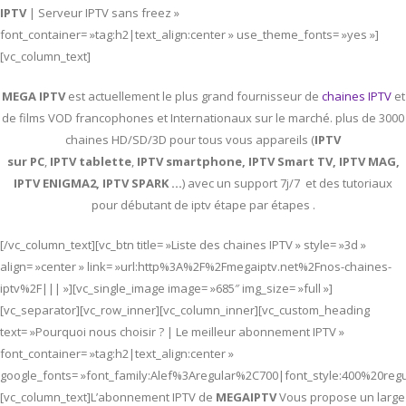
IPTV
| Serveur IPTV sans freez »
font_container= »tag:h2|text_align:center » use_theme_fonts= »yes »]
[vc_column_text]
MEGA IPTV
est actuellement le plus grand fournisseur de
chaines IPTV
et
de films VOD francophones et Internationaux sur le marché. plus de 3000
chaines HD/SD/3D pour tous vous appareils (
IPTV
sur PC
,
IPTV
tablette
,
IPTV
smartphone, IPTV Smart TV, IPTV MAG,
IPTV ENIGMA2, IPTV SPARK …
) avec un support 7j/7 et des tutoriaux
pour débutant de iptv étape par étapes .
[/vc_column_text][vc_btn title= »Liste des chaines IPTV » style= »3d »
align= »center » link= »url:http%3A%2F%2Fmegaiptv.net%2Fnos-chaines-
iptv%2F||| »][vc_single_image image= »685″ img_size= »full »]
[vc_separator][vc_row_inner][vc_column_inner][vc_custom_heading
text= »Pourquoi nous choisir ? | Le meilleur abonnement IPTV »
font_container= »tag:h2|text_align:center »
google_fonts= »font_family:Alef%3Aregular%2C700|font_style:400%20re
[vc_column_text]L’abonnement IPTV de
MEGAIPTV
Vous propose un large