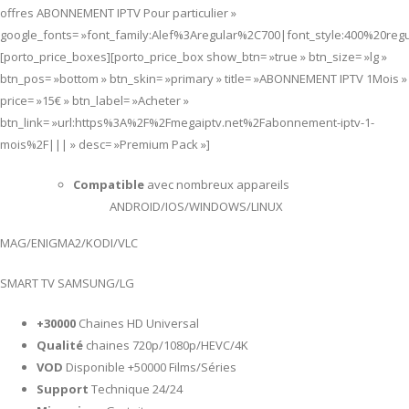
offres ABONNEMENT IPTV Pour particulier »
google_fonts= »font_family:Alef%3Aregular%2C700|font_style:400%20re
[porto_price_boxes][porto_price_box show_btn= »true » btn_size= »lg »
btn_pos= »bottom » btn_skin= »primary » title= »ABONNEMENT IPTV 1Mois »
price= »15€ » btn_label= »Acheter »
btn_link= »url:https%3A%2F%2Fmegaiptv.net%2Fabonnement-iptv-1-
mois%2F||| » desc= »Premium Pack »]
Compatible
avec nombreux appareils
ANDROID/IOS/WINDOWS/LINUX
MAG/ENIGMA2/KODI/VLC
SMART TV SAMSUNG/LG
+30000
Chaines HD Universal
Qualité
chaines 720p/1080p/HEVC/4K
VOD
Disponible +50000 Films/Séries
Support
Technique 24/24