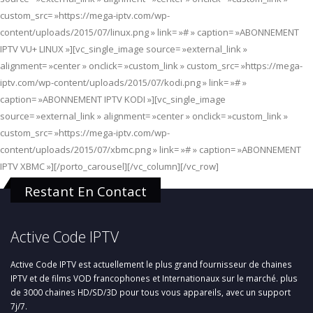
custom_src= »https://mega-iptv.com/wp-
content/uploads/2015/07/linux.png » link= »# » caption= »ABONNEMENT
IPTV VU+ LINUX »][vc_single_image source= »external_link »
alignment= »center » onclick= »custom_link » custom_src= »https://mega-
iptv.com/wp-content/uploads/2015/07/kodi.png » link= »# »
caption= »ABONNEMENT IPTV KODI »][vc_single_image
source= »external_link » alignment= »center » onclick= »custom_link »
custom_src= »https://mega-iptv.com/wp-
content/uploads/2015/07/xbmc.png » link= »# » caption= »ABONNEMENT
IPTV XBMC »][/porto_carousel][/vc_column][/vc_row]
Restant En Contact
Active Code IPTV
Active Code IPTV est actuellement le plus grand fournisseur de chaines
IPTV et de films VOD francophones et Internationaux sur le marché. plus
de 3000 chaines HD/SD/3D pour tous vous appareils, avec un support
7j/7.