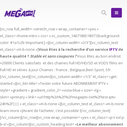
[vc_row full_width= »stretch_row » wrap_container= »yes »
el_class= »home-intro » css= ».vc_custom_1467186518071{background-
color: #1a1c2b !important;} »][vc_column width= »2/3″][vc_column_text
el_class= »m-b-none »]
Vous êtes à la recherche d’un service
IPTV
de
haute qualité ?
Stable et sans coupures ?
Vous êtes au bon endroit
+20000 Clients satisfaits et des chaines Full HD/HD/SD et VODS films en
Full HD et séries à jour Chaines : France , Belgique,Bein Sport, Sfr.
[/vc_column_text][/vc_column][vc_column width= »1/3″ el_class= »get-
started »][vc_btn title= »Tester votre future ABONNEMENT IPTV »
style= »gradient » gradient_color_2= »vista-blue » size= »lg »
skin= »primary » link= »url:http%3A%2F%2Fmegaiptv.net%2Ftest-iptv-
24h%2F||| » el_class= »m-b-none »][vc_column_text el_class= »m-b-none
learn-more »]Avant de l’acheter, c’est possible ![/vc_column_text]
[/vc_column][/vc_row][vc_row wrap_container= »yes » el_class= »p-t-xxl p-
b-xl »][vc_column][vc_custom_heading text= »
Le meilleur abonnement