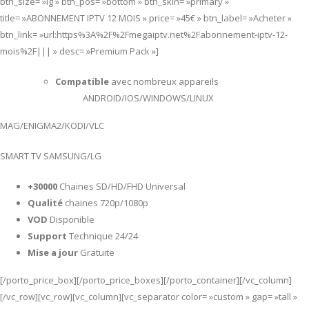
btn_size= »lg » btn_pos= »bottom » btn_skin= »primary »
title= »ABONNEMENT IPTV 12 MOIS » price= »45€ » btn_label= »Acheter »
btn_link= »url:https%3A%2F%2Fmegaiptv.net%2Fabonnement-iptv-12-
mois%2F||| » desc= »Premium Pack »]
Compatible
avec nombreux appareils
ANDROID/IOS/WINDOWS/LINUX
MAG/ENIGMA2/KODI/VLC
SMART TV SAMSUNG/LG
+30000
Chaines SD/HD/FHD Universal
Qualité
chaines 720p/1080p
VOD
Disponible
Support
Technique 24/24
Mise a jour
Gratuite
[/porto_price_box][/porto_price_boxes][/porto_container][/vc_column]
[/vc_row][vc_row][vc_column][vc_separator color= »custom » gap= »tall »