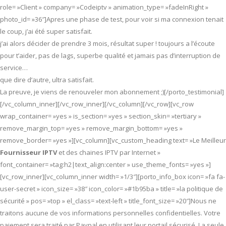
role= »Client » company= »Codeiptv » animation_type= »fadeInRight »
photo_id= »36″]Apres une phase de test, pour voir si ma connexion tenait
le coup, j’ai été super satisfait.
j’ai alors décider de prendre 3 mois, résultat super ! toujours a l’écoute
pour t’aider, pas de lags, superbe qualité et jamais pas d’interruption de
service…
que dire d’autre, ultra satisfait.
La preuve, je viens de renouveler mon abonnement ;)[/porto_testimonial]
[/vc_column_inner][/vc_row_inner][/vc_column][/vc_row][vc_row
wrap_container= »yes » is_section= »yes » section_skin= »tertiary »
remove_margin_top= »yes » remove_margin_bottom= »yes »
remove_border= »yes »][vc_column][vc_custom_heading text= »Le Meilleur
Fournisseur IPTV
et des chaines IPTV par Internet »
font_container= »tag:h2|text_align:center » use_theme_fonts= »yes »]
[vc_row_inner][vc_column_inner width= »1/3″][porto_info_box icon= »fa fa-
user-secret » icon_size= »38″ icon_color= »#1b95ba » title= »la politique de
sécurité » pos= »top » el_class= »text-left » title_font_size= »20″]Nous ne
traitons aucune de vos informations personnelles confidentielles. Votre
paiement sera traité par Paypal en utilisant leur portail sécurisé. La seule