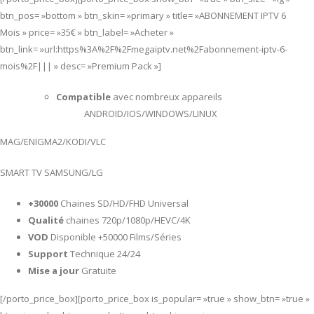
btn_pos= »bottom » btn_skin= »primary » title= »ABONNEMENT IPTV 6
Mois » price= »35€ » btn_label= »Acheter »
btn_link= »url:https%3A%2F%2Fmegaiptv.net%2Fabonnement-iptv-6-
mois%2F||| » desc= »Premium Pack »]
Compatible
avec nombreux appareils
ANDROID/IOS/WINDOWS/LINUX
MAG/ENIGMA2/KODI/VLC
SMART TV SAMSUNG/LG
+30000
Chaines SD/HD/FHD Universal
Qualité
chaines 720p/1080p/HEVC/4K
VOD
Disponible +50000 Films/Séries
Support
Technique 24/24
Mise a jour
Gratuite
[/porto_price_box][porto_price_box is_popular= »true » show_btn= »true »