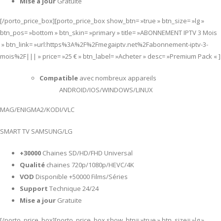
Mise a jour
Gratuite
[/porto_price_box][porto_price_box show_btn= »true » btn_size= »lg »
btn_pos= »bottom » btn_skin= »primary » title= »ABONNEMENT IPTV 3 Mois
» btn_link= »url:https%3A%2F%2Fmegaiptv.net%2Fabonnement-iptv-3-
mois%2F||| » price= »25 € » btn_label= »Acheter » desc= »Premium Pack « ]
Compatible
avec nombreux appareils
ANDROID/IOS/WINDOWS/LINUX
MAG/ENIGMA2/KODI/VLC
SMART TV SAMSUNG/LG
+30000
Chaines SD/HD/FHD Universal
Qualité
chaines 720p/1080p/HEVC/4K
VOD
Disponible +50000 Films/Séries
Support
Technique 24/24
Mise a jour
Gratuite
[/porto_price_box][porto_price_box show_btn= »true » btn_size= »lg »