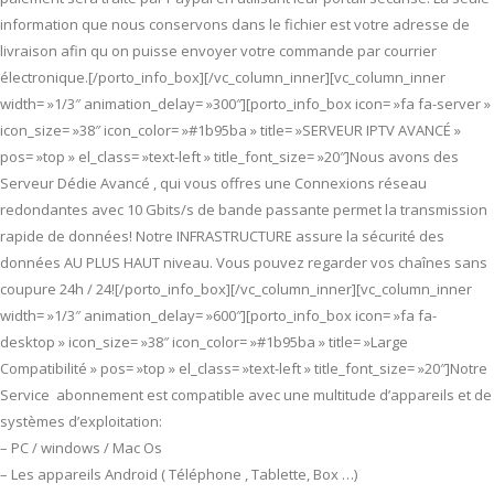
information que nous conservons dans le fichier est votre adresse de
livraison afin qu on puisse envoyer votre commande par courrier
électronique.[/porto_info_box][/vc_column_inner][vc_column_inner
width= »1/3″ animation_delay= »300″][porto_info_box icon= »fa fa-server »
icon_size= »38″ icon_color= »#1b95ba » title= »SERVEUR IPTV AVANCÉ »
pos= »top » el_class= »text-left » title_font_size= »20″]Nous avons des
Serveur Dédie Avancé , qui vous offres une Connexions réseau
redondantes avec 10 Gbits/s de bande passante permet la transmission
rapide de données! Notre INFRASTRUCTURE assure la sécurité des
données AU PLUS HAUT niveau. Vous pouvez regarder vos chaînes sans
coupure 24h / 24![/porto_info_box][/vc_column_inner][vc_column_inner
width= »1/3″ animation_delay= »600″][porto_info_box icon= »fa fa-
desktop » icon_size= »38″ icon_color= »#1b95ba » title= »Large
Compatibilité » pos= »top » el_class= »text-left » title_font_size= »20″]Notre
Service abonnement est compatible avec une multitude d’appareils et de
systèmes d’exploitation:
– PC / windows / Mac Os
– Les appareils Android ( Téléphone , Tablette, Box …)