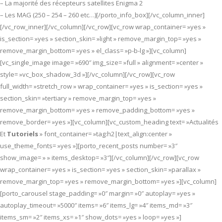
– La majorité des récepteurs satellites Enigma 2
– Les MAG (250 – 254 – 260 etc…)[/porto_info_box][/vc_column_inner]
[/vc_row_inner][/vc_column][/vc_row][vc_row wrap_container= »yes »
is_section= »yes » section_skin= »light » remove_margin_top= »yes »
remove_margin_bottom= »yes » el_class= »p-b-lg »][vc_column]
[vc_single_image image= »690″ img_size= »full » alignment= »center »
style= »vc_box_shadow_3d »][/vc_column][/vc_row][vc_row
full_width= »stretch_row » wrap_container= »yes » is_section= »yes »
section_skin= »tertiary » remove_margin_top= »yes »
remove_margin_bottom= »yes » remove_padding_bottom= »yes »
remove_border= »yes »][vc_column][vc_custom_heading text= »Actualités
Et
Tutoriels
» font_container= »tag:h2|text_align:center »
use_theme_fonts= »yes »][porto_recent_posts number= »3″
show_image= » » items_desktop= »3″][/vc_column][/vc_row][vc_row
wrap_container= »yes » is_section= »yes » section_skin= »parallax »
remove_margin_top= »yes » remove_margin_bottom= »yes »][vc_column]
[porto_carousel stage_padding= »0″ margin= »0″ autoplay= »yes »
autoplay_timeout= »5000″ items= »6″ items_lg= »4″ items_md= »3″
items_sm= »2″ items_xs= »1″ show_dots= »yes » loop= »yes »]