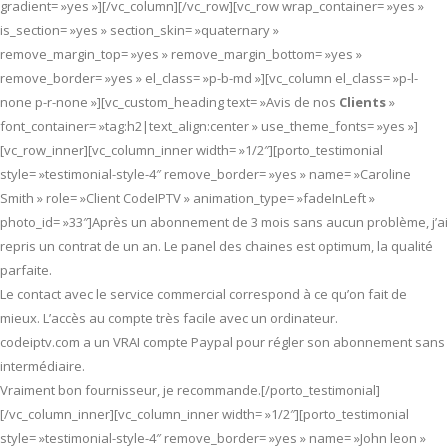
gradient= »yes »][/vc_column][/vc_row][vc_row wrap_container= »yes »
is_section= »yes » section_skin= »quaternary »
remove_margin_top= »yes » remove_margin_bottom= »yes »
remove_border= »yes » el_class= »p-b-md »][vc_column el_class= »p-l-
none p-r-none »][vc_custom_heading text= »Avis de nos
Clients
»
font_container= »tag:h2|text_align:center » use_theme_fonts= »yes »]
[vc_row_inner][vc_column_inner width= »1/2″][porto_testimonial
style= »testimonial-style-4″ remove_border= »yes » name= »Caroline
Smith » role= »Client CodeIPTV » animation_type= »fadeInLeft »
photo_id= »33″]Après un abonnement de 3 mois sans aucun problème, j’ai
repris un contrat de un an. Le panel des chaines est optimum, la qualité
parfaite.
Le contact avec le service commercial correspond à ce qu’on fait de
mieux. L’accès au compte très facile avec un ordinateur.
codeiptv.com a un VRAI compte Paypal pour régler son abonnement sans
intermédiaire.
Vraiment bon fournisseur, je recommande.[/porto_testimonial]
[/vc_column_inner][vc_column_inner width= »1/2″][porto_testimonial
style= »testimonial-style-4″ remove_border= »yes » name= »John leon »