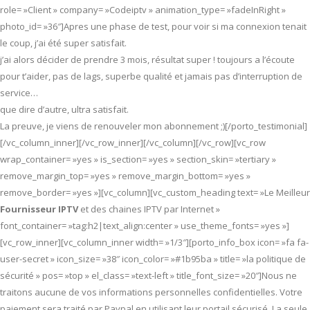
role= »Client » company= »Codeiptv » animation_type= »fadeInRight »
photo_id= »36″]Apres une phase de test, pour voir si ma connexion tenait
le coup, j’ai été super satisfait.
j’ai alors décider de prendre 3 mois, résultat super ! toujours a l’écoute
pour t’aider, pas de lags, superbe qualité et jamais pas d’interruption de
service…
que dire d’autre, ultra satisfait.
La preuve, je viens de renouveler mon abonnement ;)[/porto_testimonial]
[/vc_column_inner][/vc_row_inner][/vc_column][/vc_row][vc_row
wrap_container= »yes » is_section= »yes » section_skin= »tertiary »
remove_margin_top= »yes » remove_margin_bottom= »yes »
remove_border= »yes »][vc_column][vc_custom_heading text= »Le Meilleur
Fournisseur IPTV
et des chaines IPTV par Internet »
font_container= »tag:h2|text_align:center » use_theme_fonts= »yes »]
[vc_row_inner][vc_column_inner width= »1/3″][porto_info_box icon= »fa fa-
user-secret » icon_size= »38″ icon_color= »#1b95ba » title= »la politique de
sécurité » pos= »top » el_class= »text-left » title_font_size= »20″]Nous ne
traitons aucune de vos informations personnelles confidentielles. Votre
paiement sera traité par Paypal en utilisant leur portail sécurisé. La seule