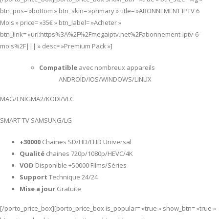
btn_pos= »bottom » btn_skin= »primary » title= »ABONNEMENT IPTV 6
Mois » price= »35€ » btn_label= »Acheter »
btn_link= »url:https%3A%2F%2Fmegaiptv.net%2Fabonnement-iptv-6-
mois%2F||| » desc= »Premium Pack »]
Compatible
avec nombreux appareils
ANDROID/IOS/WINDOWS/LINUX
MAG/ENIGMA2/KODI/VLC
SMART TV SAMSUNG/LG
+30000
Chaines SD/HD/FHD Universal
Qualité
chaines 720p/1080p/HEVC/4K
VOD
Disponible +50000 Films/Séries
Support
Technique 24/24
Mise a jour
Gratuite
[/porto_price_box][porto_price_box is_popular= »true » show_btn= »true »