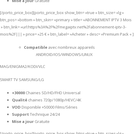
Mise a jour
Gratuite
[/porto_price_box][porto_price_box show_btn= »true » btn_size= »lg »
btn_pos= »bottom » btn_skin= »primary » title= »ABONNEMENT IPTV 3 Mois
» btn_link= »url:https%3A%2F%2Fmegaiptv.net%2Fabonnement-iptv-3-
mois%2F||| » price= »25 € » btn_label= »Acheter » desc= »Premium Pack « ]
Compatible
avec nombreux appareils
ANDROID/IOS/WINDOWS/LINUX
MAG/ENIGMA2/KODI/VLC
SMART TV SAMSUNG/LG
+30000
Chaines SD/HD/FHD Universal
Qualité
chaines 720p/1080p/HEVC/4K
VOD
Disponible +50000 Films/Séries
Support
Technique 24/24
Mise a jour
Gratuite
[/porto_price_box][porto_price_box show_btn= »true » btn_size= »lg »