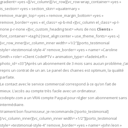
gradient= »yes »][/vc_column][/vc_row][vc_row wrap_container= »yes »
is_section= »yes » section_skin= »quaternary »
remove_margin_top= »yes » remove_margin_bottom= »yes »
remove_border= »yes » el_class= »p-b-md »][vc_column el_class= »p-l-
none p-r-none »][vc_custom_heading text= »Avis de nos
Clients
»
font_container= »tag:h2|text_align:center » use_theme_fonts= »yes »]
[vc_row_inner][vc_column_inner width= »1/2″][porto_testimonial
style= »testimonial-style-4″ remove_border= »yes » name= »Caroline
Smith » role= »Client CodeIPTV » animation_type= »fadeInLeft »
photo_id= »33″]Après un abonnement de 3 mois sans aucun problème, j’ai
repris un contrat de un an. Le panel des chaines est optimum, la qualité
parfaite.
Le contact avec le service commercial correspond à ce qu’on fait de
mieux. L’accès au compte très facile avec un ordinateur.
codeiptv.com a un VRAI compte Paypal pour régler son abonnement sans
intermédiaire.
Vraiment bon fournisseur, je recommande.[/porto_testimonial]
[/vc_column_inner][vc_column_inner width= »1/2″][porto_testimonial
style= »testimonial-style-4″ remove_border= »yes » name= »John leon »