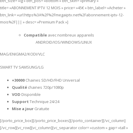
btn_size= »lg » btn_pos= »bottom » btn_skin= »primary »
title= »ABONNEMENT IPTV 12 MOIS » price= »45€ » btn_label= »Acheter »
btn_link= »url:https%3A%2F%2Fmegaiptv.net%2Fabonnement-iptv-12-
mois%2F||| » desc= »Premium Pack »]
Compatible
avec nombreux appareils
ANDROID/IOS/WINDOWS/LINUX
MAG/ENIGMA2/KODI/VLC
SMART TV SAMSUNG/LG
+30000
Chaines SD/HD/FHD Universal
Qualité
chaines 720p/1080p
VOD
Disponible
Support
Technique 24/24
Mise a jour
Gratuite
[/porto_price_box][/porto_price_boxes][/porto_container][/vc_column]
[/vc_row][vc_row][vc_column][vc_separator color= »custom » gap= »tall »