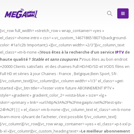
[vc_row full_width= »stretch_row » wrap_container= »yes »
el_class= »home-intro » css= ».vc_custom_1467186518071{background-
color: #1a1c2b !important;} »][vc_column width= »2/3″][vc_column_text
el_class= »m-b-none »]
Vous êtes à la recherche d’un service
IPTV
de
haute qualité ?
Stable et sans coupures ?
Vous êtes au bon endroit
+20000 Clients satisfaits et des chaines Full HD/HD/SD et VODS films en
Full HD et séries à jour Chaines : France , Belgique,Bein Sport, Sfr.
[/vc_column_text][/vc_column][vc_column width= »1/3″ el_class= »get-
started »][vc_btn title= »Tester votre future ABONNEMENT IPTV »
style= »gradient » gradient_color_2= »vista-blue » size= »lg »
skin= »primary » link= »url:http%3A%2F%2Fmegaiptv.net%2Ftest-iptv-
24h%2F||| » el_class= »m-b-none »][vc_column_text el_class= »m-b-none
learn-more »]Avant de l’acheter, c’est possible ![/vc_column_text]
[/vc_column][/vc_row][vc_row wrap_container= »yes » el_class= »p-t-xxl p-
b-xl »][vc_column][vc_custom_heading text= »
Le meilleur abonnement