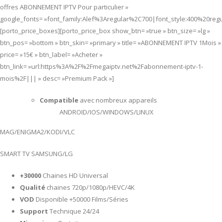
offres ABONNEMENT IPTV Pour particulier »
google_fonts= »font_family:Alef%3Aregular%2C700|font_style:400%20re
[porto_price_boxes][porto_price_box show_btn= »true » btn_size= »lg »
btn_pos= »bottom » btn_skin= »primary » title= »ABONNEMENT IPTV 1Mois »
price= »15€ » btn_label= »Acheter »
btn_link= »url:https%3A%2F%2Fmegaiptv.net%2Fabonnement-iptv-1-
mois%2F||| » desc= »Premium Pack »]
Compatible
avec nombreux appareils
ANDROID/IOS/WINDOWS/LINUX
MAG/ENIGMA2/KODI/VLC
SMART TV SAMSUNG/LG
+30000
Chaines HD Universal
Qualité
chaines 720p/1080p/HEVC/4K
VOD
Disponible +50000 Films/Séries
Support
Technique 24/24