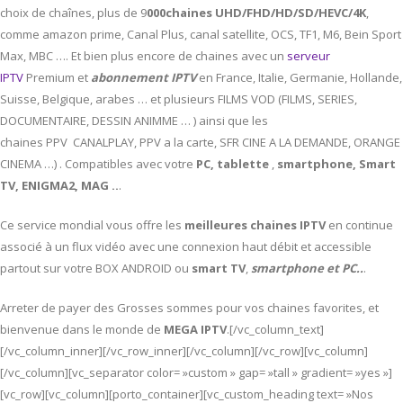
choix de chaînes, plus de 9
000chaines UHD/FHD/HD/SD/HEVC/4K
,
comme amazon prime, Canal Plus, canal satellite, OCS, TF1, M6, Bein Sport
Max, MBC …. Et bien plus encore de chaines avec un
serveur
IPTV
Premium et
abonnement IPTV
en France, Italie, Germanie, Hollande,
Suisse, Belgique, arabes … et plusieurs FILMS VOD (FILMS, SERIES,
DOCUMENTAIRE, DESSIN ANIMME … ) ainsi que les
chaines PPV CANALPLAY, PPV a la carte, SFR CINE A LA DEMANDE, ORANGE
CINEMA …) . Compatibles avec votre
PC,
tablette
,
smartphone, Smart
TV, ENIGMA2, MAG ..
.
Ce service mondial vous offre les
meilleures chaines IPTV
en continue
associé à un flux vidéo avec une connexion haut débit et accessible
partout sur votre BOX ANDROID ou
smart TV
,
smartphone et PC..
.
Arreter de payer des Grosses sommes pour vos chaines favorites, et
bienvenue dans le monde de
MEGA IPTV
.[/vc_column_text]
[/vc_column_inner][/vc_row_inner][/vc_column][/vc_row][vc_column]
[/vc_column][vc_separator color= »custom » gap= »tall » gradient= »yes »]
[vc_row][vc_column][porto_container][vc_custom_heading text= »Nos