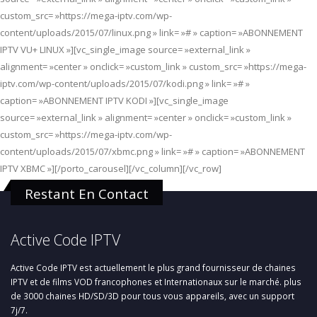
custom_src= »https://mega-iptv.com/wp-
content/uploads/2015/07/linux.png » link= »# » caption= »ABONNEMENT
IPTV VU+ LINUX »][vc_single_image source= »external_link »
alignment= »center » onclick= »custom_link » custom_src= »https://mega-
iptv.com/wp-content/uploads/2015/07/kodi.png » link= »# »
caption= »ABONNEMENT IPTV KODI »][vc_single_image
source= »external_link » alignment= »center » onclick= »custom_link »
custom_src= »https://mega-iptv.com/wp-
content/uploads/2015/07/xbmc.png » link= »# » caption= »ABONNEMENT
IPTV XBMC »][/porto_carousel][/vc_column][/vc_row]
Restant En Contact
Active Code IPTV
Active Code IPTV est actuellement le plus grand fournisseur de chaines
IPTV et de films VOD francophones et Internationaux sur le marché. plus
de 3000 chaines HD/SD/3D pour tous vous appareils, avec un support
7j/7.