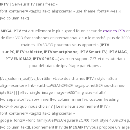
IPTV
| Serveur IPTV sans freez »
font_container= »tag:h2|text_align:center » use_theme_fonts= »yes »]
[vc_column_text]
MEGA IPTV
est actuellement le plus grand fournisseur de
chaines IPTV
et
de films VOD francophones et Internationaux sur le marché. plus de 3000
chaines HD/SD/3D pour tous vous appareils (
IPTV
sur PC
,
IPTV
tablette
,
IPTV
smartphone, IPTV Smart TV, IPTV MAG,
IPTV ENIGMA2, IPTV SPARK …
) avec un support 7j/7 et des tutoriaux
pour débutant de iptv étape par étapes .
[/vc_column_text][vc_btn title= »Liste des chaines IPTV » style= »3d »
align= »center » link= »url:http%3A%2F%2Fmegaiptv.net%2Fnos-chaines-
iptv%2F||| »][vc_single_image image= »685″ img_size= »full »]
[vc_separator][vc_row_inner][vc_column_inner][vc_custom_heading
text= »Pourquoi nous choisir ? | Le meilleur abonnement IPTV »
font_container= »tag:h2|text_align:center »
google_fonts= »font_family:Alef%3Aregular%2C700|font_style:400%20re
[vc_column_text]L’abonnement IPTV de
MEGAIPTV
Vous propose un large