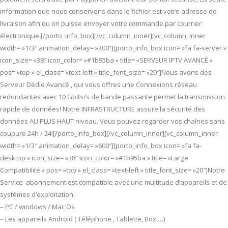
information que nous conservons dans le fichier est votre adresse de
livraison afin qu on puisse envoyer votre commande par courrier
électronique.[/porto_info_box][/vc_column_inner][vc_column_inner
width= »1/3″ animation_delay= »300″][porto_info_box icon= »fa fa-server »
icon_size= »38″ icon_color= »#1b95ba » title= »SERVEUR IPTV AVANCÉ »
pos= »top » el_class= »text-left » title_font_size= »20″]Nous avons des
Serveur Dédie Avancé , qui vous offres une Connexions réseau
redondantes avec 10 Gbits/s de bande passante permet la transmission
rapide de données! Notre INFRASTRUCTURE assure la sécurité des
données AU PLUS HAUT niveau. Vous pouvez regarder vos chaînes sans
coupure 24h / 24![/porto_info_box][/vc_column_inner][vc_column_inner
width= »1/3″ animation_delay= »600″][porto_info_box icon= »fa fa-
desktop » icon_size= »38″ icon_color= »#1b95ba » title= »Large
Compatibilité » pos= »top » el_class= »text-left » title_font_size= »20″]Notre
Service abonnement est compatible avec une multitude d’appareils et de
systèmes d’exploitation:
– PC / windows / Mac Os
– Les appareils Android ( Téléphone , Tablette, Box …)