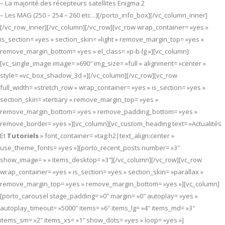
– La majorité des récepteurs satellites Enigma 2
– Les MAG (250 – 254 – 260 etc…)[/porto_info_box][/vc_column_inner]
[/vc_row_inner][/vc_column][/vc_row][vc_row wrap_container= »yes »
is_section= »yes » section_skin= »light » remove_margin_top= »yes »
remove_margin_bottom= »yes » el_class= »p-b-lg »][vc_column]
[vc_single_image image= »690″ img_size= »full » alignment= »center »
style= »vc_box_shadow_3d »][/vc_column][/vc_row][vc_row
full_width= »stretch_row » wrap_container= »yes » is_section= »yes »
section_skin= »tertiary » remove_margin_top= »yes »
remove_margin_bottom= »yes » remove_padding_bottom= »yes »
remove_border= »yes »][vc_column][vc_custom_heading text= »Actualités
Et
Tutoriels
» font_container= »tag:h2|text_align:center »
use_theme_fonts= »yes »][porto_recent_posts number= »3″
show_image= » » items_desktop= »3″][/vc_column][/vc_row][vc_row
wrap_container= »yes » is_section= »yes » section_skin= »parallax »
remove_margin_top= »yes » remove_margin_bottom= »yes »][vc_column]
[porto_carousel stage_padding= »0″ margin= »0″ autoplay= »yes »
autoplay_timeout= »5000″ items= »6″ items_lg= »4″ items_md= »3″
items_sm= »2″ items_xs= »1″ show_dots= »yes » loop= »yes »]