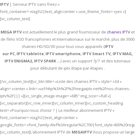
IPTV
| Serveur IPTV sans freez »
font_container= »tag:h2|text_align:center » use_theme_fonts= »yes »]
[vc_column_text]
MEGA IPTV
est actuellement le plus grand fournisseur de
chaines IPTV
et
de films VOD francophones et Internationaux sur le marché. plus de 3000
chaines HD/SD/3D pour tous vous appareils (
IPTV
sur PC
,
IPTV
tablette
,
IPTV
smartphone, IPTV Smart TV, IPTV MAG,
IPTV ENIGMA2, IPTV SPARK …
) avec un support 7j/7 et des tutoriaux
pour débutant de iptv étape par étapes .
[/vc_column_text][vc_btn title= »Liste des chaines IPTV » style= »3d »
align= »center » link= »url:http%3A%2F%2Fmegaiptv.net%2Fnos-chaines-
iptv%2F||| »][vc_single_image image= »685″ img_size= »full »]
[vc_separator][vc_row_inner][vc_column_inner][vc_custom_heading
text= »Pourquoi nous choisir ? | Le meilleur abonnement IPTV »
font_container= »tag:h2|text_align:center »
google_fonts= »font_family:Alef%3Aregular%2C700|font_style:400%20re
[vc_column_text]L’abonnement IPTV de
MEGAIPTV
Vous propose un large