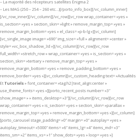
– La majorité des récepteurs satellites Enigma 2
– Les MAG (250 – 254 – 260 etc…)[/porto_info_box][/vc_column_inner]
[/vc_row_inner][/vc_column][/vc_row][vc_row wrap_container= »yes »
is_section= »yes » section_skin= »light » remove_margin_top= »yes »
remove_margin_bottom= »yes » el_class= »p-b-lg »][vc_column]
[vc_single_image image= »690″ img_size= »full » alignment= »center »
style= »vc_box_shadow_3d »][/vc_column][/vc_row][vc_row
full_width= »stretch_row » wrap_container= »yes » is_section= »yes »
section_skin= »tertiary » remove_margin_top= »yes »
remove_margin_bottom= »yes » remove_padding_bottom= »yes »
remove_border= »yes »][vc_column][vc_custom_heading text= »Actualités
Et
Tutoriels
» font_container= »tag:h2|text_align:center »
use_theme_fonts= »yes »][porto_recent_posts number= »3″
show_image= » » items_desktop= »3″][/vc_column][/vc_row][vc_row
wrap_container= »yes » is_section= »yes » section_skin= »parallax »
remove_margin_top= »yes » remove_margin_bottom= »yes »][vc_column]
[porto_carousel stage_padding= »0″ margin= »0″ autoplay= »yes »
autoplay_timeout= »5000″ items= »6″ items_lg= »4″ items_md= »3″
items_sm= »2″ items_xs= »1″ show_dots= »yes » loop= »yes »]