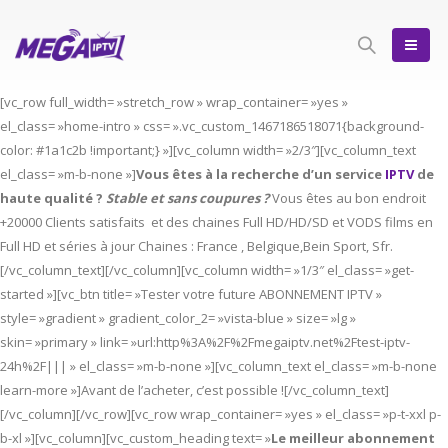
[vc_row full_width= »stretch_row » wrap_container= »yes »
el_class= »home-intro » css= ».vc_custom_1467186518071{background-
color: #1a1c2b !important;} »][vc_column width= »2/3″][vc_column_text
el_class= »m-b-none »]
Vous êtes à la recherche d’un service
IPTV
de
haute qualité ?
Stable et sans coupures ?
Vous êtes au bon endroit
+20000 Clients satisfaits et des chaines Full HD/HD/SD et VODS films en
Full HD et séries à jour Chaines : France , Belgique,Bein Sport, Sfr.
[/vc_column_text][/vc_column][vc_column width= »1/3″ el_class= »get-
started »][vc_btn title= »Tester votre future ABONNEMENT IPTV »
style= »gradient » gradient_color_2= »vista-blue » size= »lg »
skin= »primary » link= »url:http%3A%2F%2Fmegaiptv.net%2Ftest-iptv-
24h%2F||| » el_class= »m-b-none »][vc_column_text el_class= »m-b-none
learn-more »]Avant de l’acheter, c’est possible ![/vc_column_text]
[/vc_column][/vc_row][vc_row wrap_container= »yes » el_class= »p-t-xxl p-
b-xl »][vc_column][vc_custom_heading text= »
Le meilleur abonnement