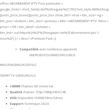
offres ABONNEMENT IPTV Pour particulier »
google_fonts= »font_family:Alef%3Aregular%2C700|font_style:400%20re
[porto_price_boxes][porto_price_box show_btn= »true » btn_size= »lg »
btn_pos= »bottom » btn_skin= »primary » title= »ABONNEMENT IPTV 1Mois »
price= »15€ » btn_label= »Acheter »
btn_link= »url:https%3A%2F%2Fmegaiptv.net%2Fabonnement-iptv-1-
mois%2F||| » desc= »Premium Pack »]
Compatible
avec nombreux appareils
ANDROID/IOS/WINDOWS/LINUX
MAG/ENIGMA2/KODI/VLC
SMART TV SAMSUNG/LG
+30000
Chaines HD Universal
Qualité
chaines 720p/1080p/HEVC/4K
VOD
Disponible +50000 Films/Séries
Support
Technique 24/24