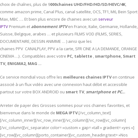
choix de chaînes, plus de 9
000chaines UHD/FHD/HD/SD/HEVC/4K
,
comme amazon prime, Canal Plus, canal satellite, OCS, TF1, M6, Bein Sport
Max, MBC …. Et bien plus encore de chaines avec un
serveur
IPTV
Premium et
abonnement IPTV
en France, Italie, Germanie, Hollande,
Suisse, Belgique, arabes … et plusieurs FILMS VOD (FILMS, SERIES,
DOCUMENTAIRE, DESSIN ANIMME … ) ainsi que les
chaines PPV CANALPLAY, PPV a la carte, SFR CINE A LA DEMANDE, ORANGE
CINEMA …) . Compatibles avec votre
PC,
tablette
,
smartphone, Smart
TV, ENIGMA2, MAG ..
.
Ce service mondial vous offre les
meilleures chaines IPTV
en continue
associé à un flux vidéo avec une connexion haut débit et accessible
partout sur votre BOX ANDROID ou
smart TV
,
smartphone et PC..
.
Arreter de payer des Grosses sommes pour vos chaines favorites, et
bienvenue dans le monde de
MEGA IPTV
.[/vc_column_text]
[/vc_column_inner][/vc_row_inner][/vc_column][/vc_row][vc_column]
[/vc_column][vc_separator color= »custom » gap= »tall » gradient= »yes »]
[vc_row][vc_column][porto_container][vc_custom_heading text= »Nos