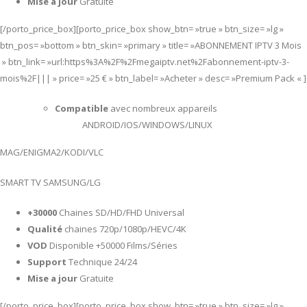
Mise a jour
Gratuite
[/porto_price_box][porto_price_box show_btn= »true » btn_size= »lg »
btn_pos= »bottom » btn_skin= »primary » title= »ABONNEMENT IPTV 3 Mois
» btn_link= »url:https%3A%2F%2Fmegaiptv.net%2Fabonnement-iptv-3-
mois%2F||| » price= »25 € » btn_label= »Acheter » desc= »Premium Pack « ]
Compatible
avec nombreux appareils
ANDROID/IOS/WINDOWS/LINUX
MAG/ENIGMA2/KODI/VLC
SMART TV SAMSUNG/LG
+30000
Chaines SD/HD/FHD Universal
Qualité
chaines 720p/1080p/HEVC/4K
VOD
Disponible +50000 Films/Séries
Support
Technique 24/24
Mise a jour
Gratuite
[/porto_price_box][porto_price_box show_btn= »true » btn_size= »lg »