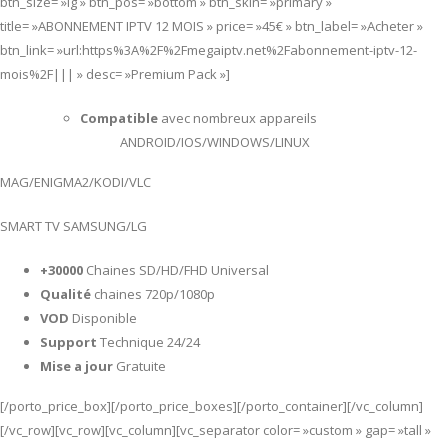
btn_size= »lg » btn_pos= »bottom » btn_skin= »primary »
title= »ABONNEMENT IPTV 12 MOIS » price= »45€ » btn_label= »Acheter »
btn_link= »url:https%3A%2F%2Fmegaiptv.net%2Fabonnement-iptv-12-
mois%2F||| » desc= »Premium Pack »]
Compatible
avec nombreux appareils
ANDROID/IOS/WINDOWS/LINUX
MAG/ENIGMA2/KODI/VLC
SMART TV SAMSUNG/LG
+30000
Chaines SD/HD/FHD Universal
Qualité
chaines 720p/1080p
VOD
Disponible
Support
Technique 24/24
Mise a jour
Gratuite
[/porto_price_box][/porto_price_boxes][/porto_container][/vc_column]
[/vc_row][vc_row][vc_column][vc_separator color= »custom » gap= »tall »