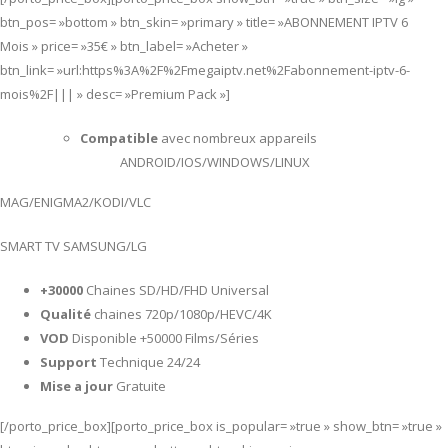
btn_pos= »bottom » btn_skin= »primary » title= »ABONNEMENT IPTV 6
Mois » price= »35€ » btn_label= »Acheter »
btn_link= »url:https%3A%2F%2Fmegaiptv.net%2Fabonnement-iptv-6-
mois%2F||| » desc= »Premium Pack »]
Compatible
avec nombreux appareils
ANDROID/IOS/WINDOWS/LINUX
MAG/ENIGMA2/KODI/VLC
SMART TV SAMSUNG/LG
+30000
Chaines SD/HD/FHD Universal
Qualité
chaines 720p/1080p/HEVC/4K
VOD
Disponible +50000 Films/Séries
Support
Technique 24/24
Mise a jour
Gratuite
[/porto_price_box][porto_price_box is_popular= »true » show_btn= »true »