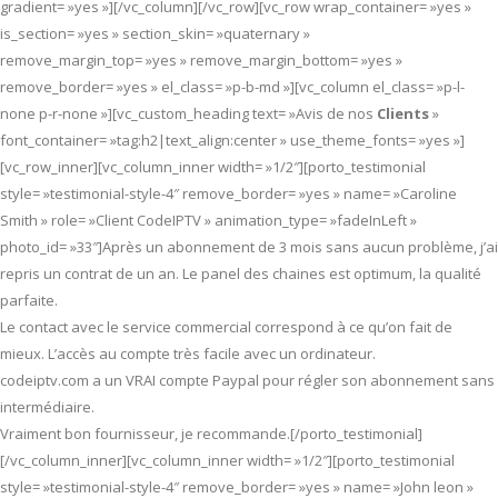
gradient= »yes »][/vc_column][/vc_row][vc_row wrap_container= »yes »
is_section= »yes » section_skin= »quaternary »
remove_margin_top= »yes » remove_margin_bottom= »yes »
remove_border= »yes » el_class= »p-b-md »][vc_column el_class= »p-l-
none p-r-none »][vc_custom_heading text= »Avis de nos
Clients
»
font_container= »tag:h2|text_align:center » use_theme_fonts= »yes »]
[vc_row_inner][vc_column_inner width= »1/2″][porto_testimonial
style= »testimonial-style-4″ remove_border= »yes » name= »Caroline
Smith » role= »Client CodeIPTV » animation_type= »fadeInLeft »
photo_id= »33″]Après un abonnement de 3 mois sans aucun problème, j’ai
repris un contrat de un an. Le panel des chaines est optimum, la qualité
parfaite.
Le contact avec le service commercial correspond à ce qu’on fait de
mieux. L’accès au compte très facile avec un ordinateur.
codeiptv.com a un VRAI compte Paypal pour régler son abonnement sans
intermédiaire.
Vraiment bon fournisseur, je recommande.[/porto_testimonial]
[/vc_column_inner][vc_column_inner width= »1/2″][porto_testimonial
style= »testimonial-style-4″ remove_border= »yes » name= »John leon »