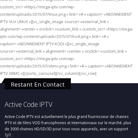
custom_src= »https://mega-iptv.com/wp-
content/uploads/2015/07/linux.png » link= »# » caption= »ABONNEMENT
IPTV VU+ LINUX »][vc_single_image source= »external_link »
alignment= »center » onclick= »custom_link » custom_src= »https://mega-
iptv.com/wp-content/uploads/2015/07/kodi.png » link= »# »
caption= »ABONNEMENT IPTV KODI »][vc_single_image
source= »external_link » alignment= »center » onclick= »custom_link »
custom_src= »https://mega-iptv.com/wp-
content/uploads/2015/07/xbmc.png » link= »# » caption= »ABONNEMENT
IPTV XBMC »][/porto_carousel][/vc_column][/vc_row]
Restant En Contact
Active Code IPTV
Active Code IPTV est actuellement le plus grand fournisseur de chaines
IPTV et de films VOD francophones et Internationaux sur le marché. plus
de 3000 chaines HD/SD/3D pour tous vous appareils, avec un support
7j/7.