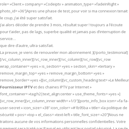
role= »Client » company= »Codeiptv » animation_type= »fadeInRight »
photo_id= »36″]Apres une phase de test, pour voir si ma connexion tenait
le coup, j’ai été super satisfait.
j’ai alors décider de prendre 3 mois, résultat super ! toujours a l’écoute
pour t’aider, pas de lags, superbe qualité et jamais pas d’interruption de
service…
que dire d’autre, ultra satisfait.
La preuve, je viens de renouveler mon abonnement ;)[/porto_testimonial]
[/vc_column_inner][/vc_row_inner][/vc_column][/vc_row][vc_row
wrap_container= »yes » is_section= »yes » section_skin= »tertiary »
remove_margin_top= »yes » remove_margin_bottom= »yes »
remove_border= »yes »][vc_column][vc_custom_heading text= »Le Meilleur
Fournisseur IPTV
et des chaines IPTV par Internet »
font_container= »tag:h2|text_align:center » use_theme_fonts= »yes »]
[vc_row_inner][vc_column_inner width= »1/3″][porto_info_box icon= »fa fa-
user-secret » icon_size= »38″ icon_color= »#1b95ba » title= »la politique de
sécurité » pos= »top » el_class= »text-left » title_font_size= »20″]Nous ne
traitons aucune de vos informations personnelles confidentielles. Votre
paiement sera traité par Paypal en utilisant leur portail sécurisé. La seule