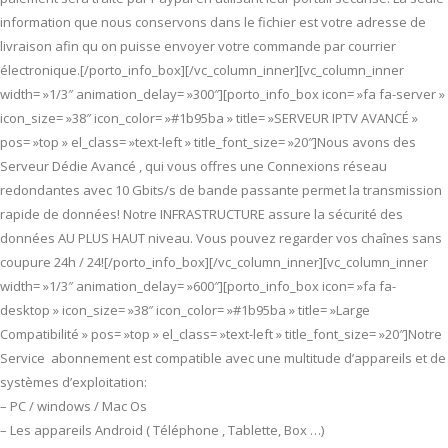
information que nous conservons dans le fichier est votre adresse de
livraison afin qu on puisse envoyer votre commande par courrier
électronique.[/porto_info_box][/vc_column_inner][vc_column_inner
width= »1/3″ animation_delay= »300″][porto_info_box icon= »fa fa-server »
icon_size= »38″ icon_color= »#1b95ba » title= »SERVEUR IPTV AVANCÉ »
pos= »top » el_class= »text-left » title_font_size= »20″]Nous avons des
Serveur Dédie Avancé , qui vous offres une Connexions réseau
redondantes avec 10 Gbits/s de bande passante permet la transmission
rapide de données! Notre INFRASTRUCTURE assure la sécurité des
données AU PLUS HAUT niveau. Vous pouvez regarder vos chaînes sans
coupure 24h / 24![/porto_info_box][/vc_column_inner][vc_column_inner
width= »1/3″ animation_delay= »600″][porto_info_box icon= »fa fa-
desktop » icon_size= »38″ icon_color= »#1b95ba » title= »Large
Compatibilité » pos= »top » el_class= »text-left » title_font_size= »20″]Notre
Service abonnement est compatible avec une multitude d’appareils et de
systèmes d’exploitation:
– PC / windows / Mac Os
– Les appareils Android ( Téléphone , Tablette, Box …)