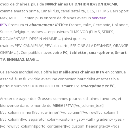
choix de chaînes, plus de 9
000chaines UHD/FHD/HD/SD/HEVC/4K
,
comme amazon prime, Canal Plus, canal satellite, OCS, TF1, M6, Bein Sport
Max, MBC …. Et bien plus encore de chaines avec un
serveur
IPTV
Premium et
abonnement IPTV
en France, Italie, Germanie, Hollande,
Suisse, Belgique, arabes … et plusieurs FILMS VOD (FILMS, SERIES,
DOCUMENTAIRE, DESSIN ANIMME … ) ainsi que les
chaines PPV CANALPLAY, PPV a la carte, SFR CINE A LA DEMANDE, ORANGE
CINEMA …) . Compatibles avec votre
PC,
tablette
,
smartphone, Smart
TV, ENIGMA2, MAG ..
.
Ce service mondial vous offre les
meilleures chaines IPTV
en continue
associé à un flux vidéo avec une connexion haut débit et accessible
partout sur votre BOX ANDROID ou
smart TV
,
smartphone et PC..
.
Arreter de payer des Grosses sommes pour vos chaines favorites, et
bienvenue dans le monde de
MEGA IPTV
.[/vc_column_text]
[/vc_column_inner][/vc_row_inner][/vc_column][/vc_row][vc_column]
[/vc_column][vc_separator color= »custom » gap= »tall » gradient= »yes »]
[vc_row][vc_column][porto_container][vc_custom_heading text= »Nos