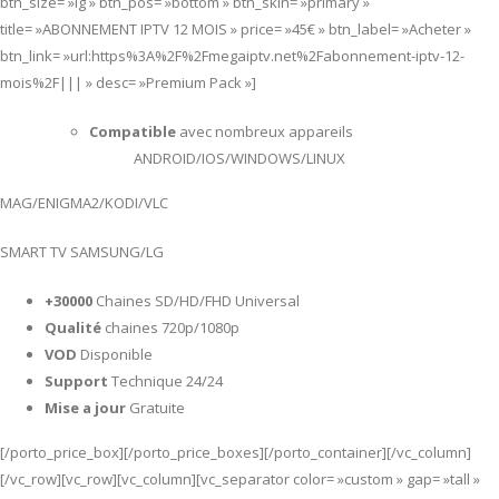
btn_size= »lg » btn_pos= »bottom » btn_skin= »primary »
title= »ABONNEMENT IPTV 12 MOIS » price= »45€ » btn_label= »Acheter »
btn_link= »url:https%3A%2F%2Fmegaiptv.net%2Fabonnement-iptv-12-
mois%2F||| » desc= »Premium Pack »]
Compatible
avec nombreux appareils
ANDROID/IOS/WINDOWS/LINUX
MAG/ENIGMA2/KODI/VLC
SMART TV SAMSUNG/LG
+30000
Chaines SD/HD/FHD Universal
Qualité
chaines 720p/1080p
VOD
Disponible
Support
Technique 24/24
Mise a jour
Gratuite
[/porto_price_box][/porto_price_boxes][/porto_container][/vc_column]
[/vc_row][vc_row][vc_column][vc_separator color= »custom » gap= »tall »