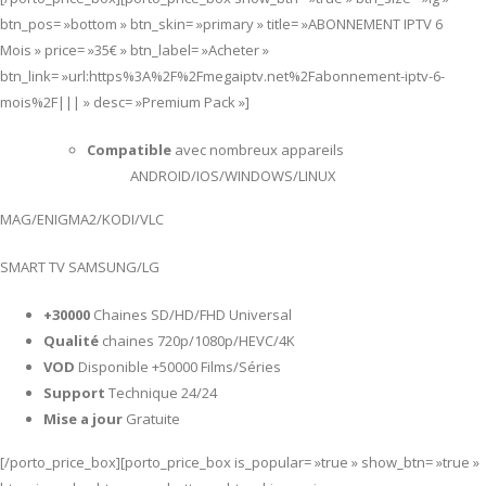
btn_pos= »bottom » btn_skin= »primary » title= »ABONNEMENT IPTV 6
Mois » price= »35€ » btn_label= »Acheter »
btn_link= »url:https%3A%2F%2Fmegaiptv.net%2Fabonnement-iptv-6-
mois%2F||| » desc= »Premium Pack »]
Compatible
avec nombreux appareils
ANDROID/IOS/WINDOWS/LINUX
MAG/ENIGMA2/KODI/VLC
SMART TV SAMSUNG/LG
+30000
Chaines SD/HD/FHD Universal
Qualité
chaines 720p/1080p/HEVC/4K
VOD
Disponible +50000 Films/Séries
Support
Technique 24/24
Mise a jour
Gratuite
[/porto_price_box][porto_price_box is_popular= »true » show_btn= »true »