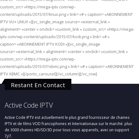
custom_src= »https://mega-iptv.com/wp-
content/uploads/2015/07/linux.png » link= »# » caption= »ABONNEMENT
IPTV VU+ LINUX »][vc_single_image source= »external_link »
alignment= »center » onclick= »custom_link » custom_src= »https://mega-
iptv.com/wp-content/uploads/2015/07/kodi.png » link= »# »
caption= »ABONNEMENT IPTV KODI »][vc_single_image
source= »external_link » alignment= »center » onclick= »custom_link »
custom_src= »https://mega-iptv.com/wp-
content/uploads/2015/07/xbmc.png » link= »# » caption= »ABONNEMENT
IPTV XBMC »][/porto_carousel][/vc_column][/vc_row]
Restant En Contact
Active Code IPTV
Active Code IPTV est actuellement le plus grand fournisseur de chaines
IPTV et de films VOD francophones et Internationaux sur le marché. plus
de 3000 chaines HD/SD/3D pour tous vous appareils, avec un support
7j/7.