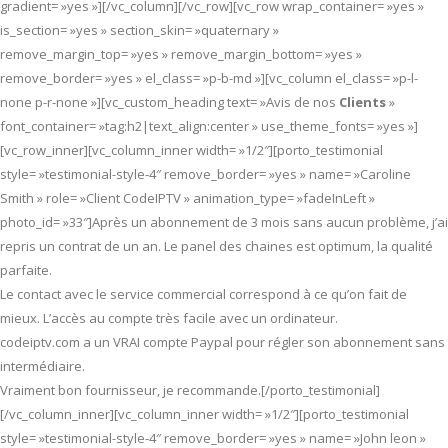
gradient= »yes »][/vc_column][/vc_row][vc_row wrap_container= »yes »
is_section= »yes » section_skin= »quaternary »
remove_margin_top= »yes » remove_margin_bottom= »yes »
remove_border= »yes » el_class= »p-b-md »][vc_column el_class= »p-l-
none p-r-none »][vc_custom_heading text= »Avis de nos
Clients
»
font_container= »tag:h2|text_align:center » use_theme_fonts= »yes »]
[vc_row_inner][vc_column_inner width= »1/2″][porto_testimonial
style= »testimonial-style-4″ remove_border= »yes » name= »Caroline
Smith » role= »Client CodeIPTV » animation_type= »fadeInLeft »
photo_id= »33″]Après un abonnement de 3 mois sans aucun problème, j’ai
repris un contrat de un an. Le panel des chaines est optimum, la qualité
parfaite.
Le contact avec le service commercial correspond à ce qu’on fait de
mieux. L’accès au compte très facile avec un ordinateur.
codeiptv.com a un VRAI compte Paypal pour régler son abonnement sans
intermédiaire.
Vraiment bon fournisseur, je recommande.[/porto_testimonial]
[/vc_column_inner][vc_column_inner width= »1/2″][porto_testimonial
style= »testimonial-style-4″ remove_border= »yes » name= »John leon »