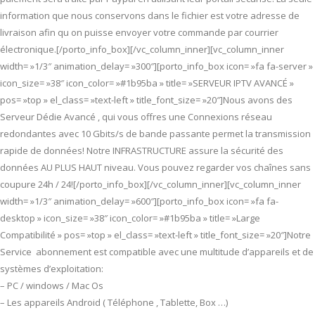
information que nous conservons dans le fichier est votre adresse de
livraison afin qu on puisse envoyer votre commande par courrier
électronique.[/porto_info_box][/vc_column_inner][vc_column_inner
width= »1/3″ animation_delay= »300″][porto_info_box icon= »fa fa-server »
icon_size= »38″ icon_color= »#1b95ba » title= »SERVEUR IPTV AVANCÉ »
pos= »top » el_class= »text-left » title_font_size= »20″]Nous avons des
Serveur Dédie Avancé , qui vous offres une Connexions réseau
redondantes avec 10 Gbits/s de bande passante permet la transmission
rapide de données! Notre INFRASTRUCTURE assure la sécurité des
données AU PLUS HAUT niveau. Vous pouvez regarder vos chaînes sans
coupure 24h / 24![/porto_info_box][/vc_column_inner][vc_column_inner
width= »1/3″ animation_delay= »600″][porto_info_box icon= »fa fa-
desktop » icon_size= »38″ icon_color= »#1b95ba » title= »Large
Compatibilité » pos= »top » el_class= »text-left » title_font_size= »20″]Notre
Service abonnement est compatible avec une multitude d’appareils et de
systèmes d’exploitation:
– PC / windows / Mac Os
– Les appareils Android ( Téléphone , Tablette, Box …)