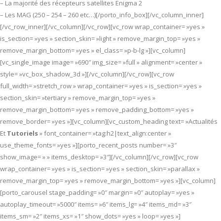
– La majorité des récepteurs satellites Enigma 2
– Les MAG (250 – 254 – 260 etc…)[/porto_info_box][/vc_column_inner]
[/vc_row_inner][/vc_column][/vc_row][vc_row wrap_container= »yes »
is_section= »yes » section_skin= »light » remove_margin_top= »yes »
remove_margin_bottom= »yes » el_class= »p-b-lg »][vc_column]
[vc_single_image image= »690″ img_size= »full » alignment= »center »
style= »vc_box_shadow_3d »][/vc_column][/vc_row][vc_row
full_width= »stretch_row » wrap_container= »yes » is_section= »yes »
section_skin= »tertiary » remove_margin_top= »yes »
remove_margin_bottom= »yes » remove_padding_bottom= »yes »
remove_border= »yes »][vc_column][vc_custom_heading text= »Actualités
Et
Tutoriels
» font_container= »tag:h2|text_align:center »
use_theme_fonts= »yes »][porto_recent_posts number= »3″
show_image= » » items_desktop= »3″][/vc_column][/vc_row][vc_row
wrap_container= »yes » is_section= »yes » section_skin= »parallax »
remove_margin_top= »yes » remove_margin_bottom= »yes »][vc_column]
[porto_carousel stage_padding= »0″ margin= »0″ autoplay= »yes »
autoplay_timeout= »5000″ items= »6″ items_lg= »4″ items_md= »3″
items_sm= »2″ items_xs= »1″ show_dots= »yes » loop= »yes »]