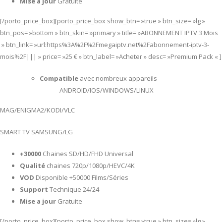
Mise a jour
Gratuite
[/porto_price_box][porto_price_box show_btn= »true » btn_size= »lg »
btn_pos= »bottom » btn_skin= »primary » title= »ABONNEMENT IPTV 3 Mois
» btn_link= »url:https%3A%2F%2Fmegaiptv.net%2Fabonnement-iptv-3-
mois%2F||| » price= »25 € » btn_label= »Acheter » desc= »Premium Pack « ]
Compatible
avec nombreux appareils
ANDROID/IOS/WINDOWS/LINUX
MAG/ENIGMA2/KODI/VLC
SMART TV SAMSUNG/LG
+30000
Chaines SD/HD/FHD Universal
Qualité
chaines 720p/1080p/HEVC/4K
VOD
Disponible +50000 Films/Séries
Support
Technique 24/24
Mise a jour
Gratuite
[/porto_price_box][porto_price_box show_btn= »true » btn_size= »lg »