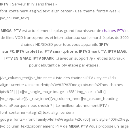
IPTV
| Serveur IPTV sans freez »
font_container= »tag:h2|text_align:center » use_theme_fonts= »yes »]
[vc_column_text]
MEGA IPTV
est actuellement le plus grand fournisseur de
chaines IPTV
et
de films VOD francophones et Internationaux sur le marché. plus de 3000
chaines HD/SD/3D pour tous vous appareils (
IPTV
sur PC
,
IPTV
tablette
,
IPTV
smartphone, IPTV Smart TV, IPTV MAG,
IPTV ENIGMA2, IPTV SPARK …
) avec un support 7j/7 et des tutoriaux
pour débutant de iptv étape par étapes .
[/vc_column_text][vc_btn title= »Liste des chaines IPTV » style= »3d »
align= »center » link= »url:http%3A%2F%2Fmegaiptv.net%2Fnos-chaines-
iptv%2F||| »][vc_single_image image= »685″ img_size= »full »]
[vc_separator][vc_row_inner][vc_column_inner][vc_custom_heading
text= »Pourquoi nous choisir ? | Le meilleur abonnement IPTV »
font_container= »tag:h2|text_align:center »
google_fonts= »font_family:Alef%3Aregular%2C700|font_style:400%20re
[vc_column_text]L’abonnement IPTV de
MEGAIPTV
Vous propose un large