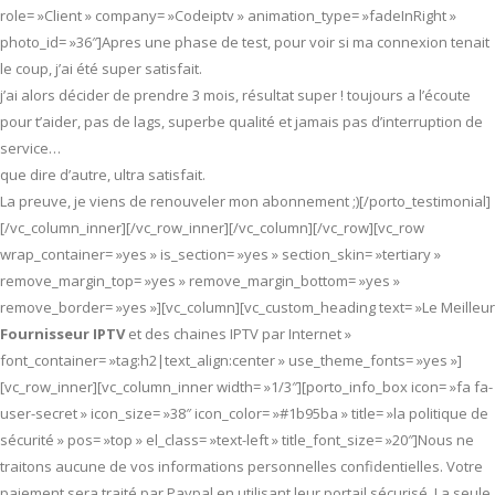
role= »Client » company= »Codeiptv » animation_type= »fadeInRight »
photo_id= »36″]Apres une phase de test, pour voir si ma connexion tenait
le coup, j’ai été super satisfait.
j’ai alors décider de prendre 3 mois, résultat super ! toujours a l’écoute
pour t’aider, pas de lags, superbe qualité et jamais pas d’interruption de
service…
que dire d’autre, ultra satisfait.
La preuve, je viens de renouveler mon abonnement ;)[/porto_testimonial]
[/vc_column_inner][/vc_row_inner][/vc_column][/vc_row][vc_row
wrap_container= »yes » is_section= »yes » section_skin= »tertiary »
remove_margin_top= »yes » remove_margin_bottom= »yes »
remove_border= »yes »][vc_column][vc_custom_heading text= »Le Meilleur
Fournisseur IPTV
et des chaines IPTV par Internet »
font_container= »tag:h2|text_align:center » use_theme_fonts= »yes »]
[vc_row_inner][vc_column_inner width= »1/3″][porto_info_box icon= »fa fa-
user-secret » icon_size= »38″ icon_color= »#1b95ba » title= »la politique de
sécurité » pos= »top » el_class= »text-left » title_font_size= »20″]Nous ne
traitons aucune de vos informations personnelles confidentielles. Votre
paiement sera traité par Paypal en utilisant leur portail sécurisé. La seule