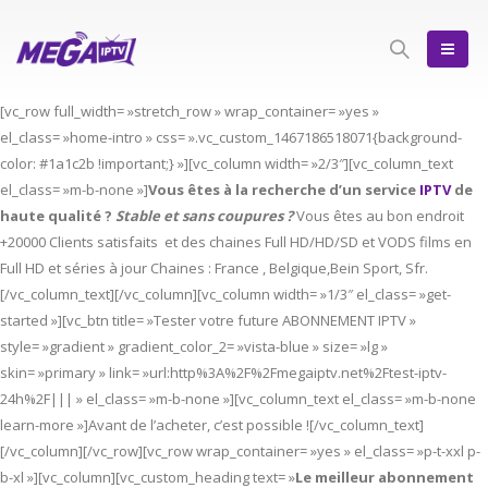
[vc_row full_width= »stretch_row » wrap_container= »yes »
el_class= »home-intro » css= ».vc_custom_1467186518071{background-
color: #1a1c2b !important;} »][vc_column width= »2/3″][vc_column_text
el_class= »m-b-none »]
Vous êtes à la recherche d’un service
IPTV
de
haute qualité ?
Stable et sans coupures ?
Vous êtes au bon endroit
+20000 Clients satisfaits et des chaines Full HD/HD/SD et VODS films en
Full HD et séries à jour Chaines : France , Belgique,Bein Sport, Sfr.
[/vc_column_text][/vc_column][vc_column width= »1/3″ el_class= »get-
started »][vc_btn title= »Tester votre future ABONNEMENT IPTV »
style= »gradient » gradient_color_2= »vista-blue » size= »lg »
skin= »primary » link= »url:http%3A%2F%2Fmegaiptv.net%2Ftest-iptv-
24h%2F||| » el_class= »m-b-none »][vc_column_text el_class= »m-b-none
learn-more »]Avant de l’acheter, c’est possible ![/vc_column_text]
[/vc_column][/vc_row][vc_row wrap_container= »yes » el_class= »p-t-xxl p-
b-xl »][vc_column][vc_custom_heading text= »
Le meilleur abonnement