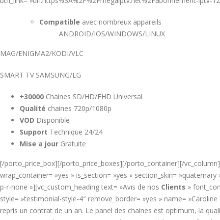
btn_link= »url:https%3A%2F%2Fmegaiptv.net%2Fabonnement-iptv-1
Compatible
avec nombreux appareils
ANDROID/IOS/WINDOWS/LINUX
MAG/ENIGMA2/KODI/VLC
SMART TV SAMSUNG/LG
+30000
Chaines SD/HD/FHD Universal
Qualité
chaines 720p/1080p
VOD
Disponible
Support
Technique 24/24
Mise a jour
Gratuite
[/porto_price_box][/porto_price_boxes][/porto_container][/vc_column
wrap_container= »yes » is_section= »yes » section_skin= »quaternar
p-r-none »][vc_custom_heading text= »Avis de nos
Clients
» font_con
style= »testimonial-style-4″ remove_border= »yes » name= »Caroline
repris un contrat de un an. Le panel des chaines est optimum, la quali