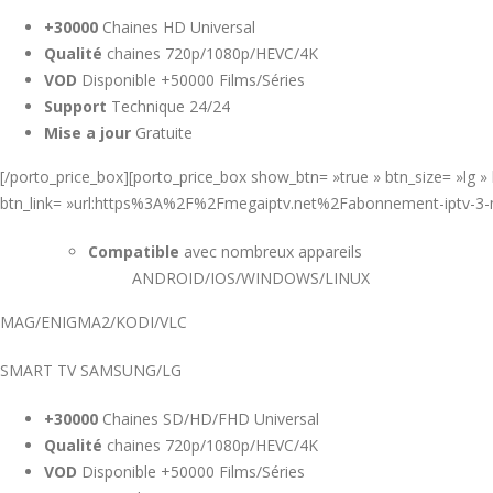
+30000
Chaines HD Universal
Qualité
chaines 720p/1080p/HEVC/4K
VOD
Disponible +50000 Films/Séries
Support
Technique 24/24
Mise a jour
Gratuite
[/porto_price_box][porto_price_box show_btn= »true » btn_size= »lg
btn_link= »url:https%3A%2F%2Fmegaiptv.net%2Fabonnement-iptv-3-mo
Compatible
avec nombreux appareils
ANDROID/IOS/WINDOWS/LINUX
MAG/ENIGMA2/KODI/VLC
SMART TV SAMSUNG/LG
+30000
Chaines SD/HD/FHD Universal
Qualité
chaines 720p/1080p/HEVC/4K
VOD
Disponible +50000 Films/Séries