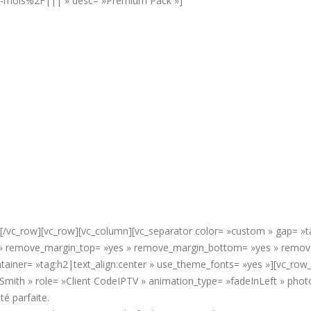
2-mois%2F||| » desc= »Premium Pack »]
][/vc_row][vc_row][vc_column][vc_separator color= »custom » gap= »ta
y » remove_margin_top= »yes » remove_margin_bottom= »yes » remove_
tainer= »tag:h2|text_align:center » use_theme_fonts= »yes »][vc_row_
 Smith » role= »Client CodeIPTV » animation_type= »fadeInLeft » pho
té parfaite.