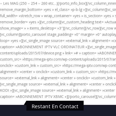
– Les MAG (250 – 254 – 260 etc…)[/porto_info_box][/vc_column_inner]
remove_margin_bottom= »yes » el_class= »p-b-lg »][vc_column][vc_si
full_width= »stretch_row » wrap_container= »yes » is_section= »yes
remove_border= »yes »][vc_column][vc_custom_heading text= »Actual
show_image= » » items_desktop= »3″][/vc_column][/vc_row][vc_row w
[vc_column][porto_carousel stage_padding= »0″ margin= »0″ autopla
loop= »yes »][vc_single_image source= »external_link » alignment= »
caption= »ABONNEMENT IPTV VLC ORDINATEUR »][vc_single_image sour
content/uploads/2015/07/device.png » link= »# » caption= »ABONNEM
custom_src= »https://mega-iptv.com/wp-content/uploads/2015/07/an
onclick= »custom_link » custom_src= »https://mega-iptv.com/wp-con
alignment= »center » onclick= »custom_link » custom_src= »https:
source= »external_link » alignment= »center » onclick= »custom_li
[vc_single_image source= »external_link » alignment= »center » onc
KODI »][vc_single_image source= »external_link » alignment= »center
caption= »ABONNEMENT IPTV XBMC »][/porto_carousel][/vc_column
Restant En Contact