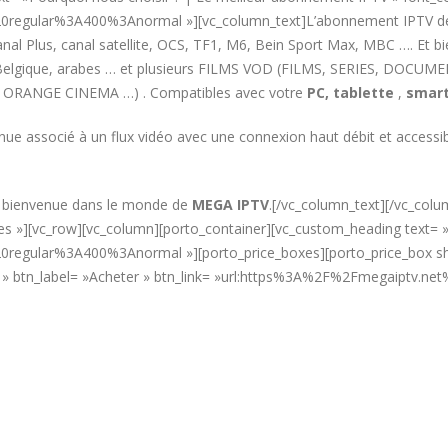
%20regular%3A400%3Anormal »][vc_column_text]L’abonnement IPTV 
l Plus, canal satellite, OCS, TF1, M6, Bein Sport Max, MBC …. Et b
e, Belgique, arabes … et plusieurs FILMS VOD (FILMS, SERIES, DOCUM
 ORANGE CINEMA …) . Compatibles avec votre
PC,
tablette
,
smart
nue associé à un flux vidéo avec une connexion haut débit et acces
t bienvenue dans le monde de
MEGA IPTV
.[/vc_column_text][/vc_col
»yes »][vc_row][vc_column][porto_container][vc_custom_heading text
0regular%3A400%3Anormal »][porto_price_boxes][porto_price_box sho
€ » btn_label= »Acheter » btn_link= »url:https%3A%2F%2Fmegaiptv.