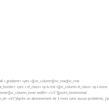
ll » gradient= »yes »][/vc_column][/vc_row][vc_row
border= »yes » el_class= »p-b-md »][vc_column el_class= »p-l-none
inner][vc_column_inner width= »1/2″][porto_testimonial
to_id= »33″]Après un abonnement de 3 mois sans aucun problème, j’ai