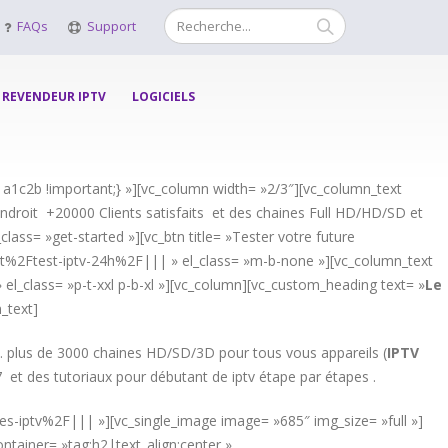
FAQs
Support
REVENDEUR IPTV
LOGICIELS
a1c2b !important;} »][vc_column width= »2/3″][vc_column_text
droit +20000 Clients satisfaits et des chaines Full HD/HD/SD et
lass= »get-started »][vc_btn title= »Tester votre future
et%2Ftest-iptv-24h%2F||| » el_class= »m-b-none »][vc_column_text
 el_class= »p-t-xxl p-b-xl »][vc_column][vc_custom_heading text= »
Le
_text]
. plus de 3000 chaines HD/SD/3D pour tous vous appareils (
IPTV
7 et des tutoriaux pour débutant de iptv étape par étapes .
nes-iptv%2F||| »][vc_single_image image= »685″ img_size= »full »]
tainer= »tag:h2|text_align:center »