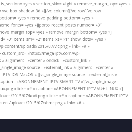
is_section= »yes » section_skin= »light » remove_margin_top= »yes »
e= »vc_box_shadow_3d »][/vc_column][/vc_row][vc_row
in_bottom= »yes » remove_padding_bottom= »yes »
_theme_fonts= »yes »][porto_recent_posts number= »3″
 remove_margin_top= »yes » remove_margin_bottom= »yes »]
md= »3″ items_sm= »2″ items_xs= »1″ show_dots= »yes »
wp-content/uploads/2015/07/vlc.png » link= »# »
» custom_src= »https://mega-iptv.com/wp-
 alignment= »center » onclick= »custom_link »
ngle_image source= »external_link » alignment= »center »
IPTV IOS MacOS « ][vc_single_image source= »external_link »
# » caption= »ABONNEMENT IPTV SMART TV »][vc_single_image
/linux.png » link= »# » caption= »ABONNEMENT IPTV VU+ LINUX »]
/uploads/2015/07/kodi.png » link= »# » caption= »ABONNEMENT IPTV
ntent/uploads/2015/07/xbmc.png » link= »# »