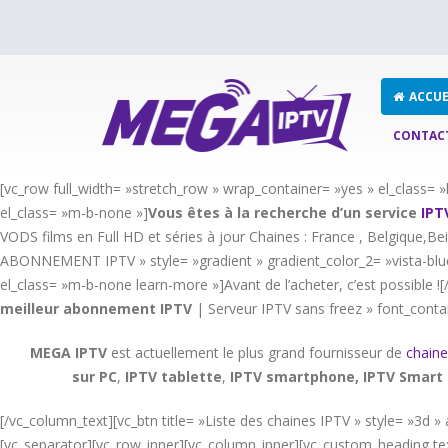
ACCUE
CONTAC
[vc_row full_width= »stretch_row » wrap_container= »yes » el_class
el_class= »m-b-none »]
Vous êtes à la recherche d’un service
IPT
VODS films en Full HD et séries à jour Chaines : France , Belgique,Bei
ABONNEMENT IPTV » style= »gradient » gradient_color_2= »vista-blue
el_class= »m-b-none learn-more »]Avant de l’acheter, c’est possible 
meilleur abonnement IPTV
| Serveur IPTV sans freez » font_conta
MEGA IPTV
est actuellement le plus grand fournisseur de
chaine
sur PC
,
IPTV
tablette
,
IPTV
smartphone, IPTV Smart 
[/vc_column_text][vc_btn title= »Liste des chaines IPTV » style= »3
[vc_separator][vc_row_inner][vc_column_inner][vc_custom_heading tex