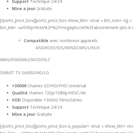
Support
Technique 24/24
Mise a jour
Gratuite
[/porto_price_box][porto_price_box show_btn= »true » btn_size= »lg 
btn_link= »url:https%3A%2F%2Fmegaiptv.net%2Fabonnement-iptv-6
Compatible
avec nombreux appareils
ANDROID/IOS/WINDOWS/LINUX
MAG/ENIGMA2/KODI/VLC
SMART TV SAMSUNG/LG
+30000
Chaines SD/HD/FHD Universal
Qualité
chaines 720p/1080p/HEVC/4K
VOD
Disponible +50000 Films/Séries
Support
Technique 24/24
Mise a jour
Gratuite
[/porto_price_box][porto_price_box is_popular= »true » show_btn= »t