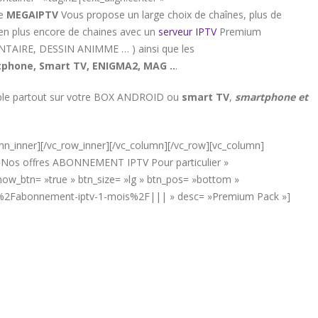
de
MEGAIPTV
Vous propose un large choix de chaînes, plus de
ien plus encore de chaines avec un
serveur IPTV
Premium
ENTAIRE, DESSIN ANIMME … ) ainsi que les
phone, Smart TV, ENIGMA2, MAG ..
.
sible partout sur votre BOX ANDROID ou
smart TV
,
smartphone et
umn_inner][/vc_row_inner][/vc_column][/vc_row][vc_column]
= »Nos offres ABONNEMENT IPTV Pour particulier »
w_btn= »true » btn_size= »lg » btn_pos= »bottom »
net%2Fabonnement-iptv-1-mois%2F||| » desc= »Premium Pack »]