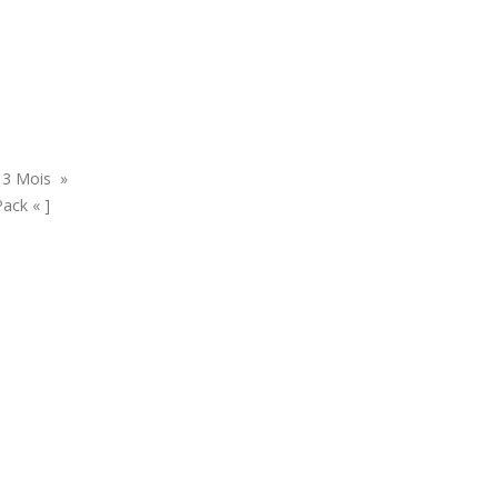
 3 Mois »
ack « ]