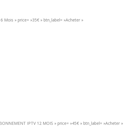
 Mois » price= »35€ » btn_label= »Acheter »
= »ABONNEMENT IPTV 12 MOIS » price= »45€ » btn_label= »Acheter »