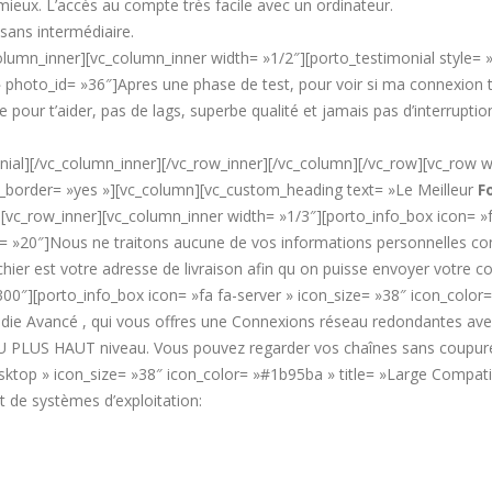
mieux. L’accès au compte très facile avec un ordinateur.
ans intermédiaire.
lumn_inner][vc_column_inner width= »1/2″][porto_testimonial style= 
hoto_id= »36″]Apres une phase de test, pour voir si ma connexion tenai
te pour t’aider, pas de lags, superbe qualité et jamais pas d’interrupti
al][/vc_column_inner][/vc_row_inner][/vc_column][/vc_row][vc_row wra
order= »yes »][vc_column][vc_custom_heading text= »Le Meilleur
F
[vc_row_inner][vc_column_inner width= »1/3″][porto_info_box icon= »fa
ize= »20″]Nous ne traitons aucune de vos informations personnelles conf
chier est votre adresse de livraison afin qu on puisse envoyer votre 
300″][porto_info_box icon= »fa fa-server » icon_size= »38″ icon_col
 Dédie Avancé , qui vous offres une Connexions réseau redondantes av
PLUS HAUT niveau. Vous pouvez regarder vos chaînes sans coupure 2
top » icon_size= »38″ icon_color= »#1b95ba » title= »Large Compatibili
 de systèmes d’exploitation: