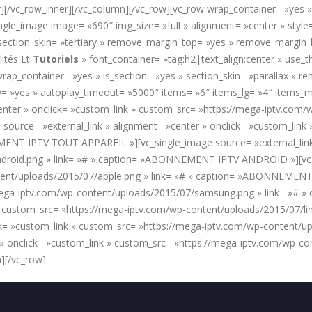
[/vc_row_inner][/vc_column][/vc_row][vc_row wrap_container= »yes » 
ngle_image image= »690″ img_size= »full » alignment= »center » styl
 » section_skin= »tertiary » remove_margin_top= »yes » remove_marg
ités Et
Tutoriels
» font_container= »tag:h2|text_align:center » use
rap_container= »yes » is_section= »yes » section_skin= »parallax »
y= »yes » autoplay_timeout= »5000″ items= »6″ items_lg= »4″ items_
center » onclick= »custom_link » custom_src= »https://mega-iptv.com/
ce= »external_link » alignment= »center » onclick= »custom_link 
ENT IPTV TOUT APPAREIL »][vc_single_image source= »external_link »
droid.png » link= »# » caption= »ABONNEMENT IPTV ANDROID »][vc_si
tent/uploads/2015/07/apple.png » link= »# » caption= »ABONNEMENT 
//mega-iptv.com/wp-content/uploads/2015/07/samsung.png » link= »
nk » custom_src= »https://mega-iptv.com/wp-content/uploads/2015/07
lick= »custom_link » custom_src= »https://mega-iptv.com/wp-content
 » onclick= »custom_link » custom_src= »https://mega-iptv.com/wp-co
][/vc_row]