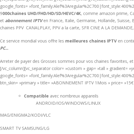
google_fonts= »font_family:Alef%3Aregular%2C700|font_style:400
9
000chaines UHD/FHD/HD/SD/HEVC/4K
, comme amazon prime, Cana
et
abonnement IPTV
en France, Italie, Germanie, Hollande, Suiss
chaines PPV CANALPLAY, PPV a la carte, SFR CINE A LA DEMANDE,
Ce service mondial vous offre les
meilleures chaines IPTV
en conti
PC..
.
Arreter de payer des Grosses sommes pour vos chaines favorites, e
[/vc_column][vc_separator color= »custom » gap= »tall » gradient= 
google_fonts= »font_family:Alef%3Aregular%2C700|font_style:400%2
btn_skin= »primary » title= »ABONNEMENT IPTV 1Mois » price= »15
Compatible
avec nombreux appareils
ANDROID/IOS/WINDOWS/LINUX
MAG/ENIGMA2/KODI/VLC
SMART TV SAMSUNG/LG