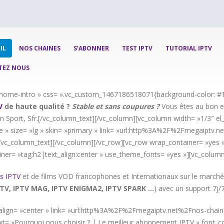
IL
NOS CHAINES
S’ABONNER
TEST IPTV
TUTORIAL IPTV
TEZ NOUS
= »home-intro » css= ».vc_custom_1467186518071{background-color: #1
V
de haute qualité ?
Stable et sans coupures ?
Vous êtes au bon en
n Sport, Sfr.[/vc_column_text][/vc_column][vc_column width= »1/3″ el_c
 » size= »lg » skin= »primary » link= »url:http%3A%2F%2Fmegaiptv.n
![/vc_column_text][/vc_column][/vc_row][vc_row wrap_container= »yes »
iner= »tag:h2|text_align:center » use_theme_fonts= »yes »][vc_column
s IPTV
et de films VOD francophones et Internationaux sur le marché
TV, IPTV MAG, IPTV ENIGMA2, IPTV SPARK …
) avec un support 7j/
d » align= »center » link= »url:http%3A%2F%2Fmegaiptv.net%2Fnos-chai
t= »Pourquoi nous choisir ? | Le meilleur abonnement IPTV » font_con