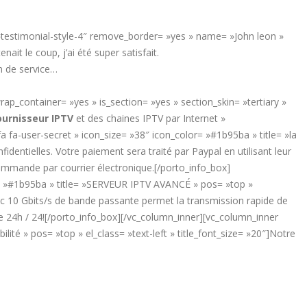
»testimonial-style-4″ remove_border= »yes » name= »John leon »
t le coup, j’ai été super satisfait.
on de service…
p_container= »yes » is_section= »yes » section_skin= »tertiary »
ournisseur IPTV
et des chaines IPTV par Internet »
 fa-user-secret » icon_size= »38″ icon_color= »#1b95ba » title= »la
identielles. Votre paiement sera traité par Paypal en utilisant leur
commande par courrier électronique.[/porto_info_box]
or= »#1b95ba » title= »SERVEUR IPTV AVANCÉ » pos= »top »
ec 10 Gbits/s de bande passante permet la transmission rapide de
4h / 24![/porto_info_box][/vc_column_inner][vc_column_inner
té » pos= »top » el_class= »text-left » title_font_size= »20″]Notre