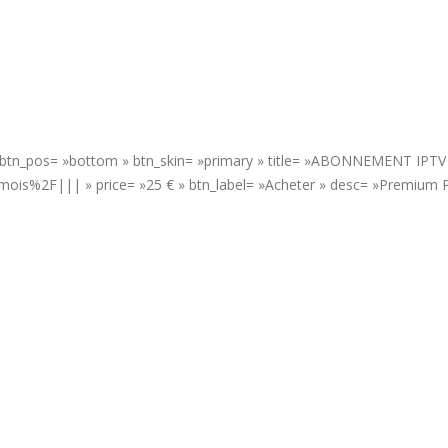
 » btn_pos= »bottom » btn_skin= »primary » title= »ABONNEMENT IPTV
is%2F||| » price= »25 € » btn_label= »Acheter » desc= »Premium P