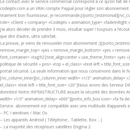
Le contact avec le service commercial correspond à ce qu’on fait de 
codeiptv.com a un VRAI compte Paypal pour régler son abonnement s
Vraiment bon fournisseur, je recommande.[/porto_testimonial][/vc_co
role= »Client » company= »Codeiptv » animation_type= »fadeInRight » p
j’ai alors décider de prendre 3 mois, résultat super ! toujours a l’écou
que dire d’autre, ultra satisfait.
La preuve, je viens de renouveler mon abonnement ;)[/porto_testimoni
remove_margin_top= »yes » remove_margin_bottom= »yes » remove_b
font_container= »tag:h2|text_align:center » use_theme_fonts= »yes »]
politique de sécurité » pos= »top » el_class= »text-left » title_font_s
portail sécurisé. La seule information que nous conservons dans le fi
[/vc_column_inner][vc_column_inner width= »1/3″ animation_delay= »
el_class= »text-left » title_font_size= »20″]Nous avons des Serveur
données! Notre INFRASTRUCTURE assure la sécurité des données AU 
width= »1/3″ animation_delay= »600″][porto_info_box icon= »fa fa-desk
Service abonnement est compatible avec une multitude d’appareils et
– PC / windows / Mac Os
– Les appareils Android ( Téléphone , Tablette, Box …)
– La majorité des récepteurs satellites Enigma 2