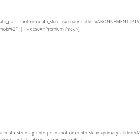
» btn_pos= »bottom » btn_skin= »primary » title= »ABONNEMENT IPTV 6
-mois%2F||| » desc= »Premium Pack »]
rue » btn_size= »lg » btn_pos= »bottom » btn_skin= »primary » title