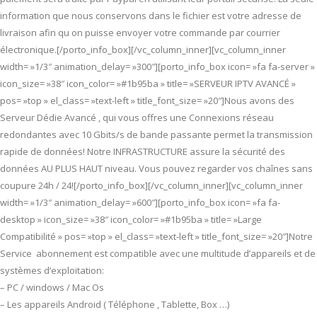
information que nous conservons dans le fichier est votre adresse de
livraison afin qu on puisse envoyer votre commande par courrier
électronique.[/porto_info_box][/vc_column_inner][vc_column_inner
width= »1/3″ animation_delay= »300″][porto_info_box icon= »fa fa-server »
icon_size= »38″ icon_color= »#1b95ba » title= »SERVEUR IPTV AVANCÉ »
pos= »top » el_class= »text-left » title_font_size= »20″]Nous avons des
Serveur Dédie Avancé , qui vous offres une Connexions réseau
redondantes avec 10 Gbits/s de bande passante permet la transmission
rapide de données! Notre INFRASTRUCTURE assure la sécurité des
données AU PLUS HAUT niveau. Vous pouvez regarder vos chaînes sans
coupure 24h / 24![/porto_info_box][/vc_column_inner][vc_column_inner
width= »1/3″ animation_delay= »600″][porto_info_box icon= »fa fa-
desktop » icon_size= »38″ icon_color= »#1b95ba » title= »Large
Compatibilité » pos= »top » el_class= »text-left » title_font_size= »20″]Notre
Service abonnement est compatible avec une multitude d’appareils et de
systèmes d’exploitation:
– PC / windows / Mac Os
– Les appareils Android ( Téléphone , Tablette, Box …)