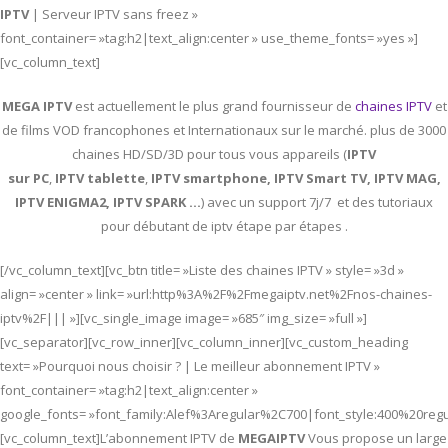
IPTV
| Serveur IPTV sans freez »
font_container= »tag:h2|text_align:center » use_theme_fonts= »yes »]
[vc_column_text]
MEGA IPTV
est actuellement le plus grand fournisseur de
chaines IPTV
et
de films VOD francophones et Internationaux sur le marché. plus de 3000
chaines HD/SD/3D pour tous vous appareils (
IPTV
sur PC
,
IPTV
tablette
,
IPTV
smartphone, IPTV Smart TV, IPTV MAG,
IPTV ENIGMA2, IPTV SPARK …
) avec un support 7j/7 et des tutoriaux
pour débutant de iptv étape par étapes .
[/vc_column_text][vc_btn title= »Liste des chaines IPTV » style= »3d »
align= »center » link= »url:http%3A%2F%2Fmegaiptv.net%2Fnos-chaines-
iptv%2F||| »][vc_single_image image= »685″ img_size= »full »]
[vc_separator][vc_row_inner][vc_column_inner][vc_custom_heading
text= »Pourquoi nous choisir ? | Le meilleur abonnement IPTV »
font_container= »tag:h2|text_align:center »
google_fonts= »font_family:Alef%3Aregular%2C700|font_style:400%20re
[vc_column_text]L’abonnement IPTV de
MEGAIPTV
Vous propose un large