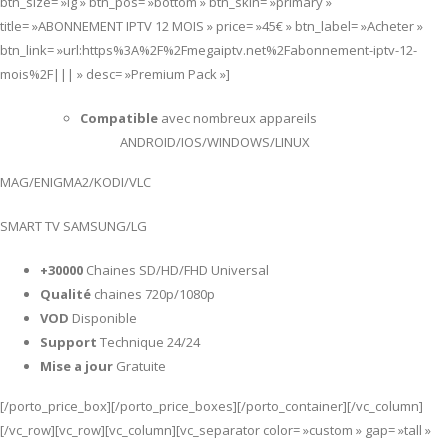
btn_size= »lg » btn_pos= »bottom » btn_skin= »primary »
title= »ABONNEMENT IPTV 12 MOIS » price= »45€ » btn_label= »Acheter »
btn_link= »url:https%3A%2F%2Fmegaiptv.net%2Fabonnement-iptv-12-
mois%2F||| » desc= »Premium Pack »]
Compatible
avec nombreux appareils
ANDROID/IOS/WINDOWS/LINUX
MAG/ENIGMA2/KODI/VLC
SMART TV SAMSUNG/LG
+30000
Chaines SD/HD/FHD Universal
Qualité
chaines 720p/1080p
VOD
Disponible
Support
Technique 24/24
Mise a jour
Gratuite
[/porto_price_box][/porto_price_boxes][/porto_container][/vc_column]
[/vc_row][vc_row][vc_column][vc_separator color= »custom » gap= »tall »