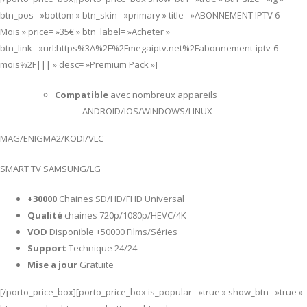
btn_pos= »bottom » btn_skin= »primary » title= »ABONNEMENT IPTV 6
Mois » price= »35€ » btn_label= »Acheter »
btn_link= »url:https%3A%2F%2Fmegaiptv.net%2Fabonnement-iptv-6-
mois%2F||| » desc= »Premium Pack »]
Compatible
avec nombreux appareils
ANDROID/IOS/WINDOWS/LINUX
MAG/ENIGMA2/KODI/VLC
SMART TV SAMSUNG/LG
+30000
Chaines SD/HD/FHD Universal
Qualité
chaines 720p/1080p/HEVC/4K
VOD
Disponible +50000 Films/Séries
Support
Technique 24/24
Mise a jour
Gratuite
[/porto_price_box][porto_price_box is_popular= »true » show_btn= »true »