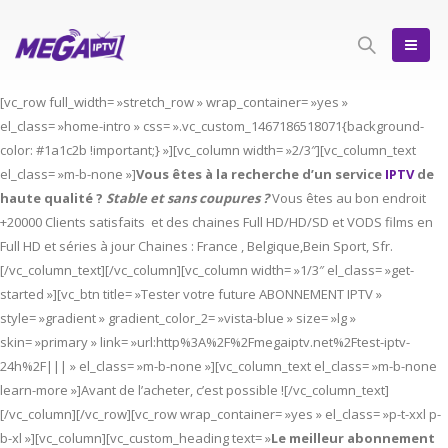
[vc_row full_width= »stretch_row » wrap_container= »yes »
el_class= »home-intro » css= ».vc_custom_1467186518071{background-
color: #1a1c2b !important;} »][vc_column width= »2/3″][vc_column_text
el_class= »m-b-none »]
Vous êtes à la recherche d’un service
IPTV
de
haute qualité ?
Stable et sans coupures ?
Vous êtes au bon endroit
+20000 Clients satisfaits et des chaines Full HD/HD/SD et VODS films en
Full HD et séries à jour Chaines : France , Belgique,Bein Sport, Sfr.
[/vc_column_text][/vc_column][vc_column width= »1/3″ el_class= »get-
started »][vc_btn title= »Tester votre future ABONNEMENT IPTV »
style= »gradient » gradient_color_2= »vista-blue » size= »lg »
skin= »primary » link= »url:http%3A%2F%2Fmegaiptv.net%2Ftest-iptv-
24h%2F||| » el_class= »m-b-none »][vc_column_text el_class= »m-b-none
learn-more »]Avant de l’acheter, c’est possible ![/vc_column_text]
[/vc_column][/vc_row][vc_row wrap_container= »yes » el_class= »p-t-xxl p-
b-xl »][vc_column][vc_custom_heading text= »
Le meilleur abonnement