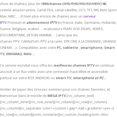
choix de chaînes, plus de 9
000chaines UHD/FHD/HD/SD/HEVC/4K
,
comme amazon prime, Canal Plus, canal satellite, OCS, TF1, M6, Bein Sport
Max, MBC …. Et bien plus encore de chaines avec un
serveur
IPTV
Premium et
abonnement IPTV
en France, Italie, Germanie, Hollande,
Suisse, Belgique, arabes … et plusieurs FILMS VOD (FILMS, SERIES,
DOCUMENTAIRE, DESSIN ANIMME … ) ainsi que les
chaines PPV CANALPLAY, PPV a la carte, SFR CINE A LA DEMANDE, ORANGE
CINEMA …) . Compatibles avec votre
PC,
tablette
,
smartphone, Smart
TV, ENIGMA2, MAG ..
.
Ce service mondial vous offre les
meilleures chaines IPTV
en continue
associé à un flux vidéo avec une connexion haut débit et accessible
partout sur votre BOX ANDROID ou
smart TV
,
smartphone et PC..
.
Arreter de payer des Grosses sommes pour vos chaines favorites, et
bienvenue dans le monde de
MEGA IPTV
.[/vc_column_text]
[/vc_column_inner][/vc_row_inner][/vc_column][/vc_row][vc_column]
[/vc_column][vc_separator color= »custom » gap= »tall » gradient= »yes »]
[vc_row][vc_column][porto_container][vc_custom_heading text= »Nos