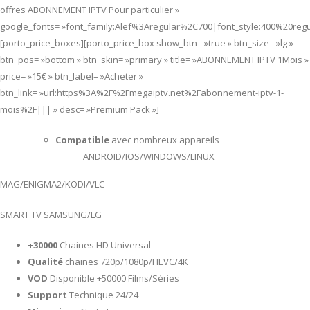
offres ABONNEMENT IPTV Pour particulier »
google_fonts= »font_family:Alef%3Aregular%2C700|font_style:400%20re
[porto_price_boxes][porto_price_box show_btn= »true » btn_size= »lg »
btn_pos= »bottom » btn_skin= »primary » title= »ABONNEMENT IPTV 1Mois »
price= »15€ » btn_label= »Acheter »
btn_link= »url:https%3A%2F%2Fmegaiptv.net%2Fabonnement-iptv-1-
mois%2F||| » desc= »Premium Pack »]
Compatible
avec nombreux appareils
ANDROID/IOS/WINDOWS/LINUX
MAG/ENIGMA2/KODI/VLC
SMART TV SAMSUNG/LG
+30000
Chaines HD Universal
Qualité
chaines 720p/1080p/HEVC/4K
VOD
Disponible +50000 Films/Séries
Support
Technique 24/24