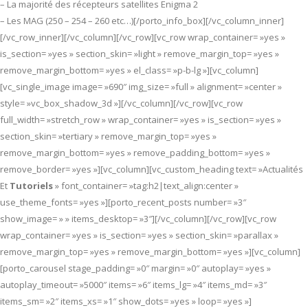
– La majorité des récepteurs satellites Enigma 2
– Les MAG (250 – 254 – 260 etc…)[/porto_info_box][/vc_column_inner]
[/vc_row_inner][/vc_column][/vc_row][vc_row wrap_container= »yes »
is_section= »yes » section_skin= »light » remove_margin_top= »yes »
remove_margin_bottom= »yes » el_class= »p-b-lg »][vc_column]
[vc_single_image image= »690″ img_size= »full » alignment= »center »
style= »vc_box_shadow_3d »][/vc_column][/vc_row][vc_row
full_width= »stretch_row » wrap_container= »yes » is_section= »yes »
section_skin= »tertiary » remove_margin_top= »yes »
remove_margin_bottom= »yes » remove_padding_bottom= »yes »
remove_border= »yes »][vc_column][vc_custom_heading text= »Actualités
Et
Tutoriels
» font_container= »tag:h2|text_align:center »
use_theme_fonts= »yes »][porto_recent_posts number= »3″
show_image= » » items_desktop= »3″][/vc_column][/vc_row][vc_row
wrap_container= »yes » is_section= »yes » section_skin= »parallax »
remove_margin_top= »yes » remove_margin_bottom= »yes »][vc_column]
[porto_carousel stage_padding= »0″ margin= »0″ autoplay= »yes »
autoplay_timeout= »5000″ items= »6″ items_lg= »4″ items_md= »3″
items_sm= »2″ items_xs= »1″ show_dots= »yes » loop= »yes »]