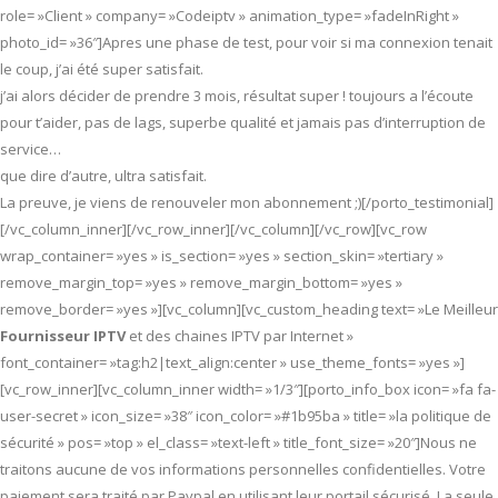
role= »Client » company= »Codeiptv » animation_type= »fadeInRight »
photo_id= »36″]Apres une phase de test, pour voir si ma connexion tenait
le coup, j’ai été super satisfait.
j’ai alors décider de prendre 3 mois, résultat super ! toujours a l’écoute
pour t’aider, pas de lags, superbe qualité et jamais pas d’interruption de
service…
que dire d’autre, ultra satisfait.
La preuve, je viens de renouveler mon abonnement ;)[/porto_testimonial]
[/vc_column_inner][/vc_row_inner][/vc_column][/vc_row][vc_row
wrap_container= »yes » is_section= »yes » section_skin= »tertiary »
remove_margin_top= »yes » remove_margin_bottom= »yes »
remove_border= »yes »][vc_column][vc_custom_heading text= »Le Meilleur
Fournisseur IPTV
et des chaines IPTV par Internet »
font_container= »tag:h2|text_align:center » use_theme_fonts= »yes »]
[vc_row_inner][vc_column_inner width= »1/3″][porto_info_box icon= »fa fa-
user-secret » icon_size= »38″ icon_color= »#1b95ba » title= »la politique de
sécurité » pos= »top » el_class= »text-left » title_font_size= »20″]Nous ne
traitons aucune de vos informations personnelles confidentielles. Votre
paiement sera traité par Paypal en utilisant leur portail sécurisé. La seule