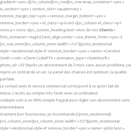
gradient= »yes »][/vc_column][/vc_row][vc_row wrap_container= »yes »
is_section= »yes » section_skin= »quaternary »
remove_margin_top= »yes » remove_margin_bottom= »yes »
remove_border= »yes » el_class= »p-b-md »][vc_column el_class= »p-l-
none p-r-none »][vc_custom_heading text= »Avis de nos
Clients
»
font_container= »tag:h2|text_align:center » use_theme_fonts= »yes »]
[vc_row_inner][vc_column_inner width= »1/2″][porto_testimonial
style= »testimonial-style-4″ remove_border= »yes » name= »Caroline
Smith » role= »Client CodeIPTV » animation_type= »fadeInLeft »
photo_id= »33″]Après un abonnement de 3 mois sans aucun problème, j’ai
repris un contrat de un an. Le panel des chaines est optimum, la qualité
parfaite.
Le contact avec le service commercial correspond à ce qu’on fait de
mieux. L’accès au compte très facile avec un ordinateur.
codeiptv.com a un VRAI compte Paypal pour régler son abonnement sans
intermédiaire.
Vraiment bon fournisseur, je recommande.[/porto_testimonial]
[/vc_column_inner][vc_column_inner width= »1/2″][porto_testimonial
style= »testimonial-style-4″ remove_border= »yes » name= »John leon »