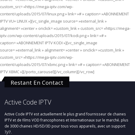
custom_src= »https://mega-iptv.com/wp-
content/uploads/2015/07/linux.png » link= »# » caption= »ABONNEMENT
IPTV VU+ LINUX »][vc_single_image source= »external_link »
alignment= »center » onclick= »custom_link » custom_src= »https://mega-
iptv.com/wp-content/uploads/2015/07/kodi.png » link= »# »
caption= »ABONNEMENT IPTV KODI »][vc_single_image
source= »external_link » alignment= »center » onclick= »custom_link »
custom_src= »https://mega-iptv.com/wp-
content/uploads/2015/07/xbmc.png » link= »# » caption= »ABONNEMENT
IPTV XBMC »][/porto_carousel][/vc_column][/vc_row]
Restant En Contact
Active Code IPTV
Active Code IPTV est actuellement le plus grand fournisseur de chaines
IPTV et de films VOD francophones et Internationaux sur le marché. plus
de 3000 chaines HD/SD/3D pour tous vous appareils, avec un support
7j/7.