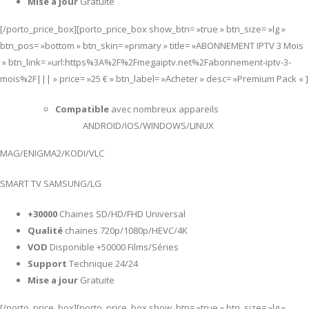
Mise a jour
Gratuite
[/porto_price_box][porto_price_box show_btn= »true » btn_size= »lg »
btn_pos= »bottom » btn_skin= »primary » title= »ABONNEMENT IPTV 3 Mois
» btn_link= »url:https%3A%2F%2Fmegaiptv.net%2Fabonnement-iptv-3-
mois%2F||| » price= »25 € » btn_label= »Acheter » desc= »Premium Pack « ]
Compatible
avec nombreux appareils
ANDROID/IOS/WINDOWS/LINUX
MAG/ENIGMA2/KODI/VLC
SMART TV SAMSUNG/LG
+30000
Chaines SD/HD/FHD Universal
Qualité
chaines 720p/1080p/HEVC/4K
VOD
Disponible +50000 Films/Séries
Support
Technique 24/24
Mise a jour
Gratuite
[/porto_price_box][porto_price_box show_btn= »true » btn_size= »lg »