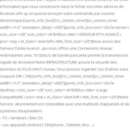
information que nous conservons dans le fichier est votre adresse de
livraison afin qu on puisse envoyer votre commande par courrier
électronique.[/porto_info_box][/vc_column_inner][vc_column_inner
width= »1/3″ animation_delay= »300″][porto_info_box icon= »fa fa-server »
icon_size= »38″ icon_color= »#1b95ba » title= »SERVEUR IPTV AVANCÉ »
pos= »top » el_class= »text-left » title_font_size= »20″]Nous avons des
Serveur Dédie Avancé , qui vous offres une Connexions réseau
redondantes avec 10 Gbits/s de bande passante permet la transmission
rapide de données! Notre INFRASTRUCTURE assure la sécurité des
données AU PLUS HAUT niveau. Vous pouvez regarder vos chaînes sans
coupure 24h / 24![/porto_info_box][/vc_column_inner][vc_column_inner
width= »1/3″ animation_delay= »600″][porto_info_box icon= »fa fa-
desktop » icon_size= »38″ icon_color= »#1b95ba » title= »Large
Compatibilité » pos= »top » el_class= »text-left » title_font_size= »20″]Notre
Service abonnement est compatible avec une multitude d’appareils et de
systèmes d’exploitation:
– PC / windows / Mac Os
– Les appareils Android ( Téléphone , Tablette, Box …)