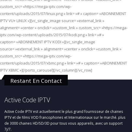
custom_src= »https://mega-iptv.com/wp-
content/uploads/2015/07/linux.png » link= »# » caption= »ABONNEMENT
IPTV VU+ LINUX »][vc_single_image source= »external_link »
alignment= »center » onclick= »custom_link » custom_src= »https://mega-
iptv.com/wp-content/uploads/2015/07/kodi.png » link= »# »
caption= »ABONNEMENT IPTV KODI »][vc_single_image
source= »external_link » alignment= »center » onclick= »custom_link »
custom_src= »https://mega-iptv.com/wp-
content/uploads/2015/07/xbmc.png » link= »# » caption= »ABONNEMENT
IPTV XBMC »][/porto_carousel][/vc_column][/vc_row]
Restant En Contact
Active Code IPTV
Active Code IPTV est actuellement le plus grand fournisseur de chaines
IPTV et de films VOD francophones et Internationaux sur le marché. plus
de 3000 chaines HD/SD/3D pour tous vous appareils, avec un support
7j/7.