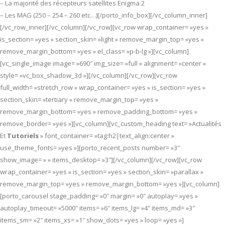
– La majorité des récepteurs satellites Enigma 2
– Les MAG (250 – 254 – 260 etc…)[/porto_info_box][/vc_column_inner]
[/vc_row_inner][/vc_column][/vc_row][vc_row wrap_container= »yes »
is_section= »yes » section_skin= »light » remove_margin_top= »yes »
remove_margin_bottom= »yes » el_class= »p-b-lg »][vc_column]
[vc_single_image image= »690″ img_size= »full » alignment= »center »
style= »vc_box_shadow_3d »][/vc_column][/vc_row][vc_row
full_width= »stretch_row » wrap_container= »yes » is_section= »yes »
section_skin= »tertiary » remove_margin_top= »yes »
remove_margin_bottom= »yes » remove_padding_bottom= »yes »
remove_border= »yes »][vc_column][vc_custom_heading text= »Actualités
Et
Tutoriels
» font_container= »tag:h2|text_align:center »
use_theme_fonts= »yes »][porto_recent_posts number= »3″
show_image= » » items_desktop= »3″][/vc_column][/vc_row][vc_row
wrap_container= »yes » is_section= »yes » section_skin= »parallax »
remove_margin_top= »yes » remove_margin_bottom= »yes »][vc_column]
[porto_carousel stage_padding= »0″ margin= »0″ autoplay= »yes »
autoplay_timeout= »5000″ items= »6″ items_lg= »4″ items_md= »3″
items_sm= »2″ items_xs= »1″ show_dots= »yes » loop= »yes »]