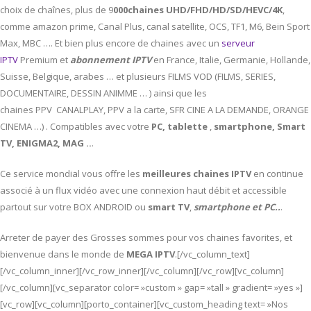
choix de chaînes, plus de 9
000chaines UHD/FHD/HD/SD/HEVC/4K
,
comme amazon prime, Canal Plus, canal satellite, OCS, TF1, M6, Bein Sport
Max, MBC …. Et bien plus encore de chaines avec un
serveur
IPTV
Premium et
abonnement IPTV
en France, Italie, Germanie, Hollande,
Suisse, Belgique, arabes … et plusieurs FILMS VOD (FILMS, SERIES,
DOCUMENTAIRE, DESSIN ANIMME … ) ainsi que les
chaines PPV CANALPLAY, PPV a la carte, SFR CINE A LA DEMANDE, ORANGE
CINEMA …) . Compatibles avec votre
PC,
tablette
,
smartphone, Smart
TV, ENIGMA2, MAG ..
.
Ce service mondial vous offre les
meilleures chaines IPTV
en continue
associé à un flux vidéo avec une connexion haut débit et accessible
partout sur votre BOX ANDROID ou
smart TV
,
smartphone et PC..
.
Arreter de payer des Grosses sommes pour vos chaines favorites, et
bienvenue dans le monde de
MEGA IPTV
.[/vc_column_text]
[/vc_column_inner][/vc_row_inner][/vc_column][/vc_row][vc_column]
[/vc_column][vc_separator color= »custom » gap= »tall » gradient= »yes »]
[vc_row][vc_column][porto_container][vc_custom_heading text= »Nos