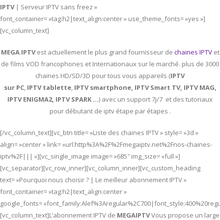
IPTV
| Serveur IPTV sans freez »
font_container= »tag:h2|text_align:center » use_theme_fonts= »yes »]
[vc_column_text]
MEGA IPTV
est actuellement le plus grand fournisseur de
chaines IPTV
et
de films VOD francophones et Internationaux sur le marché. plus de 3000
chaines HD/SD/3D pour tous vous appareils (
IPTV
sur PC
,
IPTV
tablette
,
IPTV
smartphone, IPTV Smart TV, IPTV MAG,
IPTV ENIGMA2, IPTV SPARK …
) avec un support 7j/7 et des tutoriaux
pour débutant de iptv étape par étapes .
[/vc_column_text][vc_btn title= »Liste des chaines IPTV » style= »3d »
align= »center » link= »url:http%3A%2F%2Fmegaiptv.net%2Fnos-chaines-
iptv%2F||| »][vc_single_image image= »685″ img_size= »full »]
[vc_separator][vc_row_inner][vc_column_inner][vc_custom_heading
text= »Pourquoi nous choisir ? | Le meilleur abonnement IPTV »
font_container= »tag:h2|text_align:center »
google_fonts= »font_family:Alef%3Aregular%2C700|font_style:400%20re
[vc_column_text]L’abonnement IPTV de
MEGAIPTV
Vous propose un large