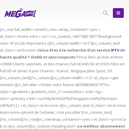
[vc_row full_width= »stretch_row » wrap_container= »yes »
el_class= »home-intro » css= ».vc_custom_1467186518071{background-
color: #1a1c2b !important;} »][vc_column width= »2/3″][vc_column_text
el_class= »m-b-none »]
Vous êtes à la recherche d’un service
IPTV
de
haute qualité ?
Stable et sans coupures ?
Vous êtes au bon endroit
+20000 Clients satisfaits et des chaines Full HD/HD/SD et VODS films en
Full HD et séries à jour Chaines : France , Belgique,Bein Sport, Sfr.
[/vc_column_text][/vc_column][vc_column width= »1/3″ el_class= »get-
started »][vc_btn title= »Tester votre future ABONNEMENT IPTV »
style= »gradient » gradient_color_2= »vista-blue » size= »lg »
skin= »primary » link= »url:http%3A%2F%2Fmegaiptv.net%2Ftest-iptv-
24h%2F||| » el_class= »m-b-none »][vc_column_text el_class= »m-b-none
learn-more »]Avant de l’acheter, c’est possible ![/vc_column_text]
[/vc_column][/vc_row][vc_row wrap_container= »yes » el_class= »p-t-xxl p-
b-xl »][vc_column][vc_custom_heading text= »
Le meilleur abonnement