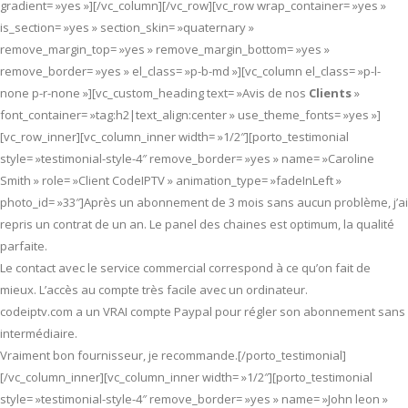
gradient= »yes »][/vc_column][/vc_row][vc_row wrap_container= »yes »
is_section= »yes » section_skin= »quaternary »
remove_margin_top= »yes » remove_margin_bottom= »yes »
remove_border= »yes » el_class= »p-b-md »][vc_column el_class= »p-l-
none p-r-none »][vc_custom_heading text= »Avis de nos
Clients
»
font_container= »tag:h2|text_align:center » use_theme_fonts= »yes »]
[vc_row_inner][vc_column_inner width= »1/2″][porto_testimonial
style= »testimonial-style-4″ remove_border= »yes » name= »Caroline
Smith » role= »Client CodeIPTV » animation_type= »fadeInLeft »
photo_id= »33″]Après un abonnement de 3 mois sans aucun problème, j’ai
repris un contrat de un an. Le panel des chaines est optimum, la qualité
parfaite.
Le contact avec le service commercial correspond à ce qu’on fait de
mieux. L’accès au compte très facile avec un ordinateur.
codeiptv.com a un VRAI compte Paypal pour régler son abonnement sans
intermédiaire.
Vraiment bon fournisseur, je recommande.[/porto_testimonial]
[/vc_column_inner][vc_column_inner width= »1/2″][porto_testimonial
style= »testimonial-style-4″ remove_border= »yes » name= »John leon »