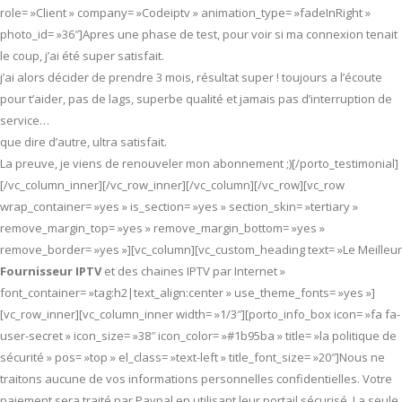
role= »Client » company= »Codeiptv » animation_type= »fadeInRight »
photo_id= »36″]Apres une phase de test, pour voir si ma connexion tenait
le coup, j’ai été super satisfait.
j’ai alors décider de prendre 3 mois, résultat super ! toujours a l’écoute
pour t’aider, pas de lags, superbe qualité et jamais pas d’interruption de
service…
que dire d’autre, ultra satisfait.
La preuve, je viens de renouveler mon abonnement ;)[/porto_testimonial]
[/vc_column_inner][/vc_row_inner][/vc_column][/vc_row][vc_row
wrap_container= »yes » is_section= »yes » section_skin= »tertiary »
remove_margin_top= »yes » remove_margin_bottom= »yes »
remove_border= »yes »][vc_column][vc_custom_heading text= »Le Meilleur
Fournisseur IPTV
et des chaines IPTV par Internet »
font_container= »tag:h2|text_align:center » use_theme_fonts= »yes »]
[vc_row_inner][vc_column_inner width= »1/3″][porto_info_box icon= »fa fa-
user-secret » icon_size= »38″ icon_color= »#1b95ba » title= »la politique de
sécurité » pos= »top » el_class= »text-left » title_font_size= »20″]Nous ne
traitons aucune de vos informations personnelles confidentielles. Votre
paiement sera traité par Paypal en utilisant leur portail sécurisé. La seule