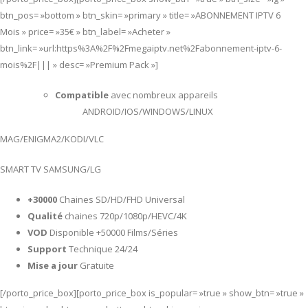
btn_pos= »bottom » btn_skin= »primary » title= »ABONNEMENT IPTV 6
Mois » price= »35€ » btn_label= »Acheter »
btn_link= »url:https%3A%2F%2Fmegaiptv.net%2Fabonnement-iptv-6-
mois%2F||| » desc= »Premium Pack »]
Compatible
avec nombreux appareils
ANDROID/IOS/WINDOWS/LINUX
MAG/ENIGMA2/KODI/VLC
SMART TV SAMSUNG/LG
+30000
Chaines SD/HD/FHD Universal
Qualité
chaines 720p/1080p/HEVC/4K
VOD
Disponible +50000 Films/Séries
Support
Technique 24/24
Mise a jour
Gratuite
[/porto_price_box][porto_price_box is_popular= »true » show_btn= »true »