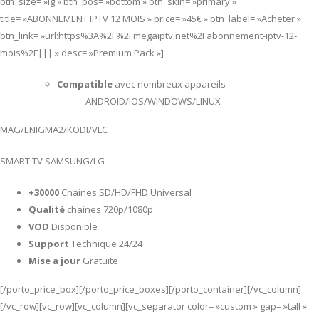
btn_size= »lg » btn_pos= »bottom » btn_skin= »primary »
title= »ABONNEMENT IPTV 12 MOIS » price= »45€ » btn_label= »Acheter »
btn_link= »url:https%3A%2F%2Fmegaiptv.net%2Fabonnement-iptv-12-
mois%2F||| » desc= »Premium Pack »]
Compatible
avec nombreux appareils
ANDROID/IOS/WINDOWS/LINUX
MAG/ENIGMA2/KODI/VLC
SMART TV SAMSUNG/LG
+30000
Chaines SD/HD/FHD Universal
Qualité
chaines 720p/1080p
VOD
Disponible
Support
Technique 24/24
Mise a jour
Gratuite
[/porto_price_box][/porto_price_boxes][/porto_container][/vc_column]
[/vc_row][vc_row][vc_column][vc_separator color= »custom » gap= »tall »