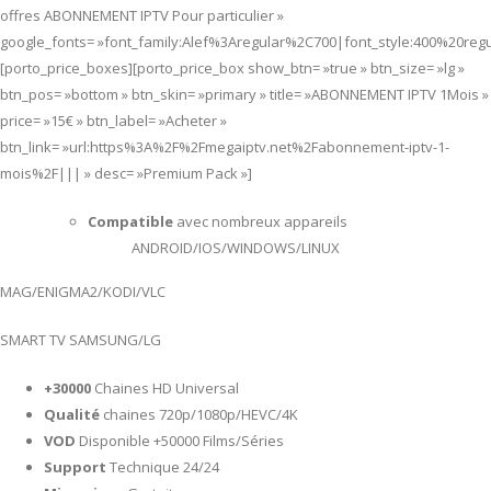
offres ABONNEMENT IPTV Pour particulier »
google_fonts= »font_family:Alef%3Aregular%2C700|font_style:400%20re
[porto_price_boxes][porto_price_box show_btn= »true » btn_size= »lg »
btn_pos= »bottom » btn_skin= »primary » title= »ABONNEMENT IPTV 1Mois »
price= »15€ » btn_label= »Acheter »
btn_link= »url:https%3A%2F%2Fmegaiptv.net%2Fabonnement-iptv-1-
mois%2F||| » desc= »Premium Pack »]
Compatible
avec nombreux appareils
ANDROID/IOS/WINDOWS/LINUX
MAG/ENIGMA2/KODI/VLC
SMART TV SAMSUNG/LG
+30000
Chaines HD Universal
Qualité
chaines 720p/1080p/HEVC/4K
VOD
Disponible +50000 Films/Séries
Support
Technique 24/24