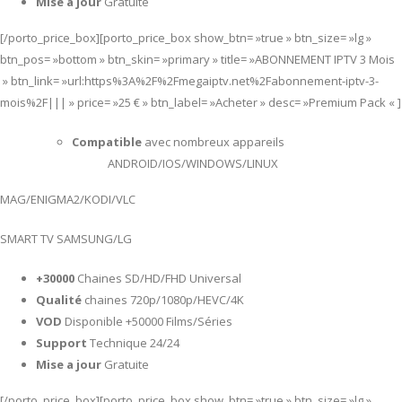
Mise a jour
Gratuite
[/porto_price_box][porto_price_box show_btn= »true » btn_size= »lg »
btn_pos= »bottom » btn_skin= »primary » title= »ABONNEMENT IPTV 3 Mois
» btn_link= »url:https%3A%2F%2Fmegaiptv.net%2Fabonnement-iptv-3-
mois%2F||| » price= »25 € » btn_label= »Acheter » desc= »Premium Pack « ]
Compatible
avec nombreux appareils
ANDROID/IOS/WINDOWS/LINUX
MAG/ENIGMA2/KODI/VLC
SMART TV SAMSUNG/LG
+30000
Chaines SD/HD/FHD Universal
Qualité
chaines 720p/1080p/HEVC/4K
VOD
Disponible +50000 Films/Séries
Support
Technique 24/24
Mise a jour
Gratuite
[/porto_price_box][porto_price_box show_btn= »true » btn_size= »lg »