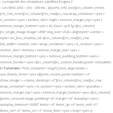
– La majorité des récepteurs satellites Enigma 2
– Les MAG (250 – 254 – 260 etc…)[/porto_info_box][/vc_column_inner]
[/vc_row_inner][/vc_column][/vc_row][vc_row wrap_container= »yes »
is_section= »yes » section_skin= »light » remove_margin_top= »yes »
remove_margin_bottom= »yes » el_class= »p-b-lg »][vc_column]
[vc_single_image image= »690″ img_size= »full » alignment= »center »
style= »vc_box_shadow_3d »][/vc_column][/vc_row][vc_row
full_width= »stretch_row » wrap_container= »yes » is_section= »yes »
section_skin= »tertiary » remove_margin_top= »yes »
remove_margin_bottom= »yes » remove_padding_bottom= »yes »
remove_border= »yes »][vc_column][vc_custom_heading text= »Actualités
Et
Tutoriels
» font_container= »tag:h2|text_align:center »
use_theme_fonts= »yes »][porto_recent_posts number= »3″
show_image= » » items_desktop= »3″][/vc_column][/vc_row][vc_row
wrap_container= »yes » is_section= »yes » section_skin= »parallax »
remove_margin_top= »yes » remove_margin_bottom= »yes »][vc_column]
[porto_carousel stage_padding= »0″ margin= »0″ autoplay= »yes »
autoplay_timeout= »5000″ items= »6″ items_lg= »4″ items_md= »3″
items_sm= »2″ items_xs= »1″ show_dots= »yes » loop= »yes »]