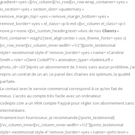
gradient= »yes »][/vc_column][/vc_row][vc_row wrap_container= »yes »
is_section= »yes » section_skin= »quaternary »
remove_margin_top= »yes » remove_margin_bottom= »yes »
remove_border= »yes » el_class= »p-b-md »][vc_column el_class= »p-l-
none p-r-none »][vc_custom_heading text= »Avis de nos
Clients
»
font_container= »tag:h2|text_align:center » use_theme_fonts= »yes »]
[vc_row_inner][vc_column_inner width= »1/2″][porto_testimonial
style= »testimonial-style-4″ remove_border= »yes » name= »Caroline
Smith » role= »Client CodeIPTV » animation_type= »fadeInLeft »
photo_id= »33″]Après un abonnement de 3 mois sans aucun problème, j’ai
repris un contrat de un an. Le panel des chaines est optimum, la qualité
parfaite.
Le contact avec le service commercial correspond à ce qu’on fait de
mieux. L’accès au compte très facile avec un ordinateur.
codeiptv.com a un VRAI compte Paypal pour régler son abonnement sans
intermédiaire.
Vraiment bon fournisseur, je recommande.[/porto_testimonial]
[/vc_column_inner][vc_column_inner width= »1/2″][porto_testimonial
style= »testimonial-style-4″ remove_border= »yes » name= »John leon »