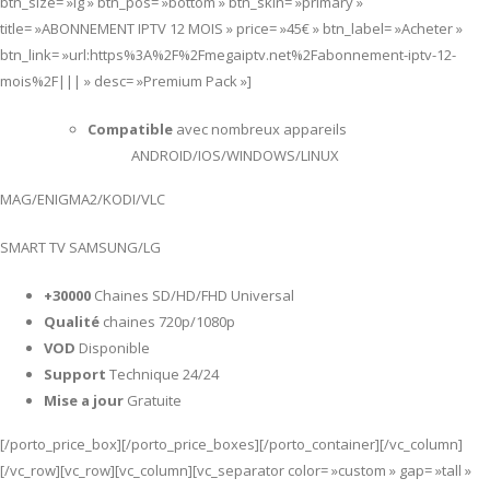
btn_size= »lg » btn_pos= »bottom » btn_skin= »primary »
title= »ABONNEMENT IPTV 12 MOIS » price= »45€ » btn_label= »Acheter »
btn_link= »url:https%3A%2F%2Fmegaiptv.net%2Fabonnement-iptv-12-
mois%2F||| » desc= »Premium Pack »]
Compatible
avec nombreux appareils
ANDROID/IOS/WINDOWS/LINUX
MAG/ENIGMA2/KODI/VLC
SMART TV SAMSUNG/LG
+30000
Chaines SD/HD/FHD Universal
Qualité
chaines 720p/1080p
VOD
Disponible
Support
Technique 24/24
Mise a jour
Gratuite
[/porto_price_box][/porto_price_boxes][/porto_container][/vc_column]
[/vc_row][vc_row][vc_column][vc_separator color= »custom » gap= »tall »