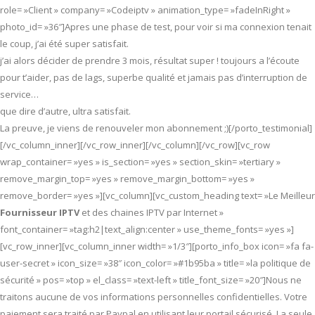
role= »Client » company= »Codeiptv » animation_type= »fadeInRight »
photo_id= »36″]Apres une phase de test, pour voir si ma connexion tenait
le coup, j’ai été super satisfait.
j’ai alors décider de prendre 3 mois, résultat super ! toujours a l’écoute
pour t’aider, pas de lags, superbe qualité et jamais pas d’interruption de
service…
que dire d’autre, ultra satisfait.
La preuve, je viens de renouveler mon abonnement ;)[/porto_testimonial]
[/vc_column_inner][/vc_row_inner][/vc_column][/vc_row][vc_row
wrap_container= »yes » is_section= »yes » section_skin= »tertiary »
remove_margin_top= »yes » remove_margin_bottom= »yes »
remove_border= »yes »][vc_column][vc_custom_heading text= »Le Meilleur
Fournisseur IPTV
et des chaines IPTV par Internet »
font_container= »tag:h2|text_align:center » use_theme_fonts= »yes »]
[vc_row_inner][vc_column_inner width= »1/3″][porto_info_box icon= »fa fa-
user-secret » icon_size= »38″ icon_color= »#1b95ba » title= »la politique de
sécurité » pos= »top » el_class= »text-left » title_font_size= »20″]Nous ne
traitons aucune de vos informations personnelles confidentielles. Votre
paiement sera traité par Paypal en utilisant leur portail sécurisé. La seule