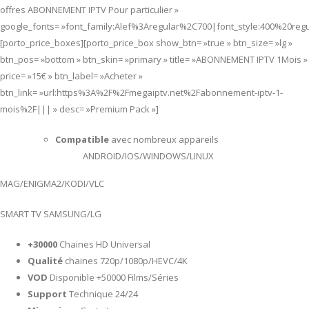
offres ABONNEMENT IPTV Pour particulier »
google_fonts= »font_family:Alef%3Aregular%2C700|font_style:400%20re
[porto_price_boxes][porto_price_box show_btn= »true » btn_size= »lg »
btn_pos= »bottom » btn_skin= »primary » title= »ABONNEMENT IPTV 1Mois »
price= »15€ » btn_label= »Acheter »
btn_link= »url:https%3A%2F%2Fmegaiptv.net%2Fabonnement-iptv-1-
mois%2F||| » desc= »Premium Pack »]
Compatible
avec nombreux appareils
ANDROID/IOS/WINDOWS/LINUX
MAG/ENIGMA2/KODI/VLC
SMART TV SAMSUNG/LG
+30000
Chaines HD Universal
Qualité
chaines 720p/1080p/HEVC/4K
VOD
Disponible +50000 Films/Séries
Support
Technique 24/24