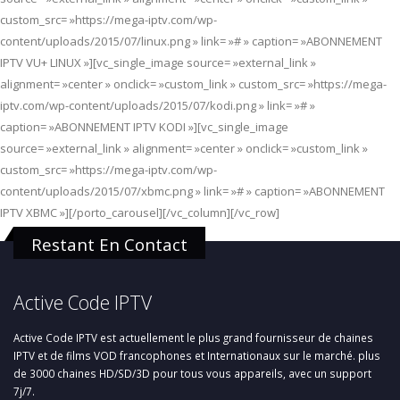
custom_src= »https://mega-iptv.com/wp-
content/uploads/2015/07/linux.png » link= »# » caption= »ABONNEMENT
IPTV VU+ LINUX »][vc_single_image source= »external_link »
alignment= »center » onclick= »custom_link » custom_src= »https://mega-
iptv.com/wp-content/uploads/2015/07/kodi.png » link= »# »
caption= »ABONNEMENT IPTV KODI »][vc_single_image
source= »external_link » alignment= »center » onclick= »custom_link »
custom_src= »https://mega-iptv.com/wp-
content/uploads/2015/07/xbmc.png » link= »# » caption= »ABONNEMENT
IPTV XBMC »][/porto_carousel][/vc_column][/vc_row]
Restant En Contact
Active Code IPTV
Active Code IPTV est actuellement le plus grand fournisseur de chaines
IPTV et de films VOD francophones et Internationaux sur le marché. plus
de 3000 chaines HD/SD/3D pour tous vous appareils, avec un support
7j/7.