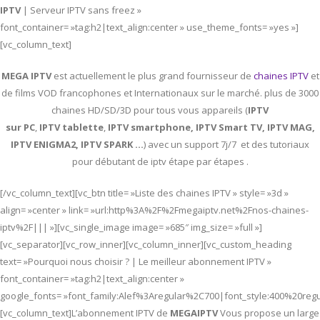
IPTV
| Serveur IPTV sans freez »
font_container= »tag:h2|text_align:center » use_theme_fonts= »yes »]
[vc_column_text]
MEGA IPTV
est actuellement le plus grand fournisseur de
chaines IPTV
et
de films VOD francophones et Internationaux sur le marché. plus de 3000
chaines HD/SD/3D pour tous vous appareils (
IPTV
sur PC
,
IPTV
tablette
,
IPTV
smartphone, IPTV Smart TV, IPTV MAG,
IPTV ENIGMA2, IPTV SPARK …
) avec un support 7j/7 et des tutoriaux
pour débutant de iptv étape par étapes .
[/vc_column_text][vc_btn title= »Liste des chaines IPTV » style= »3d »
align= »center » link= »url:http%3A%2F%2Fmegaiptv.net%2Fnos-chaines-
iptv%2F||| »][vc_single_image image= »685″ img_size= »full »]
[vc_separator][vc_row_inner][vc_column_inner][vc_custom_heading
text= »Pourquoi nous choisir ? | Le meilleur abonnement IPTV »
font_container= »tag:h2|text_align:center »
google_fonts= »font_family:Alef%3Aregular%2C700|font_style:400%20re
[vc_column_text]L’abonnement IPTV de
MEGAIPTV
Vous propose un large