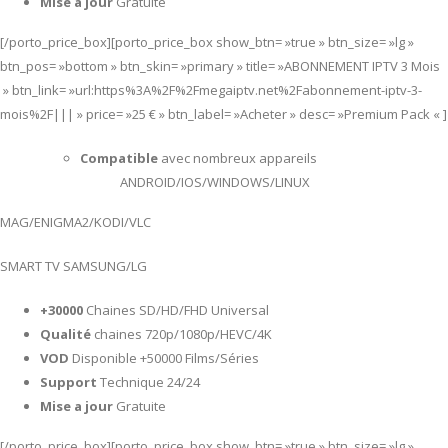
Mise a jour
Gratuite
[/porto_price_box][porto_price_box show_btn= »true » btn_size= »lg »
btn_pos= »bottom » btn_skin= »primary » title= »ABONNEMENT IPTV 3 Mois
» btn_link= »url:https%3A%2F%2Fmegaiptv.net%2Fabonnement-iptv-3-
mois%2F||| » price= »25 € » btn_label= »Acheter » desc= »Premium Pack « ]
Compatible
avec nombreux appareils
ANDROID/IOS/WINDOWS/LINUX
MAG/ENIGMA2/KODI/VLC
SMART TV SAMSUNG/LG
+30000
Chaines SD/HD/FHD Universal
Qualité
chaines 720p/1080p/HEVC/4K
VOD
Disponible +50000 Films/Séries
Support
Technique 24/24
Mise a jour
Gratuite
[/porto_price_box][porto_price_box show_btn= »true » btn_size= »lg »