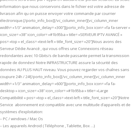
information que nous conservons dans le fichier est votre adresse de
livraison afin qu on puisse envoyer votre commande par courrier
électronique.[/porto_info_box][/vc_column_inner][vc_column_inner
width= »1/3″ animation_delay= »300″][porto_info_box icon= »fa fa-server »
icon_size= »38″ icon_color= »#1b95ba » title= »SERVEUR IPTV AVANCÉ »
pos= »top » el_class= »text-left » title_font_size= »20″]Nous avons des
Serveur Dédie Avancé , qui vous offres une Connexions réseau
redondantes avec 10 Gbits/s de bande passante permet la transmission
rapide de données! Notre INFRASTRUCTURE assure la sécurité des
données AU PLUS HAUT niveau. Vous pouvez regarder vos chaînes sans
coupure 24h / 24![/porto_info_box][/vc_column_inner][vc_column_inner
width= »1/3″ animation_delay= »600″][porto_info_box icon= »fa fa-
desktop » icon_size= »38″ icon_color= »#1b95ba » title= »Large
Compatibilité » pos= »top » el_class= »text-left » title_font_size= »20″]Notre
Service abonnement est compatible avec une multitude d’appareils et de
systèmes d’exploitation:
– PC / windows / Mac Os
– Les appareils Android ( Téléphone , Tablette, Box …)