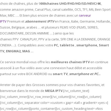
choix de chaînes, plus de 9
000chaines UHD/FHD/HD/SD/HEVC/4K
,
comme amazon prime, Canal Plus, canal satellite, OCS, TF1, M6, Bein Sport
Max, MBC …. Et bien plus encore de chaines avec un
serveur
IPTV
Premium et
abonnement IPTV
en France, Italie, Germanie, Hollande,
Suisse, Belgique, arabes … et plusieurs FILMS VOD (FILMS, SERIES,
DOCUMENTAIRE, DESSIN ANIMME … ) ainsi que les
chaines PPV CANALPLAY, PPV a la carte, SFR CINE A LA DEMANDE, ORANGE
CINEMA …) . Compatibles avec votre
PC,
tablette
,
smartphone, Smart
TV, ENIGMA2, MAG ..
.
Ce service mondial vous offre les
meilleures chaines IPTV
en continue
associé à un flux vidéo avec une connexion haut débit et accessible
partout sur votre BOX ANDROID ou
smart TV
,
smartphone et PC..
.
Arreter de payer des Grosses sommes pour vos chaines favorites, et
bienvenue dans le monde de
MEGA IPTV
.[/vc_column_text]
[/vc_column_inner][/vc_row_inner][/vc_column][/vc_row][vc_column]
[/vc_column][vc_separator color= »custom » gap= »tall » gradient= »yes »]
[vc_row][vc_column][porto_container][vc_custom_heading text= »Nos