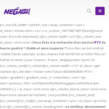
[vc_row full_width= »stretch_row » wrap_container= »yes »
el_class= »home-intro » css= ».vc_custom_1467186518071{background-
color: #1a1c2b !important;} »][vc_column width= »2/3″][vc_column_text
el_class= »m-b-none »]
Vous êtes à la recherche d’un service
IPTV
de
haute qualité ?
Stable et sans coupures ?
Vous êtes au bon endroit
+20000 Clients satisfaits et des chaines Full HD/HD/SD et VODS films en
Full HD et séries à jour Chaines : France , Belgique,Bein Sport, Sfr.
[/vc_column_text][/vc_column][vc_column width= »1/3″ el_class= »get-
started »][vc_btn title= »Tester votre future ABONNEMENT IPTV »
style= »gradient » gradient_color_2= »vista-blue » size= »lg »
skin= »primary » link= »url:http%3A%2F%2Fmegaiptv.net%2Ftest-iptv-
24h%2F||| » el_class= »m-b-none »][vc_column_text el_class= »m-b-none
learn-more »]Avant de l’acheter, c’est possible ![/vc_column_text]
[/vc_column][/vc_row][vc_row wrap_container= »yes » el_class= »p-t-xxl p-
b-xl »][vc_column][vc_custom_heading text= »
Le meilleur abonnement