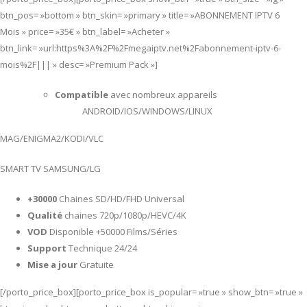
btn_pos= »bottom » btn_skin= »primary » title= »ABONNEMENT IPTV 6
Mois » price= »35€ » btn_label= »Acheter »
btn_link= »url:https%3A%2F%2Fmegaiptv.net%2Fabonnement-iptv-6-
mois%2F||| » desc= »Premium Pack »]
Compatible
avec nombreux appareils
ANDROID/IOS/WINDOWS/LINUX
MAG/ENIGMA2/KODI/VLC
SMART TV SAMSUNG/LG
+30000
Chaines SD/HD/FHD Universal
Qualité
chaines 720p/1080p/HEVC/4K
VOD
Disponible +50000 Films/Séries
Support
Technique 24/24
Mise a jour
Gratuite
[/porto_price_box][porto_price_box is_popular= »true » show_btn= »true »