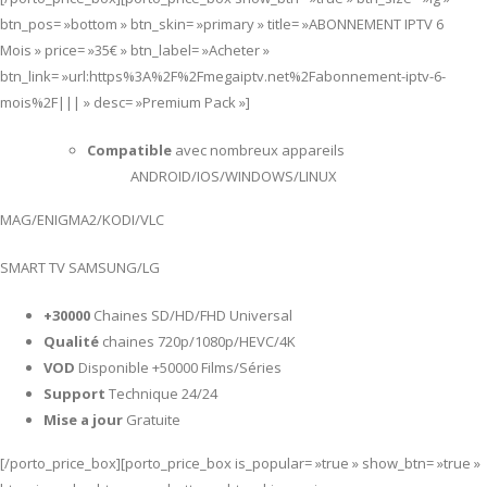
btn_pos= »bottom » btn_skin= »primary » title= »ABONNEMENT IPTV 6
Mois » price= »35€ » btn_label= »Acheter »
btn_link= »url:https%3A%2F%2Fmegaiptv.net%2Fabonnement-iptv-6-
mois%2F||| » desc= »Premium Pack »]
Compatible
avec nombreux appareils
ANDROID/IOS/WINDOWS/LINUX
MAG/ENIGMA2/KODI/VLC
SMART TV SAMSUNG/LG
+30000
Chaines SD/HD/FHD Universal
Qualité
chaines 720p/1080p/HEVC/4K
VOD
Disponible +50000 Films/Séries
Support
Technique 24/24
Mise a jour
Gratuite
[/porto_price_box][porto_price_box is_popular= »true » show_btn= »true »