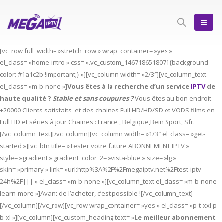
[vc_row full_width= »stretch_row » wrap_container= »yes »
el_class= »home-intro » css= ».vc_custom_1467186518071{background-
color: #1a1c2b !important;} »][vc_column width= »2/3″][vc_column_text
el_class= »m-b-none »]
Vous êtes à la recherche d’un service
IPTV
de
haute qualité ?
Stable et sans coupures ?
Vous êtes au bon endroit
+20000 Clients satisfaits et des chaines Full HD/HD/SD et VODS films en
Full HD et séries à jour Chaines : France , Belgique,Bein Sport, Sfr.
[/vc_column_text][/vc_column][vc_column width= »1/3″ el_class= »get-
started »][vc_btn title= »Tester votre future ABONNEMENT IPTV »
style= »gradient » gradient_color_2= »vista-blue » size= »lg »
skin= »primary » link= »url:http%3A%2F%2Fmegaiptv.net%2Ftest-iptv-
24h%2F||| » el_class= »m-b-none »][vc_column_text el_class= »m-b-none
learn-more »]Avant de l’acheter, c’est possible ![/vc_column_text]
[/vc_column][/vc_row][vc_row wrap_container= »yes » el_class= »p-t-xxl p-
b-xl »][vc_column][vc_custom_heading text= »
Le meilleur abonnement