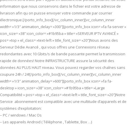
information que nous conservons dans le fichier est votre adresse de
livraison afin qu on puisse envoyer votre commande par courrier
électronique.[/porto_info_box][/vc_column_inner][vc_column_inner
width= »1/3″ animation_delay= »300″][porto_info_box icon= »fa fa-server »
icon_size= »38″ icon_color= »#1b95ba » title= »SERVEUR IPTV AVANCÉ »
pos= »top » el_class= »text-left » title_font_size= »20″]Nous avons des
Serveur Dédie Avancé , qui vous offres une Connexions réseau
redondantes avec 10 Gbits/s de bande passante permet la transmission
rapide de données! Notre INFRASTRUCTURE assure la sécurité des
données AU PLUS HAUT niveau. Vous pouvez regarder vos chaînes sans
coupure 24h / 24![/porto_info_box][/vc_column_inner][vc_column_inner
width= »1/3″ animation_delay= »600″][porto_info_box icon= »fa fa-
desktop » icon_size= »38″ icon_color= »#1b95ba » title= »Large
Compatibilité » pos= »top » el_class= »text-left » title_font_size= »20″]Notre
Service abonnement est compatible avec une multitude d’appareils et de
systèmes d’exploitation:
– PC / windows / Mac Os
– Les appareils Android ( Téléphone , Tablette, Box …)