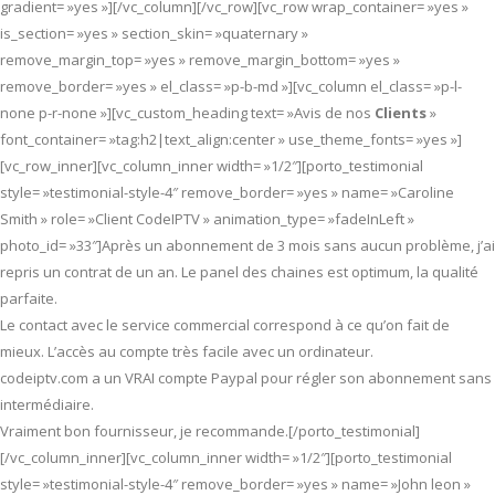
gradient= »yes »][/vc_column][/vc_row][vc_row wrap_container= »yes »
is_section= »yes » section_skin= »quaternary »
remove_margin_top= »yes » remove_margin_bottom= »yes »
remove_border= »yes » el_class= »p-b-md »][vc_column el_class= »p-l-
none p-r-none »][vc_custom_heading text= »Avis de nos
Clients
»
font_container= »tag:h2|text_align:center » use_theme_fonts= »yes »]
[vc_row_inner][vc_column_inner width= »1/2″][porto_testimonial
style= »testimonial-style-4″ remove_border= »yes » name= »Caroline
Smith » role= »Client CodeIPTV » animation_type= »fadeInLeft »
photo_id= »33″]Après un abonnement de 3 mois sans aucun problème, j’ai
repris un contrat de un an. Le panel des chaines est optimum, la qualité
parfaite.
Le contact avec le service commercial correspond à ce qu’on fait de
mieux. L’accès au compte très facile avec un ordinateur.
codeiptv.com a un VRAI compte Paypal pour régler son abonnement sans
intermédiaire.
Vraiment bon fournisseur, je recommande.[/porto_testimonial]
[/vc_column_inner][vc_column_inner width= »1/2″][porto_testimonial
style= »testimonial-style-4″ remove_border= »yes » name= »John leon »