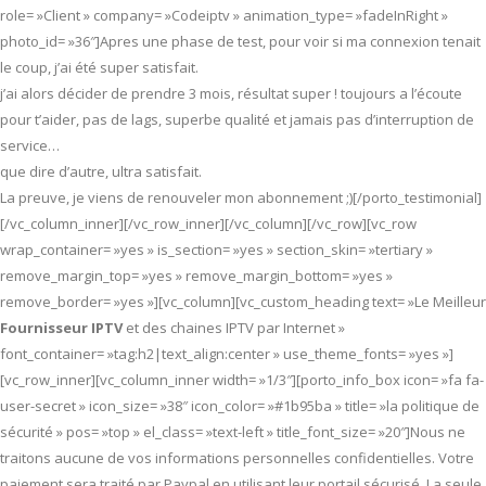
role= »Client » company= »Codeiptv » animation_type= »fadeInRight »
photo_id= »36″]Apres une phase de test, pour voir si ma connexion tenait
le coup, j’ai été super satisfait.
j’ai alors décider de prendre 3 mois, résultat super ! toujours a l’écoute
pour t’aider, pas de lags, superbe qualité et jamais pas d’interruption de
service…
que dire d’autre, ultra satisfait.
La preuve, je viens de renouveler mon abonnement ;)[/porto_testimonial]
[/vc_column_inner][/vc_row_inner][/vc_column][/vc_row][vc_row
wrap_container= »yes » is_section= »yes » section_skin= »tertiary »
remove_margin_top= »yes » remove_margin_bottom= »yes »
remove_border= »yes »][vc_column][vc_custom_heading text= »Le Meilleur
Fournisseur IPTV
et des chaines IPTV par Internet »
font_container= »tag:h2|text_align:center » use_theme_fonts= »yes »]
[vc_row_inner][vc_column_inner width= »1/3″][porto_info_box icon= »fa fa-
user-secret » icon_size= »38″ icon_color= »#1b95ba » title= »la politique de
sécurité » pos= »top » el_class= »text-left » title_font_size= »20″]Nous ne
traitons aucune de vos informations personnelles confidentielles. Votre
paiement sera traité par Paypal en utilisant leur portail sécurisé. La seule