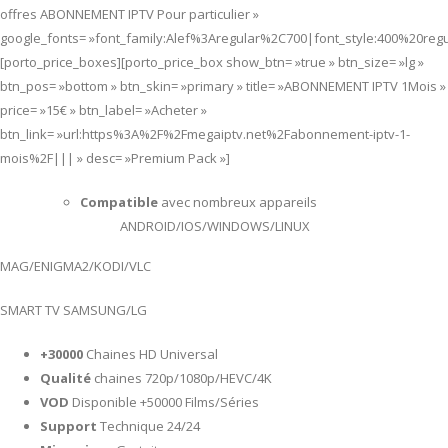
offres ABONNEMENT IPTV Pour particulier »
google_fonts= »font_family:Alef%3Aregular%2C700|font_style:400%20re
[porto_price_boxes][porto_price_box show_btn= »true » btn_size= »lg »
btn_pos= »bottom » btn_skin= »primary » title= »ABONNEMENT IPTV 1Mois »
price= »15€ » btn_label= »Acheter »
btn_link= »url:https%3A%2F%2Fmegaiptv.net%2Fabonnement-iptv-1-
mois%2F||| » desc= »Premium Pack »]
Compatible
avec nombreux appareils
ANDROID/IOS/WINDOWS/LINUX
MAG/ENIGMA2/KODI/VLC
SMART TV SAMSUNG/LG
+30000
Chaines HD Universal
Qualité
chaines 720p/1080p/HEVC/4K
VOD
Disponible +50000 Films/Séries
Support
Technique 24/24