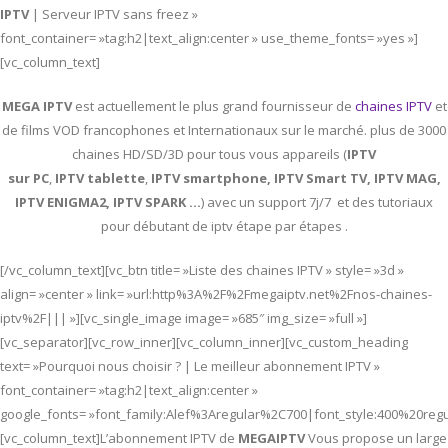
IPTV
| Serveur IPTV sans freez »
font_container= »tag:h2|text_align:center » use_theme_fonts= »yes »]
[vc_column_text]
MEGA IPTV
est actuellement le plus grand fournisseur de
chaines IPTV
et
de films VOD francophones et Internationaux sur le marché. plus de 3000
chaines HD/SD/3D pour tous vous appareils (
IPTV
sur PC
,
IPTV
tablette
,
IPTV
smartphone, IPTV Smart TV, IPTV MAG,
IPTV ENIGMA2, IPTV SPARK …
) avec un support 7j/7 et des tutoriaux
pour débutant de iptv étape par étapes .
[/vc_column_text][vc_btn title= »Liste des chaines IPTV » style= »3d »
align= »center » link= »url:http%3A%2F%2Fmegaiptv.net%2Fnos-chaines-
iptv%2F||| »][vc_single_image image= »685″ img_size= »full »]
[vc_separator][vc_row_inner][vc_column_inner][vc_custom_heading
text= »Pourquoi nous choisir ? | Le meilleur abonnement IPTV »
font_container= »tag:h2|text_align:center »
google_fonts= »font_family:Alef%3Aregular%2C700|font_style:400%20re
[vc_column_text]L’abonnement IPTV de
MEGAIPTV
Vous propose un large