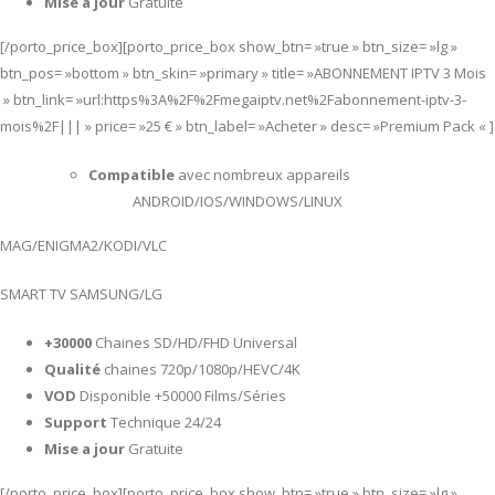
Mise a jour
Gratuite
[/porto_price_box][porto_price_box show_btn= »true » btn_size= »lg »
btn_pos= »bottom » btn_skin= »primary » title= »ABONNEMENT IPTV 3 Mois
» btn_link= »url:https%3A%2F%2Fmegaiptv.net%2Fabonnement-iptv-3-
mois%2F||| » price= »25 € » btn_label= »Acheter » desc= »Premium Pack « ]
Compatible
avec nombreux appareils
ANDROID/IOS/WINDOWS/LINUX
MAG/ENIGMA2/KODI/VLC
SMART TV SAMSUNG/LG
+30000
Chaines SD/HD/FHD Universal
Qualité
chaines 720p/1080p/HEVC/4K
VOD
Disponible +50000 Films/Séries
Support
Technique 24/24
Mise a jour
Gratuite
[/porto_price_box][porto_price_box show_btn= »true » btn_size= »lg »