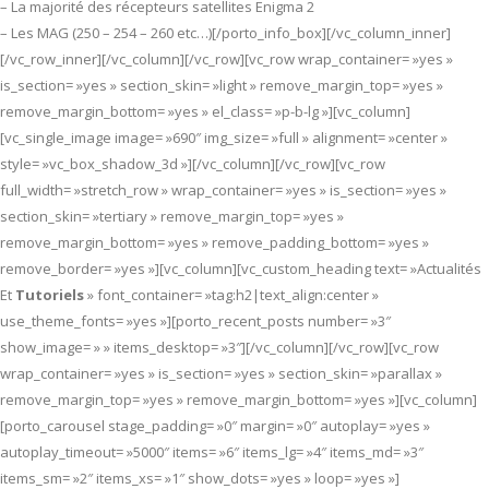
– La majorité des récepteurs satellites Enigma 2
– Les MAG (250 – 254 – 260 etc…)[/porto_info_box][/vc_column_inner]
[/vc_row_inner][/vc_column][/vc_row][vc_row wrap_container= »yes »
is_section= »yes » section_skin= »light » remove_margin_top= »yes »
remove_margin_bottom= »yes » el_class= »p-b-lg »][vc_column]
[vc_single_image image= »690″ img_size= »full » alignment= »center »
style= »vc_box_shadow_3d »][/vc_column][/vc_row][vc_row
full_width= »stretch_row » wrap_container= »yes » is_section= »yes »
section_skin= »tertiary » remove_margin_top= »yes »
remove_margin_bottom= »yes » remove_padding_bottom= »yes »
remove_border= »yes »][vc_column][vc_custom_heading text= »Actualités
Et
Tutoriels
» font_container= »tag:h2|text_align:center »
use_theme_fonts= »yes »][porto_recent_posts number= »3″
show_image= » » items_desktop= »3″][/vc_column][/vc_row][vc_row
wrap_container= »yes » is_section= »yes » section_skin= »parallax »
remove_margin_top= »yes » remove_margin_bottom= »yes »][vc_column]
[porto_carousel stage_padding= »0″ margin= »0″ autoplay= »yes »
autoplay_timeout= »5000″ items= »6″ items_lg= »4″ items_md= »3″
items_sm= »2″ items_xs= »1″ show_dots= »yes » loop= »yes »]