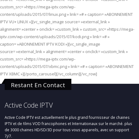
custom_src= »https://mega-iptv.com/wp-
content/uploads/2015/07/linux.png » link= »# » caption= »ABONNEMENT
IPTV VU+ LINUX »][vc_single_image source= »external_link »
alignment= »center » onclick= »custom_link » custom_src= »https://mega-
iptv.com/wp-content/uploads/2015/07/kodi.png » link= »# »
caption= »ABONNEMENT IPTV KODI »][vc_single_image
source= »external_link » alignment= »center » onclick= »custom_link »
custom_src= »https://mega-iptv.com/wp-
content/uploads/2015/07/xbmc.png » link= »# » caption= »ABONNEMENT
IPTV XBMC »][/porto_carousel][/vc_column][/vc_row]
Restant En Contact
Active Code IPTV
Active Code IPTV est actuellement le plus grand fournisseur de chaines
IPTV et de films VOD francophones et Internationaux sur le marché. plus
de 3000 chaines HD/SD/3D pour tous vous appareils, avec un support
7j/7.