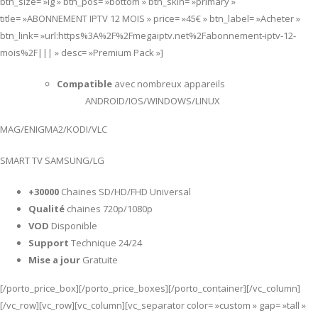
btn_size= »lg » btn_pos= »bottom » btn_skin= »primary »
title= »ABONNEMENT IPTV 12 MOIS » price= »45€ » btn_label= »Acheter »
btn_link= »url:https%3A%2F%2Fmegaiptv.net%2Fabonnement-iptv-12-
mois%2F||| » desc= »Premium Pack »]
Compatible
avec nombreux appareils
ANDROID/IOS/WINDOWS/LINUX
MAG/ENIGMA2/KODI/VLC
SMART TV SAMSUNG/LG
+30000
Chaines SD/HD/FHD Universal
Qualité
chaines 720p/1080p
VOD
Disponible
Support
Technique 24/24
Mise a jour
Gratuite
[/porto_price_box][/porto_price_boxes][/porto_container][/vc_column]
[/vc_row][vc_row][vc_column][vc_separator color= »custom » gap= »tall »