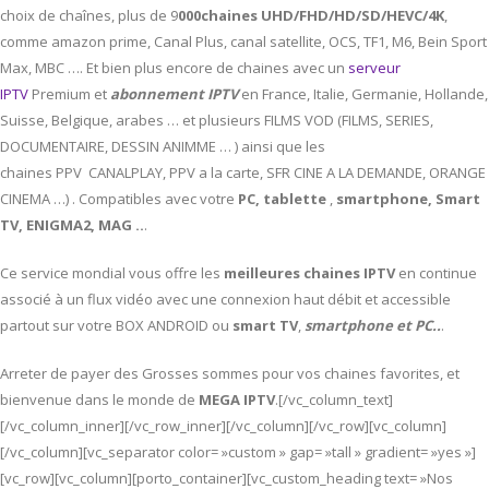
choix de chaînes, plus de 9
000chaines UHD/FHD/HD/SD/HEVC/4K
,
comme amazon prime, Canal Plus, canal satellite, OCS, TF1, M6, Bein Sport
Max, MBC …. Et bien plus encore de chaines avec un
serveur
IPTV
Premium et
abonnement IPTV
en France, Italie, Germanie, Hollande,
Suisse, Belgique, arabes … et plusieurs FILMS VOD (FILMS, SERIES,
DOCUMENTAIRE, DESSIN ANIMME … ) ainsi que les
chaines PPV CANALPLAY, PPV a la carte, SFR CINE A LA DEMANDE, ORANGE
CINEMA …) . Compatibles avec votre
PC,
tablette
,
smartphone, Smart
TV, ENIGMA2, MAG ..
.
Ce service mondial vous offre les
meilleures chaines IPTV
en continue
associé à un flux vidéo avec une connexion haut débit et accessible
partout sur votre BOX ANDROID ou
smart TV
,
smartphone et PC..
.
Arreter de payer des Grosses sommes pour vos chaines favorites, et
bienvenue dans le monde de
MEGA IPTV
.[/vc_column_text]
[/vc_column_inner][/vc_row_inner][/vc_column][/vc_row][vc_column]
[/vc_column][vc_separator color= »custom » gap= »tall » gradient= »yes »]
[vc_row][vc_column][porto_container][vc_custom_heading text= »Nos