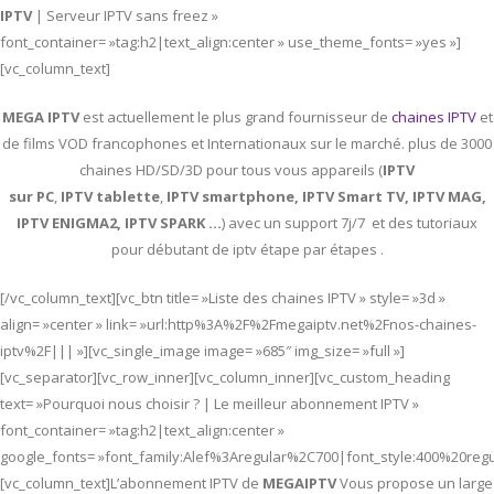
IPTV
| Serveur IPTV sans freez »
font_container= »tag:h2|text_align:center » use_theme_fonts= »yes »]
[vc_column_text]
MEGA IPTV
est actuellement le plus grand fournisseur de
chaines IPTV
et
de films VOD francophones et Internationaux sur le marché. plus de 3000
chaines HD/SD/3D pour tous vous appareils (
IPTV
sur PC
,
IPTV
tablette
,
IPTV
smartphone, IPTV Smart TV, IPTV MAG,
IPTV ENIGMA2, IPTV SPARK …
) avec un support 7j/7 et des tutoriaux
pour débutant de iptv étape par étapes .
[/vc_column_text][vc_btn title= »Liste des chaines IPTV » style= »3d »
align= »center » link= »url:http%3A%2F%2Fmegaiptv.net%2Fnos-chaines-
iptv%2F||| »][vc_single_image image= »685″ img_size= »full »]
[vc_separator][vc_row_inner][vc_column_inner][vc_custom_heading
text= »Pourquoi nous choisir ? | Le meilleur abonnement IPTV »
font_container= »tag:h2|text_align:center »
google_fonts= »font_family:Alef%3Aregular%2C700|font_style:400%20re
[vc_column_text]L’abonnement IPTV de
MEGAIPTV
Vous propose un large