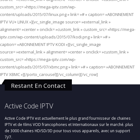
custom_src= »https://mega-iptv.com/wp-
content/uploads/2015/07/linux.png » link= »# » caption= »ABONNEMENT
IPTV VU+ LINUX »][vc_single_image source= »external_link »
alignment= »center » onclick= »custom_link » custom_src= »https://mega-
iptv.com/wp-content/uploads/2015/07/kodi.png » link= »# »
caption= »ABONNEMENT IPTV KODI »][vc_single_image
source= »external_link » alignment= »center » onclick= »custom_link »
custom_src= »https://mega-iptv.com/wp-
content/uploads/2015/07/xbmc.png » link= »# » caption= »ABONNEMENT
IPTV XBMC »][/porto_carousel][/vc_column][/vc_row]
Restant En Contact
Active Code IPTV
Active Code IPTV est actuellement le plus grand fournisseur de chaines
IPTV et de films VOD francophones et Internationaux sur le marché. plus
de 3000 chaines HD/SD/3D pour tous vous appareils, avec un support
7j/7.