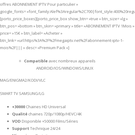
offres ABONNEMENT IPTV Pour particulier »
google_fonts= »font_family:Alef%3Aregular%2C700|font_style:400%20re
[porto_price_boxes][porto_price_box show_btn= »true » btn_size= »lg »
btn_pos= »bottom » btn_skin= »primary » title= »ABONNEMENT IPTV 1Mois »
price= »15€ » btn_label= »Acheter »
btn_link= »url:https%3A%2F%2Fmegaiptv.net%2Fabonnement-iptv-1-
mois%2F||| » desc= »Premium Pack »]
Compatible
avec nombreux appareils
ANDROID/IOS/WINDOWS/LINUX
MAG/ENIGMA2/KODI/VLC
SMART TV SAMSUNG/LG
+30000
Chaines HD Universal
Qualité
chaines 720p/1080p/HEVC/4K
VOD
Disponible +50000 Films/Séries
Support
Technique 24/24