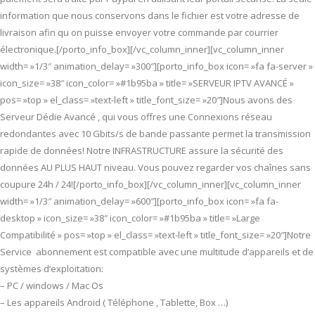
information que nous conservons dans le fichier est votre adresse de
livraison afin qu on puisse envoyer votre commande par courrier
électronique.[/porto_info_box][/vc_column_inner][vc_column_inner
width= »1/3″ animation_delay= »300″][porto_info_box icon= »fa fa-server »
icon_size= »38″ icon_color= »#1b95ba » title= »SERVEUR IPTV AVANCÉ »
pos= »top » el_class= »text-left » title_font_size= »20″]Nous avons des
Serveur Dédie Avancé , qui vous offres une Connexions réseau
redondantes avec 10 Gbits/s de bande passante permet la transmission
rapide de données! Notre INFRASTRUCTURE assure la sécurité des
données AU PLUS HAUT niveau. Vous pouvez regarder vos chaînes sans
coupure 24h / 24![/porto_info_box][/vc_column_inner][vc_column_inner
width= »1/3″ animation_delay= »600″][porto_info_box icon= »fa fa-
desktop » icon_size= »38″ icon_color= »#1b95ba » title= »Large
Compatibilité » pos= »top » el_class= »text-left » title_font_size= »20″]Notre
Service abonnement est compatible avec une multitude d’appareils et de
systèmes d’exploitation:
– PC / windows / Mac Os
– Les appareils Android ( Téléphone , Tablette, Box …)