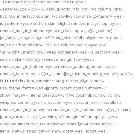
– La majorité des récepteurs satellites Enigma 2
– Les MAG (250 – 254 – 260 etc…)[/porto_info_box][/vc_column_inner]
[/vc_row_inner][/vc_column][/vc_row][vc_row wrap_container= »yes »
is_section= »yes » section_skin= »light » remove_margin_top= »yes »
remove_margin_bottom= »yes » el_class= »p-b-lg »][vc_column]
[vc_single_image image= »690″ img_size= »full » alignment= »center »
style= »vc_box_shadow_3d »][/vc_column][/vc_row][vc_row
full_width= »stretch_row » wrap_container= »yes » is_section= »yes »
section_skin= »tertiary » remove_margin_top= »yes »
remove_margin_bottom= »yes » remove_padding_bottom= »yes »
remove_border= »yes »][vc_column][vc_custom_heading text= »Actualités
Et
Tutoriels
» font_container= »tag:h2|text_align:center »
use_theme_fonts= »yes »][porto_recent_posts number= »3″
show_image= » » items_desktop= »3″][/vc_column][/vc_row][vc_row
wrap_container= »yes » is_section= »yes » section_skin= »parallax »
remove_margin_top= »yes » remove_margin_bottom= »yes »][vc_column]
[porto_carousel stage_padding= »0″ margin= »0″ autoplay= »yes »
autoplay_timeout= »5000″ items= »6″ items_lg= »4″ items_md= »3″
items_sm= »2″ items_xs= »1″ show_dots= »yes » loop= »yes »]