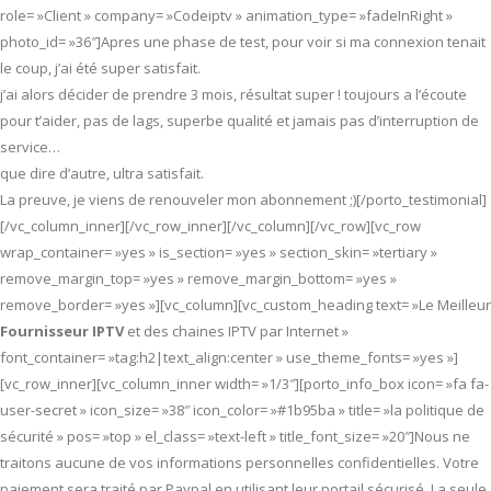
role= »Client » company= »Codeiptv » animation_type= »fadeInRight »
photo_id= »36″]Apres une phase de test, pour voir si ma connexion tenait
le coup, j’ai été super satisfait.
j’ai alors décider de prendre 3 mois, résultat super ! toujours a l’écoute
pour t’aider, pas de lags, superbe qualité et jamais pas d’interruption de
service…
que dire d’autre, ultra satisfait.
La preuve, je viens de renouveler mon abonnement ;)[/porto_testimonial]
[/vc_column_inner][/vc_row_inner][/vc_column][/vc_row][vc_row
wrap_container= »yes » is_section= »yes » section_skin= »tertiary »
remove_margin_top= »yes » remove_margin_bottom= »yes »
remove_border= »yes »][vc_column][vc_custom_heading text= »Le Meilleur
Fournisseur IPTV
et des chaines IPTV par Internet »
font_container= »tag:h2|text_align:center » use_theme_fonts= »yes »]
[vc_row_inner][vc_column_inner width= »1/3″][porto_info_box icon= »fa fa-
user-secret » icon_size= »38″ icon_color= »#1b95ba » title= »la politique de
sécurité » pos= »top » el_class= »text-left » title_font_size= »20″]Nous ne
traitons aucune de vos informations personnelles confidentielles. Votre
paiement sera traité par Paypal en utilisant leur portail sécurisé. La seule