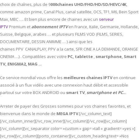
choix de chaînes, plus de 9
000chaines UHD/FHD/HD/SD/HEVC/4K
,
comme amazon prime, Canal Plus, canal satellite, OCS, TF1, M6, Bein Sport
Max, MBC …. Et bien plus encore de chaines avec un
serveur
IPTV
Premium et
abonnement IPTV
en France, Italie, Germanie, Hollande,
Suisse, Belgique, arabes … et plusieurs FILMS VOD (FILMS, SERIES,
DOCUMENTAIRE, DESSIN ANIMME … ) ainsi que les
chaines PPV CANALPLAY, PPV a la carte, SFR CINE A LA DEMANDE, ORANGE
CINEMA …) . Compatibles avec votre
PC,
tablette
,
smartphone, Smart
TV, ENIGMA2, MAG ..
.
Ce service mondial vous offre les
meilleures chaines IPTV
en continue
associé à un flux vidéo avec une connexion haut débit et accessible
partout sur votre BOX ANDROID ou
smart TV
,
smartphone et PC..
.
Arreter de payer des Grosses sommes pour vos chaines favorites, et
bienvenue dans le monde de
MEGA IPTV
.[/vc_column_text]
[/vc_column_inner][/vc_row_inner][/vc_column][/vc_row][vc_column]
[/vc_column][vc_separator color= »custom » gap= »tall » gradient= »yes »]
[vc_row][vc_column][porto_container][vc_custom_heading text= »Nos