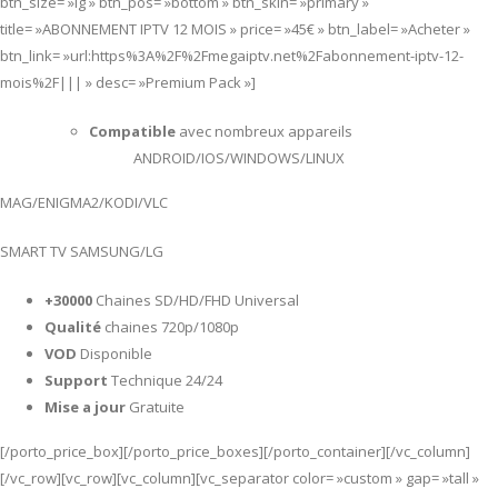
btn_size= »lg » btn_pos= »bottom » btn_skin= »primary »
title= »ABONNEMENT IPTV 12 MOIS » price= »45€ » btn_label= »Acheter »
btn_link= »url:https%3A%2F%2Fmegaiptv.net%2Fabonnement-iptv-12-
mois%2F||| » desc= »Premium Pack »]
Compatible
avec nombreux appareils
ANDROID/IOS/WINDOWS/LINUX
MAG/ENIGMA2/KODI/VLC
SMART TV SAMSUNG/LG
+30000
Chaines SD/HD/FHD Universal
Qualité
chaines 720p/1080p
VOD
Disponible
Support
Technique 24/24
Mise a jour
Gratuite
[/porto_price_box][/porto_price_boxes][/porto_container][/vc_column]
[/vc_row][vc_row][vc_column][vc_separator color= »custom » gap= »tall »