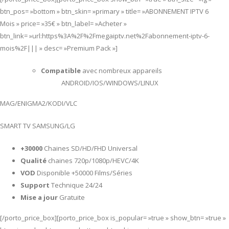
btn_pos= »bottom » btn_skin= »primary » title= »ABONNEMENT IPTV 6
Mois » price= »35€ » btn_label= »Acheter »
btn_link= »url:https%3A%2F%2Fmegaiptv.net%2Fabonnement-iptv-6-
mois%2F||| » desc= »Premium Pack »]
Compatible
avec nombreux appareils
ANDROID/IOS/WINDOWS/LINUX
MAG/ENIGMA2/KODI/VLC
SMART TV SAMSUNG/LG
+30000
Chaines SD/HD/FHD Universal
Qualité
chaines 720p/1080p/HEVC/4K
VOD
Disponible +50000 Films/Séries
Support
Technique 24/24
Mise a jour
Gratuite
[/porto_price_box][porto_price_box is_popular= »true » show_btn= »true »