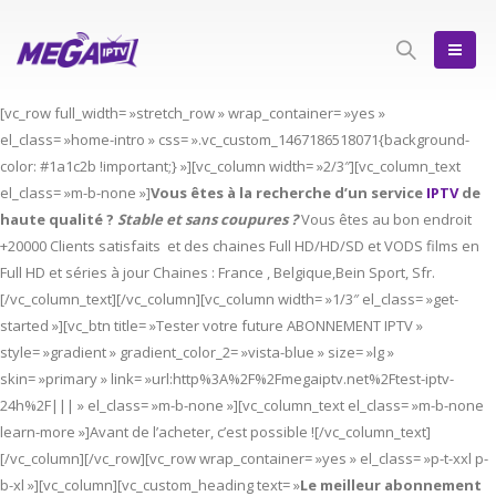
[vc_row full_width= »stretch_row » wrap_container= »yes »
el_class= »home-intro » css= ».vc_custom_1467186518071{background-
color: #1a1c2b !important;} »][vc_column width= »2/3″][vc_column_text
el_class= »m-b-none »]
Vous êtes à la recherche d’un service
IPTV
de
haute qualité ?
Stable et sans coupures ?
Vous êtes au bon endroit
+20000 Clients satisfaits et des chaines Full HD/HD/SD et VODS films en
Full HD et séries à jour Chaines : France , Belgique,Bein Sport, Sfr.
[/vc_column_text][/vc_column][vc_column width= »1/3″ el_class= »get-
started »][vc_btn title= »Tester votre future ABONNEMENT IPTV »
style= »gradient » gradient_color_2= »vista-blue » size= »lg »
skin= »primary » link= »url:http%3A%2F%2Fmegaiptv.net%2Ftest-iptv-
24h%2F||| » el_class= »m-b-none »][vc_column_text el_class= »m-b-none
learn-more »]Avant de l’acheter, c’est possible ![/vc_column_text]
[/vc_column][/vc_row][vc_row wrap_container= »yes » el_class= »p-t-xxl p-
b-xl »][vc_column][vc_custom_heading text= »
Le meilleur abonnement