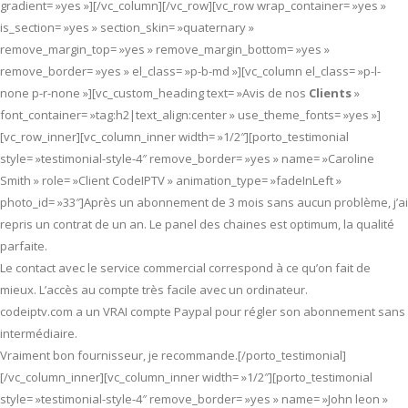
gradient= »yes »][/vc_column][/vc_row][vc_row wrap_container= »yes »
is_section= »yes » section_skin= »quaternary »
remove_margin_top= »yes » remove_margin_bottom= »yes »
remove_border= »yes » el_class= »p-b-md »][vc_column el_class= »p-l-
none p-r-none »][vc_custom_heading text= »Avis de nos
Clients
»
font_container= »tag:h2|text_align:center » use_theme_fonts= »yes »]
[vc_row_inner][vc_column_inner width= »1/2″][porto_testimonial
style= »testimonial-style-4″ remove_border= »yes » name= »Caroline
Smith » role= »Client CodeIPTV » animation_type= »fadeInLeft »
photo_id= »33″]Après un abonnement de 3 mois sans aucun problème, j’ai
repris un contrat de un an. Le panel des chaines est optimum, la qualité
parfaite.
Le contact avec le service commercial correspond à ce qu’on fait de
mieux. L’accès au compte très facile avec un ordinateur.
codeiptv.com a un VRAI compte Paypal pour régler son abonnement sans
intermédiaire.
Vraiment bon fournisseur, je recommande.[/porto_testimonial]
[/vc_column_inner][vc_column_inner width= »1/2″][porto_testimonial
style= »testimonial-style-4″ remove_border= »yes » name= »John leon »