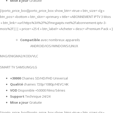
Mise a jour
Gratuite
[/porto_price_box][porto_price_box show_btn= »true » btn_size= »lg »
btn_pos= »bottom » btn_skin= »primary » title= »ABONNEMENT IPTV 3 Mois
» btn_link= »url:https%3A%2F%2Fmegaiptv.net%2Fabonnement-iptv-3-
mois%2F||| » price= »25 € » btn_label= »Acheter » desc= »Premium Pack « ]
Compatible
avec nombreux appareils
ANDROID/IOS/WINDOWS/LINUX
MAG/ENIGMA2/KODI/VLC
SMART TV SAMSUNG/LG
+30000
Chaines SD/HD/FHD Universal
Qualité
chaines 720p/1080p/HEVC/4K
VOD
Disponible +50000 Films/Séries
Support
Technique 24/24
Mise a jour
Gratuite
[/porto_price_box][porto_price_box show_btn= »true » btn_size= »lg »