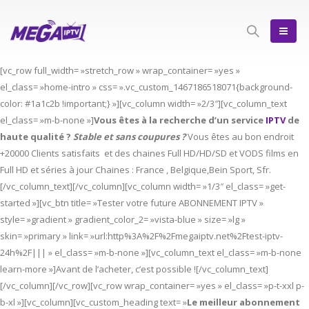
[vc_row full_width= »stretch_row » wrap_container= »yes »
el_class= »home-intro » css= ».vc_custom_1467186518071{background-
color: #1a1c2b !important;} »][vc_column width= »2/3″][vc_column_text
el_class= »m-b-none »]
Vous êtes à la recherche d’un service
IPTV
de
haute qualité ?
Stable et sans coupures ?
Vous êtes au bon endroit
+20000 Clients satisfaits et des chaines Full HD/HD/SD et VODS films en
Full HD et séries à jour Chaines : France , Belgique,Bein Sport, Sfr.
[/vc_column_text][/vc_column][vc_column width= »1/3″ el_class= »get-
started »][vc_btn title= »Tester votre future ABONNEMENT IPTV »
style= »gradient » gradient_color_2= »vista-blue » size= »lg »
skin= »primary » link= »url:http%3A%2F%2Fmegaiptv.net%2Ftest-iptv-
24h%2F||| » el_class= »m-b-none »][vc_column_text el_class= »m-b-none
learn-more »]Avant de l’acheter, c’est possible ![/vc_column_text]
[/vc_column][/vc_row][vc_row wrap_container= »yes » el_class= »p-t-xxl p-
b-xl »][vc_column][vc_custom_heading text= »
Le meilleur abonnement