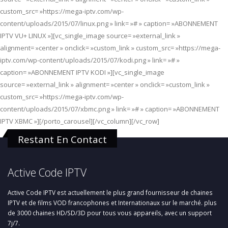
custom_src= »https://mega-iptv.com/wp-
content/uploads/2015/07/linux.png » link= »# » caption= »ABONNEMENT
IPTV VU+ LINUX »][vc_single_image source= »external_link »
alignment= »center » onclick= »custom_link » custom_src= »https://mega-
iptv.com/wp-content/uploads/2015/07/kodi.png » link= »# »
caption= »ABONNEMENT IPTV KODI »][vc_single_image
source= »external_link » alignment= »center » onclick= »custom_link »
custom_src= »https://mega-iptv.com/wp-
content/uploads/2015/07/xbmc.png » link= »# » caption= »ABONNEMENT
IPTV XBMC »][/porto_carousel][/vc_column][/vc_row]
Restant En Contact
Active Code IPTV
Active Code IPTV est actuellement le plus grand fournisseur de chaines
IPTV et de films VOD francophones et Internationaux sur le marché. plus
de 3000 chaines HD/SD/3D pour tous vous appareils, avec un support
7j/7.