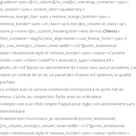
gradient= »yes »][/vc_column][/vc_row][vc_row wrap_container= »yes »
is_section= »yes » section_skin= »quaternary »
remove_margin_top= »yes » remove_margin_bottom= »yes »
remove_border= »yes » el_class= »p-b-md »][vc_column el_class= »p-l-
none p-r-none »][vc_custom_heading text= »Avis de nos
Clients
»
font_container= »tag:h2|text_align:center » use_theme_fonts= »yes »]
[vc_row_inner][vc_column_inner width= »1/2″][porto_testimonial
style= »testimonial-style-4″ remove_border= »yes » name= »Caroline
Smith » role= »Client CodeIPTV » animation_type= »fadeInLeft »
photo_id= »33″]Après un abonnement de 3 mois sans aucun problème, j’ai
repris un contrat de un an. Le panel des chaines est optimum, la qualité
parfaite.
Le contact avec le service commercial correspond à ce qu’on fait de
mieux. L’accès au compte très facile avec un ordinateur.
codeiptv.com a un VRAI compte Paypal pour régler son abonnement sans
intermédiaire.
Vraiment bon fournisseur, je recommande.[/porto_testimonial]
[/vc_column_inner][vc_column_inner width= »1/2″][porto_testimonial
style= »testimonial-style-4″ remove_border= »yes » name= »John leon »