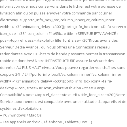
information que nous conservons dans le fichier est votre adresse de
livraison afin qu on puisse envoyer votre commande par courrier
électronique.[/porto_info_box][/vc_column_inner][vc_column_inner
width= »1/3″ animation_delay= »300″][porto_info_box icon= »fa fa-server »
icon_size= »38″ icon_color= »#1b95ba » title= »SERVEUR IPTV AVANCÉ »
pos= »top » el_class= »text-left » title_font_size= »20″]Nous avons des
Serveur Dédie Avancé , qui vous offres une Connexions réseau
redondantes avec 10 Gbits/s de bande passante permet la transmission
rapide de données! Notre INFRASTRUCTURE assure la sécurité des
données AU PLUS HAUT niveau. Vous pouvez regarder vos chaînes sans
coupure 24h / 24![/porto_info_box][/vc_column_inner][vc_column_inner
width= »1/3″ animation_delay= »600″][porto_info_box icon= »fa fa-
desktop » icon_size= »38″ icon_color= »#1b95ba » title= »Large
Compatibilité » pos= »top » el_class= »text-left » title_font_size= »20″]Notre
Service abonnement est compatible avec une multitude d’appareils et de
systèmes d’exploitation:
– PC / windows / Mac Os
– Les appareils Android ( Téléphone , Tablette, Box …)