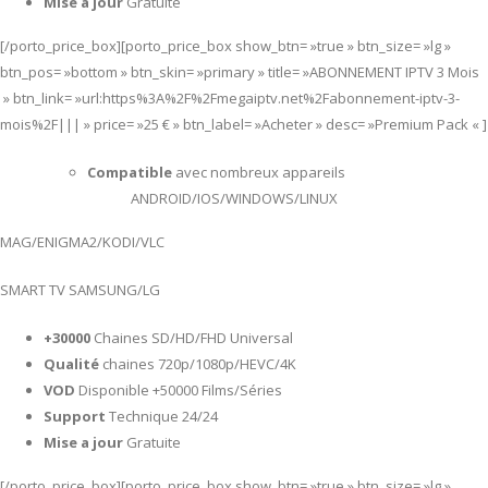
Mise a jour
Gratuite
[/porto_price_box][porto_price_box show_btn= »true » btn_size= »lg »
btn_pos= »bottom » btn_skin= »primary » title= »ABONNEMENT IPTV 3 Mois
» btn_link= »url:https%3A%2F%2Fmegaiptv.net%2Fabonnement-iptv-3-
mois%2F||| » price= »25 € » btn_label= »Acheter » desc= »Premium Pack « ]
Compatible
avec nombreux appareils
ANDROID/IOS/WINDOWS/LINUX
MAG/ENIGMA2/KODI/VLC
SMART TV SAMSUNG/LG
+30000
Chaines SD/HD/FHD Universal
Qualité
chaines 720p/1080p/HEVC/4K
VOD
Disponible +50000 Films/Séries
Support
Technique 24/24
Mise a jour
Gratuite
[/porto_price_box][porto_price_box show_btn= »true » btn_size= »lg »