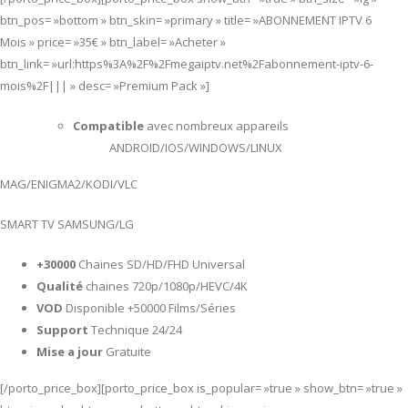
btn_pos= »bottom » btn_skin= »primary » title= »ABONNEMENT IPTV 6
Mois » price= »35€ » btn_label= »Acheter »
btn_link= »url:https%3A%2F%2Fmegaiptv.net%2Fabonnement-iptv-6-
mois%2F||| » desc= »Premium Pack »]
Compatible
avec nombreux appareils
ANDROID/IOS/WINDOWS/LINUX
MAG/ENIGMA2/KODI/VLC
SMART TV SAMSUNG/LG
+30000
Chaines SD/HD/FHD Universal
Qualité
chaines 720p/1080p/HEVC/4K
VOD
Disponible +50000 Films/Séries
Support
Technique 24/24
Mise a jour
Gratuite
[/porto_price_box][porto_price_box is_popular= »true » show_btn= »true »