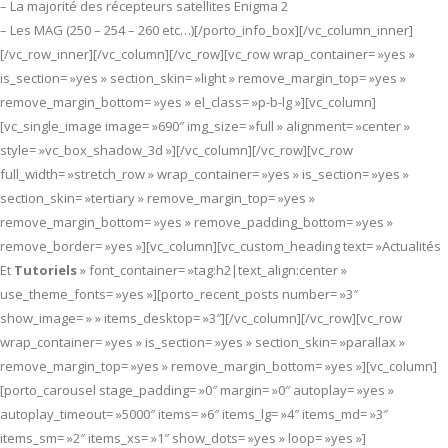
– La majorité des récepteurs satellites Enigma 2
– Les MAG (250 – 254 – 260 etc…)[/porto_info_box][/vc_column_inner]
[/vc_row_inner][/vc_column][/vc_row][vc_row wrap_container= »yes »
is_section= »yes » section_skin= »light » remove_margin_top= »yes »
remove_margin_bottom= »yes » el_class= »p-b-lg »][vc_column]
[vc_single_image image= »690″ img_size= »full » alignment= »center »
style= »vc_box_shadow_3d »][/vc_column][/vc_row][vc_row
full_width= »stretch_row » wrap_container= »yes » is_section= »yes »
section_skin= »tertiary » remove_margin_top= »yes »
remove_margin_bottom= »yes » remove_padding_bottom= »yes »
remove_border= »yes »][vc_column][vc_custom_heading text= »Actualités
Et
Tutoriels
» font_container= »tag:h2|text_align:center »
use_theme_fonts= »yes »][porto_recent_posts number= »3″
show_image= » » items_desktop= »3″][/vc_column][/vc_row][vc_row
wrap_container= »yes » is_section= »yes » section_skin= »parallax »
remove_margin_top= »yes » remove_margin_bottom= »yes »][vc_column]
[porto_carousel stage_padding= »0″ margin= »0″ autoplay= »yes »
autoplay_timeout= »5000″ items= »6″ items_lg= »4″ items_md= »3″
items_sm= »2″ items_xs= »1″ show_dots= »yes » loop= »yes »]