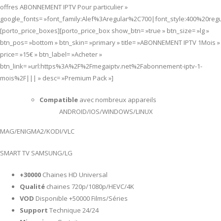
offres ABONNEMENT IPTV Pour particulier »
google_fonts= »font_family:Alef%3Aregular%2C700|font_style:400%20re
[porto_price_boxes][porto_price_box show_btn= »true » btn_size= »lg »
btn_pos= »bottom » btn_skin= »primary » title= »ABONNEMENT IPTV 1Mois »
price= »15€ » btn_label= »Acheter »
btn_link= »url:https%3A%2F%2Fmegaiptv.net%2Fabonnement-iptv-1-
mois%2F||| » desc= »Premium Pack »]
Compatible
avec nombreux appareils
ANDROID/IOS/WINDOWS/LINUX
MAG/ENIGMA2/KODI/VLC
SMART TV SAMSUNG/LG
+30000
Chaines HD Universal
Qualité
chaines 720p/1080p/HEVC/4K
VOD
Disponible +50000 Films/Séries
Support
Technique 24/24