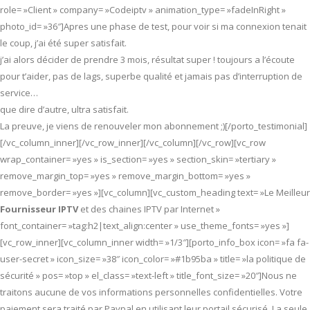
role= »Client » company= »Codeiptv » animation_type= »fadeInRight »
photo_id= »36″]Apres une phase de test, pour voir si ma connexion tenait
le coup, j’ai été super satisfait.
j’ai alors décider de prendre 3 mois, résultat super ! toujours a l’écoute
pour t’aider, pas de lags, superbe qualité et jamais pas d’interruption de
service…
que dire d’autre, ultra satisfait.
La preuve, je viens de renouveler mon abonnement ;)[/porto_testimonial]
[/vc_column_inner][/vc_row_inner][/vc_column][/vc_row][vc_row
wrap_container= »yes » is_section= »yes » section_skin= »tertiary »
remove_margin_top= »yes » remove_margin_bottom= »yes »
remove_border= »yes »][vc_column][vc_custom_heading text= »Le Meilleur
Fournisseur IPTV
et des chaines IPTV par Internet »
font_container= »tag:h2|text_align:center » use_theme_fonts= »yes »]
[vc_row_inner][vc_column_inner width= »1/3″][porto_info_box icon= »fa fa-
user-secret » icon_size= »38″ icon_color= »#1b95ba » title= »la politique de
sécurité » pos= »top » el_class= »text-left » title_font_size= »20″]Nous ne
traitons aucune de vos informations personnelles confidentielles. Votre
paiement sera traité par Paypal en utilisant leur portail sécurisé. La seule