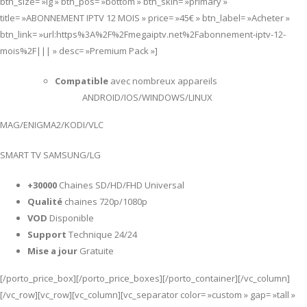
btn_size= »lg » btn_pos= »bottom » btn_skin= »primary »
title= »ABONNEMENT IPTV 12 MOIS » price= »45€ » btn_label= »Acheter »
btn_link= »url:https%3A%2F%2Fmegaiptv.net%2Fabonnement-iptv-12-
mois%2F||| » desc= »Premium Pack »]
Compatible
avec nombreux appareils
ANDROID/IOS/WINDOWS/LINUX
MAG/ENIGMA2/KODI/VLC
SMART TV SAMSUNG/LG
+30000
Chaines SD/HD/FHD Universal
Qualité
chaines 720p/1080p
VOD
Disponible
Support
Technique 24/24
Mise a jour
Gratuite
[/porto_price_box][/porto_price_boxes][/porto_container][/vc_column]
[/vc_row][vc_row][vc_column][vc_separator color= »custom » gap= »tall »