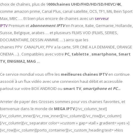
choix de chaînes, plus de 9
000chaines UHD/FHD/HD/SD/HEVC/4K
,
comme amazon prime, Canal Plus, canal satellite, OCS, TF1, M6, Bein Sport
Max, MBC …. Et bien plus encore de chaines avec un
serveur
IPTV
Premium et
abonnement IPTV
en France, Italie, Germanie, Hollande,
Suisse, Belgique, arabes … et plusieurs FILMS VOD (FILMS, SERIES,
DOCUMENTAIRE, DESSIN ANIMME … ) ainsi que les
chaines PPV CANALPLAY, PPV a la carte, SFR CINE A LA DEMANDE, ORANGE
CINEMA …) . Compatibles avec votre
PC,
tablette
,
smartphone, Smart
TV, ENIGMA2, MAG ..
.
Ce service mondial vous offre les
meilleures chaines IPTV
en continue
associé à un flux vidéo avec une connexion haut débit et accessible
partout sur votre BOX ANDROID ou
smart TV
,
smartphone et PC..
.
Arreter de payer des Grosses sommes pour vos chaines favorites, et
bienvenue dans le monde de
MEGA IPTV
.[/vc_column_text]
[/vc_column_inner][/vc_row_inner][/vc_column][/vc_row][vc_column]
[/vc_column][vc_separator color= »custom » gap= »tall » gradient= »yes »]
[vc_row][vc_column][porto_container][vc_custom_heading text= »Nos