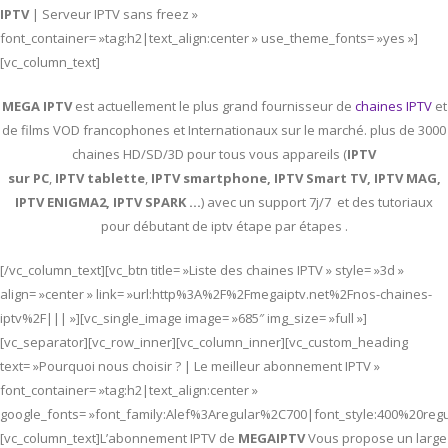
IPTV
| Serveur IPTV sans freez »
font_container= »tag:h2|text_align:center » use_theme_fonts= »yes »]
[vc_column_text]
MEGA IPTV
est actuellement le plus grand fournisseur de
chaines IPTV
et
de films VOD francophones et Internationaux sur le marché. plus de 3000
chaines HD/SD/3D pour tous vous appareils (
IPTV
sur PC
,
IPTV
tablette
,
IPTV
smartphone, IPTV Smart TV, IPTV MAG,
IPTV ENIGMA2, IPTV SPARK …
) avec un support 7j/7 et des tutoriaux
pour débutant de iptv étape par étapes .
[/vc_column_text][vc_btn title= »Liste des chaines IPTV » style= »3d »
align= »center » link= »url:http%3A%2F%2Fmegaiptv.net%2Fnos-chaines-
iptv%2F||| »][vc_single_image image= »685″ img_size= »full »]
[vc_separator][vc_row_inner][vc_column_inner][vc_custom_heading
text= »Pourquoi nous choisir ? | Le meilleur abonnement IPTV »
font_container= »tag:h2|text_align:center »
google_fonts= »font_family:Alef%3Aregular%2C700|font_style:400%20re
[vc_column_text]L’abonnement IPTV de
MEGAIPTV
Vous propose un large