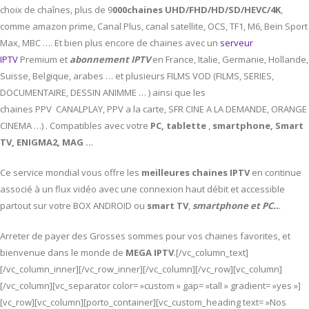
choix de chaînes, plus de 9
000chaines UHD/FHD/HD/SD/HEVC/4K
,
comme amazon prime, Canal Plus, canal satellite, OCS, TF1, M6, Bein Sport
Max, MBC …. Et bien plus encore de chaines avec un
serveur
IPTV
Premium et
abonnement IPTV
en France, Italie, Germanie, Hollande,
Suisse, Belgique, arabes … et plusieurs FILMS VOD (FILMS, SERIES,
DOCUMENTAIRE, DESSIN ANIMME … ) ainsi que les
chaines PPV CANALPLAY, PPV a la carte, SFR CINE A LA DEMANDE, ORANGE
CINEMA …) . Compatibles avec votre
PC,
tablette
,
smartphone, Smart
TV, ENIGMA2, MAG ..
.
Ce service mondial vous offre les
meilleures chaines IPTV
en continue
associé à un flux vidéo avec une connexion haut débit et accessible
partout sur votre BOX ANDROID ou
smart TV
,
smartphone et PC..
.
Arreter de payer des Grosses sommes pour vos chaines favorites, et
bienvenue dans le monde de
MEGA IPTV
.[/vc_column_text]
[/vc_column_inner][/vc_row_inner][/vc_column][/vc_row][vc_column]
[/vc_column][vc_separator color= »custom » gap= »tall » gradient= »yes »]
[vc_row][vc_column][porto_container][vc_custom_heading text= »Nos