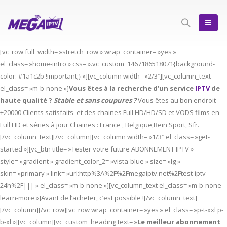
[vc_row full_width= »stretch_row » wrap_container= »yes »
el_class= »home-intro » css= ».vc_custom_1467186518071{background-
color: #1a1c2b !important;} »][vc_column width= »2/3″][vc_column_text
el_class= »m-b-none »]
Vous êtes à la recherche d’un service
IPTV
de
haute qualité ?
Stable et sans coupures ?
Vous êtes au bon endroit
+20000 Clients satisfaits et des chaines Full HD/HD/SD et VODS films en
Full HD et séries à jour Chaines : France , Belgique,Bein Sport, Sfr.
[/vc_column_text][/vc_column][vc_column width= »1/3″ el_class= »get-
started »][vc_btn title= »Tester votre future ABONNEMENT IPTV »
style= »gradient » gradient_color_2= »vista-blue » size= »lg »
skin= »primary » link= »url:http%3A%2F%2Fmegaiptv.net%2Ftest-iptv-
24h%2F||| » el_class= »m-b-none »][vc_column_text el_class= »m-b-none
learn-more »]Avant de l’acheter, c’est possible ![/vc_column_text]
[/vc_column][/vc_row][vc_row wrap_container= »yes » el_class= »p-t-xxl p-
b-xl »][vc_column][vc_custom_heading text= »
Le meilleur abonnement