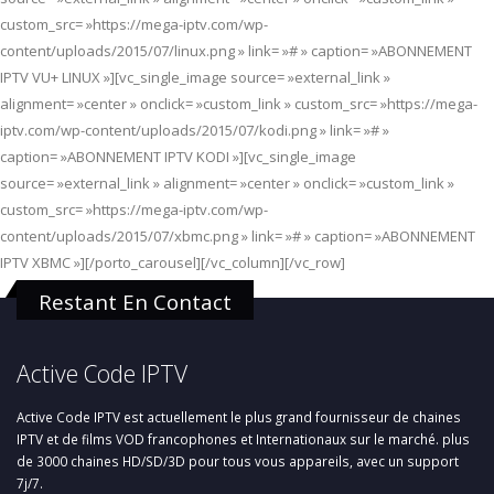
custom_src= »https://mega-iptv.com/wp-
content/uploads/2015/07/linux.png » link= »# » caption= »ABONNEMENT
IPTV VU+ LINUX »][vc_single_image source= »external_link »
alignment= »center » onclick= »custom_link » custom_src= »https://mega-
iptv.com/wp-content/uploads/2015/07/kodi.png » link= »# »
caption= »ABONNEMENT IPTV KODI »][vc_single_image
source= »external_link » alignment= »center » onclick= »custom_link »
custom_src= »https://mega-iptv.com/wp-
content/uploads/2015/07/xbmc.png » link= »# » caption= »ABONNEMENT
IPTV XBMC »][/porto_carousel][/vc_column][/vc_row]
Restant En Contact
Active Code IPTV
Active Code IPTV est actuellement le plus grand fournisseur de chaines
IPTV et de films VOD francophones et Internationaux sur le marché. plus
de 3000 chaines HD/SD/3D pour tous vous appareils, avec un support
7j/7.