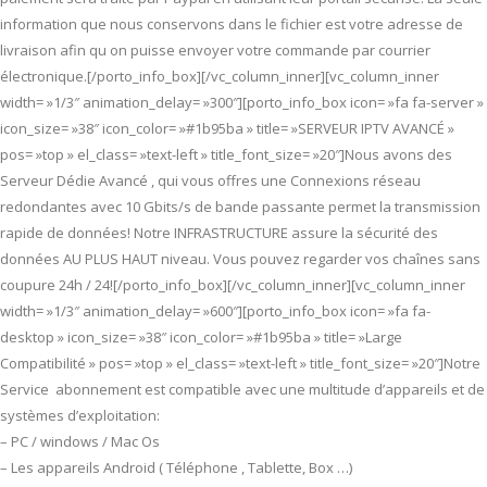
information que nous conservons dans le fichier est votre adresse de
livraison afin qu on puisse envoyer votre commande par courrier
électronique.[/porto_info_box][/vc_column_inner][vc_column_inner
width= »1/3″ animation_delay= »300″][porto_info_box icon= »fa fa-server »
icon_size= »38″ icon_color= »#1b95ba » title= »SERVEUR IPTV AVANCÉ »
pos= »top » el_class= »text-left » title_font_size= »20″]Nous avons des
Serveur Dédie Avancé , qui vous offres une Connexions réseau
redondantes avec 10 Gbits/s de bande passante permet la transmission
rapide de données! Notre INFRASTRUCTURE assure la sécurité des
données AU PLUS HAUT niveau. Vous pouvez regarder vos chaînes sans
coupure 24h / 24![/porto_info_box][/vc_column_inner][vc_column_inner
width= »1/3″ animation_delay= »600″][porto_info_box icon= »fa fa-
desktop » icon_size= »38″ icon_color= »#1b95ba » title= »Large
Compatibilité » pos= »top » el_class= »text-left » title_font_size= »20″]Notre
Service abonnement est compatible avec une multitude d’appareils et de
systèmes d’exploitation:
– PC / windows / Mac Os
– Les appareils Android ( Téléphone , Tablette, Box …)