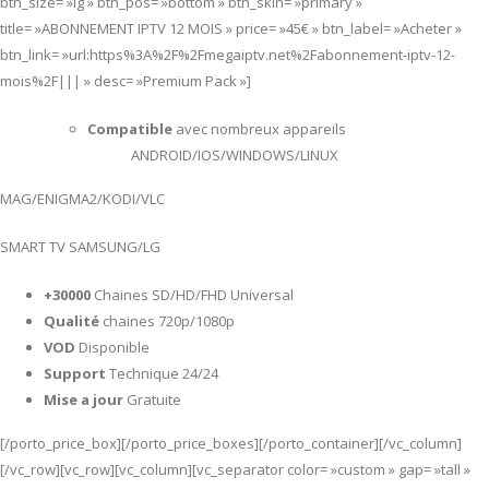
btn_size= »lg » btn_pos= »bottom » btn_skin= »primary »
title= »ABONNEMENT IPTV 12 MOIS » price= »45€ » btn_label= »Acheter »
btn_link= »url:https%3A%2F%2Fmegaiptv.net%2Fabonnement-iptv-12-
mois%2F||| » desc= »Premium Pack »]
Compatible
avec nombreux appareils
ANDROID/IOS/WINDOWS/LINUX
MAG/ENIGMA2/KODI/VLC
SMART TV SAMSUNG/LG
+30000
Chaines SD/HD/FHD Universal
Qualité
chaines 720p/1080p
VOD
Disponible
Support
Technique 24/24
Mise a jour
Gratuite
[/porto_price_box][/porto_price_boxes][/porto_container][/vc_column]
[/vc_row][vc_row][vc_column][vc_separator color= »custom » gap= »tall »