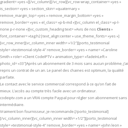
gradient= »yes »][/vc_column][/vc_row][vc_row wrap_container= »yes »
is_section= »yes » section_skin= »quaternary »
remove_margin_top= »yes » remove_margin_bottom= »yes »
remove_border= »yes » el_class= »p-b-md »][vc_column el_class= »p-l-
none p-r-none »][vc_custom_heading text= »Avis de nos
Clients
»
font_container= »tag:h2|text_align:center » use_theme_fonts= »yes »]
[vc_row_inner][vc_column_inner width= »1/2″][porto_testimonial
style= »testimonial-style-4″ remove_border= »yes » name= »Caroline
Smith » role= »Client CodeIPTV » animation_type= »fadeInLeft »
photo_id= »33″]Après un abonnement de 3 mois sans aucun problème, j’ai
repris un contrat de un an. Le panel des chaines est optimum, la qualité
parfaite.
Le contact avec le service commercial correspond à ce qu’on fait de
mieux. L’accès au compte très facile avec un ordinateur.
codeiptv.com a un VRAI compte Paypal pour régler son abonnement sans
intermédiaire.
Vraiment bon fournisseur, je recommande.[/porto_testimonial]
[/vc_column_inner][vc_column_inner width= »1/2″][porto_testimonial
style= »testimonial-style-4″ remove_border= »yes » name= »John leon »