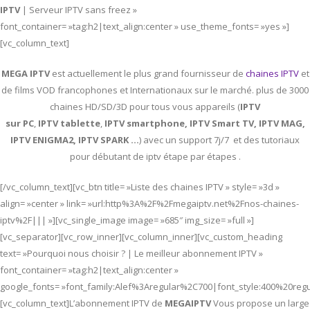
IPTV
| Serveur IPTV sans freez »
font_container= »tag:h2|text_align:center » use_theme_fonts= »yes »]
[vc_column_text]
MEGA IPTV
est actuellement le plus grand fournisseur de
chaines IPTV
et
de films VOD francophones et Internationaux sur le marché. plus de 3000
chaines HD/SD/3D pour tous vous appareils (
IPTV
sur PC
,
IPTV
tablette
,
IPTV
smartphone, IPTV Smart TV, IPTV MAG,
IPTV ENIGMA2, IPTV SPARK …
) avec un support 7j/7 et des tutoriaux
pour débutant de iptv étape par étapes .
[/vc_column_text][vc_btn title= »Liste des chaines IPTV » style= »3d »
align= »center » link= »url:http%3A%2F%2Fmegaiptv.net%2Fnos-chaines-
iptv%2F||| »][vc_single_image image= »685″ img_size= »full »]
[vc_separator][vc_row_inner][vc_column_inner][vc_custom_heading
text= »Pourquoi nous choisir ? | Le meilleur abonnement IPTV »
font_container= »tag:h2|text_align:center »
google_fonts= »font_family:Alef%3Aregular%2C700|font_style:400%20re
[vc_column_text]L’abonnement IPTV de
MEGAIPTV
Vous propose un large