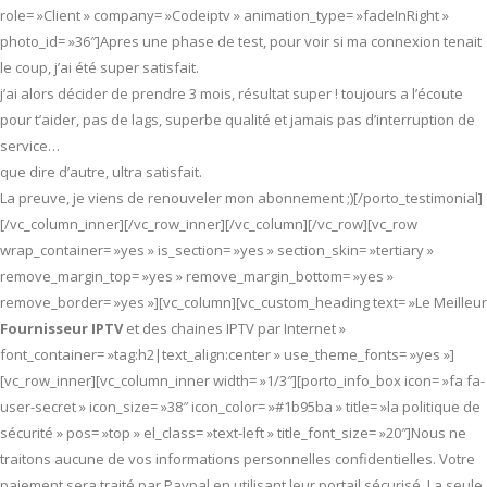
role= »Client » company= »Codeiptv » animation_type= »fadeInRight »
photo_id= »36″]Apres une phase de test, pour voir si ma connexion tenait
le coup, j’ai été super satisfait.
j’ai alors décider de prendre 3 mois, résultat super ! toujours a l’écoute
pour t’aider, pas de lags, superbe qualité et jamais pas d’interruption de
service…
que dire d’autre, ultra satisfait.
La preuve, je viens de renouveler mon abonnement ;)[/porto_testimonial]
[/vc_column_inner][/vc_row_inner][/vc_column][/vc_row][vc_row
wrap_container= »yes » is_section= »yes » section_skin= »tertiary »
remove_margin_top= »yes » remove_margin_bottom= »yes »
remove_border= »yes »][vc_column][vc_custom_heading text= »Le Meilleur
Fournisseur IPTV
et des chaines IPTV par Internet »
font_container= »tag:h2|text_align:center » use_theme_fonts= »yes »]
[vc_row_inner][vc_column_inner width= »1/3″][porto_info_box icon= »fa fa-
user-secret » icon_size= »38″ icon_color= »#1b95ba » title= »la politique de
sécurité » pos= »top » el_class= »text-left » title_font_size= »20″]Nous ne
traitons aucune de vos informations personnelles confidentielles. Votre
paiement sera traité par Paypal en utilisant leur portail sécurisé. La seule