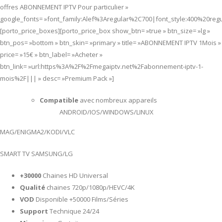
offres ABONNEMENT IPTV Pour particulier »
google_fonts= »font_family:Alef%3Aregular%2C700|font_style:400%20re
[porto_price_boxes][porto_price_box show_btn= »true » btn_size= »lg »
btn_pos= »bottom » btn_skin= »primary » title= »ABONNEMENT IPTV 1Mois »
price= »15€ » btn_label= »Acheter »
btn_link= »url:https%3A%2F%2Fmegaiptv.net%2Fabonnement-iptv-1-
mois%2F||| » desc= »Premium Pack »]
Compatible
avec nombreux appareils
ANDROID/IOS/WINDOWS/LINUX
MAG/ENIGMA2/KODI/VLC
SMART TV SAMSUNG/LG
+30000
Chaines HD Universal
Qualité
chaines 720p/1080p/HEVC/4K
VOD
Disponible +50000 Films/Séries
Support
Technique 24/24