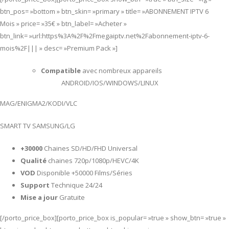
btn_pos= »bottom » btn_skin= »primary » title= »ABONNEMENT IPTV 6
Mois » price= »35€ » btn_label= »Acheter »
btn_link= »url:https%3A%2F%2Fmegaiptv.net%2Fabonnement-iptv-6-
mois%2F||| » desc= »Premium Pack »]
Compatible
avec nombreux appareils
ANDROID/IOS/WINDOWS/LINUX
MAG/ENIGMA2/KODI/VLC
SMART TV SAMSUNG/LG
+30000
Chaines SD/HD/FHD Universal
Qualité
chaines 720p/1080p/HEVC/4K
VOD
Disponible +50000 Films/Séries
Support
Technique 24/24
Mise a jour
Gratuite
[/porto_price_box][porto_price_box is_popular= »true » show_btn= »true »