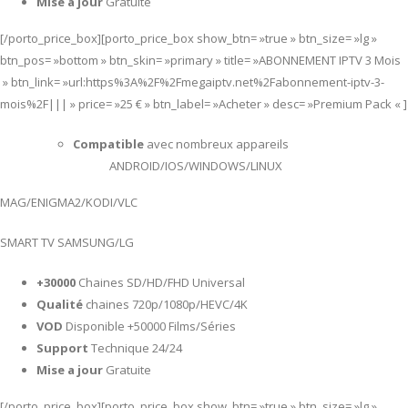
Mise a jour
Gratuite
[/porto_price_box][porto_price_box show_btn= »true » btn_size= »lg »
btn_pos= »bottom » btn_skin= »primary » title= »ABONNEMENT IPTV 3 Mois
» btn_link= »url:https%3A%2F%2Fmegaiptv.net%2Fabonnement-iptv-3-
mois%2F||| » price= »25 € » btn_label= »Acheter » desc= »Premium Pack « ]
Compatible
avec nombreux appareils
ANDROID/IOS/WINDOWS/LINUX
MAG/ENIGMA2/KODI/VLC
SMART TV SAMSUNG/LG
+30000
Chaines SD/HD/FHD Universal
Qualité
chaines 720p/1080p/HEVC/4K
VOD
Disponible +50000 Films/Séries
Support
Technique 24/24
Mise a jour
Gratuite
[/porto_price_box][porto_price_box show_btn= »true » btn_size= »lg »