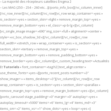
– La majorité des récepteurs satellites Enigma 2
– Les MAG (250 – 254 – 260 etc…)[/porto_info_box][/vc_column_inner]
[/vc_row_inner][/vc_column][/vc_row][vc_row wrap_container= »yes »
is_section= »yes » section_skin= »light » remove_margin_top= »yes »
remove_margin_bottom= »yes » el_class= »p-b-lg »][vc_column]
[vc_single_image image= »690″ img_size= »full » alignment= »center »
style= »vc_box_shadow_3d »][/vc_column][/vc_row][vc_row
full_width= »stretch_row » wrap_container= »yes » is_section= »yes »
section_skin= »tertiary » remove_margin_top= »yes »
remove_margin_bottom= »yes » remove_padding_bottom= »yes »
remove_border= »yes »][vc_column][vc_custom_heading text= »Actualités
Et
Tutoriels
» font_container= »tag:h2|text_align:center »
use_theme_fonts= »yes »][porto_recent_posts number= »3″
show_image= » » items_desktop= »3″][/vc_column][/vc_row][vc_row
wrap_container= »yes » is_section= »yes » section_skin= »parallax »
remove_margin_top= »yes » remove_margin_bottom= »yes »][vc_column]
[porto_carousel stage_padding= »0″ margin= »0″ autoplay= »yes »
autoplay_timeout= »5000″ items= »6″ items_lg= »4″ items_md= »3″
items_sm= »2″ items_xs= »1″ show_dots= »yes » loop= »yes »]