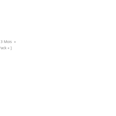
 3 Mois »
ack « ]