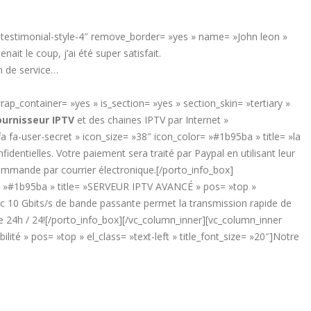
»testimonial-style-4″ remove_border= »yes » name= »John leon »
t le coup, j’ai été super satisfait.
on de service…
p_container= »yes » is_section= »yes » section_skin= »tertiary »
ournisseur IPTV
et des chaines IPTV par Internet »
 fa-user-secret » icon_size= »38″ icon_color= »#1b95ba » title= »la
identielles. Votre paiement sera traité par Paypal en utilisant leur
commande par courrier électronique.[/porto_info_box]
or= »#1b95ba » title= »SERVEUR IPTV AVANCÉ » pos= »top »
ec 10 Gbits/s de bande passante permet la transmission rapide de
4h / 24![/porto_info_box][/vc_column_inner][vc_column_inner
té » pos= »top » el_class= »text-left » title_font_size= »20″]Notre