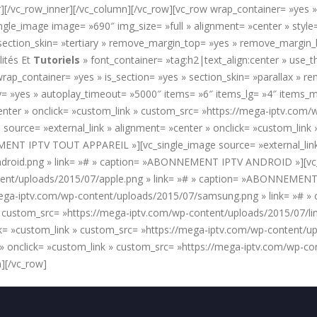
[/vc_row_inner][/vc_column][/vc_row][vc_row wrap_container= »yes » 
ngle_image image= »690″ img_size= »full » alignment= »center » styl
 » section_skin= »tertiary » remove_margin_top= »yes » remove_marg
ités Et
Tutoriels
» font_container= »tag:h2|text_align:center » use
rap_container= »yes » is_section= »yes » section_skin= »parallax »
y= »yes » autoplay_timeout= »5000″ items= »6″ items_lg= »4″ items_
center » onclick= »custom_link » custom_src= »https://mega-iptv.com/
ce= »external_link » alignment= »center » onclick= »custom_link 
ENT IPTV TOUT APPAREIL »][vc_single_image source= »external_link »
droid.png » link= »# » caption= »ABONNEMENT IPTV ANDROID »][vc_si
tent/uploads/2015/07/apple.png » link= »# » caption= »ABONNEMENT 
//mega-iptv.com/wp-content/uploads/2015/07/samsung.png » link= »
nk » custom_src= »https://mega-iptv.com/wp-content/uploads/2015/07
lick= »custom_link » custom_src= »https://mega-iptv.com/wp-content
 » onclick= »custom_link » custom_src= »https://mega-iptv.com/wp-co
][/vc_row]