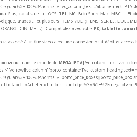
%20regular%3A400%3Anormal »][vc_column_text]L’abonnement IPTV 
l Plus, canal satellite, OCS, TF1, M6, Bein Sport Max, MBC …. Et b
e, Belgique, arabes … et plusieurs FILMS VOD (FILMS, SERIES, DOCUM
 ORANGE CINEMA …) . Compatibles avec votre
PC,
tablette
,
smart
nue associé à un flux vidéo avec une connexion haut débit et acces
t bienvenue dans le monde de
MEGA IPTV
.[/vc_column_text][/vc_col
»yes »][vc_row][vc_column][porto_container][vc_custom_heading text
0regular%3A400%3Anormal »][porto_price_boxes][porto_price_box sho
€ » btn_label= »Acheter » btn_link= »url:https%3A%2F%2Fmegaiptv.