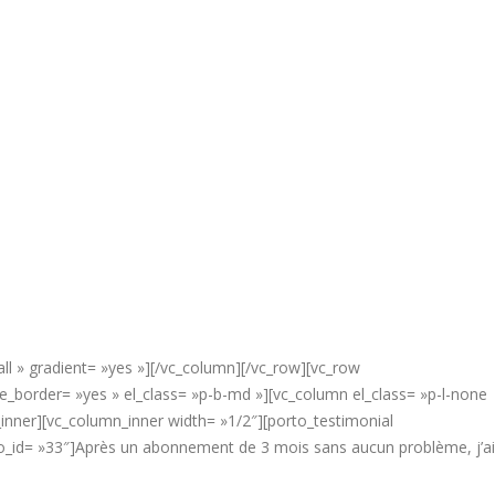
ll » gradient= »yes »][/vc_column][/vc_row][vc_row
border= »yes » el_class= »p-b-md »][vc_column el_class= »p-l-none
inner][vc_column_inner width= »1/2″][porto_testimonial
to_id= »33″]Après un abonnement de 3 mois sans aucun problème, j’ai