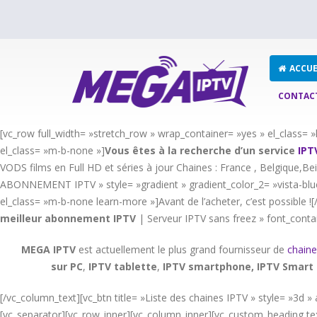
ACCUE
CONTAC
[vc_row full_width= »stretch_row » wrap_container= »yes » el_class
el_class= »m-b-none »]
Vous êtes à la recherche d’un service
IPT
VODS films en Full HD et séries à jour Chaines : France , Belgique,Bei
ABONNEMENT IPTV » style= »gradient » gradient_color_2= »vista-blue
el_class= »m-b-none learn-more »]Avant de l’acheter, c’est possible 
meilleur abonnement IPTV
| Serveur IPTV sans freez » font_conta
MEGA IPTV
est actuellement le plus grand fournisseur de
chaine
sur PC
,
IPTV
tablette
,
IPTV
smartphone, IPTV Smart 
[/vc_column_text][vc_btn title= »Liste des chaines IPTV » style= »3
[vc_separator][vc_row_inner][vc_column_inner][vc_custom_heading tex