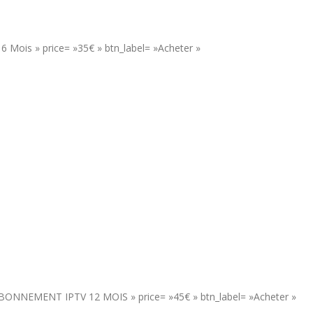
 Mois » price= »35€ » btn_label= »Acheter »
= »ABONNEMENT IPTV 12 MOIS » price= »45€ » btn_label= »Acheter »