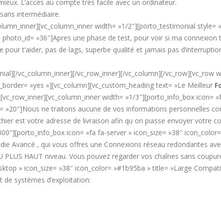
mieux. L’accès au compte très facile avec un ordinateur.
ans intermédiaire.
lumn_inner][vc_column_inner width= »1/2″][porto_testimonial style= 
hoto_id= »36″]Apres une phase de test, pour voir si ma connexion tenai
te pour t’aider, pas de lags, superbe qualité et jamais pas d’interrupti
al][/vc_column_inner][/vc_row_inner][/vc_column][/vc_row][vc_row wra
order= »yes »][vc_column][vc_custom_heading text= »Le Meilleur
F
[vc_row_inner][vc_column_inner width= »1/3″][porto_info_box icon= »fa
ize= »20″]Nous ne traitons aucune de vos informations personnelles conf
chier est votre adresse de livraison afin qu on puisse envoyer votre 
300″][porto_info_box icon= »fa fa-server » icon_size= »38″ icon_col
 Dédie Avancé , qui vous offres une Connexions réseau redondantes av
PLUS HAUT niveau. Vous pouvez regarder vos chaînes sans coupure 2
top » icon_size= »38″ icon_color= »#1b95ba » title= »Large Compatibili
 de systèmes d’exploitation: