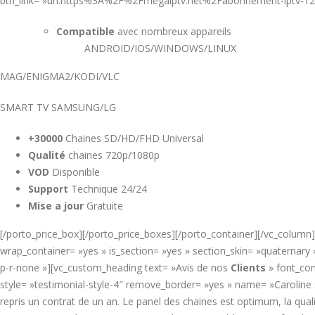
btn_link= »url:https%3A%2F%2Fmegaiptv.net%2Fabonnement-iptv-1
Compatible
avec nombreux appareils
ANDROID/IOS/WINDOWS/LINUX
MAG/ENIGMA2/KODI/VLC
SMART TV SAMSUNG/LG
+30000
Chaines SD/HD/FHD Universal
Qualité
chaines 720p/1080p
VOD
Disponible
Support
Technique 24/24
Mise a jour
Gratuite
[/porto_price_box][/porto_price_boxes][/porto_container][/vc_column
wrap_container= »yes » is_section= »yes » section_skin= »quaternar
p-r-none »][vc_custom_heading text= »Avis de nos
Clients
» font_con
style= »testimonial-style-4″ remove_border= »yes » name= »Caroline
repris un contrat de un an. Le panel des chaines est optimum, la quali