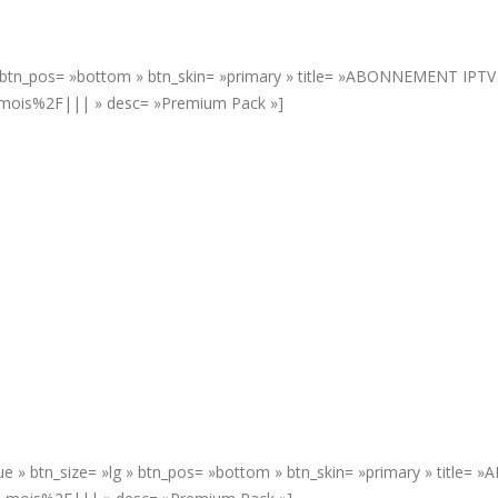
» btn_pos= »bottom » btn_skin= »primary » title= »ABONNEMENT IPTV 6
-mois%2F||| » desc= »Premium Pack »]
rue » btn_size= »lg » btn_pos= »bottom » btn_skin= »primary » title