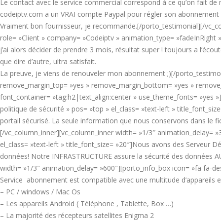
Le contact avec le service commercial correspond à ce qu’on fait de 
codeiptv.com a un VRAI compte Paypal pour régler son abonnement s
Vraiment bon fournisseur, je recommande.[/porto_testimonial][/vc_co
role= »Client » company= »Codeiptv » animation_type= »fadeInRight » p
j’ai alors décider de prendre 3 mois, résultat super ! toujours a l’écou
que dire d’autre, ultra satisfait.
La preuve, je viens de renouveler mon abonnement ;)[/porto_testimoni
remove_margin_top= »yes » remove_margin_bottom= »yes » remove_b
font_container= »tag:h2|text_align:center » use_theme_fonts= »yes »]
politique de sécurité » pos= »top » el_class= »text-left » title_font_s
portail sécurisé. La seule information que nous conservons dans le fi
[/vc_column_inner][vc_column_inner width= »1/3″ animation_delay= »
el_class= »text-left » title_font_size= »20″]Nous avons des Serveur
données! Notre INFRASTRUCTURE assure la sécurité des données AU 
width= »1/3″ animation_delay= »600″][porto_info_box icon= »fa fa-desk
Service abonnement est compatible avec une multitude d’appareils et
– PC / windows / Mac Os
– Les appareils Android ( Téléphone , Tablette, Box …)
– La majorité des récepteurs satellites Enigma 2