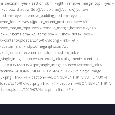
is_section= »yes » section_skin= »light » remove_margin_top= »yes »
e= »vc_box_shadow_3d »][/vc_column][/vc_row][vc_row
in_bottom= »yes » remove_padding_bottom= »yes »
_theme_fonts= »yes »][porto_recent_posts number= »3″
 remove_margin_top= »yes » remove_margin_bottom= »yes »]
md= »3″ items_sm= »2″ items_xs= »1″ show_dots= »yes »
wp-content/uploads/2015/07/vlc.png » link= »# »
» custom_src= »https://mega-iptv.com/wp-
 alignment= »center » onclick= »custom_link »
ngle_image source= »external_link » alignment= »center »
IPTV IOS MacOS « ][vc_single_image source= »external_link »
# » caption= »ABONNEMENT IPTV SMART TV »][vc_single_image
/linux.png » link= »# » caption= »ABONNEMENT IPTV VU+ LINUX »]
/uploads/2015/07/kodi.png » link= »# » caption= »ABONNEMENT IPTV
ntent/uploads/2015/07/xbmc.png » link= »# »