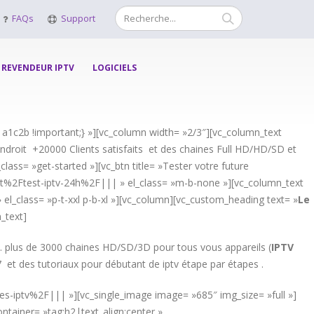
FAQs
Support
REVENDEUR IPTV
LOGICIELS
a1c2b !important;} »][vc_column width= »2/3″][vc_column_text
droit +20000 Clients satisfaits et des chaines Full HD/HD/SD et
lass= »get-started »][vc_btn title= »Tester votre future
et%2Ftest-iptv-24h%2F||| » el_class= »m-b-none »][vc_column_text
 el_class= »p-t-xxl p-b-xl »][vc_column][vc_custom_heading text= »
Le
_text]
. plus de 3000 chaines HD/SD/3D pour tous vous appareils (
IPTV
7 et des tutoriaux pour débutant de iptv étape par étapes .
nes-iptv%2F||| »][vc_single_image image= »685″ img_size= »full »]
tainer= »tag:h2|text_align:center »