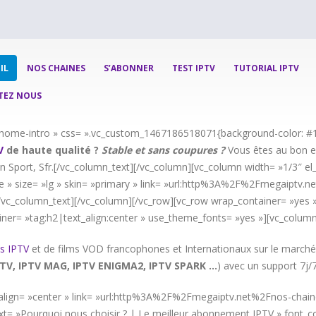
IL
NOS CHAINES
S’ABONNER
TEST IPTV
TUTORIAL IPTV
TEZ NOUS
= »home-intro » css= ».vc_custom_1467186518071{background-color: #1
V
de haute qualité ?
Stable et sans coupures ?
Vous êtes au bon en
n Sport, Sfr.[/vc_column_text][/vc_column][vc_column width= »1/3″ el_c
 » size= »lg » skin= »primary » link= »url:http%3A%2F%2Fmegaiptv.n
![/vc_column_text][/vc_column][/vc_row][vc_row wrap_container= »yes »
iner= »tag:h2|text_align:center » use_theme_fonts= »yes »][vc_column
s IPTV
et de films VOD francophones et Internationaux sur le marché
TV, IPTV MAG, IPTV ENIGMA2, IPTV SPARK …
) avec un support 7j/
d » align= »center » link= »url:http%3A%2F%2Fmegaiptv.net%2Fnos-chai
t= »Pourquoi nous choisir ? | Le meilleur abonnement IPTV » font_con