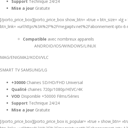
Support
Technique 24/24
Mise a jour
Gratuite
[/porto_price_box][porto_price_box show_btn= »true » btn_size= »lg 
btn_link= »url:https%3A%2F%2Fmegaiptv.net%2Fabonnement-iptv-6
Compatible
avec nombreux appareils
ANDROID/IOS/WINDOWS/LINUX
MAG/ENIGMA2/KODI/VLC
SMART TV SAMSUNG/LG
+30000
Chaines SD/HD/FHD Universal
Qualité
chaines 720p/1080p/HEVC/4K
VOD
Disponible +50000 Films/Séries
Support
Technique 24/24
Mise a jour
Gratuite
[/porto_price_box][porto_price_box is_popular= »true » show_btn= »t