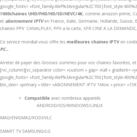
google_fonts= »font_family:Alef%3Aregular%2C700|font_style:400
9
000chaines UHD/FHD/HD/SD/HEVC/4K
, comme amazon prime, Cana
et
abonnement IPTV
en France, Italie, Germanie, Hollande, Suiss
chaines PPV CANALPLAY, PPV a la carte, SFR CINE A LA DEMANDE,
Ce service mondial vous offre les
meilleures chaines IPTV
en conti
PC..
.
Arreter de payer des Grosses sommes pour vos chaines favorites, e
[/vc_column][vc_separator color= »custom » gap= »tall » gradient= 
google_fonts= »font_family:Alef%3Aregular%2C700|font_style:400%2
btn_skin= »primary » title= »ABONNEMENT IPTV 1Mois » price= »15
Compatible
avec nombreux appareils
ANDROID/IOS/WINDOWS/LINUX
MAG/ENIGMA2/KODI/VLC
SMART TV SAMSUNG/LG