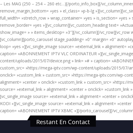
– Les MAG (250 – 254 – 260 etc…)[/porto_info_box][/vc_column_inner]
remove_margin_bottom= »yes » el_class= »p-b-lg »][vc_column][vc_si
full_width= »stretch_row » wrap_container= »yes » is_section= »yes
remove_border= »yes »][vc_column][vc_custom_heading text= »Actual
show_image= » » items_desktop= »3″][/vc_column][/vc_row][vc_row w
[vc_column][porto_carousel stage_padding= »0″ margin= »0″ autopla
loop= »yes »][vc_single_image source= »external_link » alignment= »
caption= »ABONNEMENT IPTV VLC ORDINATEUR »][vc_single_image sour
content/uploads/2015/07/device.png » link= »# » caption= »ABONNEM
custom_src= »https://mega-iptv.com/wp-content/uploads/2015/07/an
onclick= »custom_link » custom_src= »https://mega-iptv.com/wp-con
alignment= »center » onclick= »custom_link » custom_src= »https:
source= »external_link » alignment= »center » onclick= »custom_li
[vc_single_image source= »external_link » alignment= »center » onc
KODI »][vc_single_image source= »external_link » alignment= »center
caption= »ABONNEMENT IPTV XBMC »][/porto_carousel][/vc_column
Restant En Contact