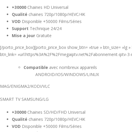
+30000
Chaines HD Universal
Qualité
chaines 720p/1080p/HEVC/4K
VOD
Disponible +50000 Films/Séries
Support
Technique 24/24
Mise a jour
Gratuite
[/porto_price_box][porto_price_box show_btn= »true » btn_size= »lg
btn_link= »url:https%3A%2F%2Fmegaiptv.net%2Fabonnement-iptv-3-mo
Compatible
avec nombreux appareils
ANDROID/IOS/WINDOWS/LINUX
MAG/ENIGMA2/KODI/VLC
SMART TV SAMSUNG/LG
+30000
Chaines SD/HD/FHD Universal
Qualité
chaines 720p/1080p/HEVC/4K
VOD
Disponible +50000 Films/Séries