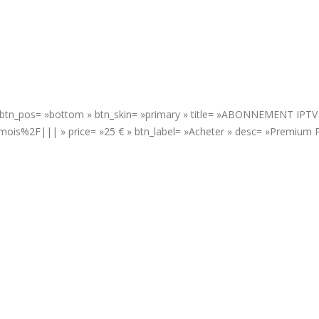
 » btn_pos= »bottom » btn_skin= »primary » title= »ABONNEMENT IPTV
is%2F||| » price= »25 € » btn_label= »Acheter » desc= »Premium P