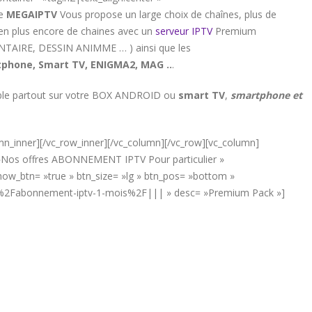
de
MEGAIPTV
Vous propose un large choix de chaînes, plus de
ien plus encore de chaines avec un
serveur IPTV
Premium
ENTAIRE, DESSIN ANIMME … ) ainsi que les
phone, Smart TV, ENIGMA2, MAG ..
.
sible partout sur votre BOX ANDROID ou
smart TV
,
smartphone et
umn_inner][/vc_row_inner][/vc_column][/vc_row][vc_column]
= »Nos offres ABONNEMENT IPTV Pour particulier »
w_btn= »true » btn_size= »lg » btn_pos= »bottom »
net%2Fabonnement-iptv-1-mois%2F||| » desc= »Premium Pack »]