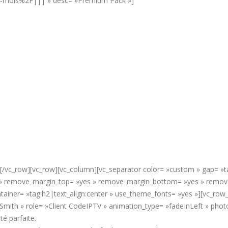
2-mois%2F||| » desc= »Premium Pack »]
][/vc_row][vc_row][vc_column][vc_separator color= »custom » gap= »ta
y » remove_margin_top= »yes » remove_margin_bottom= »yes » remove_
tainer= »tag:h2|text_align:center » use_theme_fonts= »yes »][vc_row_
 Smith » role= »Client CodeIPTV » animation_type= »fadeInLeft » pho
té parfaite.