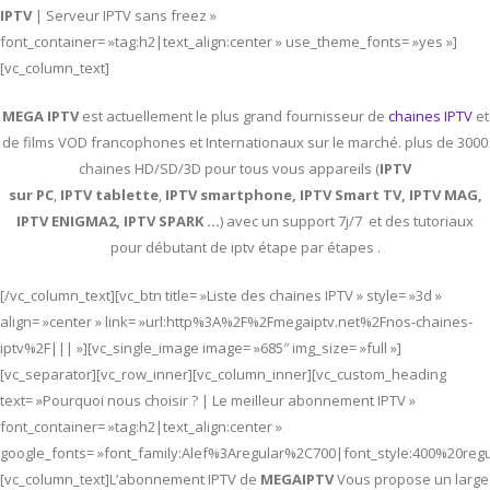
IPTV
| Serveur IPTV sans freez »
font_container= »tag:h2|text_align:center » use_theme_fonts= »yes »]
[vc_column_text]
MEGA IPTV
est actuellement le plus grand fournisseur de
chaines IPTV
et
de films VOD francophones et Internationaux sur le marché. plus de 3000
chaines HD/SD/3D pour tous vous appareils (
IPTV
sur PC
,
IPTV
tablette
,
IPTV
smartphone, IPTV Smart TV, IPTV MAG,
IPTV ENIGMA2, IPTV SPARK …
) avec un support 7j/7 et des tutoriaux
pour débutant de iptv étape par étapes .
[/vc_column_text][vc_btn title= »Liste des chaines IPTV » style= »3d »
align= »center » link= »url:http%3A%2F%2Fmegaiptv.net%2Fnos-chaines-
iptv%2F||| »][vc_single_image image= »685″ img_size= »full »]
[vc_separator][vc_row_inner][vc_column_inner][vc_custom_heading
text= »Pourquoi nous choisir ? | Le meilleur abonnement IPTV »
font_container= »tag:h2|text_align:center »
google_fonts= »font_family:Alef%3Aregular%2C700|font_style:400%20re
[vc_column_text]L’abonnement IPTV de
MEGAIPTV
Vous propose un large