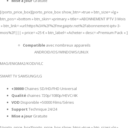
Mise a jour
Gratuite
[/porto_price_box][porto_price_box show_btn= »true » btn_size= »lg »
btn_pos= »bottom » btn_skin= »primary » title= »ABONNEMENT IPTV 3 Mois
» btn_link= »url:https%3A%2F%2Fmegaiptv.net%2Fabonnement-iptv-3-
mois%2F||| » price= »25 € » btn_label= »Acheter » desc= »Premium Pack « ]
Compatible
avec nombreux appareils
ANDROID/IOS/WINDOWS/LINUX
MAG/ENIGMA2/KODI/VLC
SMART TV SAMSUNG/LG
+30000
Chaines SD/HD/FHD Universal
Qualité
chaines 720p/1080p/HEVC/4K
VOD
Disponible +50000 Films/Séries
Support
Technique 24/24
Mise a jour
Gratuite
[/porto_price_box][porto_price_box show_btn= »true » btn_size= »lg »