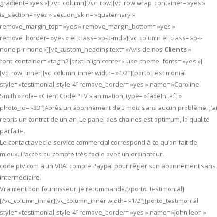
gradient= »yes »][/vc_column][/vc_row][vc_row wrap_container= »yes »
is_section= »yes » section_skin= »quaternary »
remove_margin_top= »yes » remove_margin_bottom= »yes »
remove_border= »yes » el_class= »p-b-md »][vc_column el_class= »p-l-
none p-r-none »][vc_custom_heading text= »Avis de nos
Clients
»
font_container= »tag:h2|text_align:center » use_theme_fonts= »yes »]
[vc_row_inner][vc_column_inner width= »1/2″][porto_testimonial
style= »testimonial-style-4″ remove_border= »yes » name= »Caroline
Smith » role= »Client CodeIPTV » animation_type= »fadeInLeft »
photo_id= »33″]Après un abonnement de 3 mois sans aucun problème, j’ai
repris un contrat de un an. Le panel des chaines est optimum, la qualité
parfaite.
Le contact avec le service commercial correspond à ce qu’on fait de
mieux. L’accès au compte très facile avec un ordinateur.
codeiptv.com a un VRAI compte Paypal pour régler son abonnement sans
intermédiaire.
Vraiment bon fournisseur, je recommande.[/porto_testimonial]
[/vc_column_inner][vc_column_inner width= »1/2″][porto_testimonial
style= »testimonial-style-4″ remove_border= »yes » name= »John leon »