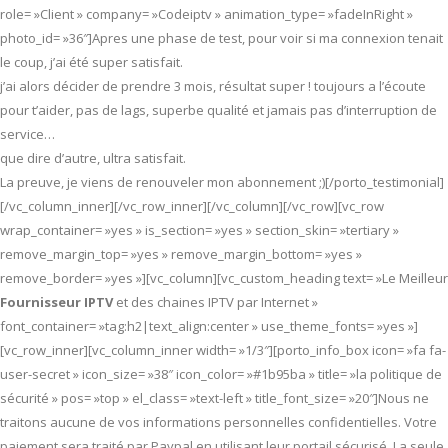
role= »Client » company= »Codeiptv » animation_type= »fadeInRight »
photo_id= »36″]Apres une phase de test, pour voir si ma connexion tenait
le coup, j’ai été super satisfait.
j’ai alors décider de prendre 3 mois, résultat super ! toujours a l’écoute
pour t’aider, pas de lags, superbe qualité et jamais pas d’interruption de
service…
que dire d’autre, ultra satisfait.
La preuve, je viens de renouveler mon abonnement ;)[/porto_testimonial]
[/vc_column_inner][/vc_row_inner][/vc_column][/vc_row][vc_row
wrap_container= »yes » is_section= »yes » section_skin= »tertiary »
remove_margin_top= »yes » remove_margin_bottom= »yes »
remove_border= »yes »][vc_column][vc_custom_heading text= »Le Meilleur
Fournisseur IPTV
et des chaines IPTV par Internet »
font_container= »tag:h2|text_align:center » use_theme_fonts= »yes »]
[vc_row_inner][vc_column_inner width= »1/3″][porto_info_box icon= »fa fa-
user-secret » icon_size= »38″ icon_color= »#1b95ba » title= »la politique de
sécurité » pos= »top » el_class= »text-left » title_font_size= »20″]Nous ne
traitons aucune de vos informations personnelles confidentielles. Votre
paiement sera traité par Paypal en utilisant leur portail sécurisé. La seule