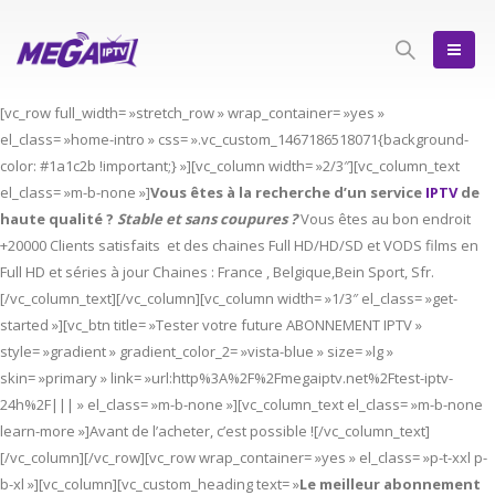
[vc_row full_width= »stretch_row » wrap_container= »yes »
el_class= »home-intro » css= ».vc_custom_1467186518071{background-
color: #1a1c2b !important;} »][vc_column width= »2/3″][vc_column_text
el_class= »m-b-none »]
Vous êtes à la recherche d’un service
IPTV
de
haute qualité ?
Stable et sans coupures ?
Vous êtes au bon endroit
+20000 Clients satisfaits et des chaines Full HD/HD/SD et VODS films en
Full HD et séries à jour Chaines : France , Belgique,Bein Sport, Sfr.
[/vc_column_text][/vc_column][vc_column width= »1/3″ el_class= »get-
started »][vc_btn title= »Tester votre future ABONNEMENT IPTV »
style= »gradient » gradient_color_2= »vista-blue » size= »lg »
skin= »primary » link= »url:http%3A%2F%2Fmegaiptv.net%2Ftest-iptv-
24h%2F||| » el_class= »m-b-none »][vc_column_text el_class= »m-b-none
learn-more »]Avant de l’acheter, c’est possible ![/vc_column_text]
[/vc_column][/vc_row][vc_row wrap_container= »yes » el_class= »p-t-xxl p-
b-xl »][vc_column][vc_custom_heading text= »
Le meilleur abonnement