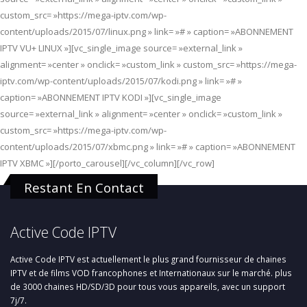
custom_src= »https://mega-iptv.com/wp-
content/uploads/2015/07/linux.png » link= »# » caption= »ABONNEMENT
IPTV VU+ LINUX »][vc_single_image source= »external_link »
alignment= »center » onclick= »custom_link » custom_src= »https://mega-
iptv.com/wp-content/uploads/2015/07/kodi.png » link= »# »
caption= »ABONNEMENT IPTV KODI »][vc_single_image
source= »external_link » alignment= »center » onclick= »custom_link »
custom_src= »https://mega-iptv.com/wp-
content/uploads/2015/07/xbmc.png » link= »# » caption= »ABONNEMENT
IPTV XBMC »][/porto_carousel][/vc_column][/vc_row]
Restant En Contact
Active Code IPTV
Active Code IPTV est actuellement le plus grand fournisseur de chaines
IPTV et de films VOD francophones et Internationaux sur le marché. plus
de 3000 chaines HD/SD/3D pour tous vous appareils, avec un support
7j/7.