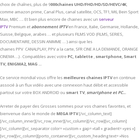
choix de chaînes, plus de 9
000chaines UHD/FHD/HD/SD/HEVC/4K
,
comme amazon prime, Canal Plus, canal satellite, OCS, TF1, M6, Bein Sport
Max, MBC …. Et bien plus encore de chaines avec un
serveur
IPTV
Premium et
abonnement IPTV
en France, Italie, Germanie, Hollande,
Suisse, Belgique, arabes … et plusieurs FILMS VOD (FILMS, SERIES,
DOCUMENTAIRE, DESSIN ANIMME … ) ainsi que les
chaines PPV CANALPLAY, PPV a la carte, SFR CINE A LA DEMANDE, ORANGE
CINEMA …) . Compatibles avec votre
PC,
tablette
,
smartphone, Smart
TV, ENIGMA2, MAG ..
.
Ce service mondial vous offre les
meilleures chaines IPTV
en continue
associé à un flux vidéo avec une connexion haut débit et accessible
partout sur votre BOX ANDROID ou
smart TV
,
smartphone et PC..
.
Arreter de payer des Grosses sommes pour vos chaines favorites, et
bienvenue dans le monde de
MEGA IPTV
.[/vc_column_text]
[/vc_column_inner][/vc_row_inner][/vc_column][/vc_row][vc_column]
[/vc_column][vc_separator color= »custom » gap= »tall » gradient= »yes »]
[vc_row][vc_column][porto_container][vc_custom_heading text= »Nos