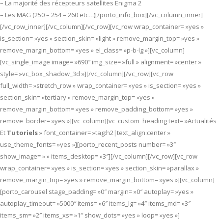
– La majorité des récepteurs satellites Enigma 2
– Les MAG (250 – 254 – 260 etc…)[/porto_info_box][/vc_column_inner]
[/vc_row_inner][/vc_column][/vc_row][vc_row wrap_container= »yes »
is_section= »yes » section_skin= »light » remove_margin_top= »yes »
remove_margin_bottom= »yes » el_class= »p-b-lg »][vc_column]
[vc_single_image image= »690″ img_size= »full » alignment= »center »
style= »vc_box_shadow_3d »][/vc_column][/vc_row][vc_row
full_width= »stretch_row » wrap_container= »yes » is_section= »yes »
section_skin= »tertiary » remove_margin_top= »yes »
remove_margin_bottom= »yes » remove_padding_bottom= »yes »
remove_border= »yes »][vc_column][vc_custom_heading text= »Actualités
Et
Tutoriels
» font_container= »tag:h2|text_align:center »
use_theme_fonts= »yes »][porto_recent_posts number= »3″
show_image= » » items_desktop= »3″][/vc_column][/vc_row][vc_row
wrap_container= »yes » is_section= »yes » section_skin= »parallax »
remove_margin_top= »yes » remove_margin_bottom= »yes »][vc_column]
[porto_carousel stage_padding= »0″ margin= »0″ autoplay= »yes »
autoplay_timeout= »5000″ items= »6″ items_lg= »4″ items_md= »3″
items_sm= »2″ items_xs= »1″ show_dots= »yes » loop= »yes »]