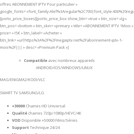
offres ABONNEMENT IPTV Pour particulier »
google_fonts= »font_family:Alef%3Aregular%2C700|font_style:400%20re
[porto_price_boxes][porto_price_box show_btn= »true » btn_size= »lg »
btn_pos= »bottom » btn_skin= »primary » title= »ABONNEMENT IPTV 1Mois »
price= »15€ » btn_label= »Acheter »
btn_link= »url:https%3A%2F%2Fmegaiptv.net%2Fabonnement-iptv-1-
mois%2F||| » desc= »Premium Pack »]
Compatible
avec nombreux appareils
ANDROID/IOS/WINDOWS/LINUX
MAG/ENIGMA2/KODI/VLC
SMART TV SAMSUNG/LG
+30000
Chaines HD Universal
Qualité
chaines 720p/1080p/HEVC/4K
VOD
Disponible +50000 Films/Séries
Support
Technique 24/24