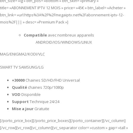
btn_size= »lg » btn_pos= »bottom » btn_skin= »primary »
title= »ABONNEMENT IPTV 12 MOIS » price= »45€ » btn_label= »Acheter »
btn_link= »url:https%3A%2F%2Fmegaiptv.net%2Fabonnement-iptv-12-
mois%2F||| » desc= »Premium Pack »]
Compatible
avec nombreux appareils
ANDROID/IOS/WINDOWS/LINUX
MAG/ENIGMA2/KODI/VLC
SMART TV SAMSUNG/LG
+30000
Chaines SD/HD/FHD Universal
Qualité
chaines 720p/1080p
VOD
Disponible
Support
Technique 24/24
Mise a jour
Gratuite
[/porto_price_box][/porto_price_boxes][/porto_container][/vc_column]
[/vc_row][vc_row][vc_column][vc_separator color= »custom » gap= »tall »