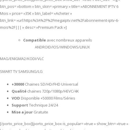
btn_pos= »bottom » btn_skin= »primary » title= »ABONNEMENT IPTV 6
Mois » price= »35€ » btn_label= »Acheter »
btn_link= »url:https%3A%2F%2Fmegaiptv.net%2Fabonnement-iptv-6-
mois%2F||| » desc= »Premium Pack »]
Compatible
avec nombreux appareils
ANDROID/IOS/WINDOWS/LINUX
MAG/ENIGMA2/KODI/VLC
SMART TV SAMSUNG/LG
+30000
Chaines SD/HD/FHD Universal
Qualité
chaines 720p/1080p/HEVC/4K
VOD
Disponible +50000 Films/Séries
Support
Technique 24/24
Mise a jour
Gratuite
[/porto_price_box][porto_price_box is_popular= »true » show_btn= »true »