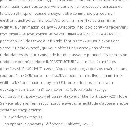
information que nous conservons dans le fichier est votre adresse de
livraison afin qu on puisse envoyer votre commande par courrier
électronique.[/porto_info_box][/vc_column_inner][vc_column_inner
width= »1/3″ animation_delay= »300″][porto_info_box icon= »fa fa-server »
icon_size= »38″ icon_color= »#1b95ba » title= »SERVEUR IPTV AVANCÉ »
pos= »top » el_class= »text-left » title_font_size= »20″]Nous avons des
Serveur Dédie Avancé , qui vous offres une Connexions réseau
redondantes avec 10 Gbits/s de bande passante permet la transmission
rapide de données! Notre INFRASTRUCTURE assure la sécurité des
données AU PLUS HAUT niveau. Vous pouvez regarder vos chaînes sans
coupure 24h / 24![/porto_info_box][/vc_column_inner][vc_column_inner
width= »1/3″ animation_delay= »600″][porto_info_box icon= »fa fa-
desktop » icon_size= »38″ icon_color= »#1b95ba » title= »Large
Compatibilité » pos= »top » el_class= »text-left » title_font_size= »20″]Notre
Service abonnement est compatible avec une multitude d’appareils et de
systèmes d’exploitation:
– PC / windows / Mac Os
– Les appareils Android ( Téléphone , Tablette, Box …)