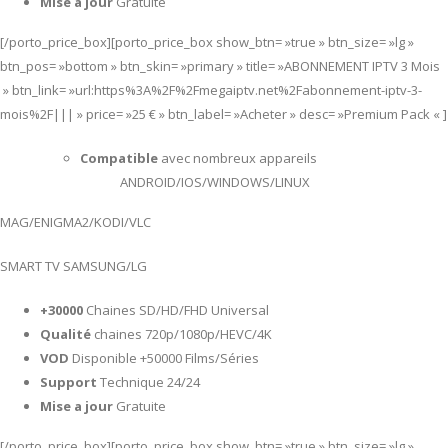
Mise a jour
Gratuite
[/porto_price_box][porto_price_box show_btn= »true » btn_size= »lg »
btn_pos= »bottom » btn_skin= »primary » title= »ABONNEMENT IPTV 3 Mois
» btn_link= »url:https%3A%2F%2Fmegaiptv.net%2Fabonnement-iptv-3-
mois%2F||| » price= »25 € » btn_label= »Acheter » desc= »Premium Pack « ]
Compatible
avec nombreux appareils
ANDROID/IOS/WINDOWS/LINUX
MAG/ENIGMA2/KODI/VLC
SMART TV SAMSUNG/LG
+30000
Chaines SD/HD/FHD Universal
Qualité
chaines 720p/1080p/HEVC/4K
VOD
Disponible +50000 Films/Séries
Support
Technique 24/24
Mise a jour
Gratuite
[/porto_price_box][porto_price_box show_btn= »true » btn_size= »lg »