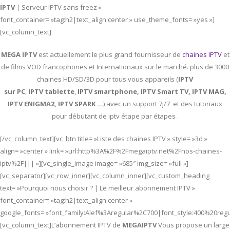
IPTV
| Serveur IPTV sans freez »
font_container= »tag:h2|text_align:center » use_theme_fonts= »yes »]
[vc_column_text]
MEGA IPTV
est actuellement le plus grand fournisseur de
chaines IPTV
et
de films VOD francophones et Internationaux sur le marché. plus de 3000
chaines HD/SD/3D pour tous vous appareils (
IPTV
sur PC
,
IPTV
tablette
,
IPTV
smartphone, IPTV Smart TV, IPTV MAG,
IPTV ENIGMA2, IPTV SPARK …
) avec un support 7j/7 et des tutoriaux
pour débutant de iptv étape par étapes .
[/vc_column_text][vc_btn title= »Liste des chaines IPTV » style= »3d »
align= »center » link= »url:http%3A%2F%2Fmegaiptv.net%2Fnos-chaines-
iptv%2F||| »][vc_single_image image= »685″ img_size= »full »]
[vc_separator][vc_row_inner][vc_column_inner][vc_custom_heading
text= »Pourquoi nous choisir ? | Le meilleur abonnement IPTV »
font_container= »tag:h2|text_align:center »
google_fonts= »font_family:Alef%3Aregular%2C700|font_style:400%20re
[vc_column_text]L’abonnement IPTV de
MEGAIPTV
Vous propose un large