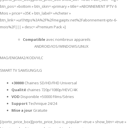
btn_pos= »bottom » btn_skin= »primary » title= »ABONNEMENT IPTV 6
Mois » price= »35€ » btn_label= »Acheter »
btn_link= »url:https%3A%2F%2Fmegaiptv.net%2Fabonnement-iptv-6-
mois%2F||| » desc= »Premium Pack »]
Compatible
avec nombreux appareils
ANDROID/IOS/WINDOWS/LINUX
MAG/ENIGMA2/KODI/VLC
SMART TV SAMSUNG/LG
+30000
Chaines SD/HD/FHD Universal
Qualité
chaines 720p/1080p/HEVC/4K
VOD
Disponible +50000 Films/Séries
Support
Technique 24/24
Mise a jour
Gratuite
[/porto_price_box][porto_price_box is_popular= »true » show_btn= »true »