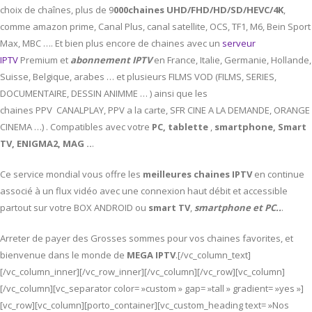
choix de chaînes, plus de 9
000chaines UHD/FHD/HD/SD/HEVC/4K
,
comme amazon prime, Canal Plus, canal satellite, OCS, TF1, M6, Bein Sport
Max, MBC …. Et bien plus encore de chaines avec un
serveur
IPTV
Premium et
abonnement IPTV
en France, Italie, Germanie, Hollande,
Suisse, Belgique, arabes … et plusieurs FILMS VOD (FILMS, SERIES,
DOCUMENTAIRE, DESSIN ANIMME … ) ainsi que les
chaines PPV CANALPLAY, PPV a la carte, SFR CINE A LA DEMANDE, ORANGE
CINEMA …) . Compatibles avec votre
PC,
tablette
,
smartphone, Smart
TV, ENIGMA2, MAG ..
.
Ce service mondial vous offre les
meilleures chaines IPTV
en continue
associé à un flux vidéo avec une connexion haut débit et accessible
partout sur votre BOX ANDROID ou
smart TV
,
smartphone et PC..
.
Arreter de payer des Grosses sommes pour vos chaines favorites, et
bienvenue dans le monde de
MEGA IPTV
.[/vc_column_text]
[/vc_column_inner][/vc_row_inner][/vc_column][/vc_row][vc_column]
[/vc_column][vc_separator color= »custom » gap= »tall » gradient= »yes »]
[vc_row][vc_column][porto_container][vc_custom_heading text= »Nos