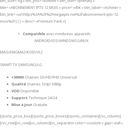
btn_size= »lg » btn_pos= »bottom » btn_skin= »primary »
title= »ABONNEMENT IPTV 12 MOIS » price= »45€ » btn_label= »Acheter »
btn_link= »url:https%3A%2F%2Fmegaiptv.net%2Fabonnement-iptv-12-
mois%2F||| » desc= »Premium Pack »]
Compatible
avec nombreux appareils
ANDROID/IOS/WINDOWS/LINUX
MAG/ENIGMA2/KODI/VLC
SMART TV SAMSUNG/LG
+30000
Chaines SD/HD/FHD Universal
Qualité
chaines 720p/1080p
VOD
Disponible
Support
Technique 24/24
Mise a jour
Gratuite
[/porto_price_box][/porto_price_boxes][/porto_container][/vc_column]
[/vc_row][vc_row][vc_column][vc_separator color= »custom » gap= »tall »