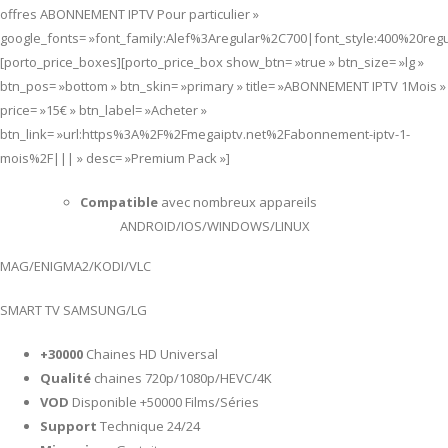
offres ABONNEMENT IPTV Pour particulier »
google_fonts= »font_family:Alef%3Aregular%2C700|font_style:400%20re
[porto_price_boxes][porto_price_box show_btn= »true » btn_size= »lg »
btn_pos= »bottom » btn_skin= »primary » title= »ABONNEMENT IPTV 1Mois »
price= »15€ » btn_label= »Acheter »
btn_link= »url:https%3A%2F%2Fmegaiptv.net%2Fabonnement-iptv-1-
mois%2F||| » desc= »Premium Pack »]
Compatible
avec nombreux appareils
ANDROID/IOS/WINDOWS/LINUX
MAG/ENIGMA2/KODI/VLC
SMART TV SAMSUNG/LG
+30000
Chaines HD Universal
Qualité
chaines 720p/1080p/HEVC/4K
VOD
Disponible +50000 Films/Séries
Support
Technique 24/24