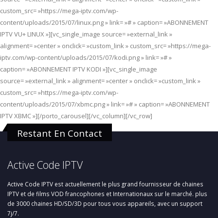
custom_src= »https://mega-iptv.com/wp-
content/uploads/2015/07/linux.png » link= »# » caption= »ABONNEMENT
IPTV VU+ LINUX »][vc_single_image source= »external_link »
alignment= »center » onclick= »custom_link » custom_src= »https://mega-
iptv.com/wp-content/uploads/2015/07/kodi.png » link= »# »
caption= »ABONNEMENT IPTV KODI »][vc_single_image
source= »external_link » alignment= »center » onclick= »custom_link »
custom_src= »https://mega-iptv.com/wp-
content/uploads/2015/07/xbmc.png » link= »# » caption= »ABONNEMENT
IPTV XBMC »][/porto_carousel][/vc_column][/vc_row]
Restant En Contact
Active Code IPTV
Active Code IPTV est actuellement le plus grand fournisseur de chaines
IPTV et de films VOD francophones et Internationaux sur le marché. plus
de 3000 chaines HD/SD/3D pour tous vous appareils, avec un support
7j/7.