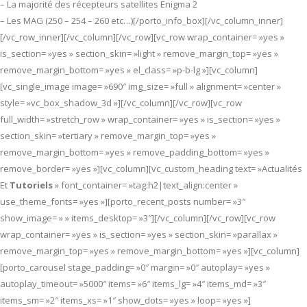
– La majorité des récepteurs satellites Enigma 2
– Les MAG (250 – 254 – 260 etc…)[/porto_info_box][/vc_column_inner]
[/vc_row_inner][/vc_column][/vc_row][vc_row wrap_container= »yes »
is_section= »yes » section_skin= »light » remove_margin_top= »yes »
remove_margin_bottom= »yes » el_class= »p-b-lg »][vc_column]
[vc_single_image image= »690″ img_size= »full » alignment= »center »
style= »vc_box_shadow_3d »][/vc_column][/vc_row][vc_row
full_width= »stretch_row » wrap_container= »yes » is_section= »yes »
section_skin= »tertiary » remove_margin_top= »yes »
remove_margin_bottom= »yes » remove_padding_bottom= »yes »
remove_border= »yes »][vc_column][vc_custom_heading text= »Actualités
Et
Tutoriels
» font_container= »tag:h2|text_align:center »
use_theme_fonts= »yes »][porto_recent_posts number= »3″
show_image= » » items_desktop= »3″][/vc_column][/vc_row][vc_row
wrap_container= »yes » is_section= »yes » section_skin= »parallax »
remove_margin_top= »yes » remove_margin_bottom= »yes »][vc_column]
[porto_carousel stage_padding= »0″ margin= »0″ autoplay= »yes »
autoplay_timeout= »5000″ items= »6″ items_lg= »4″ items_md= »3″
items_sm= »2″ items_xs= »1″ show_dots= »yes » loop= »yes »]