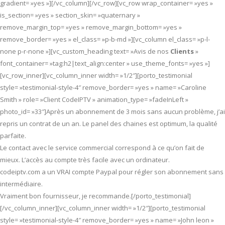
gradient= »yes »][/vc_column][/vc_row][vc_row wrap_container= »yes »
is_section= »yes » section_skin= »quaternary »
remove_margin_top= »yes » remove_margin_bottom= »yes »
remove_border= »yes » el_class= »p-b-md »][vc_column el_class= »p-l-
none p-r-none »][vc_custom_heading text= »Avis de nos
Clients
»
font_container= »tag:h2|text_align:center » use_theme_fonts= »yes »]
[vc_row_inner][vc_column_inner width= »1/2″][porto_testimonial
style= »testimonial-style-4″ remove_border= »yes » name= »Caroline
Smith » role= »Client CodeIPTV » animation_type= »fadeInLeft »
photo_id= »33″]Après un abonnement de 3 mois sans aucun problème, j’ai
repris un contrat de un an. Le panel des chaines est optimum, la qualité
parfaite.
Le contact avec le service commercial correspond à ce qu’on fait de
mieux. L’accès au compte très facile avec un ordinateur.
codeiptv.com a un VRAI compte Paypal pour régler son abonnement sans
intermédiaire.
Vraiment bon fournisseur, je recommande.[/porto_testimonial]
[/vc_column_inner][vc_column_inner width= »1/2″][porto_testimonial
style= »testimonial-style-4″ remove_border= »yes » name= »John leon »