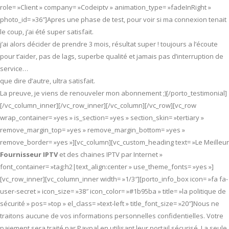
role= »Client » company= »Codeiptv » animation_type= »fadeInRight »
photo_id= »36″]Apres une phase de test, pour voir si ma connexion tenait
le coup, j’ai été super satisfait.
j’ai alors décider de prendre 3 mois, résultat super ! toujours a l’écoute
pour t’aider, pas de lags, superbe qualité et jamais pas d’interruption de
service…
que dire d’autre, ultra satisfait.
La preuve, je viens de renouveler mon abonnement ;)[/porto_testimonial]
[/vc_column_inner][/vc_row_inner][/vc_column][/vc_row][vc_row
wrap_container= »yes » is_section= »yes » section_skin= »tertiary »
remove_margin_top= »yes » remove_margin_bottom= »yes »
remove_border= »yes »][vc_column][vc_custom_heading text= »Le Meilleur
Fournisseur IPTV
et des chaines IPTV par Internet »
font_container= »tag:h2|text_align:center » use_theme_fonts= »yes »]
[vc_row_inner][vc_column_inner width= »1/3″][porto_info_box icon= »fa fa-
user-secret » icon_size= »38″ icon_color= »#1b95ba » title= »la politique de
sécurité » pos= »top » el_class= »text-left » title_font_size= »20″]Nous ne
traitons aucune de vos informations personnelles confidentielles. Votre
paiement sera traité par Paypal en utilisant leur portail sécurisé. La seule