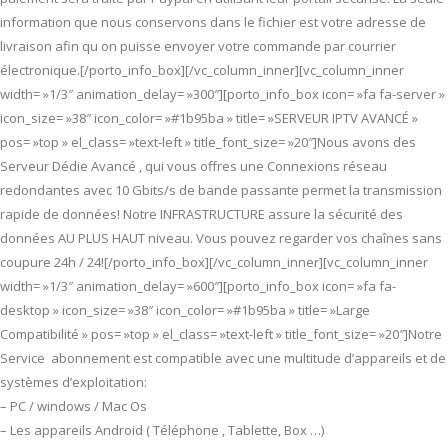
information que nous conservons dans le fichier est votre adresse de
livraison afin qu on puisse envoyer votre commande par courrier
électronique.[/porto_info_box][/vc_column_inner][vc_column_inner
width= »1/3″ animation_delay= »300″][porto_info_box icon= »fa fa-server »
icon_size= »38″ icon_color= »#1b95ba » title= »SERVEUR IPTV AVANCÉ »
pos= »top » el_class= »text-left » title_font_size= »20″]Nous avons des
Serveur Dédie Avancé , qui vous offres une Connexions réseau
redondantes avec 10 Gbits/s de bande passante permet la transmission
rapide de données! Notre INFRASTRUCTURE assure la sécurité des
données AU PLUS HAUT niveau. Vous pouvez regarder vos chaînes sans
coupure 24h / 24![/porto_info_box][/vc_column_inner][vc_column_inner
width= »1/3″ animation_delay= »600″][porto_info_box icon= »fa fa-
desktop » icon_size= »38″ icon_color= »#1b95ba » title= »Large
Compatibilité » pos= »top » el_class= »text-left » title_font_size= »20″]Notre
Service abonnement est compatible avec une multitude d’appareils et de
systèmes d’exploitation:
– PC / windows / Mac Os
– Les appareils Android ( Téléphone , Tablette, Box …)