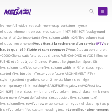
[vc_row full_width= »stretch_row » wrap_container= »yes »
el_class= »home-intro » css= ».vc_custom_1467186518071{background-
color: #1a1c2b !important;} »][vc_column width= »2/3″][vc_column_text
el_class= »m-b-none »]
Vous êtes à la recherche d’un service
IPTV
de
haute qualité ?
Stable et sans coupures ?
Vous êtes au bon endroit
+20000 Clients satisfaits et des chaines Full HD/HD/SD et VODS films en
Full HD et séries à jour Chaines : France , Belgique,Bein Sport, Sfr.
[/vc_column_text][/vc_column][vc_column width= »1/3″ el_class= »get-
started »][vc_btn title= »Tester votre future ABONNEMENT IPTV »
style= »gradient » gradient_color_2= »vista-blue » size= »lg »
skin= »primary » link= »url:http%3A%2F%2Fmegaiptv.net%2Ftest-iptv-
24h%2F||| » el_class= »m-b-none »][vc_column_text el_class= »m-b-none
learn-more »]Avant de l’acheter, c’est possible ![/vc_column_text]
[/vc_column][/vc_row][vc_row wrap_container= »yes » el_class= »p-t-xxl p-
b-xl »][vc_column][vc_custom_heading text= »
Le meilleur abonnement