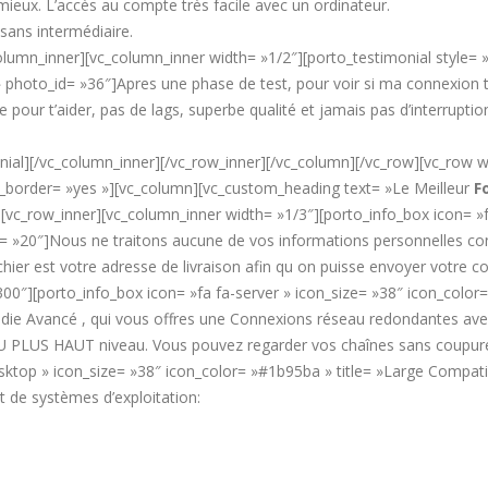
mieux. L’accès au compte très facile avec un ordinateur.
ans intermédiaire.
lumn_inner][vc_column_inner width= »1/2″][porto_testimonial style= 
hoto_id= »36″]Apres une phase de test, pour voir si ma connexion tenai
te pour t’aider, pas de lags, superbe qualité et jamais pas d’interrupti
al][/vc_column_inner][/vc_row_inner][/vc_column][/vc_row][vc_row wra
order= »yes »][vc_column][vc_custom_heading text= »Le Meilleur
F
[vc_row_inner][vc_column_inner width= »1/3″][porto_info_box icon= »fa
ize= »20″]Nous ne traitons aucune de vos informations personnelles conf
chier est votre adresse de livraison afin qu on puisse envoyer votre 
300″][porto_info_box icon= »fa fa-server » icon_size= »38″ icon_col
 Dédie Avancé , qui vous offres une Connexions réseau redondantes av
PLUS HAUT niveau. Vous pouvez regarder vos chaînes sans coupure 2
top » icon_size= »38″ icon_color= »#1b95ba » title= »Large Compatibili
 de systèmes d’exploitation: