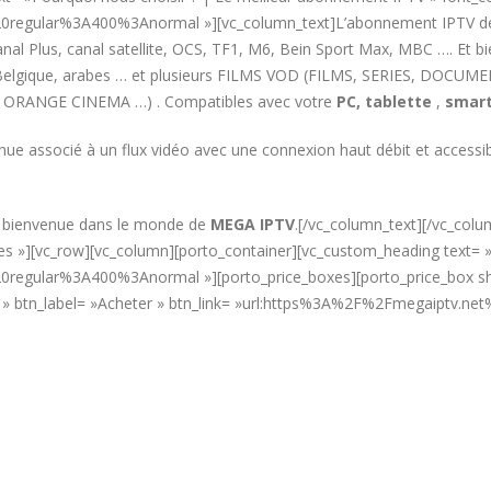
%20regular%3A400%3Anormal »][vc_column_text]L’abonnement IPTV 
l Plus, canal satellite, OCS, TF1, M6, Bein Sport Max, MBC …. Et b
e, Belgique, arabes … et plusieurs FILMS VOD (FILMS, SERIES, DOCUM
 ORANGE CINEMA …) . Compatibles avec votre
PC,
tablette
,
smart
nue associé à un flux vidéo avec une connexion haut débit et acces
t bienvenue dans le monde de
MEGA IPTV
.[/vc_column_text][/vc_col
»yes »][vc_row][vc_column][porto_container][vc_custom_heading text
0regular%3A400%3Anormal »][porto_price_boxes][porto_price_box sho
€ » btn_label= »Acheter » btn_link= »url:https%3A%2F%2Fmegaiptv.