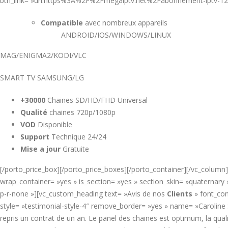
btn_link= »url:https%3A%2F%2Fmegaiptv.net%2Fabonnement-iptv-1
Compatible
avec nombreux appareils
ANDROID/IOS/WINDOWS/LINUX
MAG/ENIGMA2/KODI/VLC
SMART TV SAMSUNG/LG
+30000
Chaines SD/HD/FHD Universal
Qualité
chaines 720p/1080p
VOD
Disponible
Support
Technique 24/24
Mise a jour
Gratuite
[/porto_price_box][/porto_price_boxes][/porto_container][/vc_column
wrap_container= »yes » is_section= »yes » section_skin= »quaternar
p-r-none »][vc_custom_heading text= »Avis de nos
Clients
» font_con
style= »testimonial-style-4″ remove_border= »yes » name= »Caroline
repris un contrat de un an. Le panel des chaines est optimum, la quali