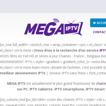
ACCUE
CONTAC
[vc_row full_width= »stretch_row » wrap_container= »yes » el_class
el_class= »m-b-none »]
Vous êtes à la recherche d’un service
IPT
VODS films en Full HD et séries à jour Chaines : France , Belgique,Bei
ABONNEMENT IPTV » style= »gradient » gradient_color_2= »vista-blue
el_class= »m-b-none learn-more »]Avant de l’acheter, c’est possible 
meilleur abonnement IPTV
| Serveur IPTV sans freez » font_conta
MEGA IPTV
est actuellement le plus grand fournisseur de
chaine
sur PC
,
IPTV
tablette
,
IPTV
smartphone, IPTV Smart 
[/vc_column_text][vc_btn title= »Liste des chaines IPTV » style= »3
[vc_separator][vc_row_inner][vc_column_inner][vc_custom_heading tex