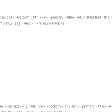
» btn_pos= »bottom » btn_skin= »primary » title= »ABONNEMENT IPTV 6
-mois%2F||| » desc= »Premium Pack »]
rue » btn_size= »lg » btn_pos= »bottom » btn_skin= »primary » title