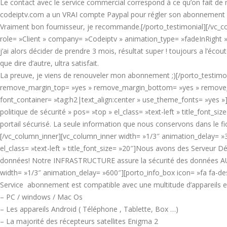
Le contact avec le service commercial correspond à ce qu’on fait de 
codeiptv.com a un VRAI compte Paypal pour régler son abonnement s
Vraiment bon fournisseur, je recommande.[/porto_testimonial][/vc_co
role= »Client » company= »Codeiptv » animation_type= »fadeInRight » p
j’ai alors décider de prendre 3 mois, résultat super ! toujours a l’écou
que dire d’autre, ultra satisfait.
La preuve, je viens de renouveler mon abonnement ;)[/porto_testimoni
remove_margin_top= »yes » remove_margin_bottom= »yes » remove_b
font_container= »tag:h2|text_align:center » use_theme_fonts= »yes »]
politique de sécurité » pos= »top » el_class= »text-left » title_font_s
portail sécurisé. La seule information que nous conservons dans le fi
[/vc_column_inner][vc_column_inner width= »1/3″ animation_delay= »
el_class= »text-left » title_font_size= »20″]Nous avons des Serveur
données! Notre INFRASTRUCTURE assure la sécurité des données AU 
width= »1/3″ animation_delay= »600″][porto_info_box icon= »fa fa-desk
Service abonnement est compatible avec une multitude d’appareils et
– PC / windows / Mac Os
– Les appareils Android ( Téléphone , Tablette, Box …)
– La majorité des récepteurs satellites Enigma 2