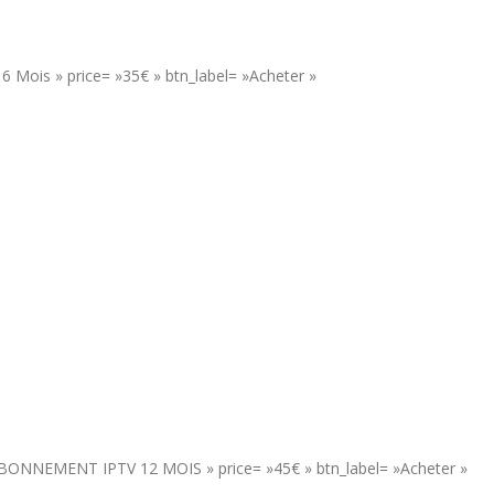
 Mois » price= »35€ » btn_label= »Acheter »
= »ABONNEMENT IPTV 12 MOIS » price= »45€ » btn_label= »Acheter »