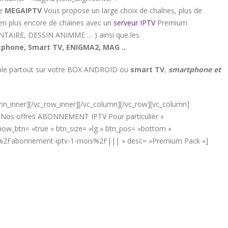
de
MEGAIPTV
Vous propose un large choix de chaînes, plus de
ien plus encore de chaines avec un
serveur IPTV
Premium
ENTAIRE, DESSIN ANIMME … ) ainsi que les
phone, Smart TV, ENIGMA2, MAG ..
.
sible partout sur votre BOX ANDROID ou
smart TV
,
smartphone et
umn_inner][/vc_row_inner][/vc_column][/vc_row][vc_column]
= »Nos offres ABONNEMENT IPTV Pour particulier »
w_btn= »true » btn_size= »lg » btn_pos= »bottom »
net%2Fabonnement-iptv-1-mois%2F||| » desc= »Premium Pack »]