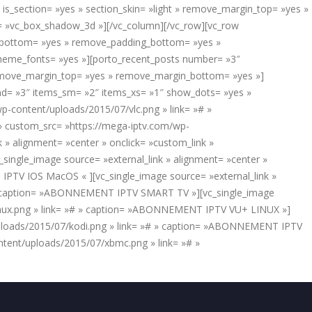
is_section= »yes » section_skin= »light » remove_margin_top= »yes »
e= »vc_box_shadow_3d »][/vc_column][/vc_row][vc_row
in_bottom= »yes » remove_padding_bottom= »yes »
_theme_fonts= »yes »][porto_recent_posts number= »3″
 remove_margin_top= »yes » remove_margin_bottom= »yes »]
md= »3″ items_sm= »2″ items_xs= »1″ show_dots= »yes »
wp-content/uploads/2015/07/vlc.png » link= »# »
» custom_src= »https://mega-iptv.com/wp-
 alignment= »center » onclick= »custom_link »
ngle_image source= »external_link » alignment= »center »
IPTV IOS MacOS « ][vc_single_image source= »external_link »
# » caption= »ABONNEMENT IPTV SMART TV »][vc_single_image
/linux.png » link= »# » caption= »ABONNEMENT IPTV VU+ LINUX »]
/uploads/2015/07/kodi.png » link= »# » caption= »ABONNEMENT IPTV
ntent/uploads/2015/07/xbmc.png » link= »# »