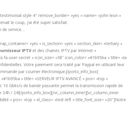
»testimonial-style-4″ remove_border= »yes » name= »John leon »
t le coup, j’ai été super satisfait.
on de service…
p_container= »yes » is_section= »yes » section_skin= »tertiary »
ournisseur IPTV
et des chaines IPTV par Internet »
 fa-user-secret » icon_size= »38″ icon_color= »#1b95ba » title= »la
identielles. Votre paiement sera traité par Paypal en utilisant leur
commande par courrier électronique.[/porto_info_box]
or= »#1b95ba » title= »SERVEUR IPTV AVANCÉ » pos= »top »
ec 10 Gbits/s de bande passante permet la transmission rapide de
4h / 24![/porto_info_box][/vc_column_inner][vc_column_inner
té » pos= »top » el_class= »text-left » title_font_size= »20″]Notre