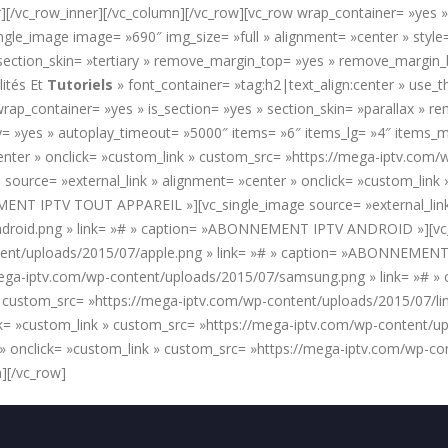
[/vc_row_inner][/vc_column][/vc_row][vc_row wrap_container= »yes » 
ngle_image image= »690″ img_size= »full » alignment= »center » styl
 » section_skin= »tertiary » remove_margin_top= »yes » remove_marg
ités Et
Tutoriels
» font_container= »tag:h2|text_align:center » use
rap_container= »yes » is_section= »yes » section_skin= »parallax »
y= »yes » autoplay_timeout= »5000″ items= »6″ items_lg= »4″ items_
center » onclick= »custom_link » custom_src= »https://mega-iptv.com/
ce= »external_link » alignment= »center » onclick= »custom_link 
ENT IPTV TOUT APPAREIL »][vc_single_image source= »external_link »
droid.png » link= »# » caption= »ABONNEMENT IPTV ANDROID »][vc_si
tent/uploads/2015/07/apple.png » link= »# » caption= »ABONNEMENT 
//mega-iptv.com/wp-content/uploads/2015/07/samsung.png » link= »
nk » custom_src= »https://mega-iptv.com/wp-content/uploads/2015/07
lick= »custom_link » custom_src= »https://mega-iptv.com/wp-content
 » onclick= »custom_link » custom_src= »https://mega-iptv.com/wp-co
][/vc_row]