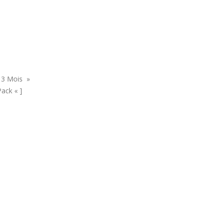
 3 Mois »
ack « ]