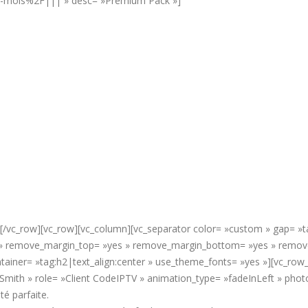
2-mois%2F||| » desc= »Premium Pack »]
][/vc_row][vc_row][vc_column][vc_separator color= »custom » gap= »ta
y » remove_margin_top= »yes » remove_margin_bottom= »yes » remove_
tainer= »tag:h2|text_align:center » use_theme_fonts= »yes »][vc_row_
 Smith » role= »Client CodeIPTV » animation_type= »fadeInLeft » pho
té parfaite.