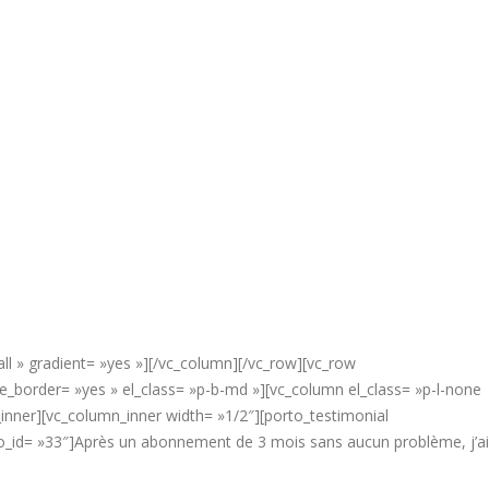
ll » gradient= »yes »][/vc_column][/vc_row][vc_row
border= »yes » el_class= »p-b-md »][vc_column el_class= »p-l-none
inner][vc_column_inner width= »1/2″][porto_testimonial
to_id= »33″]Après un abonnement de 3 mois sans aucun problème, j’ai