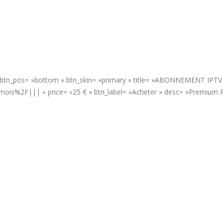
 » btn_pos= »bottom » btn_skin= »primary » title= »ABONNEMENT IPTV
is%2F||| » price= »25 € » btn_label= »Acheter » desc= »Premium P