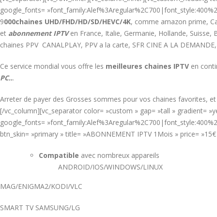
google_fonts= »font_family:Alef%3Aregular%2C700|font_style:400
9
000chaines UHD/FHD/HD/SD/HEVC/4K
, comme amazon prime, Cana
et
abonnement IPTV
en France, Italie, Germanie, Hollande, Suiss
chaines PPV CANALPLAY, PPV a la carte, SFR CINE A LA DEMANDE,
Ce service mondial vous offre les
meilleures chaines IPTV
en conti
PC..
.
Arreter de payer des Grosses sommes pour vos chaines favorites, e
[/vc_column][vc_separator color= »custom » gap= »tall » gradient= 
google_fonts= »font_family:Alef%3Aregular%2C700|font_style:400%2
btn_skin= »primary » title= »ABONNEMENT IPTV 1Mois » price= »15
Compatible
avec nombreux appareils
ANDROID/IOS/WINDOWS/LINUX
MAG/ENIGMA2/KODI/VLC
SMART TV SAMSUNG/LG