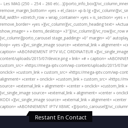
– Les MAG (250 – 254 – 260 etc…)[/porto_info_box][/vc_column_inner]
remove_margin_bottom= »yes » el_class= »p-b-lg »][vc_column][vc_si
full_width= »stretch_row » wrap_container= »yes » is_section= »yes
remove_border= »yes »][vc_column][vc_custom_heading text= »Actual
show_image= » » items_desktop= »3″][/vc_column][/vc_row][vc_row w
[vc_column][porto_carousel stage_padding= »0″ margin= »0″ autopla
loop= »yes »][vc_single_image source= »external_link » alignment= »
caption= »ABONNEMENT IPTV VLC ORDINATEUR »][vc_single_image sour
content/uploads/2015/07/device.png » link= »# » caption= »ABONNEM
custom_src= »https://mega-iptv.com/wp-content/uploads/2015/07/an
onclick= »custom_link » custom_src= »https://mega-iptv.com/wp-con
alignment= »center » onclick= »custom_link » custom_src= »https:
source= »external_link » alignment= »center » onclick= »custom_li
[vc_single_image source= »external_link » alignment= »center » onc
KODI »][vc_single_image source= »external_link » alignment= »center
caption= »ABONNEMENT IPTV XBMC »][/porto_carousel][/vc_column
Restant En Contact