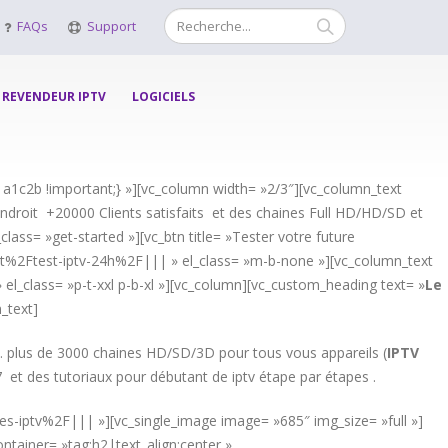
FAQs
Support
REVENDEUR IPTV
LOGICIELS
a1c2b !important;} »][vc_column width= »2/3″][vc_column_text
droit +20000 Clients satisfaits et des chaines Full HD/HD/SD et
lass= »get-started »][vc_btn title= »Tester votre future
et%2Ftest-iptv-24h%2F||| » el_class= »m-b-none »][vc_column_text
 el_class= »p-t-xxl p-b-xl »][vc_column][vc_custom_heading text= »
Le
_text]
. plus de 3000 chaines HD/SD/3D pour tous vous appareils (
IPTV
7 et des tutoriaux pour débutant de iptv étape par étapes .
nes-iptv%2F||| »][vc_single_image image= »685″ img_size= »full »]
tainer= »tag:h2|text_align:center »