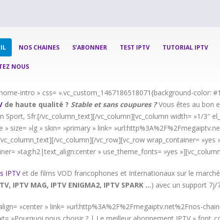
IL
NOS CHAINES
S’ABONNER
TEST IPTV
TUTORIAL IPTV
TEZ NOUS
= »home-intro » css= ».vc_custom_1467186518071{background-color: #1
V
de haute qualité ?
Stable et sans coupures ?
Vous êtes au bon en
n Sport, Sfr.[/vc_column_text][/vc_column][vc_column width= »1/3″ el_c
 » size= »lg » skin= »primary » link= »url:http%3A%2F%2Fmegaiptv.n
![/vc_column_text][/vc_column][/vc_row][vc_row wrap_container= »yes »
iner= »tag:h2|text_align:center » use_theme_fonts= »yes »][vc_column
s IPTV
et de films VOD francophones et Internationaux sur le marché
TV, IPTV MAG, IPTV ENIGMA2, IPTV SPARK …
) avec un support 7j/
d » align= »center » link= »url:http%3A%2F%2Fmegaiptv.net%2Fnos-chai
t= »Pourquoi nous choisir ? | Le meilleur abonnement IPTV » font_con