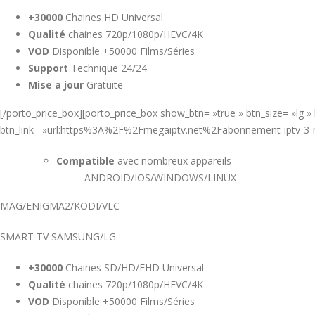
+30000
Chaines HD Universal
Qualité
chaines 720p/1080p/HEVC/4K
VOD
Disponible +50000 Films/Séries
Support
Technique 24/24
Mise a jour
Gratuite
[/porto_price_box][porto_price_box show_btn= »true » btn_size= »lg
btn_link= »url:https%3A%2F%2Fmegaiptv.net%2Fabonnement-iptv-3-mo
Compatible
avec nombreux appareils
ANDROID/IOS/WINDOWS/LINUX
MAG/ENIGMA2/KODI/VLC
SMART TV SAMSUNG/LG
+30000
Chaines SD/HD/FHD Universal
Qualité
chaines 720p/1080p/HEVC/4K
VOD
Disponible +50000 Films/Séries