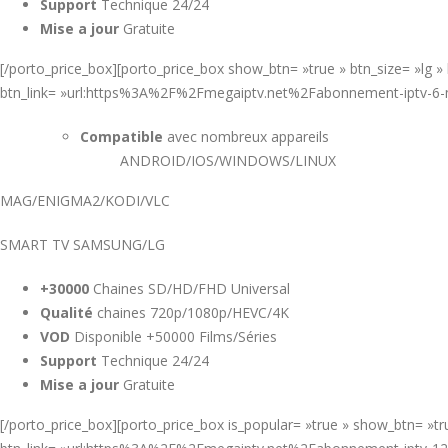
Support
Technique 24/24
Mise a jour
Gratuite
[/porto_price_box][porto_price_box show_btn= »true » btn_size= »lg 
btn_link= »url:https%3A%2F%2Fmegaiptv.net%2Fabonnement-iptv-6
Compatible
avec nombreux appareils
ANDROID/IOS/WINDOWS/LINUX
MAG/ENIGMA2/KODI/VLC
SMART TV SAMSUNG/LG
+30000
Chaines SD/HD/FHD Universal
Qualité
chaines 720p/1080p/HEVC/4K
VOD
Disponible +50000 Films/Séries
Support
Technique 24/24
Mise a jour
Gratuite
[/porto_price_box][porto_price_box is_popular= »true » show_btn= »t