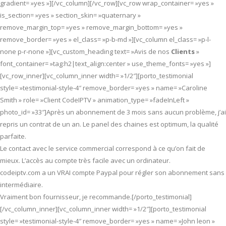
gradient= »yes »][/vc_column][/vc_row][vc_row wrap_container= »yes »
is_section= »yes » section_skin= »quaternary »
remove_margin_top= »yes » remove_margin_bottom= »yes »
remove_border= »yes » el_class= »p-b-md »][vc_column el_class= »p-l-
none p-r-none »][vc_custom_heading text= »Avis de nos
Clients
»
font_container= »tag:h2|text_align:center » use_theme_fonts= »yes »]
[vc_row_inner][vc_column_inner width= »1/2″][porto_testimonial
style= »testimonial-style-4″ remove_border= »yes » name= »Caroline
Smith » role= »Client CodeIPTV » animation_type= »fadeInLeft »
photo_id= »33″]Après un abonnement de 3 mois sans aucun problème, j’ai
repris un contrat de un an. Le panel des chaines est optimum, la qualité
parfaite.
Le contact avec le service commercial correspond à ce qu’on fait de
mieux. L’accès au compte très facile avec un ordinateur.
codeiptv.com a un VRAI compte Paypal pour régler son abonnement sans
intermédiaire.
Vraiment bon fournisseur, je recommande.[/porto_testimonial]
[/vc_column_inner][vc_column_inner width= »1/2″][porto_testimonial
style= »testimonial-style-4″ remove_border= »yes » name= »John leon »