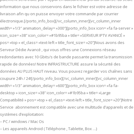
information que nous conservons dans le fichier est votre adresse de
livraison afin qu on puisse envoyer votre commande par courrier
électronique.[/porto_info_box][/vc_column_inner][vc_column_inner
width= »1/3″ animation_delay= »300″][porto_info_box icon= »fa fa-server »
icon_size= »38″ icon_color= »#1b95ba » title= »SERVEUR IPTV AVANCÉ »
pos= »top » el_class= »text-left » title_font_size= »20″]Nous avons des
Serveur Dédie Avancé , qui vous offres une Connexions réseau
redondantes avec 10 Gbits/s de bande passante permet la transmission
rapide de données! Notre INFRASTRUCTURE assure la sécurité des
données AU PLUS HAUT niveau. Vous pouvez regarder vos chaînes sans
coupure 24h / 24![/porto_info_box][/vc_column_inner][vc_column_inner
width= »1/3″ animation_delay= »600″][porto_info_box icon= »fa fa-
desktop » icon_size= »38″ icon_color= »#1b95ba » title= »Large
Compatibilité » pos= »top » el_class= »text-left » title_font_size= »20″]Notre
Service abonnement est compatible avec une multitude d’appareils et de
systèmes d’exploitation:
– PC / windows / Mac Os
– Les appareils Android ( Téléphone , Tablette, Box …)