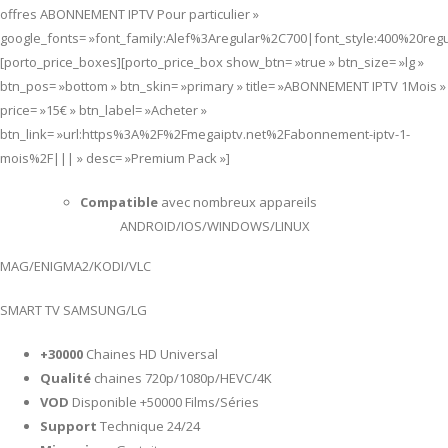
offres ABONNEMENT IPTV Pour particulier »
google_fonts= »font_family:Alef%3Aregular%2C700|font_style:400%20re
[porto_price_boxes][porto_price_box show_btn= »true » btn_size= »lg »
btn_pos= »bottom » btn_skin= »primary » title= »ABONNEMENT IPTV 1Mois »
price= »15€ » btn_label= »Acheter »
btn_link= »url:https%3A%2F%2Fmegaiptv.net%2Fabonnement-iptv-1-
mois%2F||| » desc= »Premium Pack »]
Compatible
avec nombreux appareils
ANDROID/IOS/WINDOWS/LINUX
MAG/ENIGMA2/KODI/VLC
SMART TV SAMSUNG/LG
+30000
Chaines HD Universal
Qualité
chaines 720p/1080p/HEVC/4K
VOD
Disponible +50000 Films/Séries
Support
Technique 24/24