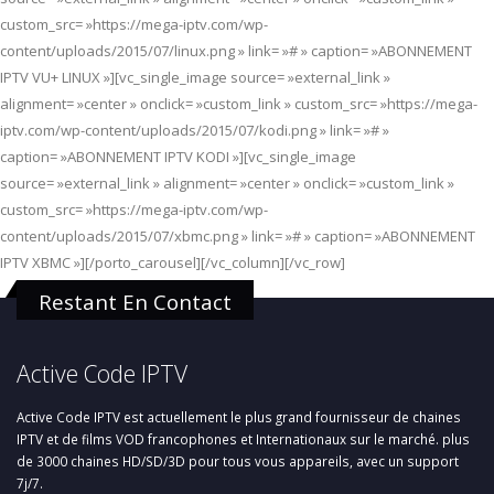
custom_src= »https://mega-iptv.com/wp-
content/uploads/2015/07/linux.png » link= »# » caption= »ABONNEMENT
IPTV VU+ LINUX »][vc_single_image source= »external_link »
alignment= »center » onclick= »custom_link » custom_src= »https://mega-
iptv.com/wp-content/uploads/2015/07/kodi.png » link= »# »
caption= »ABONNEMENT IPTV KODI »][vc_single_image
source= »external_link » alignment= »center » onclick= »custom_link »
custom_src= »https://mega-iptv.com/wp-
content/uploads/2015/07/xbmc.png » link= »# » caption= »ABONNEMENT
IPTV XBMC »][/porto_carousel][/vc_column][/vc_row]
Restant En Contact
Active Code IPTV
Active Code IPTV est actuellement le plus grand fournisseur de chaines
IPTV et de films VOD francophones et Internationaux sur le marché. plus
de 3000 chaines HD/SD/3D pour tous vous appareils, avec un support
7j/7.