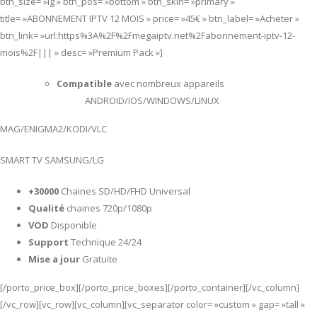
btn_size= »lg » btn_pos= »bottom » btn_skin= »primary »
title= »ABONNEMENT IPTV 12 MOIS » price= »45€ » btn_label= »Acheter »
btn_link= »url:https%3A%2F%2Fmegaiptv.net%2Fabonnement-iptv-12-
mois%2F||| » desc= »Premium Pack »]
Compatible
avec nombreux appareils
ANDROID/IOS/WINDOWS/LINUX
MAG/ENIGMA2/KODI/VLC
SMART TV SAMSUNG/LG
+30000
Chaines SD/HD/FHD Universal
Qualité
chaines 720p/1080p
VOD
Disponible
Support
Technique 24/24
Mise a jour
Gratuite
[/porto_price_box][/porto_price_boxes][/porto_container][/vc_column]
[/vc_row][vc_row][vc_column][vc_separator color= »custom » gap= »tall »