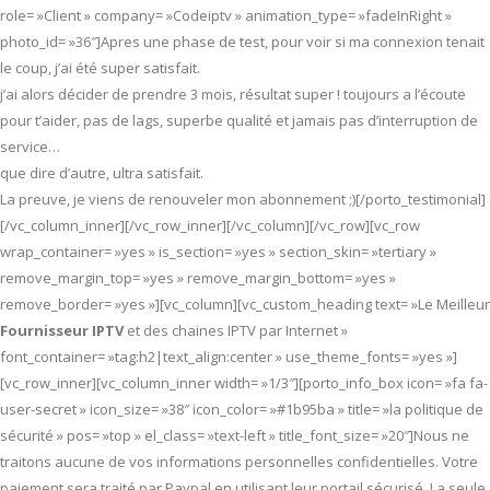
role= »Client » company= »Codeiptv » animation_type= »fadeInRight »
photo_id= »36″]Apres une phase de test, pour voir si ma connexion tenait
le coup, j’ai été super satisfait.
j’ai alors décider de prendre 3 mois, résultat super ! toujours a l’écoute
pour t’aider, pas de lags, superbe qualité et jamais pas d’interruption de
service…
que dire d’autre, ultra satisfait.
La preuve, je viens de renouveler mon abonnement ;)[/porto_testimonial]
[/vc_column_inner][/vc_row_inner][/vc_column][/vc_row][vc_row
wrap_container= »yes » is_section= »yes » section_skin= »tertiary »
remove_margin_top= »yes » remove_margin_bottom= »yes »
remove_border= »yes »][vc_column][vc_custom_heading text= »Le Meilleur
Fournisseur IPTV
et des chaines IPTV par Internet »
font_container= »tag:h2|text_align:center » use_theme_fonts= »yes »]
[vc_row_inner][vc_column_inner width= »1/3″][porto_info_box icon= »fa fa-
user-secret » icon_size= »38″ icon_color= »#1b95ba » title= »la politique de
sécurité » pos= »top » el_class= »text-left » title_font_size= »20″]Nous ne
traitons aucune de vos informations personnelles confidentielles. Votre
paiement sera traité par Paypal en utilisant leur portail sécurisé. La seule