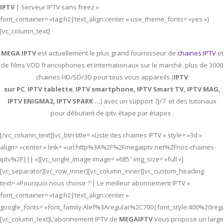
IPTV
| Serveur IPTV sans freez »
font_container= »tag:h2|text_align:center » use_theme_fonts= »yes »]
[vc_column_text]
MEGA IPTV
est actuellement le plus grand fournisseur de
chaines IPTV
et
de films VOD francophones et Internationaux sur le marché. plus de 3000
chaines HD/SD/3D pour tous vous appareils (
IPTV
sur PC
,
IPTV
tablette
,
IPTV
smartphone, IPTV Smart TV, IPTV MAG,
IPTV ENIGMA2, IPTV SPARK …
) avec un support 7j/7 et des tutoriaux
pour débutant de iptv étape par étapes .
[/vc_column_text][vc_btn title= »Liste des chaines IPTV » style= »3d »
align= »center » link= »url:http%3A%2F%2Fmegaiptv.net%2Fnos-chaines-
iptv%2F||| »][vc_single_image image= »685″ img_size= »full »]
[vc_separator][vc_row_inner][vc_column_inner][vc_custom_heading
text= »Pourquoi nous choisir ? | Le meilleur abonnement IPTV »
font_container= »tag:h2|text_align:center »
google_fonts= »font_family:Alef%3Aregular%2C700|font_style:400%20re
[vc_column_text]L’abonnement IPTV de
MEGAIPTV
Vous propose un large