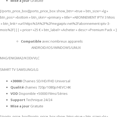
Mise a jour
Gratuite
[/porto_price_box][porto_price_box show_btn= »true » btn_size= »lg »
btn_pos= »bottom » btn_skin= »primary » title= »ABONNEMENT IPTV 3 Mois
» btn_link= »url:https%3A%2F%2Fmegaiptv.net%2Fabonnement-iptv-3-
mois%2F||| » price= »25 € » btn_label= »Acheter » desc= »Premium Pack « ]
Compatible
avec nombreux appareils
ANDROID/IOS/WINDOWS/LINUX
MAG/ENIGMA2/KODI/VLC
SMART TV SAMSUNG/LG
+30000
Chaines SD/HD/FHD Universal
Qualité
chaines 720p/1080p/HEVC/4K
VOD
Disponible +50000 Films/Séries
Support
Technique 24/24
Mise a jour
Gratuite
[/porto_price_box][porto_price_box show_btn= »true » btn_size= »lg »