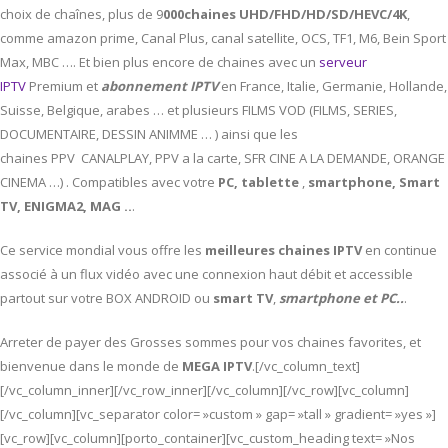
choix de chaînes, plus de 9
000chaines UHD/FHD/HD/SD/HEVC/4K
,
comme amazon prime, Canal Plus, canal satellite, OCS, TF1, M6, Bein Sport
Max, MBC …. Et bien plus encore de chaines avec un
serveur
IPTV
Premium et
abonnement IPTV
en France, Italie, Germanie, Hollande,
Suisse, Belgique, arabes … et plusieurs FILMS VOD (FILMS, SERIES,
DOCUMENTAIRE, DESSIN ANIMME … ) ainsi que les
chaines PPV CANALPLAY, PPV a la carte, SFR CINE A LA DEMANDE, ORANGE
CINEMA …) . Compatibles avec votre
PC,
tablette
,
smartphone, Smart
TV, ENIGMA2, MAG ..
.
Ce service mondial vous offre les
meilleures chaines IPTV
en continue
associé à un flux vidéo avec une connexion haut débit et accessible
partout sur votre BOX ANDROID ou
smart TV
,
smartphone et PC..
.
Arreter de payer des Grosses sommes pour vos chaines favorites, et
bienvenue dans le monde de
MEGA IPTV
.[/vc_column_text]
[/vc_column_inner][/vc_row_inner][/vc_column][/vc_row][vc_column]
[/vc_column][vc_separator color= »custom » gap= »tall » gradient= »yes »]
[vc_row][vc_column][porto_container][vc_custom_heading text= »Nos