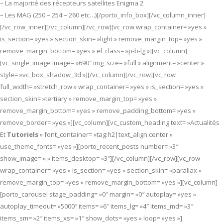
– La majorité des récepteurs satellites Enigma 2
– Les MAG (250 – 254 – 260 etc…)[/porto_info_box][/vc_column_inner]
[/vc_row_inner][/vc_column][/vc_row][vc_row wrap_container= »yes »
is_section= »yes » section_skin= »light » remove_margin_top= »yes »
remove_margin_bottom= »yes » el_class= »p-b-lg »][vc_column]
[vc_single_image image= »690″ img_size= »full » alignment= »center »
style= »vc_box_shadow_3d »][/vc_column][/vc_row][vc_row
full_width= »stretch_row » wrap_container= »yes » is_section= »yes »
section_skin= »tertiary » remove_margin_top= »yes »
remove_margin_bottom= »yes » remove_padding_bottom= »yes »
remove_border= »yes »][vc_column][vc_custom_heading text= »Actualités
Et
Tutoriels
» font_container= »tag:h2|text_align:center »
use_theme_fonts= »yes »][porto_recent_posts number= »3″
show_image= » » items_desktop= »3″][/vc_column][/vc_row][vc_row
wrap_container= »yes » is_section= »yes » section_skin= »parallax »
remove_margin_top= »yes » remove_margin_bottom= »yes »][vc_column]
[porto_carousel stage_padding= »0″ margin= »0″ autoplay= »yes »
autoplay_timeout= »5000″ items= »6″ items_lg= »4″ items_md= »3″
items_sm= »2″ items_xs= »1″ show_dots= »yes » loop= »yes »]