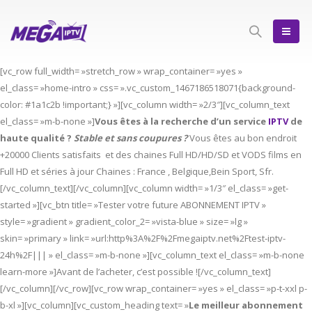
[vc_row full_width= »stretch_row » wrap_container= »yes »
el_class= »home-intro » css= ».vc_custom_1467186518071{background-
color: #1a1c2b !important;} »][vc_column width= »2/3″][vc_column_text
el_class= »m-b-none »]
Vous êtes à la recherche d’un service
IPTV
de
haute qualité ?
Stable et sans coupures ?
Vous êtes au bon endroit
+20000 Clients satisfaits et des chaines Full HD/HD/SD et VODS films en
Full HD et séries à jour Chaines : France , Belgique,Bein Sport, Sfr.
[/vc_column_text][/vc_column][vc_column width= »1/3″ el_class= »get-
started »][vc_btn title= »Tester votre future ABONNEMENT IPTV »
style= »gradient » gradient_color_2= »vista-blue » size= »lg »
skin= »primary » link= »url:http%3A%2F%2Fmegaiptv.net%2Ftest-iptv-
24h%2F||| » el_class= »m-b-none »][vc_column_text el_class= »m-b-none
learn-more »]Avant de l’acheter, c’est possible ![/vc_column_text]
[/vc_column][/vc_row][vc_row wrap_container= »yes » el_class= »p-t-xxl p-
b-xl »][vc_column][vc_custom_heading text= »
Le meilleur abonnement