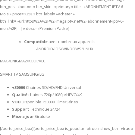
btn_pos= »bottom » btn_skin= »primary » title= »ABONNEMENT IPTV 6
Mois » price= »35€ » btn_label= »Acheter »
btn_link= »url:https%3A%2F%2Fmegaiptv.net%2Fabonnement-iptv-6-
mois%2F||| » desc= »Premium Pack »]
Compatible
avec nombreux appareils
ANDROID/IOS/WINDOWS/LINUX
MAG/ENIGMA2/KODI/VLC
SMART TV SAMSUNG/LG
+30000
Chaines SD/HD/FHD Universal
Qualité
chaines 720p/1080p/HEVC/4K
VOD
Disponible +50000 Films/Séries
Support
Technique 24/24
Mise a jour
Gratuite
[/porto_price_box][porto_price_box is_popular= »true » show_btn= »true »