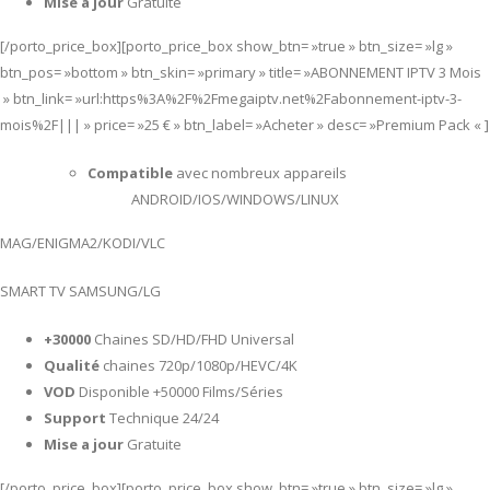
Mise a jour
Gratuite
[/porto_price_box][porto_price_box show_btn= »true » btn_size= »lg »
btn_pos= »bottom » btn_skin= »primary » title= »ABONNEMENT IPTV 3 Mois
» btn_link= »url:https%3A%2F%2Fmegaiptv.net%2Fabonnement-iptv-3-
mois%2F||| » price= »25 € » btn_label= »Acheter » desc= »Premium Pack « ]
Compatible
avec nombreux appareils
ANDROID/IOS/WINDOWS/LINUX
MAG/ENIGMA2/KODI/VLC
SMART TV SAMSUNG/LG
+30000
Chaines SD/HD/FHD Universal
Qualité
chaines 720p/1080p/HEVC/4K
VOD
Disponible +50000 Films/Séries
Support
Technique 24/24
Mise a jour
Gratuite
[/porto_price_box][porto_price_box show_btn= »true » btn_size= »lg »