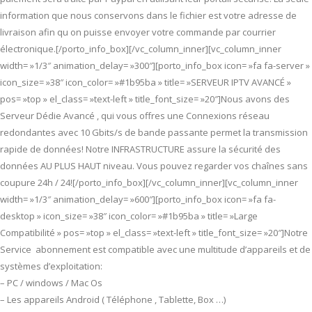
information que nous conservons dans le fichier est votre adresse de
livraison afin qu on puisse envoyer votre commande par courrier
électronique.[/porto_info_box][/vc_column_inner][vc_column_inner
width= »1/3″ animation_delay= »300″][porto_info_box icon= »fa fa-server »
icon_size= »38″ icon_color= »#1b95ba » title= »SERVEUR IPTV AVANCÉ »
pos= »top » el_class= »text-left » title_font_size= »20″]Nous avons des
Serveur Dédie Avancé , qui vous offres une Connexions réseau
redondantes avec 10 Gbits/s de bande passante permet la transmission
rapide de données! Notre INFRASTRUCTURE assure la sécurité des
données AU PLUS HAUT niveau. Vous pouvez regarder vos chaînes sans
coupure 24h / 24![/porto_info_box][/vc_column_inner][vc_column_inner
width= »1/3″ animation_delay= »600″][porto_info_box icon= »fa fa-
desktop » icon_size= »38″ icon_color= »#1b95ba » title= »Large
Compatibilité » pos= »top » el_class= »text-left » title_font_size= »20″]Notre
Service abonnement est compatible avec une multitude d’appareils et de
systèmes d’exploitation:
– PC / windows / Mac Os
– Les appareils Android ( Téléphone , Tablette, Box …)