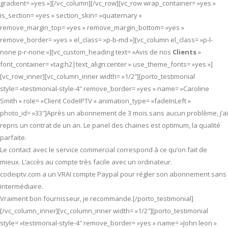
gradient= »yes »][/vc_column][/vc_row][vc_row wrap_container= »yes »
is_section= »yes » section_skin= »quaternary »
remove_margin_top= »yes » remove_margin_bottom= »yes »
remove_border= »yes » el_class= »p-b-md »][vc_column el_class= »p-l-
none p-r-none »][vc_custom_heading text= »Avis de nos
Clients
»
font_container= »tag:h2|text_align:center » use_theme_fonts= »yes »]
[vc_row_inner][vc_column_inner width= »1/2″][porto_testimonial
style= »testimonial-style-4″ remove_border= »yes » name= »Caroline
Smith » role= »Client CodeIPTV » animation_type= »fadeInLeft »
photo_id= »33″]Après un abonnement de 3 mois sans aucun problème, j’ai
repris un contrat de un an. Le panel des chaines est optimum, la qualité
parfaite.
Le contact avec le service commercial correspond à ce qu’on fait de
mieux. L’accès au compte très facile avec un ordinateur.
codeiptv.com a un VRAI compte Paypal pour régler son abonnement sans
intermédiaire.
Vraiment bon fournisseur, je recommande.[/porto_testimonial]
[/vc_column_inner][vc_column_inner width= »1/2″][porto_testimonial
style= »testimonial-style-4″ remove_border= »yes » name= »John leon »