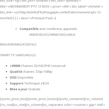
btn_size= »lg » btn_pos= »bottom » btn_skin= »primary »
title= »ABONNEMENT IPTV 12 MOIS » price= »45€ » btn_label= »Acheter »
btn_link= »url:https%3A%2F%2Fmegaiptv.net%2Fabonnement-iptv-12-
mois%2F||| » desc= »Premium Pack »]
Compatible
avec nombreux appareils
ANDROID/IOS/WINDOWS/LINUX
MAG/ENIGMA2/KODI/VLC
SMART TV SAMSUNG/LG
+30000
Chaines SD/HD/FHD Universal
Qualité
chaines 720p/1080p
VOD
Disponible
Support
Technique 24/24
Mise a jour
Gratuite
[/porto_price_box][/porto_price_boxes][/porto_container][/vc_column]
[/vc_row][vc_row][vc_column][vc_separator color= »custom » gap= »tall »