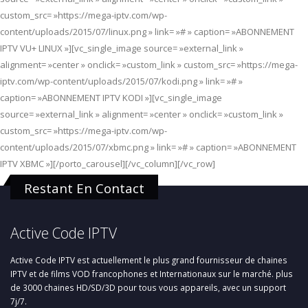
custom_src= »https://mega-iptv.com/wp-
content/uploads/2015/07/linux.png » link= »# » caption= »ABONNEMENT
IPTV VU+ LINUX »][vc_single_image source= »external_link »
alignment= »center » onclick= »custom_link » custom_src= »https://mega-
iptv.com/wp-content/uploads/2015/07/kodi.png » link= »# »
caption= »ABONNEMENT IPTV KODI »][vc_single_image
source= »external_link » alignment= »center » onclick= »custom_link »
custom_src= »https://mega-iptv.com/wp-
content/uploads/2015/07/xbmc.png » link= »# » caption= »ABONNEMENT
IPTV XBMC »][/porto_carousel][/vc_column][/vc_row]
Restant En Contact
Active Code IPTV
Active Code IPTV est actuellement le plus grand fournisseur de chaines
IPTV et de films VOD francophones et Internationaux sur le marché. plus
de 3000 chaines HD/SD/3D pour tous vous appareils, avec un support
7j/7.