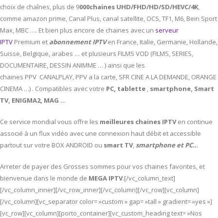
choix de chaînes, plus de 9
000chaines UHD/FHD/HD/SD/HEVC/4K
,
comme amazon prime, Canal Plus, canal satellite, OCS, TF1, M6, Bein Sport
Max, MBC …. Et bien plus encore de chaines avec un
serveur
IPTV
Premium et
abonnement IPTV
en France, Italie, Germanie, Hollande,
Suisse, Belgique, arabes … et plusieurs FILMS VOD (FILMS, SERIES,
DOCUMENTAIRE, DESSIN ANIMME … ) ainsi que les
chaines PPV CANALPLAY, PPV a la carte, SFR CINE A LA DEMANDE, ORANGE
CINEMA …) . Compatibles avec votre
PC,
tablette
,
smartphone, Smart
TV, ENIGMA2, MAG ..
.
Ce service mondial vous offre les
meilleures chaines IPTV
en continue
associé à un flux vidéo avec une connexion haut débit et accessible
partout sur votre BOX ANDROID ou
smart TV
,
smartphone et PC..
.
Arreter de payer des Grosses sommes pour vos chaines favorites, et
bienvenue dans le monde de
MEGA IPTV
.[/vc_column_text]
[/vc_column_inner][/vc_row_inner][/vc_column][/vc_row][vc_column]
[/vc_column][vc_separator color= »custom » gap= »tall » gradient= »yes »]
[vc_row][vc_column][porto_container][vc_custom_heading text= »Nos