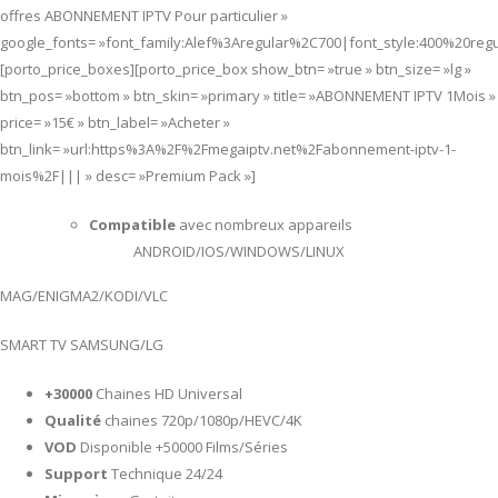
offres ABONNEMENT IPTV Pour particulier »
google_fonts= »font_family:Alef%3Aregular%2C700|font_style:400%20re
[porto_price_boxes][porto_price_box show_btn= »true » btn_size= »lg »
btn_pos= »bottom » btn_skin= »primary » title= »ABONNEMENT IPTV 1Mois »
price= »15€ » btn_label= »Acheter »
btn_link= »url:https%3A%2F%2Fmegaiptv.net%2Fabonnement-iptv-1-
mois%2F||| » desc= »Premium Pack »]
Compatible
avec nombreux appareils
ANDROID/IOS/WINDOWS/LINUX
MAG/ENIGMA2/KODI/VLC
SMART TV SAMSUNG/LG
+30000
Chaines HD Universal
Qualité
chaines 720p/1080p/HEVC/4K
VOD
Disponible +50000 Films/Séries
Support
Technique 24/24