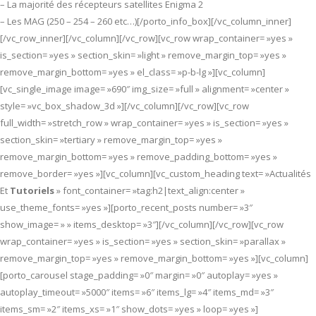
– La majorité des récepteurs satellites Enigma 2
– Les MAG (250 – 254 – 260 etc…)[/porto_info_box][/vc_column_inner]
[/vc_row_inner][/vc_column][/vc_row][vc_row wrap_container= »yes »
is_section= »yes » section_skin= »light » remove_margin_top= »yes »
remove_margin_bottom= »yes » el_class= »p-b-lg »][vc_column]
[vc_single_image image= »690″ img_size= »full » alignment= »center »
style= »vc_box_shadow_3d »][/vc_column][/vc_row][vc_row
full_width= »stretch_row » wrap_container= »yes » is_section= »yes »
section_skin= »tertiary » remove_margin_top= »yes »
remove_margin_bottom= »yes » remove_padding_bottom= »yes »
remove_border= »yes »][vc_column][vc_custom_heading text= »Actualités
Et
Tutoriels
» font_container= »tag:h2|text_align:center »
use_theme_fonts= »yes »][porto_recent_posts number= »3″
show_image= » » items_desktop= »3″][/vc_column][/vc_row][vc_row
wrap_container= »yes » is_section= »yes » section_skin= »parallax »
remove_margin_top= »yes » remove_margin_bottom= »yes »][vc_column]
[porto_carousel stage_padding= »0″ margin= »0″ autoplay= »yes »
autoplay_timeout= »5000″ items= »6″ items_lg= »4″ items_md= »3″
items_sm= »2″ items_xs= »1″ show_dots= »yes » loop= »yes »]