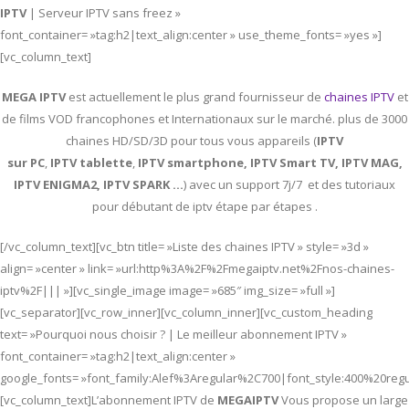
IPTV
| Serveur IPTV sans freez »
font_container= »tag:h2|text_align:center » use_theme_fonts= »yes »]
[vc_column_text]
MEGA IPTV
est actuellement le plus grand fournisseur de
chaines IPTV
et
de films VOD francophones et Internationaux sur le marché. plus de 3000
chaines HD/SD/3D pour tous vous appareils (
IPTV
sur PC
,
IPTV
tablette
,
IPTV
smartphone, IPTV Smart TV, IPTV MAG,
IPTV ENIGMA2, IPTV SPARK …
) avec un support 7j/7 et des tutoriaux
pour débutant de iptv étape par étapes .
[/vc_column_text][vc_btn title= »Liste des chaines IPTV » style= »3d »
align= »center » link= »url:http%3A%2F%2Fmegaiptv.net%2Fnos-chaines-
iptv%2F||| »][vc_single_image image= »685″ img_size= »full »]
[vc_separator][vc_row_inner][vc_column_inner][vc_custom_heading
text= »Pourquoi nous choisir ? | Le meilleur abonnement IPTV »
font_container= »tag:h2|text_align:center »
google_fonts= »font_family:Alef%3Aregular%2C700|font_style:400%20re
[vc_column_text]L’abonnement IPTV de
MEGAIPTV
Vous propose un large