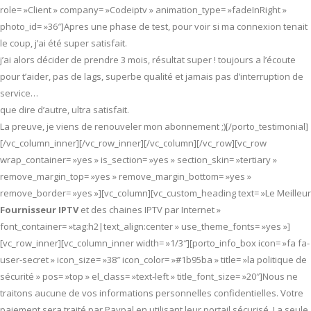
role= »Client » company= »Codeiptv » animation_type= »fadeInRight »
photo_id= »36″]Apres une phase de test, pour voir si ma connexion tenait
le coup, j’ai été super satisfait.
j’ai alors décider de prendre 3 mois, résultat super ! toujours a l’écoute
pour t’aider, pas de lags, superbe qualité et jamais pas d’interruption de
service…
que dire d’autre, ultra satisfait.
La preuve, je viens de renouveler mon abonnement ;)[/porto_testimonial]
[/vc_column_inner][/vc_row_inner][/vc_column][/vc_row][vc_row
wrap_container= »yes » is_section= »yes » section_skin= »tertiary »
remove_margin_top= »yes » remove_margin_bottom= »yes »
remove_border= »yes »][vc_column][vc_custom_heading text= »Le Meilleur
Fournisseur IPTV
et des chaines IPTV par Internet »
font_container= »tag:h2|text_align:center » use_theme_fonts= »yes »]
[vc_row_inner][vc_column_inner width= »1/3″][porto_info_box icon= »fa fa-
user-secret » icon_size= »38″ icon_color= »#1b95ba » title= »la politique de
sécurité » pos= »top » el_class= »text-left » title_font_size= »20″]Nous ne
traitons aucune de vos informations personnelles confidentielles. Votre
paiement sera traité par Paypal en utilisant leur portail sécurisé. La seule