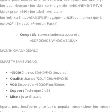
btn_pos= »bottom » btn_skin= »primary » title= »ABONNEMENT IPTV 6
Mois » price= »35€ » btn_label= »Acheter »
btn_link= »url:https%3A%2F%2Fmegaiptv.net%2Fabonnement-iptv-6-
mois%2F||| » desc= »Premium Pack »]
Compatible
avec nombreux appareils
ANDROID/IOS/WINDOWS/LINUX
MAG/ENIGMA2/KODI/VLC
SMART TV SAMSUNG/LG
+30000
Chaines SD/HD/FHD Universal
Qualité
chaines 720p/1080p/HEVC/4K
VOD
Disponible +50000 Films/Séries
Support
Technique 24/24
Mise a jour
Gratuite
[/porto_price_box][porto_price_box is_popular= »true » show_btn= »true »