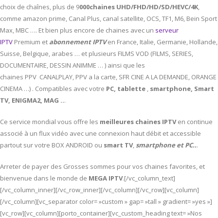
choix de chaînes, plus de 9
000chaines UHD/FHD/HD/SD/HEVC/4K
,
comme amazon prime, Canal Plus, canal satellite, OCS, TF1, M6, Bein Sport
Max, MBC …. Et bien plus encore de chaines avec un
serveur
IPTV
Premium et
abonnement IPTV
en France, Italie, Germanie, Hollande,
Suisse, Belgique, arabes … et plusieurs FILMS VOD (FILMS, SERIES,
DOCUMENTAIRE, DESSIN ANIMME … ) ainsi que les
chaines PPV CANALPLAY, PPV a la carte, SFR CINE A LA DEMANDE, ORANGE
CINEMA …) . Compatibles avec votre
PC,
tablette
,
smartphone, Smart
TV, ENIGMA2, MAG ..
.
Ce service mondial vous offre les
meilleures chaines IPTV
en continue
associé à un flux vidéo avec une connexion haut débit et accessible
partout sur votre BOX ANDROID ou
smart TV
,
smartphone et PC..
.
Arreter de payer des Grosses sommes pour vos chaines favorites, et
bienvenue dans le monde de
MEGA IPTV
.[/vc_column_text]
[/vc_column_inner][/vc_row_inner][/vc_column][/vc_row][vc_column]
[/vc_column][vc_separator color= »custom » gap= »tall » gradient= »yes »]
[vc_row][vc_column][porto_container][vc_custom_heading text= »Nos