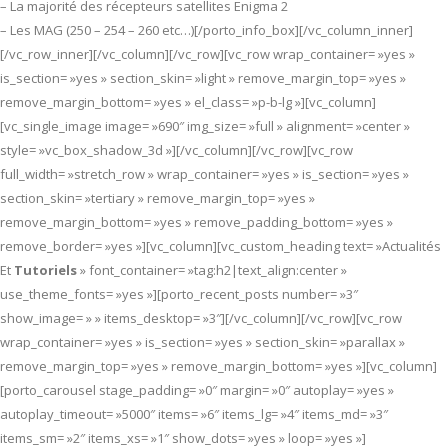
– La majorité des récepteurs satellites Enigma 2
– Les MAG (250 – 254 – 260 etc…)[/porto_info_box][/vc_column_inner]
[/vc_row_inner][/vc_column][/vc_row][vc_row wrap_container= »yes »
is_section= »yes » section_skin= »light » remove_margin_top= »yes »
remove_margin_bottom= »yes » el_class= »p-b-lg »][vc_column]
[vc_single_image image= »690″ img_size= »full » alignment= »center »
style= »vc_box_shadow_3d »][/vc_column][/vc_row][vc_row
full_width= »stretch_row » wrap_container= »yes » is_section= »yes »
section_skin= »tertiary » remove_margin_top= »yes »
remove_margin_bottom= »yes » remove_padding_bottom= »yes »
remove_border= »yes »][vc_column][vc_custom_heading text= »Actualités
Et
Tutoriels
» font_container= »tag:h2|text_align:center »
use_theme_fonts= »yes »][porto_recent_posts number= »3″
show_image= » » items_desktop= »3″][/vc_column][/vc_row][vc_row
wrap_container= »yes » is_section= »yes » section_skin= »parallax »
remove_margin_top= »yes » remove_margin_bottom= »yes »][vc_column]
[porto_carousel stage_padding= »0″ margin= »0″ autoplay= »yes »
autoplay_timeout= »5000″ items= »6″ items_lg= »4″ items_md= »3″
items_sm= »2″ items_xs= »1″ show_dots= »yes » loop= »yes »]