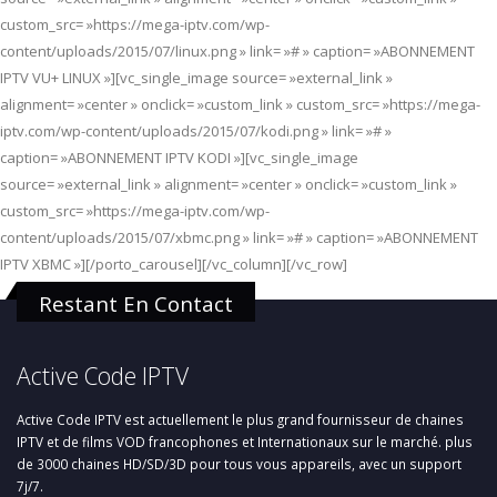
custom_src= »https://mega-iptv.com/wp-
content/uploads/2015/07/linux.png » link= »# » caption= »ABONNEMENT
IPTV VU+ LINUX »][vc_single_image source= »external_link »
alignment= »center » onclick= »custom_link » custom_src= »https://mega-
iptv.com/wp-content/uploads/2015/07/kodi.png » link= »# »
caption= »ABONNEMENT IPTV KODI »][vc_single_image
source= »external_link » alignment= »center » onclick= »custom_link »
custom_src= »https://mega-iptv.com/wp-
content/uploads/2015/07/xbmc.png » link= »# » caption= »ABONNEMENT
IPTV XBMC »][/porto_carousel][/vc_column][/vc_row]
Restant En Contact
Active Code IPTV
Active Code IPTV est actuellement le plus grand fournisseur de chaines
IPTV et de films VOD francophones et Internationaux sur le marché. plus
de 3000 chaines HD/SD/3D pour tous vous appareils, avec un support
7j/7.