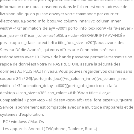
information que nous conservons dans le fichier est votre adresse de
livraison afin qu on puisse envoyer votre commande par courrier
électronique.[/porto_info_box][/vc_column_inner][vc_column_inner
width= »1/3″ animation_delay= »300″][porto_info_box icon= »fa fa-server »
icon_size= »38″ icon_color= »#1b95ba » title= »SERVEUR IPTV AVANCÉ »
pos= »top » el_class= »text-left » title_font_size= »20″]Nous avons des
Serveur Dédie Avancé , qui vous offres une Connexions réseau
redondantes avec 10 Gbits/s de bande passante permet la transmission
rapide de données! Notre INFRASTRUCTURE assure la sécurité des
données AU PLUS HAUT niveau. Vous pouvez regarder vos chaînes sans
coupure 24h / 24![/porto_info_box][/vc_column_inner][vc_column_inner
width= »1/3″ animation_delay= »600″][porto_info_box icon= »fa fa-
desktop » icon_size= »38″ icon_color= »#1b95ba » title= »Large
Compatibilité » pos= »top » el_class= »text-left » title_font_size= »20″]Notre
Service abonnement est compatible avec une multitude d’appareils et de
systèmes d’exploitation:
– PC / windows / Mac Os
– Les appareils Android ( Téléphone , Tablette, Box …)