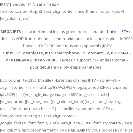
IPTV
| Serveur IPTV sans freez »
font_container= »tag:h2|text_align:center » use_theme_fonts= »yes »]
[vc_column_text]
MEGA IPTV
est actuellement le plus grand fournisseur de
chaines IPTV
et
de films VOD francophones et Internationaux sur le marché. plus de 3000
chaines HD/SD/3D pour tous vous appareils (
IPTV
sur PC
,
IPTV
tablette
,
IPTV
smartphone, IPTV Smart TV, IPTV MAG,
IPTV ENIGMA2, IPTV SPARK …
) avec un support 7j/7 et des tutoriaux
pour débutant de iptv étape par étapes .
[/vc_column_text][vc_btn title= »Liste des chaines IPTV » style= »3d »
align= »center » link= »url:http%3A%2F%2Fmegaiptv.net%2Fnos-chaines-
iptv%2F||| »][vc_single_image image= »685″ img_size= »full »]
[vc_separator][vc_row_inner][vc_column_inner][vc_custom_heading
text= »Pourquoi nous choisir ? | Le meilleur abonnement IPTV »
font_container= »tag:h2|text_align:center »
google_fonts= »font_family:Alef%3Aregular%2C700|font_style:400%20re
[vc_column_text]L’abonnement IPTV de
MEGAIPTV
Vous propose un large