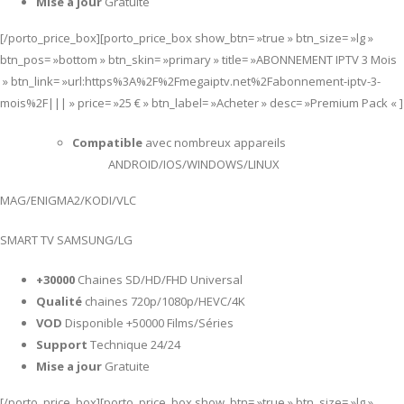
Mise a jour
Gratuite
[/porto_price_box][porto_price_box show_btn= »true » btn_size= »lg »
btn_pos= »bottom » btn_skin= »primary » title= »ABONNEMENT IPTV 3 Mois
» btn_link= »url:https%3A%2F%2Fmegaiptv.net%2Fabonnement-iptv-3-
mois%2F||| » price= »25 € » btn_label= »Acheter » desc= »Premium Pack « ]
Compatible
avec nombreux appareils
ANDROID/IOS/WINDOWS/LINUX
MAG/ENIGMA2/KODI/VLC
SMART TV SAMSUNG/LG
+30000
Chaines SD/HD/FHD Universal
Qualité
chaines 720p/1080p/HEVC/4K
VOD
Disponible +50000 Films/Séries
Support
Technique 24/24
Mise a jour
Gratuite
[/porto_price_box][porto_price_box show_btn= »true » btn_size= »lg »