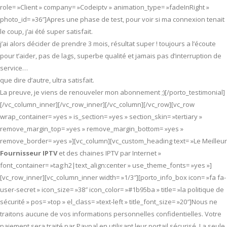
role= »Client » company= »Codeiptv » animation_type= »fadeInRight »
photo_id= »36″]Apres une phase de test, pour voir si ma connexion tenait
le coup, j’ai été super satisfait.
j’ai alors décider de prendre 3 mois, résultat super ! toujours a l’écoute
pour t’aider, pas de lags, superbe qualité et jamais pas d’interruption de
service…
que dire d’autre, ultra satisfait.
La preuve, je viens de renouveler mon abonnement ;)[/porto_testimonial]
[/vc_column_inner][/vc_row_inner][/vc_column][/vc_row][vc_row
wrap_container= »yes » is_section= »yes » section_skin= »tertiary »
remove_margin_top= »yes » remove_margin_bottom= »yes »
remove_border= »yes »][vc_column][vc_custom_heading text= »Le Meilleur
Fournisseur IPTV
et des chaines IPTV par Internet »
font_container= »tag:h2|text_align:center » use_theme_fonts= »yes »]
[vc_row_inner][vc_column_inner width= »1/3″][porto_info_box icon= »fa fa-
user-secret » icon_size= »38″ icon_color= »#1b95ba » title= »la politique de
sécurité » pos= »top » el_class= »text-left » title_font_size= »20″]Nous ne
traitons aucune de vos informations personnelles confidentielles. Votre
paiement sera traité par Paypal en utilisant leur portail sécurisé. La seule