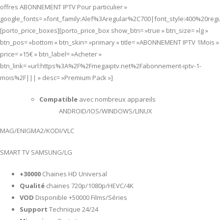
offres ABONNEMENT IPTV Pour particulier »
google_fonts= »font_family:Alef%3Aregular%2C700|font_style:400%20re
[porto_price_boxes][porto_price_box show_btn= »true » btn_size= »lg »
btn_pos= »bottom » btn_skin= »primary » title= »ABONNEMENT IPTV 1Mois »
price= »15€ » btn_label= »Acheter »
btn_link= »url:https%3A%2F%2Fmegaiptv.net%2Fabonnement-iptv-1-
mois%2F||| » desc= »Premium Pack »]
Compatible
avec nombreux appareils
ANDROID/IOS/WINDOWS/LINUX
MAG/ENIGMA2/KODI/VLC
SMART TV SAMSUNG/LG
+30000
Chaines HD Universal
Qualité
chaines 720p/1080p/HEVC/4K
VOD
Disponible +50000 Films/Séries
Support
Technique 24/24