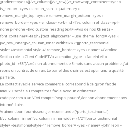
gradient= »yes »][/vc_column][/vc_row][vc_row wrap_container= »yes »
is_section= »yes » section_skin= »quaternary »
remove_margin_top= »yes » remove_margin_bottom= »yes »
remove_border= »yes » el_class= »p-b-md »][vc_column el_class= »p-l-
none p-r-none »][vc_custom_heading text= »Avis de nos
Clients
»
font_container= »tag:h2|text_align:center » use_theme_fonts= »yes »]
[vc_row_inner][vc_column_inner width= »1/2″][porto_testimonial
style= »testimonial-style-4″ remove_border= »yes » name= »Caroline
Smith » role= »Client CodeIPTV » animation_type= »fadeInLeft »
photo_id= »33″]Après un abonnement de 3 mois sans aucun problème, j’ai
repris un contrat de un an. Le panel des chaines est optimum, la qualité
parfaite.
Le contact avec le service commercial correspond à ce qu’on fait de
mieux. L’accès au compte très facile avec un ordinateur.
codeiptv.com a un VRAI compte Paypal pour régler son abonnement sans
intermédiaire.
Vraiment bon fournisseur, je recommande.[/porto_testimonial]
[/vc_column_inner][vc_column_inner width= »1/2″][porto_testimonial
style= »testimonial-style-4″ remove_border= »yes » name= »John leon »