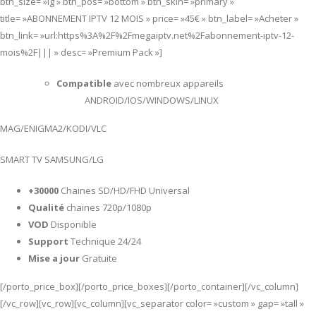
btn_size= »lg » btn_pos= »bottom » btn_skin= »primary »
title= »ABONNEMENT IPTV 12 MOIS » price= »45€ » btn_label= »Acheter »
btn_link= »url:https%3A%2F%2Fmegaiptv.net%2Fabonnement-iptv-12-
mois%2F||| » desc= »Premium Pack »]
Compatible
avec nombreux appareils
ANDROID/IOS/WINDOWS/LINUX
MAG/ENIGMA2/KODI/VLC
SMART TV SAMSUNG/LG
+30000
Chaines SD/HD/FHD Universal
Qualité
chaines 720p/1080p
VOD
Disponible
Support
Technique 24/24
Mise a jour
Gratuite
[/porto_price_box][/porto_price_boxes][/porto_container][/vc_column]
[/vc_row][vc_row][vc_column][vc_separator color= »custom » gap= »tall »