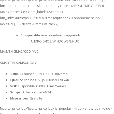
btn_pos= »bottom » btn_skin= »primary » title= »ABONNEMENT IPTV 6
Mois » price= »35€ » btn_label= »Acheter »
btn_link= »url:https%3A%2F%2Fmegaiptv.net%2Fabonnement-iptv-6-
mois%2F||| » desc= »Premium Pack »]
Compatible
avec nombreux appareils
ANDROID/IOS/WINDOWS/LINUX
MAG/ENIGMA2/KODI/VLC
SMART TV SAMSUNG/LG
+30000
Chaines SD/HD/FHD Universal
Qualité
chaines 720p/1080p/HEVC/4K
VOD
Disponible +50000 Films/Séries
Support
Technique 24/24
Mise a jour
Gratuite
[/porto_price_box][porto_price_box is_popular= »true » show_btn= »true »