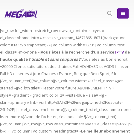
[vc_row full_width= »stretch_row » wrap_container= »yes »
el_class= »home-intro » css= ».vc_custom_1467186518071{background-
color: #1a1c2b !important;} »][vc_column width= »2/3″][vc_column_text
el_class= »m-b-none »]
Vous êtes à la recherche d’un service
IPTV
de
haute qualité ?
Stable et sans coupures ?
Vous êtes au bon endroit
+20000 Clients satisfaits et des chaines Full HD/HD/SD et VODS films en
Full HD et séries à jour Chaines : France , Belgique,Bein Sport, Sfr.
[/vc_column_text][/vc_column][vc_column width= »1/3″ el_class= »get-
started »][vc_btn title= »Tester votre future ABONNEMENT IPTV »
style= »gradient » gradient_color_2= »vista-blue » size= »lg »
skin= »primary » link= »url:http%3A%2F%2Fmegaiptv.net%2Ftest-iptv-
24h%2F||| » el_class= »m-b-none »][vc_column_text el_class= »m-b-none
learn-more »]Avant de l’acheter, c’est possible ![/vc_column_text]
[/vc_column][/vc_row][vc_row wrap_container= »yes » el_class= »p-t-xxl p-
b-xl »][vc_column][vc_custom_heading text= »
Le meilleur abonnement