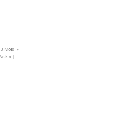
 3 Mois »
ack « ]