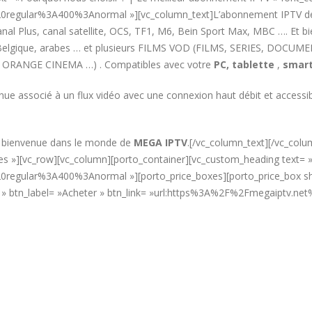
%20regular%3A400%3Anormal »][vc_column_text]L’abonnement IPTV 
l Plus, canal satellite, OCS, TF1, M6, Bein Sport Max, MBC …. Et b
e, Belgique, arabes … et plusieurs FILMS VOD (FILMS, SERIES, DOCUM
 ORANGE CINEMA …) . Compatibles avec votre
PC,
tablette
,
smart
nue associé à un flux vidéo avec une connexion haut débit et acces
t bienvenue dans le monde de
MEGA IPTV
.[/vc_column_text][/vc_col
»yes »][vc_row][vc_column][porto_container][vc_custom_heading text
0regular%3A400%3Anormal »][porto_price_boxes][porto_price_box sho
€ » btn_label= »Acheter » btn_link= »url:https%3A%2F%2Fmegaiptv.