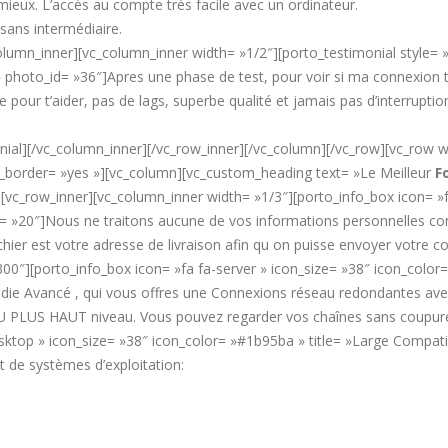
mieux. L’accès au compte très facile avec un ordinateur.
ans intermédiaire.
lumn_inner][vc_column_inner width= »1/2″][porto_testimonial style= 
hoto_id= »36″]Apres une phase de test, pour voir si ma connexion tenai
te pour t’aider, pas de lags, superbe qualité et jamais pas d’interrupti
al][/vc_column_inner][/vc_row_inner][/vc_column][/vc_row][vc_row wra
order= »yes »][vc_column][vc_custom_heading text= »Le Meilleur
F
[vc_row_inner][vc_column_inner width= »1/3″][porto_info_box icon= »fa
ize= »20″]Nous ne traitons aucune de vos informations personnelles conf
chier est votre adresse de livraison afin qu on puisse envoyer votre 
300″][porto_info_box icon= »fa fa-server » icon_size= »38″ icon_col
 Dédie Avancé , qui vous offres une Connexions réseau redondantes av
PLUS HAUT niveau. Vous pouvez regarder vos chaînes sans coupure 2
top » icon_size= »38″ icon_color= »#1b95ba » title= »Large Compatibili
 de systèmes d’exploitation: