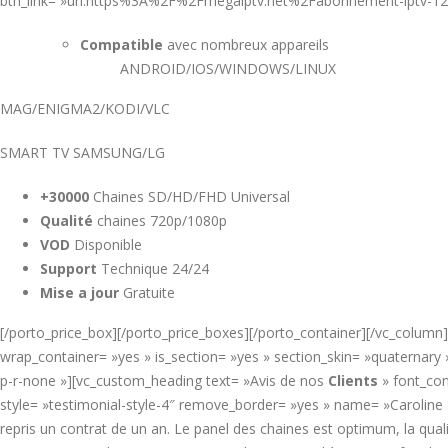
btn_link= »url:https%3A%2F%2Fmegaiptv.net%2Fabonnement-iptv-1
Compatible
avec nombreux appareils
ANDROID/IOS/WINDOWS/LINUX
MAG/ENIGMA2/KODI/VLC
SMART TV SAMSUNG/LG
+30000
Chaines SD/HD/FHD Universal
Qualité
chaines 720p/1080p
VOD
Disponible
Support
Technique 24/24
Mise a jour
Gratuite
[/porto_price_box][/porto_price_boxes][/porto_container][/vc_column
wrap_container= »yes » is_section= »yes » section_skin= »quaternar
p-r-none »][vc_custom_heading text= »Avis de nos
Clients
» font_con
style= »testimonial-style-4″ remove_border= »yes » name= »Caroline
repris un contrat de un an. Le panel des chaines est optimum, la quali