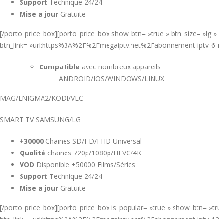
Support
Technique 24/24
Mise a jour
Gratuite
[/porto_price_box][porto_price_box show_btn= »true » btn_size= »lg 
btn_link= »url:https%3A%2F%2Fmegaiptv.net%2Fabonnement-iptv-6
Compatible
avec nombreux appareils
ANDROID/IOS/WINDOWS/LINUX
MAG/ENIGMA2/KODI/VLC
SMART TV SAMSUNG/LG
+30000
Chaines SD/HD/FHD Universal
Qualité
chaines 720p/1080p/HEVC/4K
VOD
Disponible +50000 Films/Séries
Support
Technique 24/24
Mise a jour
Gratuite
[/porto_price_box][porto_price_box is_popular= »true » show_btn= »t