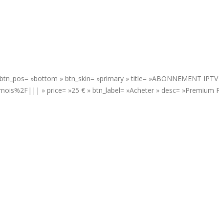
 » btn_pos= »bottom » btn_skin= »primary » title= »ABONNEMENT IPTV
is%2F||| » price= »25 € » btn_label= »Acheter » desc= »Premium P