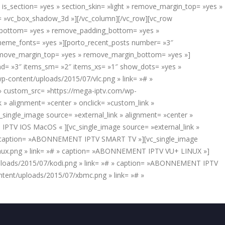
is_section= »yes » section_skin= »light » remove_margin_top= »yes »
e= »vc_box_shadow_3d »][/vc_column][/vc_row][vc_row
in_bottom= »yes » remove_padding_bottom= »yes »
_theme_fonts= »yes »][porto_recent_posts number= »3″
 remove_margin_top= »yes » remove_margin_bottom= »yes »]
md= »3″ items_sm= »2″ items_xs= »1″ show_dots= »yes »
wp-content/uploads/2015/07/vlc.png » link= »# »
» custom_src= »https://mega-iptv.com/wp-
 alignment= »center » onclick= »custom_link »
ngle_image source= »external_link » alignment= »center »
IPTV IOS MacOS « ][vc_single_image source= »external_link »
# » caption= »ABONNEMENT IPTV SMART TV »][vc_single_image
/linux.png » link= »# » caption= »ABONNEMENT IPTV VU+ LINUX »]
/uploads/2015/07/kodi.png » link= »# » caption= »ABONNEMENT IPTV
ntent/uploads/2015/07/xbmc.png » link= »# »