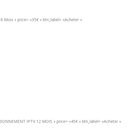
 Mois » price= »35€ » btn_label= »Acheter »
= »ABONNEMENT IPTV 12 MOIS » price= »45€ » btn_label= »Acheter »