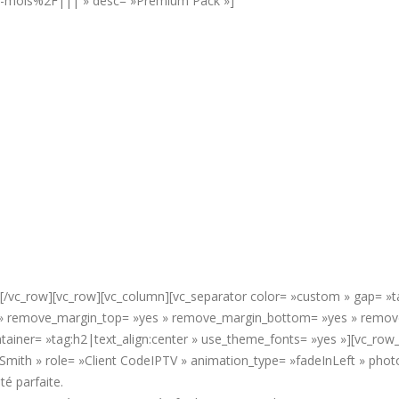
2-mois%2F||| » desc= »Premium Pack »]
][/vc_row][vc_row][vc_column][vc_separator color= »custom » gap= »ta
y » remove_margin_top= »yes » remove_margin_bottom= »yes » remove_
tainer= »tag:h2|text_align:center » use_theme_fonts= »yes »][vc_row_
 Smith » role= »Client CodeIPTV » animation_type= »fadeInLeft » pho
té parfaite.