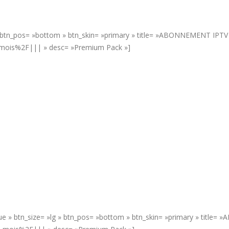
» btn_pos= »bottom » btn_skin= »primary » title= »ABONNEMENT IPTV 6
-mois%2F||| » desc= »Premium Pack »]
rue » btn_size= »lg » btn_pos= »bottom » btn_skin= »primary » title