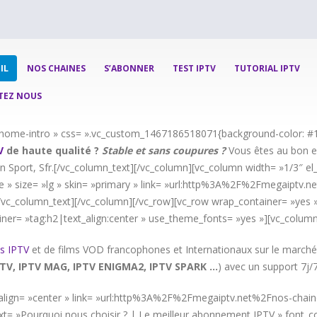
IL
NOS CHAINES
S’ABONNER
TEST IPTV
TUTORIAL IPTV
TEZ NOUS
= »home-intro » css= ».vc_custom_1467186518071{background-color: #1
V
de haute qualité ?
Stable et sans coupures ?
Vous êtes au bon en
n Sport, Sfr.[/vc_column_text][/vc_column][vc_column width= »1/3″ el_c
 » size= »lg » skin= »primary » link= »url:http%3A%2F%2Fmegaiptv.n
![/vc_column_text][/vc_column][/vc_row][vc_row wrap_container= »yes »
iner= »tag:h2|text_align:center » use_theme_fonts= »yes »][vc_column
s IPTV
et de films VOD francophones et Internationaux sur le marché
TV, IPTV MAG, IPTV ENIGMA2, IPTV SPARK …
) avec un support 7j/
d » align= »center » link= »url:http%3A%2F%2Fmegaiptv.net%2Fnos-chai
t= »Pourquoi nous choisir ? | Le meilleur abonnement IPTV » font_con