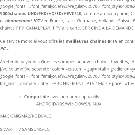
google_fonts= »font_family:Alef%3Aregular%2C700|font_style:400
9
000chaines UHD/FHD/HD/SD/HEVC/4K
, comme amazon prime, Cana
et
abonnement IPTV
en France, Italie, Germanie, Hollande, Suiss
chaines PPV CANALPLAY, PPV a la carte, SFR CINE A LA DEMANDE,
Ce service mondial vous offre les
meilleures chaines IPTV
en conti
PC..
.
Arreter de payer des Grosses sommes pour vos chaines favorites, e
[/vc_column][vc_separator color= »custom » gap= »tall » gradient= 
google_fonts= »font_family:Alef%3Aregular%2C700|font_style:400%2
btn_skin= »primary » title= »ABONNEMENT IPTV 1Mois » price= »15
Compatible
avec nombreux appareils
ANDROID/IOS/WINDOWS/LINUX
MAG/ENIGMA2/KODI/VLC
SMART TV SAMSUNG/LG