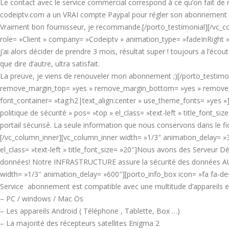
Le contact avec le service commercial correspond à ce qu’on fait de 
codeiptv.com a un VRAI compte Paypal pour régler son abonnement s
Vraiment bon fournisseur, je recommande.[/porto_testimonial][/vc_co
role= »Client » company= »Codeiptv » animation_type= »fadeInRight » p
j’ai alors décider de prendre 3 mois, résultat super ! toujours a l’écou
que dire d’autre, ultra satisfait.
La preuve, je viens de renouveler mon abonnement ;)[/porto_testimoni
remove_margin_top= »yes » remove_margin_bottom= »yes » remove_b
font_container= »tag:h2|text_align:center » use_theme_fonts= »yes »]
politique de sécurité » pos= »top » el_class= »text-left » title_font_s
portail sécurisé. La seule information que nous conservons dans le fi
[/vc_column_inner][vc_column_inner width= »1/3″ animation_delay= »
el_class= »text-left » title_font_size= »20″]Nous avons des Serveur
données! Notre INFRASTRUCTURE assure la sécurité des données AU 
width= »1/3″ animation_delay= »600″][porto_info_box icon= »fa fa-desk
Service abonnement est compatible avec une multitude d’appareils et
– PC / windows / Mac Os
– Les appareils Android ( Téléphone , Tablette, Box …)
– La majorité des récepteurs satellites Enigma 2