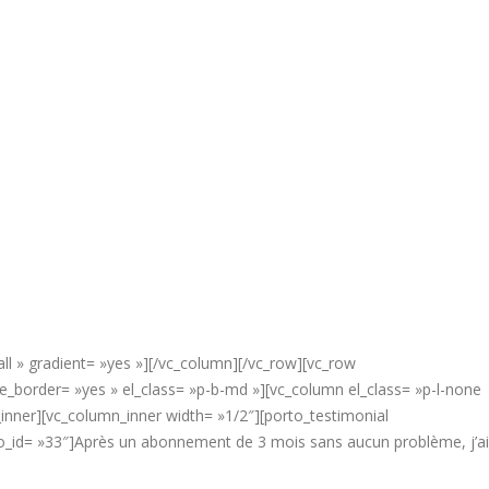
ll » gradient= »yes »][/vc_column][/vc_row][vc_row
border= »yes » el_class= »p-b-md »][vc_column el_class= »p-l-none
inner][vc_column_inner width= »1/2″][porto_testimonial
to_id= »33″]Après un abonnement de 3 mois sans aucun problème, j’ai