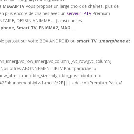
de
MEGAIPTV
Vous propose un large choix de chaînes, plus de
ien plus encore de chaines avec un
serveur IPTV
Premium
ENTAIRE, DESSIN ANIMME … ) ainsi que les
phone, Smart TV, ENIGMA2, MAG ..
.
sible partout sur votre BOX ANDROID ou
smart TV
,
smartphone et
umn_inner][/vc_row_inner][/vc_column][/vc_row][vc_column]
= »Nos offres ABONNEMENT IPTV Pour particulier »
w_btn= »true » btn_size= »lg » btn_pos= »bottom »
net%2Fabonnement-iptv-1-mois%2F||| » desc= »Premium Pack »]