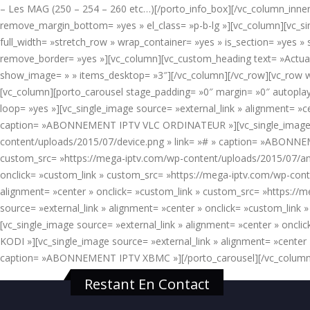
– Les MAG (250 – 254 – 260 etc…)[/porto_info_box][/vc_column_inner]
remove_margin_bottom= »yes » el_class= »p-b-lg »][vc_column][vc_si
full_width= »stretch_row » wrap_container= »yes » is_section= »yes
remove_border= »yes »][vc_column][vc_custom_heading text= »Actual
show_image= » » items_desktop= »3″][/vc_column][/vc_row][vc_row w
[vc_column][porto_carousel stage_padding= »0″ margin= »0″ autopla
loop= »yes »][vc_single_image source= »external_link » alignment= »
caption= »ABONNEMENT IPTV VLC ORDINATEUR »][vc_single_image sour
content/uploads/2015/07/device.png » link= »# » caption= »ABONNEM
custom_src= »https://mega-iptv.com/wp-content/uploads/2015/07/an
onclick= »custom_link » custom_src= »https://mega-iptv.com/wp-con
alignment= »center » onclick= »custom_link » custom_src= »https:
source= »external_link » alignment= »center » onclick= »custom_li
[vc_single_image source= »external_link » alignment= »center » onc
KODI »][vc_single_image source= »external_link » alignment= »center
caption= »ABONNEMENT IPTV XBMC »][/porto_carousel][/vc_column
Restant En Contact