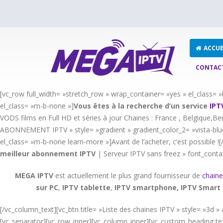
ACCUE
CONTAC
[vc_row full_width= »stretch_row » wrap_container= »yes » el_class
el_class= »m-b-none »]
Vous êtes à la recherche d’un service
IPT
VODS films en Full HD et séries à jour Chaines : France , Belgique,Bei
ABONNEMENT IPTV » style= »gradient » gradient_color_2= »vista-blue
el_class= »m-b-none learn-more »]Avant de l’acheter, c’est possible 
meilleur abonnement IPTV
| Serveur IPTV sans freez » font_conta
MEGA IPTV
est actuellement le plus grand fournisseur de
chaine
sur PC
,
IPTV
tablette
,
IPTV
smartphone, IPTV Smart 
[/vc_column_text][vc_btn title= »Liste des chaines IPTV » style= »3
[vc_separator][vc_row_inner][vc_column_inner][vc_custom_heading tex