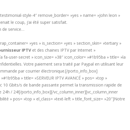
»testimonial-style-4″ remove_border= »yes » name= »John leon »
t le coup, j’ai été super satisfait.
on de service…
p_container= »yes » is_section= »yes » section_skin= »tertiary »
ournisseur IPTV
et des chaines IPTV par Internet »
 fa-user-secret » icon_size= »38″ icon_color= »#1b95ba » title= »la
identielles. Votre paiement sera traité par Paypal en utilisant leur
commande par courrier électronique.[/porto_info_box]
or= »#1b95ba » title= »SERVEUR IPTV AVANCÉ » pos= »top »
ec 10 Gbits/s de bande passante permet la transmission rapide de
4h / 24![/porto_info_box][/vc_column_inner][vc_column_inner
té » pos= »top » el_class= »text-left » title_font_size= »20″]Notre