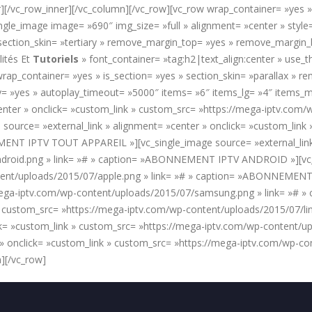
[/vc_row_inner][/vc_column][/vc_row][vc_row wrap_container= »yes » 
ngle_image image= »690″ img_size= »full » alignment= »center » styl
 » section_skin= »tertiary » remove_margin_top= »yes » remove_marg
ités Et
Tutoriels
» font_container= »tag:h2|text_align:center » use
rap_container= »yes » is_section= »yes » section_skin= »parallax »
y= »yes » autoplay_timeout= »5000″ items= »6″ items_lg= »4″ items_
center » onclick= »custom_link » custom_src= »https://mega-iptv.com/
ce= »external_link » alignment= »center » onclick= »custom_link 
ENT IPTV TOUT APPAREIL »][vc_single_image source= »external_link »
droid.png » link= »# » caption= »ABONNEMENT IPTV ANDROID »][vc_si
tent/uploads/2015/07/apple.png » link= »# » caption= »ABONNEMENT 
//mega-iptv.com/wp-content/uploads/2015/07/samsung.png » link= »
nk » custom_src= »https://mega-iptv.com/wp-content/uploads/2015/07
lick= »custom_link » custom_src= »https://mega-iptv.com/wp-content
 » onclick= »custom_link » custom_src= »https://mega-iptv.com/wp-co
][/vc_row]