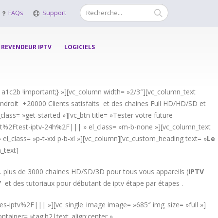
FAQs
Support
REVENDEUR IPTV
LOGICIELS
a1c2b !important;} »][vc_column width= »2/3″][vc_column_text
droit +20000 Clients satisfaits et des chaines Full HD/HD/SD et
lass= »get-started »][vc_btn title= »Tester votre future
et%2Ftest-iptv-24h%2F||| » el_class= »m-b-none »][vc_column_text
 el_class= »p-t-xxl p-b-xl »][vc_column][vc_custom_heading text= »
Le
_text]
. plus de 3000 chaines HD/SD/3D pour tous vous appareils (
IPTV
7 et des tutoriaux pour débutant de iptv étape par étapes .
nes-iptv%2F||| »][vc_single_image image= »685″ img_size= »full »]
tainer= »tag:h2|text_align:center »