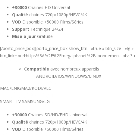
+30000
Chaines HD Universal
Qualité
chaines 720p/1080p/HEVC/4K
VOD
Disponible +50000 Films/Séries
Support
Technique 24/24
Mise a jour
Gratuite
[/porto_price_box][porto_price_box show_btn= »true » btn_size= »lg
btn_link= »url:https%3A%2F%2Fmegaiptv.net%2Fabonnement-iptv-3-mo
Compatible
avec nombreux appareils
ANDROID/IOS/WINDOWS/LINUX
MAG/ENIGMA2/KODI/VLC
SMART TV SAMSUNG/LG
+30000
Chaines SD/HD/FHD Universal
Qualité
chaines 720p/1080p/HEVC/4K
VOD
Disponible +50000 Films/Séries