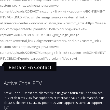
custom_src= »https://mega-iptv.com/wp-
content/uploads/2015/07/linux.png » link= »# » caption= »ABONNEMENT
IPTV VU+ LINUX »][vc_single_image source= »external_link »
alignment= »center » onclick= »custom_link » custom_src= »https://mega-
iptv.com/wp-content/uploads/2015/07/kodi.png » link= »# »
caption= »ABONNEMENT IPTV KODI »][vc_single_image
source= »external_link » alignment= »center » onclick= »custom_link »
custom_src= »https://mega-iptv.com/wp-
content/uploads/2015/07/xbmc.png » link= »# » caption= »ABONNEMENT
IPTV XBMC »][/porto_carousel][/vc_column][/vc_row]
Restant En Contact
Active Code IPTV
Active Code IPTV est actuellement le plus grand fournisseur de chaines
IPTV et de films VOD francophones et Internationaux sur le marché. plus
de 3000 chaines HD/SD/3D pour tous vous appareils, avec un support
7j/7.