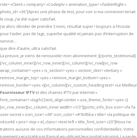
role= »Client » company= »Codeiptv » animation_type= »fadeInRight »
photo_id= »36″]Apres une phase de test, pour voir si ma connexion tenait
le coup, j’ai été super satisfait.
j’ai alors décider de prendre 3 mois, résultat super ! toujours a l’écoute
pour t’aider, pas de lags, superbe qualité et jamais pas d’interruption de
service…
que dire d’autre, ultra satisfait.
La preuve, je viens de renouveler mon abonnement ;)[/porto_testimonial]
[/vc_column_inner][/vc_row_inner][/vc_column][/vc_row][vc_row
wrap_container= »yes » is_section= »yes » section_skin= »tertiary »
remove_margin_top= »yes » remove_margin_bottom= »yes »
remove_border= »yes »][vc_column][vc_custom_heading text= »Le Meilleur
Fournisseur IPTV
et des chaines IPTV par Internet »
font_container= »tag:h2|text_align:center » use_theme_fonts= »yes »]
[vc_row_inner][vc_column_inner width= »1/3″][porto_info_box icon= »fa fa-
user-secret » icon_size= »38″ icon_color= »#1b95ba » title= »la politique de
sécurité » pos= »top » el_class= »text-left » title_font_size= »20″]Nous ne
traitons aucune de vos informations personnelles confidentielles. Votre
paiement sera traité par Paypal en utilisant leur portail sécurisé. La seule