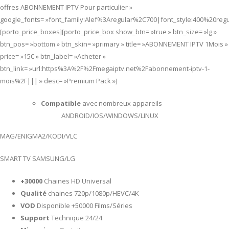
offres ABONNEMENT IPTV Pour particulier »
google_fonts= »font_family:Alef%3Aregular%2C700|font_style:400%20re
[porto_price_boxes][porto_price_box show_btn= »true » btn_size= »lg »
btn_pos= »bottom » btn_skin= »primary » title= »ABONNEMENT IPTV 1Mois »
price= »15€ » btn_label= »Acheter »
btn_link= »url:https%3A%2F%2Fmegaiptv.net%2Fabonnement-iptv-1-
mois%2F||| » desc= »Premium Pack »]
Compatible
avec nombreux appareils
ANDROID/IOS/WINDOWS/LINUX
MAG/ENIGMA2/KODI/VLC
SMART TV SAMSUNG/LG
+30000
Chaines HD Universal
Qualité
chaines 720p/1080p/HEVC/4K
VOD
Disponible +50000 Films/Séries
Support
Technique 24/24