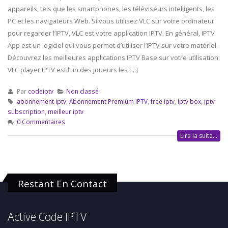
appareils, tels que les smartphones, les téléviseurs intelligents, les
PC et les navigateurs Web. Si vous utilisez VLC sur votre ordinateur
pour regarder l’IPTV, VLC est votre application IPTV. En général, IPTV
App est un logiciel qui vous permet d’utiliser l’IPTV sur votre matériel.
Découvrez les meilleures applications IPTV Base sur votre utilisation:
VLC player IPTV est l’un des joueurs les [...]
Par
codeiptv
Non classé
abonnement iptv
,
Abonnement Premium IPTV
,
free iptv
,
iptv box
,
iptv
subscription
,
meilleur iptv
0 Commentaires
Lire la suite...
Restant En Contact
Active Code IPTV