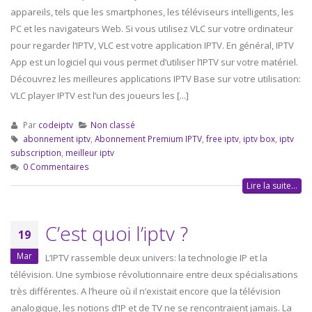
appareils, tels que les smartphones, les téléviseurs intelligents, les
PC et les navigateurs Web. Si vous utilisez VLC sur votre ordinateur
pour regarder l’IPTV, VLC est votre application IPTV. En général, IPTV
App est un logiciel qui vous permet d’utiliser l’IPTV sur votre matériel.
Découvrez les meilleures applications IPTV Base sur votre utilisation:
VLC player IPTV est l’un des joueurs les [...]
Par
codeiptv
Non classé
abonnement iptv
,
Abonnement Premium IPTV
,
free iptv
,
iptv box
,
iptv
subscription
,
meilleur iptv
0 Commentaires
Lire la suite...
C’est quoi l’iptv ?
19
Mar
L’IPTV rassemble deux univers: la technologie IP et la
télévision. Une symbiose révolutionnaire entre deux spécialisations
très différentes. A l’heure où il n’existait encore que la télévision
analogique, les notions d’IP et de TV ne se rencontraient jamais. La