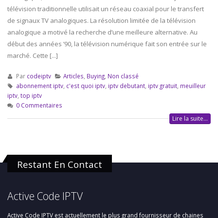
télévision traditionnelle utilisait un réseau coaxial pour le transfert
de signaux TV analogiques. La résolution limitée de la télévision
analogique a motivé la recherche d’une meilleure alternative. Au
début des années ’90, la télévision numérique fait son entrée sur le
marché. Cette [...]
Par
codeiptv
Articles
,
Buying
,
Non classé
abonnement iptv
,
c'est quoi iptv
,
iptv debutant
,
iptv gratuit
,
meuilleur
iptv
,
top iptv
0 Commentaires
Lire la suite...
Restant En Contact
Active Code IPTV
Active Code IPTV est actuellement le plus grand fournisseur de chaines