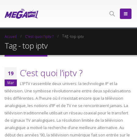
Tag -
Accueil
C’est quoi l’iptv ?
top iptv
Tag - top iptv
C’est quoi l’iptv ?
19
Mar
L’IPTV rassemble deux univers: la technologie IP et la
télévision. Une symbiose révolutionnaire entre deux spécialisations
très différentes. A l’heure où il n’existait encore que la télévision
analogique, les notions d’IP et de TV ne se rencontraient jamais. La
télévision traditionnelle utilisait un réseau coaxial pour le transfert
de signaux TV analogiques. La résolution limitée de la télévision
analogique a motivé la recherche d’une meilleure alternative. Au
début des années ’90, la télévision numérique fait son entrée sur le