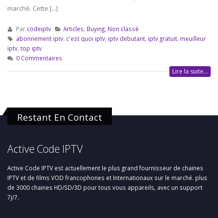
marché. Cette [...]
Par
codeiptv
Articles
,
Buying
,
Non classé
abonnement iptv
,
c'est quoi iptv
,
iptv debutant
,
iptv gratuit
,
meuilleur
iptv
,
top iptv
0 Commentaires
Lire la suite...
Restant En Contact
Active Code IPTV
Active Code IPTV est actuellement le plus grand fournisseur de chaines
IPTV et de films VOD francophones et Internationaux sur le marché. plus
de 3000 chaines HD/SD/3D pour tous vous appareils, avec un support
7j/7.